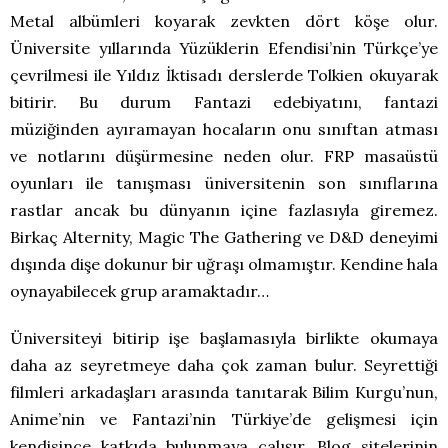
Metal albümleri koyarak zevkten dört köşe olur.
Üniversite yıllarında Yüzüklerin Efendisi’nin Türkçe’ye
çevrilmesi ile Yıldız İktisadı derslerde Tolkien okuyarak
bitirir. Bu durum Fantazi edebiyatını, fantazi
müziğinden ayıramayan hocaların onu sınıftan atması
ve notlarını düşürmesine neden olur. FRP masaüstü
oyunları ile tanışması üniversitenin son sınıflarına
rastlar ancak bu dünyanın içine fazlasıyla giremez.
Birkaç Alternity, Magic The Gathering ve D&D deneyimi
dışında dişe dokunur bir uğraşı olmamıştır. Kendine hala
oynayabilecek grup aramaktadır…
Üniversiteyi bitirip işe başlamasıyla birlikte okumaya
daha az seyretmeye daha çok zaman bulur. Seyrettiği
filmleri arkadaşları arasında tanıtarak Bilim Kurgu’nun,
Anime’nin ve Fantazi’nin Türkiye’de gelişmesi için
kendisince katkıda bulunmaya çalışır. Blog sitelerinin