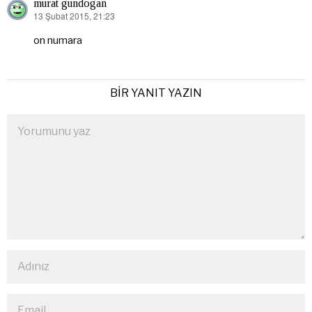
murat gundogan
13 Şubat 2015, 21:23
dedi
ki:
on numara
BIR YANIT YAZIN