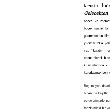
kesattı. İt
Gelecekten 
öncesi ve istemey
buçuk saatlik bir
gösterilen bu fil
yıldızlar rol alıyor
var. “Hayatımın en
endüstrilerini b
kılavuzlarında k
karşılaşmak beni ç
Beş milyon dolarl
büyük bir keşiftir
perdelerimizde pe
fanzinindeki bir y