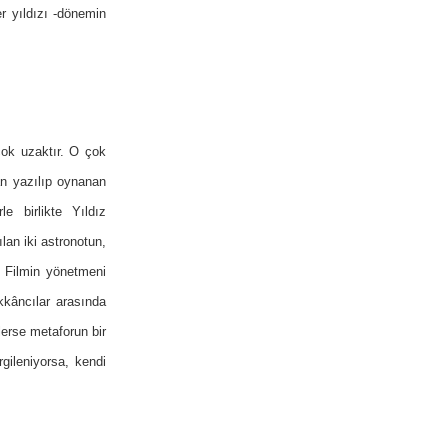
r yıldızı -dönemin
çok uzaktır. O çok
an yazılıp oynanan
e birlikte Yıldız
lan iki astronotun,
. Filmin yönetmeni
kkâncılar arasında
lerse metaforun bir
rgileniyorsa, kendi