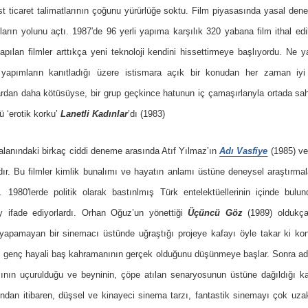
 ticaret talimatlarının çoğunu yürürlüğe soktu. Film piyasasında yasal deneti
arın yolunu açtı. 1987′de 96 yerli yapıma karşılık 320 yabana film ithal edil
yapılan filmler arttıkça yeni teknoloji kendini hissettirmeye başlıyordu. Ne y
 yapımların kanıtladığı üzere istismara açık bir konudan her zaman iyi 
rdan daha kötüsüyse, bir grup geçkince hatunun iç çamaşırlanyla ortada sah
ü ‘erotik korku’
Lanetli Kadınlar
’dı (1983)
alanındaki birkaç ciddi deneme arasında Atıf Yılmaz’ın
Adı Vasfiye
(1985) v
rdır. Bu filmler kimlik bunalımı ve hayatın anlamı üstüne deneysel araştırmal
i. 1980′lerde politik olarak bastınlmış Türk entelektüellerinin içinde bul
 ifade ediyorlardı. Orhan Oğuz’un yönettiği
Üçüncü Göz
(1989) oldukça 
yapamayan bir sinemacı üstünde uğraştığı projeye kafayı öyle takar ki k
i genç hayali baş kahramanının gerçek olduğunu düşünmeye başlar. Sonra adam
ının uçurulduğu ve beyninin, çöpe atılan senaryosunun üstüne dağıldığı kanlı 
ından itibaren, düşsel ve kinayeci sinema tarzı, fantastik sinemayı çok uzak