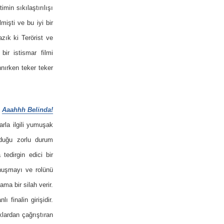
min sıkılaştırılışı
mişti ve bu iyi bir
azık ki Terörist ve
bir istismar filmi
nırken teker teker
e
Aaahhh Belinda!
arla ilgili yumuşak
unduğu zorlu durum
tedirgin edici bir
onuşmayı ve rolünü
a bir silah verir.
finalin girişidir.
lardan çağrıştıran