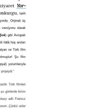
 ziyaret
Yor-
ilimkurgu,
tarih
ordu. Orijinali üç
a versiyonu olarak
 Şok
) gibi Avrupalı
ili hâlâ hoş anıları
talyan ve Türk film
olmuştur! Şu film
şal) yorumlarıyla
projeydi.”
stik Türk filmleri
a şu günlerde bizim
ntasy
adlı Fransız
yorum. Çünkü onlar