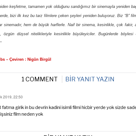
yeniden keşfetme, tamamen yok olduğunu sandığımız bir sinemayla yeniden ba
mlerde, bizi ilk kez bu tarz filmlere çeken şeyleri yeniden buluyoruz. Biz “B” fi
lar sinemadır, hem de büyük harflerle. Naif bir sinema, kesinlikle, çok fakir,
 özgün düşsel nitelikleriyle kesinlikle büyüleyiciler. Bugünlerde böylesi
.
“
bs – Çeviren : Nigün Birgül
1 COMMENT
BIR YANIT YAZIN
ık 2019, 22:50
fatma girik in bu devrin kadini isimli filmi hicbir yerde yok sizde s
şsiniz film neden yok