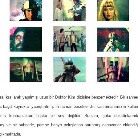
esi kısılarak yapılmış uzun bir Doktor Kim dizisine benzemektedir. Bir sahne
na kağıt kuyruklar yapıştırılmış iri hamamböcekleridir. Kahramanımızın kullan
mış kontraplaktan başka bir şey değildir. Bunlara, şaka dükkânların
ış ve bir sahnede, pembe banyo peluşlanna sarınmış canavarlar eklendiği
 çıkmaktadır.