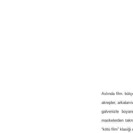
Aslında film. bütç
akrepler, arkaları
galvenizle boyan
maskelerden takm
“kötü film” klasiği