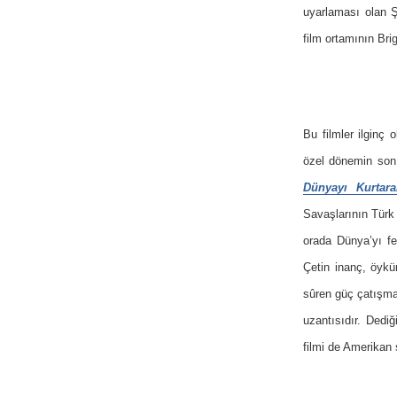
uyarlaması olan Ş
film ortamının Bri
Bu filmler ilginç
özel dönemin son 
Dünyayı Kurta
Savaşlarının Türk 
orada Dünya’yı fe
Çetin inanç, öykü
sûren güç çatışmal
uzantısıdır. Dediğ
filmi de Amerikan 