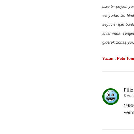
bize bir şeyleri 
veriyorlar. Bu fil
seyircisi için bun
anlamında zengin,
giderek zorlaşıyor
Yazan : Pete Tom
Filiz
8 Aral
dedi
ki:
1988 
vermi