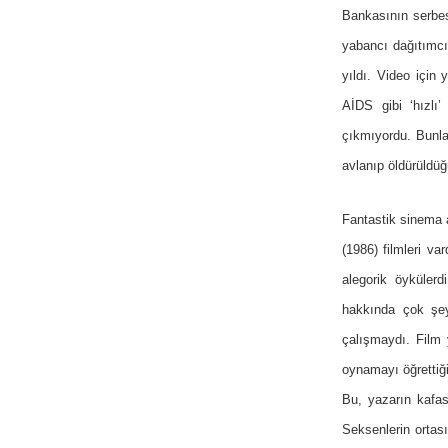
Bankasının serbest
yabancı dağıtımcıl
yıldı. Video için 
AİDS gibi ‘hızlı’
çıkmıyordu. Bunla
avlanıp öldürüldüğ
Fantastik sinema 
(1986) filmleri va
alegorik öykülerd
hakkında çok şey
çalışmaydı. Film 
oynamayı öğrettiğ
Bu, yazarın kafas
Seksenlerin ortas