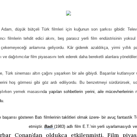
Adam, düşük bütçeli Türk filmleri için kuğunun son şarkısı gibidir. Tel
cı filmlerin tehdit edici akını, beş parasız yerli film endüstrisinin yoksul
ini çekemeyeceği anlamına geliyordu. Kâr giderek azaldıkça, yirmi yıllık 
 ve dağıtımcılar film piyasasını terk ederek daha bereketli alanlara yöneldiler
, Türk sineması altın çağını yaşarken bir aile gibiydi. Başarılar kutlanıyor v
lerini hoş görmesi gibi göz ardı ediliyordu. Bu benzetmeyi sürdürürsek, s
ağılırken yemek masasınd
a yapılan sohbetlerin yerini, aile mücevherlerinin 
du.
 başarısı gösteren Batı filmlerinin taklitleri olmak üzere- bir avuç fantastik T
etmiştir.
Badi
(1983) adlı film E.T.’nin yerli uyarlamasıydı
ve
arbar Conan’dan oldukça etkilenmişti. Film piyas