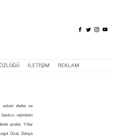
SÖZLÜĞÜ
İLETIŞIM
REKLAM
ki askeri darbe ve
baskıcı rejimlerin
erek azaldı. Yıllar
Turgut Özal, Dünya