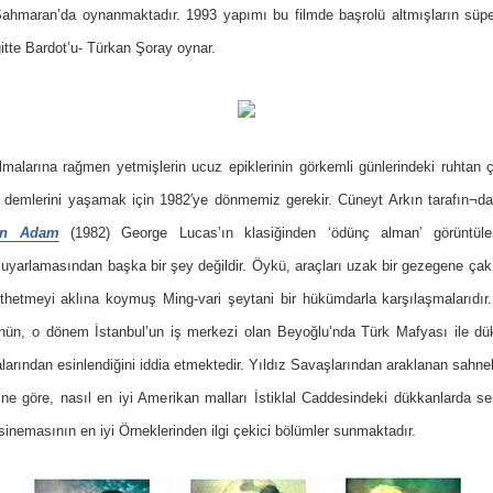
ahmaran’da oynanmaktadır. 1993 yapımı bu filmde başrolü altmışların süpe
gitte Bardot’u- Türkan Şoray oynar.
 olmalarına rağmen yetmişlerin ucuz epiklerinin görkemli günlerindeki ruhtan 
demlerini yaşamak için 1982′ye dönmemiz gerekir. Cüneyt Arkın tarafın¬d
ran Adam
(1982) George Lucas’ın klasiğinden ‘ödünç alman’ görüntülerl
uyarlamasından başka bir şey değildir. Öykü, araçları uzak bir gezegene çakı
thetmeyi aklına koymuş Ming-vari şeytani bir hükümdarla karşılaşmalarıdır
nün, o dönem İstanbul’un iş merkezi olan Beyoğlu’nda Türk Mafyası ile dü
arından esinlendiğini iddia etmektedir. Yıldız Savaşlarından araklanan sahne
ine göre, nasıl en iyi Amerikan malları İstiklal Caddesindeki dükkanlarda se
sinemasının en iyi Örneklerinden ilgi çekici bölümler sunmaktadır.