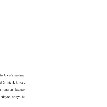
de Arkın’a saldıran
dığı mistik kılıçsa
da satılan kauçuk
ndeyse ortaya bir