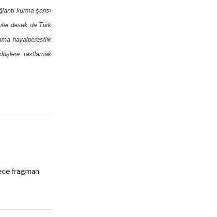
ğlantı kurma şansı
lmler desek de Türk
 ama hayalperestlik
 düşlere rastlamak
adece fragman