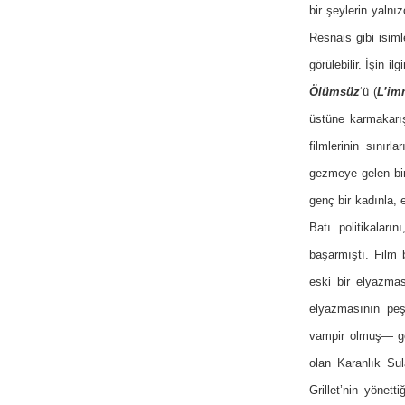
bir şeylerin yalnı
Resnais gibi isim
görülebilir. İşin i
Ölümsüz
‘ü (
L’im
üstüne karmakarı
filmlerinin sınır
gezmeye gelen bir 
genç bir kadınla,
Batı politikaları
başarmıştı. Film 
eski bir elyazmas
elyazmasının peşi
vampir olmuş— gen
olan Karanlık Sul
Grillet’nin yönet