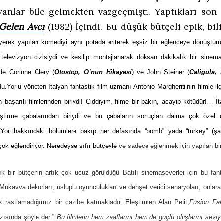
alyanlar bile gelmekten vazgeçmişti. Yaptıkları son
Gelen Avcı
(1982) İçindi. Bu düşük bütçeli epik, b
erek yapılan komediyi aynı potada eriterek eşsiz bir eğlenceye dönüştürüy
 televizyon dizisiydi ve kesilip montajlanarak doksan dakikalık bir sinem
mde Corinne Clery (
Otostop, O’nun Hikayesi
) ve John Steiner (
Caligula,
du.
Yor’u yöneten İtalyan fantastik film uzmanı Antonio Margheriti’nin filmle ilg
 başarılı filmlerinden biriydi! Ciddiyim, filme bir bakın, acayip kötüdür!… İ
irleştirme çabalarından biriydi ve bu çabaların sonuçlan daima çok özel 
i Yor hakkındaki bölümlere bakıp her defasında “bomb” yada “turkey” (şap
ok eğlendiriyor. Neredeyse sıfır bütçeyle
ve sadece eğlenmek için yapılan bir 
ık bir bütçenin artık çok ucuz görüldüğü Batılı sinemaseverler için bu fanta
. Mukavva dekorları, üsluplu oyunculukları ve dehşet verici senaryoları, onlar
k rastlamadığımız bir cazibe katmaktadır. Eleştirmen Alan Petit,
Fusion Fa
azısında şöyle der:”
Bu filmlerin hem zaaflarını hem de güçlü oluşlarını sevi