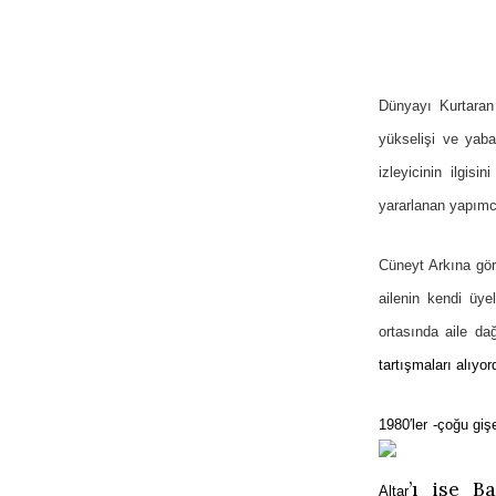
Dünyayı Kurtaran 
yükselişi ve yaban
izleyicinin ilgis
yararlanan yapımcı
Cüneyt Arkına göre
ailenin kendi üye
ortasında aile d
tartışmaları alıyor
1980′ler -çoğu gişe
’ı ise B
Altar