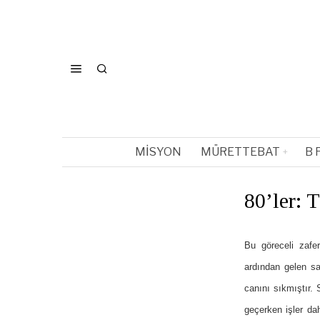
MISYON
MÜRETTEBAT
B 
80’ler: T
Bu göreceli zafer
ardından gelen sa
canını sıkmıştır.
geçerken işler da