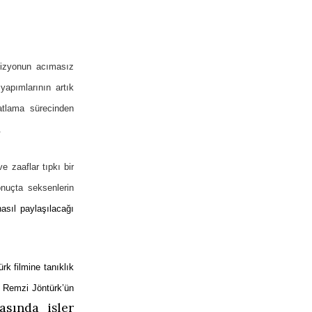
evizyonun acımasız
 yapımlarının artık
patlama sürecinden
.
e zaaflar tıpkı bir
onuçta seksenlerin
nasıl paylaşılacağı
ürk filmine tanıklık
 Remzi Jöntürk’ün
asında işler