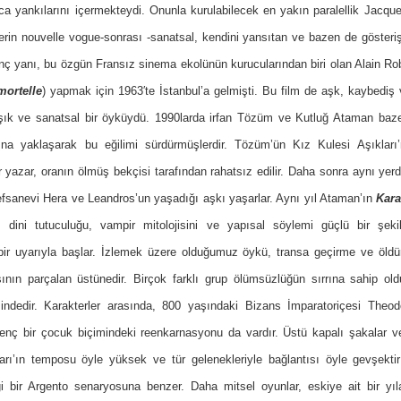
zca yankılarını içermekteydi. Onunla kurulabilecek en yakın paralellik Jacqu
lerin nouvelle vogue-sonrası -sanatsal, kendini yansıtan ve bazen de gösteriş
lginç yanı, bu özgün Fransız sinema ekolünün kurucularından biri olan Alain Robb
mortelle
) yapmak için 1963′te İstanbul’a gelmişti. Bu film de aşk, kaybediş 
şık ve sanatsal bir öyküydü. 1990larda irfan Tözüm ve Kutluğ Ataman baz
larına yaklaşarak bu eğilimi sürdürmüşlerdir. Tözüm’ün Kız Kulesi Aşıkları
yazar, oranın ölmüş bekçisi tarafından rahatsız edilir. Daha sonra aynı yerd
 efsanevi Hera ve Leandros’un yaşadığı aşkı yaşarlar. Aynı yıl Ataman’ın
Kara
nı, dini tutuculuğu, vampir mitolojisini ve yapısal söylemi güçlü bir şe
bir uyarıyla başlar. İzlemek üzere olduğumuz öykü, transa geçirme ve öl
ının parçalan üstünedir. Birçok farklı grup ölümsüzlüğün sırrına sahip o
ndedir. Karakterler arasında, 800 yaşındaki Bizans İmparatoriçesi Theod
ç bir çocuk biçimindeki reenkarnasyonu da vardır. Üstü kapalı şakalar v
arı’ın temposu öyle yüksek ve tür gelenekleriyle bağlantısı öyle gevşekt
tiği bir Argento senaryosuna benzer. Daha mitsel oyunlar, eskiye ait bir yı