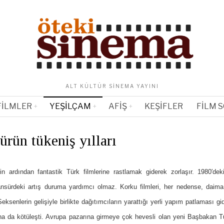
ALT KÜLTÜR SINEMA YAYINI
FILMLER
YEŞILÇAM
AFIŞ
KEŞIFLER
FILM 
ürün tükeniş yılları
in ardından fantastik Türk filmlerine rastlamak giderek zorlaşır. 1980′de
nsürdeki artış duruma yardımcı olmaz. Korku filmleri, her nedense, daima 
Seksenlerin gelişiyle birlikte dağıtımcıların yarattığı yerli yapım patlaması gid
ha da kötüleşti. Avrupa pazarına girmeye çok hevesli olan yeni Başbakan 