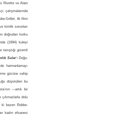
es Rivette ve Alain
çi- çalışmalarında
e-Grillet, ilk filmi
ve kimlik sorunları
en doğrudan korku
’nda (1994) kuleyi
e tanıştığı gizemli
nlık Sular
‘ı Doğu-
kilde harmanlamayı
dürme gücüne sahip
lduğu düşünülen bu
ora’nın —artık bir
e çıkmazlarla dolu
ir ki bazen Robbe-
lan kadın efsanesi