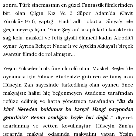
sonra, Türk sinemasının en güzel Fantastik filmlerinden
biri olan Çılgın Kız Ve 3 Süper Adam’da (Cavit
Yürüklü-1973), yaptığı ‘Fludi’ adlı robotla Dünya’yı ele
geçirmeye çalışan, ‘Yüce Şeytan’ lakaplı kötü karakterin
sağ kolu, maskeli ve fetiş giysili ölümcül kadın ‘Afrodit’i
oynar. Ayrıca Behçet Nacar’lı ve Aytekin Akkaya’lı birçok
avantür filmde de rol almıştır…
Yeşim Yükselen’in ilk önemli rolü olan “Maskeli Beşler”de
oynaması için Yılmaz Atadeniz’e götüren ve tanıştıran
Hüseyin Zan sayesinde farkedilmiş olan oyuncu önce
makyajsız halini hiç beğenmeyen Atadeniz tarafından
refüze edilmiş ve hatta yönetmen tarafından “
Bu da
kim? Nereden buldunuz bu karıyı? Hangi pavyondan
getirdiniz? Benim aradığım böyle biri değil…
” diyerek
azarlanmış ve setten kovulmuştur. Hüseyin Zan’ın
ısrarıyla makyaj odasında makyajını yapan Yeşim