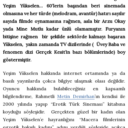
Yeşim Yükselen… 60′lerin başından beri sinemada
olmasına ve her türde (melodram, avantür) hatırı sayılır
sayıda filmde oynamasına rağmen, asla bir Arzu Okay
yada Mine Mutlu kadar ünlü olamamıştır. Furyanın
bitişine rağmen bir şekilde sektörde kalmayı başaran
Yükselen, yakın zamanda TV dizilerinde ( Üvey Baba ve
fenomen dizi Gerçek Kesit’in bazı bölümlerinde) boy
göstermiştir.
Yeşim Yükselen hakkında internet ortamında ya da
basılı yayınlarda çokca bilgiye ulaşmak olası değildir.
Oyuncu hakkında bulabileceğiniz en kapsamlı
bilgilendirme, Rahmetli
Metin Demirhan
’ın kendisi ile
2000 yılında yapıp “Erotik Türk Sineması” kitabına
koyduğu söyleşidir. Gerçekten güzel bir kadın olan
Yeşim Yükselen’e hayranlığını “Macera filmlerinin
egzotik bakışlı kadını” adını verdiği söyleşide açıkca