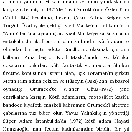
adam’ın yanında, iyi kahramana ve onun yandaşlarına
karşı göstermiştir. 1971′de Cavit Yürüklü’nün Özler Film
(Müfit İlkiz) hesabına, Levent Çakır, Fatma Belgen ve
Turgut Özatay ile çektiği Kızıl Maske’nin İntikamı’nda
‘Vamp’ bir tipi oynamıştır. Kızıl Maske’ye karşı kurulan
entrikalarda aktif bir rol alan kadınıdır. Kötü adam o
olmadan bir hiçtir adeta. Emellerine ulaşmak için onu
kullanır. Ama başrol Kızıl Maske’nindir ve kötüler
cezalarını bulurlar. Kült fantastik ve macera filmleri
üretme konusunda ısrarlı olan, Işık Toraman’ın şirketi
Metin Film adına çekilen ve Hüseyin (Oski) Zan’ ın başrol
oynadığı Örümcek’te (Taner Oğuz-1972) yine
entrikalara karışır. Kötü adamların, motosiklet kasklı,
bandocu kıyafetli, maskeli kahraman Örümcek’i altetme
çabalarına tuz biber olur. Yavuz Yalınkılıç’ın yönettiği
Süper Adam İstanbul’da’da (1972) kötü adam Hayati
Hamzaoğlu’ nun fettan kadınlarından biridir. Bir yıl