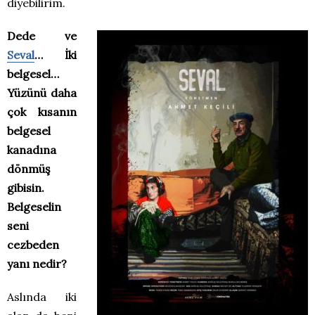
diyebilirim.
Dede ve
Seval
… İki
belgesel…
Yüzünü daha
çok kısanın
belgesel
kanadına
dönmüş
gibisin.
Belgeselin
seni
cezbeden
yanı nedir?
Aslında iki