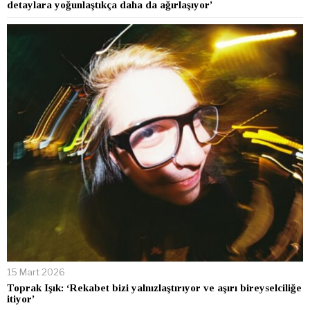
detaylara yoğunlaştıkça daha da ağırlaşıyor’
15 Mart 2026
Toprak Işık: ‘Rekabet bizi yalnızlaştırıyor ve aşırı bireyselciliğe
itiyor’