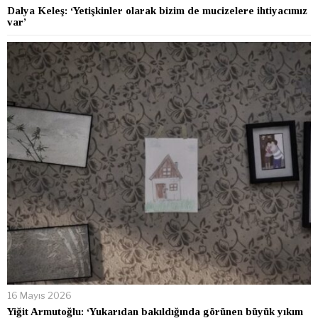
Dalya Keleş: ‘Yetişkinler olarak bizim de mucizelere ihtiyacımız
var’
16 Mayıs 2026
Yiğit Armutoğlu: ‘Yukarıdan bakıldığında görünen büyük yıkım