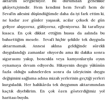
aktarım sergileniyor. Bu durumdan genellikle
şikâyetçiyimdir. Hem kendimi hem Seval’i hem de
Seval’in ailesini düşündüğümde daha da iyi fark ettim ki,
ne kadar zor günler yaşasak, acılar çeksek de gün
geliyor alışıyoruz, gülüyoruz, eğleniyoruz. İki taraflıyız
kısaca. En çok dikkat ettiğim husus da aslında bu
bahsettiğim mesele. Seval’i hiçbir şekilde tek duyguda
aktarmamak. Annesi aklına geldiğinde sürekli
duygulandığı zamanlar oluyordu ama iki dakika sonra
sigarasını yakıp, boncukla veya kamyonlarıyla oyun
oynamaya devam ediyordu. Hikayenin duygu yükünün
fazla olduğu sahnelerden sonra da izleyicinin duygu
değişimini sağlama adına mizah yerlerinin geçtiği yerleri
kurguladık. Her halükârda tek duygunun aktarımından
kaçtık diyebilirim. En çok özen gösterdiğimiz yol
haritası buydu.