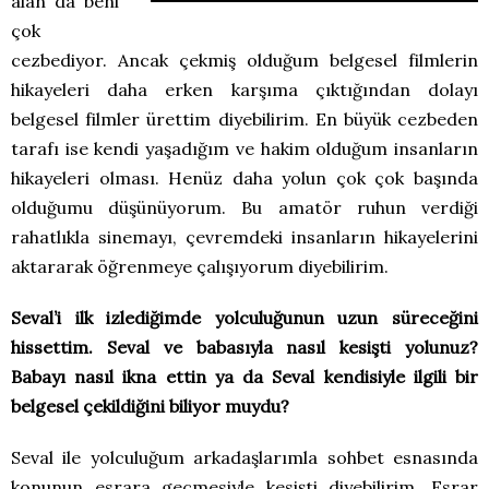
alan da beni
çok
cezbediyor. Ancak çekmiş olduğum belgesel filmlerin
hikayeleri daha erken karşıma çıktığından dolayı
belgesel filmler ürettim diyebilirim. En büyük cezbeden
tarafı ise kendi yaşadığım ve hakim olduğum insanların
hikayeleri olması. Henüz daha yolun çok çok başında
olduğumu düşünüyorum. Bu amatör ruhun verdiği
rahatlıkla sinemayı, çevremdeki insanların hikayelerini
aktararak öğrenmeye çalışıyorum diyebilirim.
Seval’i ilk izlediğimde yolculuğunun uzun süreceğini
hissettim. Seval ve babasıyla nasıl kesişti yolunuz?
Babayı nasıl ikna ettin ya da Seval kendisiyle ilgili bir
belgesel çekildiğini biliyor muydu?
Seval ile yolculuğum arkadaşlarımla sohbet esnasında
konunun esrara geçmesiyle kesişti diyebilirim. Esrar