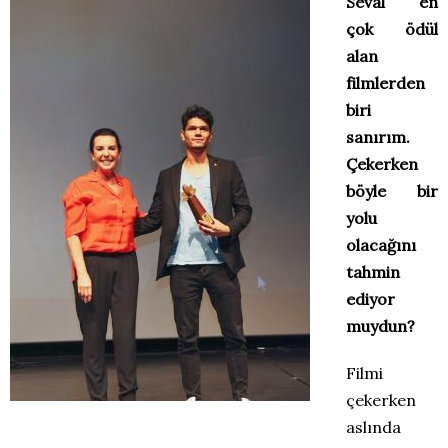
Seval en
çok ödül
alan
filmlerden
biri
sanırım.
Çekerken
böyle bir
yolu
olacağını
tahmin
ediyor
muydun?
Filmi
çekerken
aslında