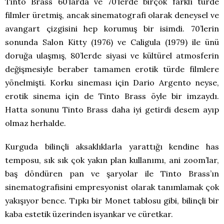
Tinto Brass 60’larda ve 70’lerde birçok farklı türde
filmler üretmiş, ancak sinematografi olarak deneysel ve
avangart çizgisini hep korumuş bir isimdi. 70’lerin
sonunda Salon Kitty (1976) ve Caligula (1979) ile ünü
doruğa ulaşmış, 80’lerde siyasi ve kültürel atmosferin
değişmesiyle beraber tamamen erotik türde filmlere
yönelmişti. Korku sineması için Dario Argento neyse,
erotik sinema için de Tinto Brass öyle bir imzaydı.
Hatta sonunu Tinto Brass daha iyi getirdi desem ayıp
olmaz herhalde.
Kurguda bilinçli aksaklıklarla yarattığı kendine has
temposu, sık sık çok yakın plan kullanımı, ani zoom’lar,
baş döndüren pan ve şaryolar ile Tinto Brass’ın
sinematografisini empresyonist olarak tanımlamak çok
yakışıyor bence. Tıpkı bir Monet tablosu gibi, bilinçli bir
kaba estetik üzerinden isyankar ve cüretkar.