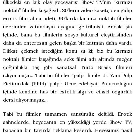
ülkedeki en laik olay geceyarısı Show TV’nin “kırmızı
noktalı” filmler kuşağıydı. 80’lerin video kasetçiden gidip
erotik film alma adeti, 90’larda kırmızı noktalı filmler
üzerinden vatandaşın ayağına getirilmişti. Ancak işin
içinde, bana bu filmlerin sosyo-kültürel eleştirisinden
daha da enteresan gelen başka bir katman daha vardı.
Dikkat çekmek istediğim konu şu ki; biz bu kırmızı
noktalı filmler kuşağında seks filmi adı altında meğer
çoğunlukla taş gibi sanatsal Tinto Brass filmleri
izliyormuşuz. Tabi bu filmler “pulp” filmlerdi. Yani Pulp
Fiction’daki (1994) “pulp”: Ucuz edebiyat. Bu ucuzluğun
içinde kendine has bir estetik algı ve cinsel özgürlük
dersi alıyormuşuz…
Tabi bu filmler tamamen sansürsüz değildi. Erotik
sahnelerde, heyecanın en yükseldiği yerde Show TV,
babacan bir tavırda reklama keserdi. Hevesimiz nasıl