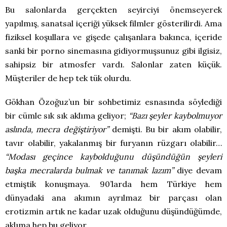
Bu salonlarda gerçekten seyirciyi önemseyerek
yapılmış, sanatsal içeriği yüksek filmler gösterilirdi. Ama
fiziksel koşullara ve gişede çalışanlara bakınca, içeride
sanki bir porno sinemasına gidiyormuşsunuz gibi ilgisiz,
sahipsiz bir atmosfer vardı. Salonlar zaten küçük.
Müşteriler de hep tek tük olurdu.
Gökhan Özoğuz’un bir sohbetimiz esnasında söylediği
bir cümle sık sık aklıma geliyor;
“Bazı şeyler kaybolmuyor
aslında, mecra değiştiriyor”
demişti. Bu bir akım olabilir,
tavır olabilir, yakalanmış bir furyanın rüzgarı olabilir…
“Modası geçince kaybolduğunu düşündüğün şeyleri
başka mecralarda bulmak ve tanımak lazım”
diye devam
etmiştik konuşmaya. 90’larda hem Türkiye hem
dünyadaki ana akımın ayrılmaz bir parçası olan
erotizmin artık ne kadar uzak olduğunu düşündüğümde,
aklıma hep bu geliyor.