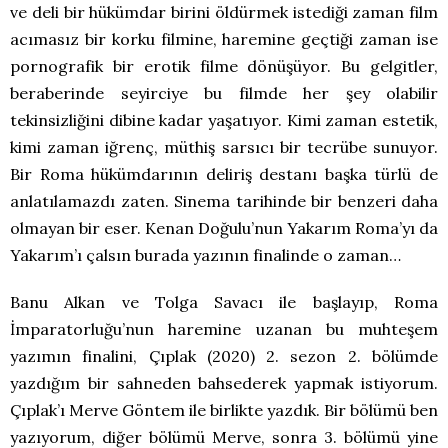
ve deli bir hükümdar birini öldürmek istediği zaman film
acımasız bir korku filmine, haremine geçtiği zaman ise
pornografik bir erotik filme dönüşüyor. Bu gelgitler,
beraberinde seyirciye bu filmde her şey olabilir
tekinsizliğini dibine kadar yaşatıyor. Kimi zaman estetik,
kimi zaman iğrenç, müthiş sarsıcı bir tecrübe sunuyor.
Bir Roma hükümdarının deliriş destanı başka türlü de
anlatılamazdı zaten. Sinema tarihinde bir benzeri daha
olmayan bir eser. Kenan Doğulu’nun Yakarım Roma’yı da
Yakarım’ı çalsın burada yazının finalinde o zaman…
Banu Alkan ve Tolga Savacı ile başlayıp, Roma
İmparatorluğu’nun haremine uzanan bu muhteşem
yazımın finalini, Çıplak (2020) 2. sezon 2. bölümde
yazdığım bir sahneden bahsederek yapmak istiyorum.
Çıplak’ı Merve Göntem ile birlikte yazdık. Bir bölümü ben
yazıyorum, diğer bölümü Merve, sonra 3. bölümü yine