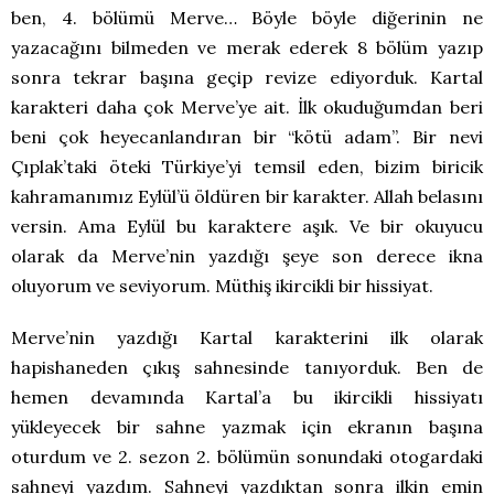
ben, 4. bölümü Merve… Böyle böyle diğerinin ne
yazacağını bilmeden ve merak ederek 8 bölüm yazıp
sonra tekrar başına geçip revize ediyorduk. Kartal
karakteri daha çok Merve’ye ait. İlk okuduğumdan beri
beni çok heyecanlandıran bir “kötü adam”. Bir nevi
Çıplak’taki öteki Türkiye’yi temsil eden, bizim biricik
kahramanımız Eylül’ü öldüren bir karakter. Allah belasını
versin. Ama Eylül bu karaktere aşık. Ve bir okuyucu
olarak da Merve’nin yazdığı şeye son derece ikna
oluyorum ve seviyorum. Müthiş ikircikli bir hissiyat.
Merve’nin yazdığı Kartal karakterini ilk olarak
hapishaneden çıkış sahnesinde tanıyorduk. Ben de
hemen devamında Kartal’a bu ikircikli hissiyatı
yükleyecek bir sahne yazmak için ekranın başına
oturdum ve 2. sezon 2. bölümün sonundaki otogardaki
sahneyi yazdım. Sahneyi yazdıktan sonra ilkin emin