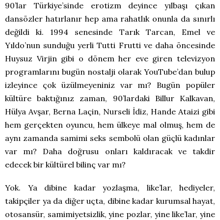
90’lar Türkiye’sinde erotizm deyince yılbaşı çıkan
dansözler hatırlanır hep ama rahatlık onunla da sınırlı
değildi ki. 1994 senesinde Tarık Tarcan, Emel ve
Yıldo’nun sunduğu yerli Tutti Frutti ve daha öncesinde
Huysuz Virjin gibi o dönem her eve giren televizyon
programlarını bugün nostalji olarak YouTube’dan bulup
izleyince çok üzülmeyeniniz var mı? Bugün popüler
kültüre baktığınız zaman, 90’lardaki Billur Kalkavan,
Hülya Avşar, Berna Laçin, Nurseli İdiz, Hande Ataizi gibi
hem gerçekten oyuncu, hem ülkeye mal olmuş, hem de
aynı zamanda samimi seks sembolü olan güçlü kadınlar
var mı? Daha doğrusu onları kaldıracak ve takdir
edecek bir kültürel bilinç var mı?
Yok. Ya dibine kadar yozlaşma, like’lar, hediyeler,
takipçiler ya da diğer uçta, dibine kadar kurumsal hayat,
otosansür, samimiyetsizlik, yine pozlar, yine like’lar, yine