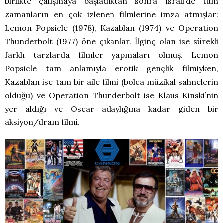
birlikte çalışmaya başladıktan sonra İsrail’de tüm
zamanların en çok izlenen filmlerine imza atmışlar:
Lemon Popsicle (1978), Kazablan (1974) ve Operation
Thunderbolt (1977) öne çıkanlar. İlginç olan ise sürekli
farklı tarzlarda filmler yapmaları olmuş. Lemon
Popsicle tam anlamıyla erotik gençlik filmiyken,
Kazablan ise tam bir aile filmi (bolca müzikal sahnelerin
olduğu) ve Operation Thunderbolt ise Klaus Kinski’nin
yer aldığı ve Oscar adaylığına kadar giden bir
aksiyon/dram filmi.