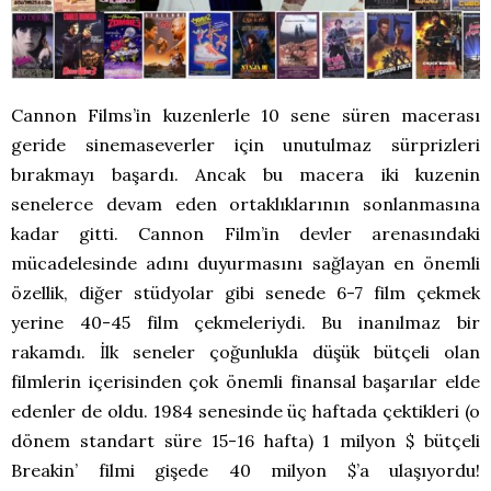
Cannon Films’in kuzenlerle 10 sene süren macerası
geride sinemaseverler için unutulmaz sürprizleri
bırakmayı başardı. Ancak bu macera iki kuzenin
senelerce devam eden ortaklıklarının sonlanmasına
kadar gitti. Cannon Film’in devler arenasındaki
mücadelesinde adını duyurmasını sağlayan en önemli
özellik, diğer stüdyolar gibi senede 6-7 film çekmek
yerine 40-45 film çekmeleriydi. Bu inanılmaz bir
rakamdı. İlk seneler çoğunlukla düşük bütçeli olan
filmlerin içerisinden çok önemli finansal başarılar elde
edenler de oldu. 1984 senesinde üç haftada çektikleri (o
dönem standart süre 15-16 hafta) 1 milyon $ bütçeli
Breakin’ filmi gişede 40 milyon $’a ulaşıyordu!