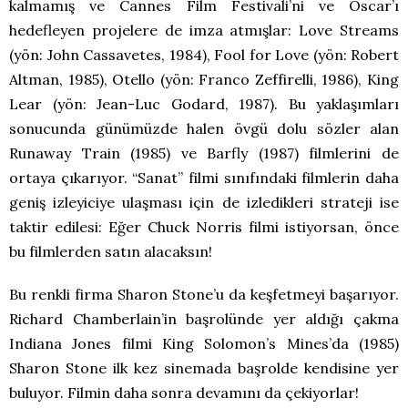
kalmamış ve Cannes Film Festivali’ni ve Oscar’ı
hedefleyen projelere de imza atmışlar: Love Streams
(yön: John Cassavetes, 1984), Fool for Love (yön: Robert
Altman, 1985), Otello (yön: Franco Zeffirelli, 1986), King
Lear (yön: Jean-Luc Godard, 1987). Bu yaklaşımları
sonucunda günümüzde halen övgü dolu sözler alan
Runaway Train (1985) ve Barfly (1987) filmlerini de
ortaya çıkarıyor. “Sanat” filmi sınıfındaki filmlerin daha
geniş izleyiciye ulaşması için de izledikleri strateji ise
taktir edilesi: Eğer Chuck Norris filmi istiyorsan, önce
bu filmlerden satın alacaksın!
Bu renkli firma Sharon Stone’u da keşfetmeyi başarıyor.
Richard Chamberlain’in başrolünde yer aldığı çakma
Indiana Jones filmi King Solomon’s Mines’da (1985)
Sharon Stone ilk kez sinemada başrolde kendisine yer
buluyor. Filmin daha sonra devamını da çekiyorlar!