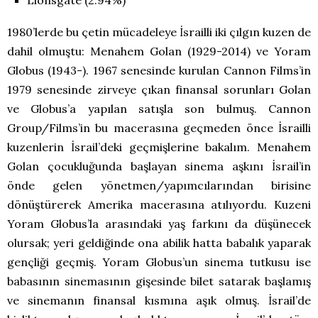
Lionsgate (2.94%)
1980’lerde bu çetin mücadeleye İsrailli iki çılgın kuzen de
dahil olmuştu: Menahem Golan (1929-2014) ve Yoram
Globus (1943-). 1967 senesinde kurulan Cannon Films’in
1979 senesinde zirveye çıkan finansal sorunları Golan
ve Globus’a yapılan satışla son bulmuş. Cannon
Group/Films’in bu macerasına geçmeden önce İsrailli
kuzenlerin İsrail’deki geçmişlerine bakalım. Menahem
Golan çocukluğunda başlayan sinema aşkını İsrail’in
önde gelen yönetmen/yapımcılarından birisine
dönüştürerek Amerika macerasına atılıyordu. Kuzeni
Yoram Globus’la arasındaki yaş farkını da düşünecek
olursak; yeri geldiğinde ona abilik hatta babalık yaparak
gençliği geçmiş. Yoram Globus’un sinema tutkusu ise
babasının sinemasının gişesinde bilet satarak başlamış
ve sinemanın finansal kısmına aşık olmuş. İsrail’de