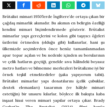
Brütalist mimari 1950’lerde İngiltere’de ortaya çıkan bir
çağdaş mimarlık akımıdır. Bu akımın en belirgin özelliği
kendini mimari biçimlendirmede gösterir. Brütalist
mimarlar yapı gereçlerini ve kolon gibi taşıyıcı öğeleri
üstlerini örtmeden (olduğu gibi) kullanırlar, hani şu
ülkemizde seçimlerden önce henüz tamamlanmadan
apar topar açılan ve bu nedenle içinden su borularının
ve çelik hatların geçtiği, genelde sıva hâlindeki boyasız
metro hatları ve bilmemne merkezleri brütalizme iyi bir
örnek teşkil etmektedirler (şaka yapıyorum tabii).
Brütalist mimarlar yapı donatılarını (çelik çubuklar,
destek elemanları) tasarımın (ve hâliyle mimari
estetiğin) bir unsuru kılarlar, böylece ilk bakışta kaba
inşaat hissi veren mimari yapılar ortaya çıkar. Brady
Corbet’in The Brutalist (2024) filmi henüz