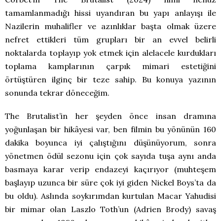
tamamlanmadığı hissi uyandıran bu yapı anlayışı ile
Nazilerin muhalifler ve azınlıklar başta olmak üzere
nefret ettikleri tüm grupları bir an evvel belirli
noktalarda toplayıp yok etmek için alelacele kurdukları
toplama kamplarının çarpık mimari estetiğini
örtüştüren ilginç bir teze sahip. Bu konuya yazının
sonunda tekrar döneceğim.
The Brutalist’in her şeyden önce insan dramına
yoğunlaşan bir hikâyesi var, ben filmin bu yönünün 160
dakika boyunca iyi çalıştığını düşünüyorum, sonra
yönetmen ödül sezonu için çok sayıda tuşa aynı anda
basmaya karar verip endazeyi kaçırıyor (muhteşem
başlayıp uzunca bir süre çok iyi giden Nickel Boys’ta da
bu oldu). Aslında soykırımdan kurtulan Macar Yahudisi
bir mimar olan Laszlo Toth’un (Adrien Brody) savaş