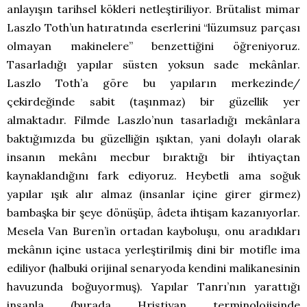
anlayışın tarihsel kökleri netleştiriliyor. Brütalist mimar
Laszlo Toth’un hatıratında eserlerini “lüzumsuz parçası
olmayan makinelere” benzettiğini öğreniyoruz.
Tasarladığı yapılar süsten yoksun sade mekânlar.
Laszlo Toth’a göre bu yapıların merkezinde/
çekirdeğinde sabit (taşınmaz) bir güzellik yer
almaktadır. Filmde Laszlo’nun tasarladığı mekânlara
baktığımızda bu güzelliğin ışıktan, yani dolaylı olarak
insanın mekânı mecbur bıraktığı bir ihtiyaçtan
kaynaklandığını fark ediyoruz. Heybetli ama soğuk
yapılar ışık alır almaz (insanlar içine girer girmez)
bambaşka bir şeye dönüşüp, âdeta ihtişam kazanıyorlar.
Mesela Van Buren’in ortadan kayboluşu, onu aradıkları
mekânın içine ustaca yerleştirilmiş dini bir motifle ima
ediliyor (halbuki orijinal senaryoda kendini malikanesinin
havuzunda boğuyormuş). Yapılar Tanrı’nın yarattığı
insanla (burada Hristiyan terminolojisinde