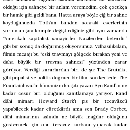
olduğu için sahneye bir anlam veremedim, çok çocukça
bir hamle gibi geldi bana. Hatta araya böyle çiğ bir sahne
koyduğunuzda Toth’un bundan sonraki eserlerinin
yorumlanışını komple değiştirdiğiniz gibi aynı zamanda
“Amerikalı kapitalist sanayiciler Nazilerden beterdir”
gibi bir sonuç da doğurmuş oluyorsunuz. Velhasılıkelam,
filmin mesajı bu “eski travmayı gölgede bırakan yeni ve
daha büyük bir travma sahnesi” yüzünden zarar
görüyor. Verdiği zararlardan biri de şu: The Brutalist
gibi popülist ve politik doğrucu bir film, son kertede, The
Fountainhead’in hümanizm karşıtı yazarı Ayn Rand’ın ne
kadar cesur biri olduğunu kanıtlamaya yarıyor. Rand
dâhi mimarı Howard Stark’ı pis bir tecavüzcü
yapabilecek kadar cüretkârdı ama sen Brady Corbet,
dâhi mimarının aslında ne büyük mağdur olduğunu
göstermek için onu tecavüz kurbanı yapacak kadar