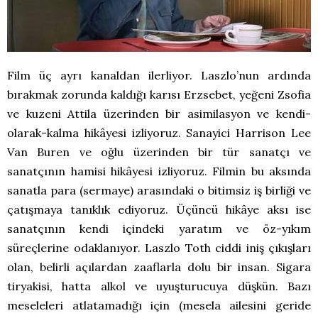
Film üç ayrı kanaldan ilerliyor. Laszlo’nun ardında
bırakmak zorunda kaldığı karısı Erzsebet, yeğeni Zsofia
ve kuzeni Attila üzerinden bir asimilasyon ve kendi-
olarak-kalma hikâyesi izliyoruz. Sanayici Harrison Lee
Van Buren ve oğlu üzerinden bir tür sanatçı ve
sanatçının hamisi hikâyesi izliyoruz. Filmin bu aksında
sanatla para (sermaye) arasındaki o bitimsiz iş birliği ve
çatışmaya tanıklık ediyoruz. Üçüncü hikâye aksı ise
sanatçının kendi içindeki yaratım ve öz-yıkım
süreçlerine odaklanıyor. Laszlo Toth ciddi iniş çıkışları
olan, belirli açılardan zaaflarla dolu bir insan. Sigara
tiryakisi, hatta alkol ve uyuşturucuya düşkün. Bazı
meseleleri atlatamadığı için (mesela ailesini geride