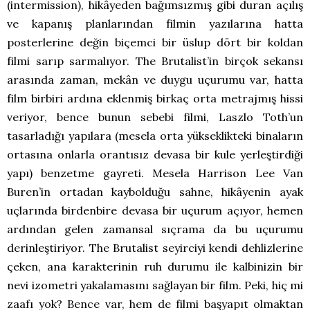
(intermission), hikâyeden bağımsızmış gibi duran açılış
ve kapanış planlarından filmin yazılarına hatta
posterlerine değin biçemci bir üslup dört bir koldan
filmi sarıp sarmalıyor. The Brutalist’in birçok sekansı
arasında zaman, mekân ve duygu uçurumu var, hatta
film birbiri ardına eklenmiş birkaç orta metrajmış hissi
veriyor, bence bunun sebebi filmi, Laszlo Toth’un
tasarladığı yapılara (mesela orta yükseklikteki binaların
ortasına onlarla orantısız devasa bir kule yerleştirdiği
yapı) benzetme gayreti. Mesela Harrison Lee Van
Buren’in ortadan kaybolduğu sahne, hikâyenin ayak
uçlarında birdenbire devasa bir uçurum açıyor, hemen
ardından gelen zamansal sıçrama da bu uçurumu
derinleştiriyor. The Brutalist seyirciyi kendi dehlizlerine
çeken, ana karakterinin ruh durumu ile kalbinizin bir
nevi izometri yakalamasını sağlayan bir film. Peki, hiç mi
zaafı yok? Bence var, hem de filmi başyapıt olmaktan