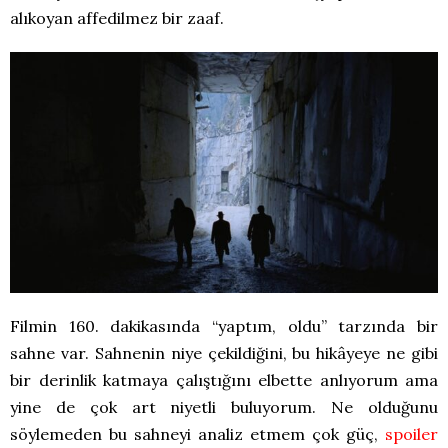
alıkoyan affedilmez bir zaaf.
Filmin 160. dakikasında “yaptım, oldu” tarzında bir
sahne var. Sahnenin niye çekildiğini, bu hikâyeye ne gibi
bir derinlik katmaya çalıştığını elbette anlıyorum ama
yine de çok art niyetli buluyorum. Ne olduğunu
söylemeden bu sahneyi analiz etmem çok güç,
spoiler