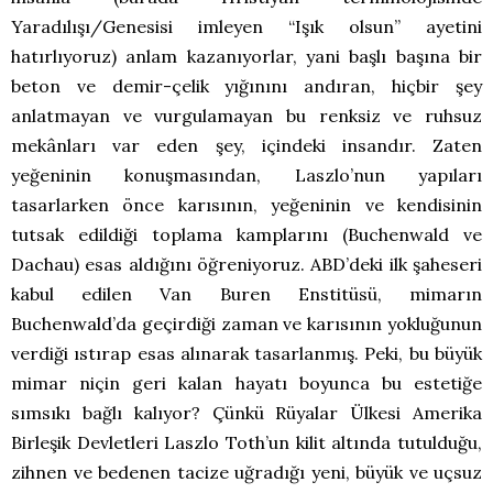
Yaradılışı/Genesisi imleyen “Işık olsun” ayetini
hatırlıyoruz) anlam kazanıyorlar, yani başlı başına bir
beton ve demir-çelik yığınını andıran, hiçbir şey
anlatmayan ve vurgulamayan bu renksiz ve ruhsuz
mekânları var eden şey, içindeki insandır. Zaten
yeğeninin konuşmasından, Laszlo’nun yapıları
tasarlarken önce karısının, yeğeninin ve kendisinin
tutsak edildiği toplama kamplarını (Buchenwald ve
Dachau) esas aldığını öğreniyoruz. ABD’deki ilk şaheseri
kabul edilen Van Buren Enstitüsü, mimarın
Buchenwald’da geçirdiği zaman ve karısının yokluğunun
verdiği ıstırap esas alınarak tasarlanmış. Peki, bu büyük
mimar niçin geri kalan hayatı boyunca bu estetiğe
sımsıkı bağlı kalıyor? Çünkü Rüyalar Ülkesi Amerika
Birleşik Devletleri Laszlo Toth’un kilit altında tutulduğu,
zihnen ve bedenen tacize uğradığı yeni, büyük ve uçsuz