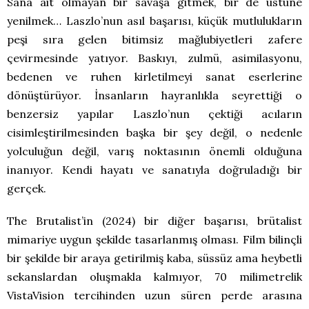
Sana ait olmayan bir savaşa gitmek, bir de üstüne
yenilmek… Laszlo’nun asıl başarısı, küçük mutlulukların
peşi sıra gelen bitimsiz mağlubiyetleri zafere
çevirmesinde yatıyor. Baskıyı, zulmü, asimilasyonu,
bedenen ve ruhen kirletilmeyi sanat eserlerine
dönüştürüyor. İnsanların hayranlıkla seyrettiği o
benzersiz yapılar Laszlo’nun çektiği acıların
cisimleştirilmesinden başka bir şey değil, o nedenle
yolculuğun değil, varış noktasının önemli olduğuna
inanıyor. Kendi hayatı ve sanatıyla doğruladığı bir
gerçek.
The Brutalist’in (2024) bir diğer başarısı, brütalist
mimariye uygun şekilde tasarlanmış olması. Film bilinçli
bir şekilde bir araya getirilmiş kaba, süssüz ama heybetli
sekanslardan oluşmakla kalmıyor, 70 milimetrelik
VistaVision tercihinden uzun süren perde arasına