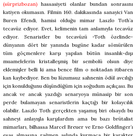
(sürprizbozan)
hassasiyeti olanlar bundan sonrasını
katiyen okumasın. Filmin 160. dakikasında sanayici Van
Buren Efendi, hamisi olduğu mimar Laszlo Toth’a
tecavüz ediyor. Evet, kelimenin tam anlamıyla tecavüz
ediyor. Senaristler bu tecavüzü -Toth özelinde-
dünyanın dört bir yanında bugüne kadar sömürülen
tüm göçmenlere karşı yapılan bütün insanlık-dışı
muamelelerin kristalleşmiş bir sembolü olsun diye
eklemişler belli ki ama bence film o noktadan itibaren
kan kaybediyor. Ben bu lüzumsuz sahnenin ödül avcılığı
için konulduğunu düşündüğüm için soğudum açıkçası. Bu
ancak ve ancak yazdığı senaryoya münasip bir son
perde bulamayan senaristlerin kaçtığı bir kolaycılık
olabilir. Laszlo Toth gerçekten yaşamış biri olsaydı bu
sahneyi anlayışla karşılardım ama bu bazı brütalist
mimarları, bilhassa Marcel Breuer ve Erno Goldfinger’ı
esas almasına rağmen aslında kurmaca bir karakter