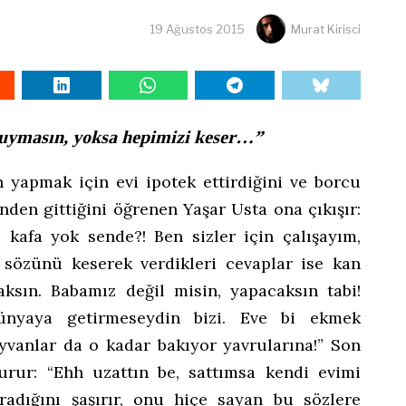
19 Ağustos 2015
Murat Kirisci
uymasın, yoksa hepimizi keser…”
n yapmak için evi ipotek ettirdiğini ve borcu
nden gittiğini öğrenen Yaşar Usta ona çıkışır:
 kafa yok sende?! Ben sizler için çalışayım,
 sözünü keserek verdikleri cevaplar ise kan
ksın. Babamız değil misin, yapacaksın tabi!
nyaya getirmeseydin bizi. Eve bi ekmek
vanlar da o kadar bakıyor yavrularına!” Son
urur: “Ehh uzattın be, sattımsa kendi evimi
radığını şaşırır, onu hiçe sayan bu sözlere