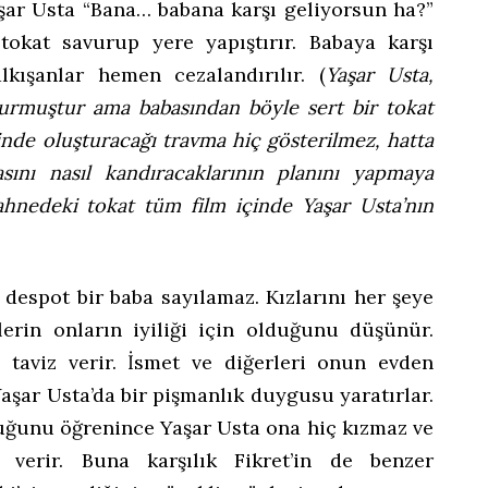
aşar Usta “Bana… babana karşı geliyorsun ha?”
tokat savurup yere yapıştırır. Babaya karşı
ışanlar hemen cezalandırılır. (
Yaşar Usta,
vurmuştur ama babasından böyle sert bir tokat
inde oluşturacağı travma hiç gösterilmez, hatta
ını nasıl kandıracaklarının planını yapmaya
sahnedeki tokat tüm film içinde Yaşar Usta’nın
 despot bir baba sayılamaz. Kızlarını her şeye
erin onların iyiliği için olduğunu düşünür.
taviz verir. İsmet ve diğerleri onun evden
aşar Usta’da bir pişmanlık duygusu yaratırlar.
duğunu öğrenince Yaşar Usta ona hiç kızmaz ve
n verir. Buna karşılık Fikret’in de benzer