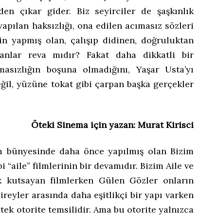
en çıkar gider. Biz seyirciler de şaşkınlık
yapılan haksızlığı, ona edilen acımasız sözleri
çin yapmış olan, çalışıp didinen, doğruluktan
nlar reva mıdır? Fakat daha dikkatli bir
asızlığın boşuna olmadığını, Yaşar Usta’yı
ğil, yüzüne tokat gibi çarpan başka gerçekler
Öteki Sinema için yazan: Murat Kirisci
lm bünyesinde daha önce yapılmış olan Bizim
ibi “aile” filmlerinin bir devamıdır. Bizim Aile ve
ak kutsayan filmlerken Gülen Gözler onların
 bireyler arasında daha eşitlikçi bir yapı varken
tek otorite temsilidir. Ama bu otorite yalnızca