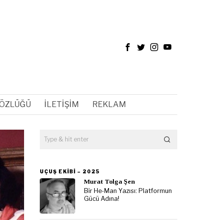
SÖZLÜĞÜ
İLETIŞIM
REKLAM
UÇUŞ EKIBI – 2025
Murat Tolga Şen
Bir He-Man Yazısı: Platformun
Gücü Adına!