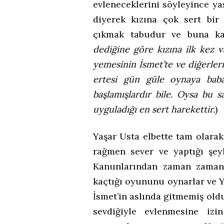
evleneceklerini söyleyince y
diyerek kızına çok sert bir 
çıkmak tabudur ve buna kalk
dediğine göre kızına ilk kez 
yemesinin İsmet’te ve diğerler
ertesi gün güle oynaya babas
başlamışlardır bile. Oysa bu 
uyguladığı en sert harekettir.
)
Yaşar Usta elbette tam olarak
rağmen sever ve yaptığı şeyl
Kanunlarından zaman zaman 
kaçtığı oyununu oynarlar ve Y
İsmet’in aslında gitmemiş ol
sevdiğiyle evlenmesine izi