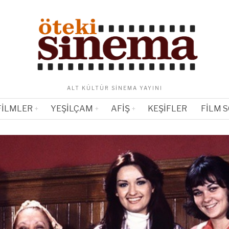
ALT KÜLTÜR SINEMA YAYINI
FILMLER
YEŞILÇAM
AFIŞ
KEŞIFLER
FILM 