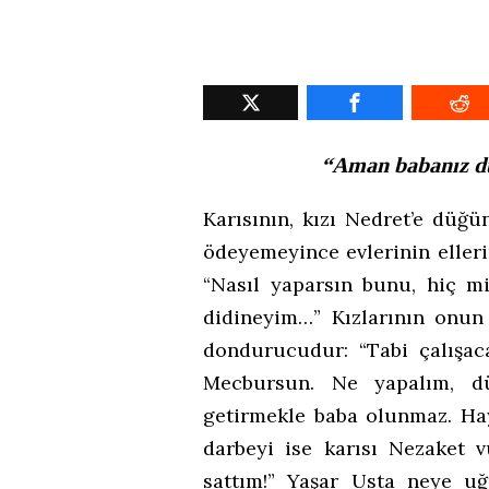
“Aman babanız d
Karısının, kızı Nedret’e düğü
ödeyemeyince evlerinin elleri
“Nasıl yaparsın bunu, hiç mi
didineyim…” Kızlarının onun
dondurucudur: “Tabi çalışaca
Mecbursun. Ne yapalım, dü
getirmekle baba olunmaz. Hay
darbeyi ise karısı Nezaket v
sattım!” Yaşar Usta neye uğ