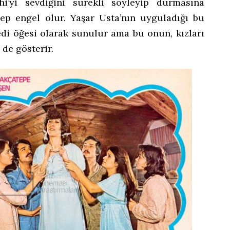
hi’yi sevdiğini sürekli söyleyip durmasına
p engel olur. Yaşar Usta’nın uyguladığı bu
edi öğesi olarak sunulur ama bu onun, kızları
 de gösterir.