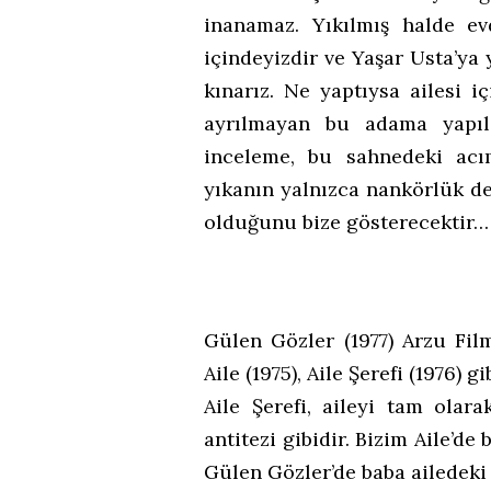
inanamaz. Yıkılmış halde evd
içindeyizdir ve Yaşar Usta’ya 
kınarız. Ne yaptıysa ailesi i
ayrılmayan bu adama yapıla
inceleme, bu sahnedeki acım
yıkanın yalnızca nankörlük de
olduğunu bize gösterecektir…
Gülen Gözler (1977) Arzu Fi
Aile (1975), Aile Şerefi (1976) g
Aile Şerefi, aileyi tam olar
antitezi gibidir. Bizim Aile’de
Gülen Gözler’de baba ailedeki 