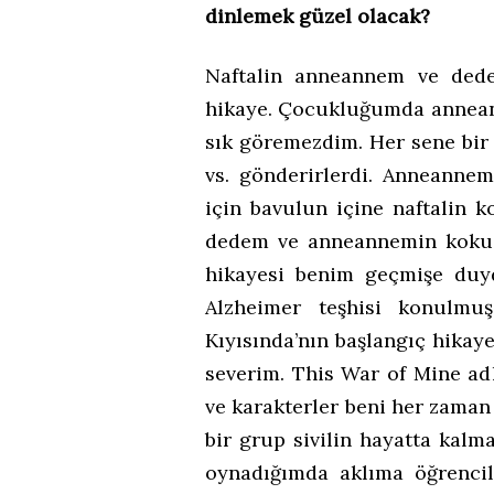
dinlemek güzel olacak?
Naftalin anneannem ve ded
hikaye. Çocukluğumda annean
sık göremezdim. Her sene bir 
vs. gönderirlerdi. Anneann
için bavulun içine naftalin 
dedem ve anneannemin kokusu
hikayesi benim geçmişe du
Alzheimer teşhisi konulmuş
Kıyısında’nın başlangıç hikay
severim. This War of Mine a
ve karakterler beni her zaman 
bir grup sivilin hayatta kal
oynadığımda aklıma öğrencili