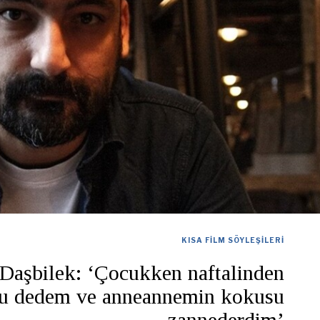
KISA FILM SÖYLEŞILERI
aşbilek: ‘Çocukken naftalinden
yu dedem ve anneannemin kokusu
zannederdim’