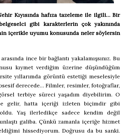
Nehir Kıyısında hafıza tazeleme ile ilgili… Bir
belgeselci gibi karakterlerin çok yakınında
min içerikle uyumu konusunda neler söylersin
 arasında ince bir bağlantı yakalamışsınız. Bu
onusu kıymet verdiğim üzerine düşündüğüm
rsite yıllarımda görüntü estetiği meselesiyle
bsesif derecede… Filmler, resimler, fotoğraflar,
 görsel terbiye süreci yaşadım diyebilirim. O
 gelir, hatta içeriği izleten biçimdir gibi
oldu. Yaş ilerledikçe sadece kendim değil
gunlaştı galiba. Çünkü zamanla içeriğe hizmet
eldiğimi hissediyorum. Doğrusu da bu sanki.