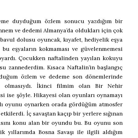
eme duyduğum özlem sonucu yazdığım bir
nem ve dedemi Almanya’da oldukları için çok
bavul dolusu oyuncak, kıyafet, hediyelik eşya
em bu eşyaların kokmaması ve güvelenmemesi
koyardı. Çocukken naftalinden yayılan kokuyu
 zannederdim. Kısaca Naftalin’in başlangıç
yduğum özlem ve dedeme son dönemlerinde
 olmasıydı. İkinci filmim olan Bir Nehir
esi ise şöyle. Hikayesi olan oyunları oynamayı
dlı oyunu oynarken orada gördüğüm atmosfer
etkilerdi. İç savaştan kaçıp bir yerlere sığınan
masını konu alan bir oyundu bu. Bu oyunu son
k yıllarımda Bosna Savaşı ile ilgili aldığım