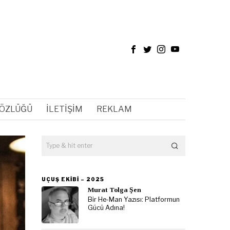
SÖZLÜĞÜ
İLETIŞIM
REKLAM
UÇUŞ EKIBI – 2025
Murat Tolga Şen
Bir He-Man Yazısı: Platformun
Gücü Adına!