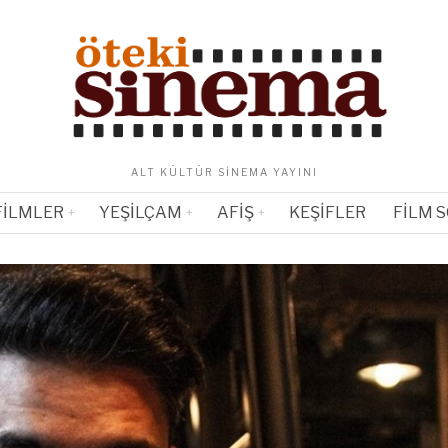
ALT KÜLTÜR SINEMA YAYINI
FILMLER
YEŞILÇAM
AFIŞ
KEŞIFLER
FILM 