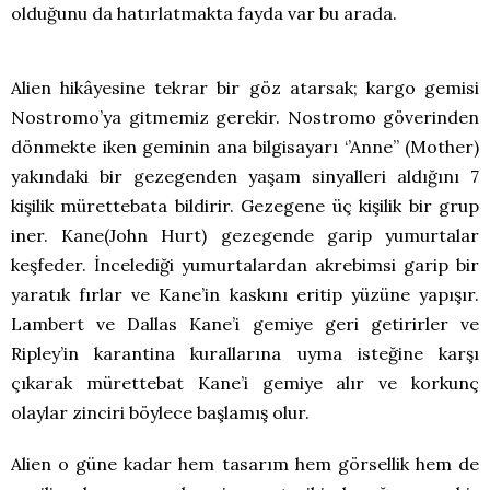
olduğunu da hatırlatmakta fayda var bu arada.
Alien hikâyesine tekrar bir göz atarsak; kargo gemisi
Nostromo’ya gitmemiz gerekir. Nostromo göverinden
dönmekte iken geminin ana bilgisayarı ‘’Anne’’ (Mother)
yakındaki bir gezegenden yaşam sinyalleri aldığını 7
kişilik mürettebata bildirir. Gezegene üç kişilik bir grup
iner. Kane(John Hurt) gezegende garip yumurtalar
keşfeder. İncelediği yumurtalardan akrebimsi garip bir
yaratık fırlar ve Kane’in kaskını eritip yüzüne yapışır.
Lambert ve Dallas Kane’i gemiye geri getirirler ve
Ripley’in karantina kurallarına uyma isteğine karşı
çıkarak mürettebat Kane’i gemiye alır ve korkunç
olaylar zinciri böylece başlamış olur.
Alien o güne kadar hem tasarım hem görsellik hem de