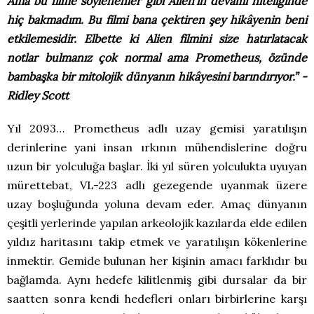
Ama bu filme söylenenler gibi Alien’in devami niteliğinde
hiç bakmadım. Bu filmi bana çektiren şey hikâyenin beni
etkilemesidir. Elbette ki Alien filmini size hatırlatacak
notlar bulmanız çok normal ama Prometheus, özünde
bambaşka bir mitolojik dünyanın hikâyesini barındırıyor.” -
Ridley Scott
Yıl 2093… Prometheus adlı uzay gemisi yaratılışın
derinlerine yani insan ırkının mühendislerine doğru
uzun bir yolculuğa başlar. İki yıl süren yolculukta uyuyan
mürettebat, VL-223 adlı gezegende uyanmak üzere
uzay boşluğunda yoluna devam eder. Amaç dünyanın
çeşitli yerlerinde yapılan arkeolojik kazılarda elde edilen
yıldız haritasını takip etmek ve yaratılışın kökenlerine
inmektir. Gemide bulunan her kişinin amacı farklıdır bu
bağlamda. Aynı hedefe kilitlenmiş gibi dursalar da bir
saatten sonra kendi hedefleri onları birbirlerine karşı