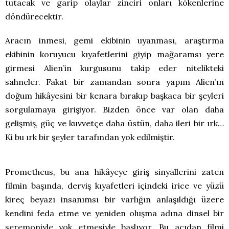
tutacak ve garip olaylar zinciri onları kökenlerine
döndürecektir.
Aracın inmesi, gemi ekibinin uyanması, araştırma
ekibinin koruyucu kıyafetlerini giyip mağaramsı yere
girmesi Alien’in kurgusunu takip eder nitelikteki
sahneler. Fakat bir zamandan sonra yapım Alien’ın
doğum hikâyesini bir kenara bırakıp başkaca bir şeyleri
sorgulamaya girişiyor. Bizden önce var olan daha
gelişmiş, güç ve kuvvetçe daha üstün, daha ileri bir ırk…
Ki bu ırk bir şeyler tarafından yok edilmiştir.
Prometheus, bu ana hikâyeye giriş sinyallerini zaten
filmin başında, derviş kıyafetleri içindeki irice ve yüzü
kireç beyazı insanımsı bir varlığın anlaşıldığı üzere
kendini feda etme ve yeniden oluşma adına dinsel bir
seremoniyle yok etmesiyle başlıyor. Bu açıdan filmi