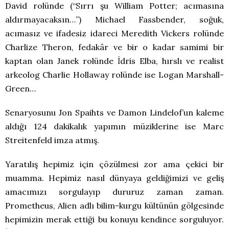
David rolünde (“Sırrı şu William Potter; acımasına
aldırmayacaksın…”) Michael Fassbender, soğuk,
acımasız ve ifadesiz idareci Meredith Vickers rolünde
Charlize Theron, fedakâr ve bir o kadar samimi bir
kaptan olan Janek rolünde İdris Elba, hırslı ve realist
arkeolog Charlie Hollaway rolünde ise Logan Marshall-
Green…
Senaryosunu Jon Spaihts ve Damon Lindelof’un kaleme
aldığı 124 dakikalık yapımın müziklerine ise Marc
Streitenfeld imza atmış.
Yaratılış hepimiz için çözülmesi zor ama çekici bir
muamma. Hepimiz nasıl dünyaya geldiğimizi ve geliş
amacımızı sorgulayıp dururuz zaman zaman.
Prometheus, Alien adlı bilim-kurgu kültünün gölgesinde
hepimizin merak ettiği bu konuyu kendince sorguluyor.