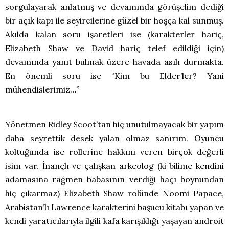
sorgulayarak anlatmış ve devamında görüşelim dediği
bir açık kapı ile seyircilerine güzel bir hoşça kal sunmuş.
Akılda kalan soru işaretleri ise (karakterler hariç,
Elizabeth Shaw ve David hariç telef edildiği için)
devamında yanıt bulmak üzere havada asılı durmakta.
En önemli soru ise ‘’Kim bu Elder’ler? Yani
mühendislerimiz…’’
Yönetmen Ridley Scoot’tan hiç unutulmayacak bir yapım
daha seyrettik desek yalan olmaz sanırım. Oyuncu
koltuğunda ise rollerine hakkını veren birçok değerli
isim var. İnançlı ve çalışkan arkeolog (ki bilime kendini
adamasına rağmen babasının verdiği haçı boynundan
hiç çıkarmaz) Elizabeth Shaw rolünde Noomi Papace,
Arabistan’lı Lawrence karakterini başucu kitabı yapan ve
kendi yaratıcılarıyla ilgili kafa karışıklığı yaşayan androit