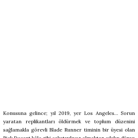
Konusuna gelince; yıl 2019, yer Los Angeles… Sorun
yaratan replikantları öldürmek ve toplum düzenini
sağlamakla görevli Blade Runner timinin bir üyesi olan
Rick Decart köle gibi çalıştırılıyor olmaktan sıkılıp dünya