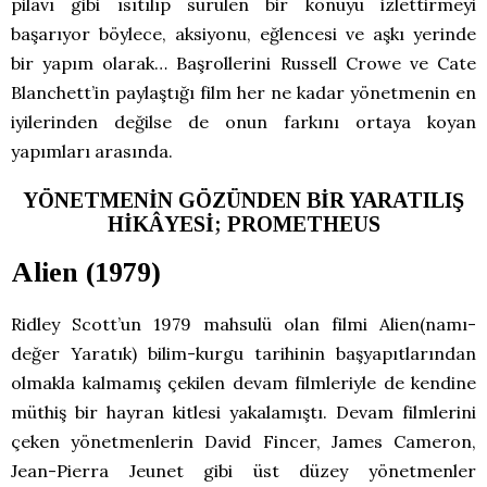
pilavı gibi ısıtılıp sürülen bir konuyu izlettirmeyi
başarıyor böylece, aksiyonu, eğlencesi ve aşkı yerinde
bir yapım olarak… Başrollerini Russell Crowe ve Cate
Blanchett’in paylaştığı film her ne kadar yönetmenin en
iyilerinden değilse de onun farkını ortaya koyan
yapımları arasında.
YÖNETMENİN GÖZÜNDEN BİR YARATILIŞ
HİKÂYESİ; PROMETHEUS
Alien (1979)
Ridley Scott’un 1979 mahsulü olan filmi Alien(namı-
değer Yaratık) bilim-kurgu tarihinin başyapıtlarından
olmakla kalmamış çekilen devam filmleriyle de kendine
müthiş bir hayran kitlesi yakalamıştı. Devam filmlerini
çeken yönetmenlerin David Fincer, James Cameron,
Jean-Pierra Jeunet gibi üst düzey yönetmenler