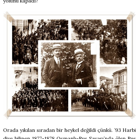
yolunu kapadı?
Orada yıkılan sıradan bir heykel değildi çünkü. ’93 Harbi
diye bilinen 1877-1878 Osmanlı-Rus Savaşı’nda ölen Rus