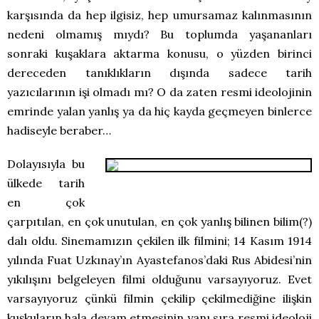
karşısında da hep ilgisiz, hep umursamaz kalınmasının
nedeni olmamış mıydı? Bu toplumda yaşananları
sonraki kuşaklara aktarma konusu, o yüzden birinci
dereceden tanıklıkların dışında sadece tarih
yazıcılarının işi olmadı mı? O da zaten resmi ideolojinin
emrinde yalan yanlış ya da hiç kayda geçmeyen binlerce
hadiseyle beraber…
Dolayısıyla bu
ülkede tarih
en çok
çarpıtılan, en çok unutulan, en çok yanlış bilinen bilim(?)
dalı oldu. Sinemamızın çekilen ilk filmini; 14 Kasım 1914
yılında Fuat Uzkınay’ın Ayastefanos’daki Rus Abidesi’nin
yıkılışını belgeleyen filmi olduğunu varsayıyoruz. Evet
varsayıyoruz çünkü filmin çekilip çekilmediğine ilişkin
kuşkuların hala devam etmesinin yanı sıra resmi ideoloji