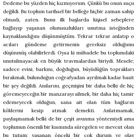
Dedeme bu yüzden hiç kızmıyorum. Çünkü bu onun suçu
değildi. Bu toplum tarihsel bir belleğe hiçbir zaman sahip
olmadı, zaten. Bunu ilk başlarda kişisel sebeplere
bağlayıp yaşanan olumsuzlukları unutma isteğinden
kaynaklandığını düşünmüştüm. Tekrar tekrar anlatıp o
acıları gündeme getirmenin gereksiz olduğunu
düşünmüş olabilirlerdi. Oysa ki mübadele bu toplumdaki
unutulmayacak en büyük travmalardan biriydi. Mesele;
sadece evini, barkını, doğduğun, büyüdüğün toprakları
bırakmak, bulunduğun coğrafyadan ayrılmak kadar basit
bir şey değildi. Anılarını, geçmişini bir daha belki de hiç
göremeyeceğin bir manzarayı silmek, bir daha hiç tamir
edemeyecek olduğun, sana ait olan tüm bağların
köklerini kesip atmak demekti. Anlatmamak,
paylaşmamak belki de bir çeşit avunma yöntemiydi ama
toplumun önemli bir kısmında süregelen ve mevcut olan
bu tutum; yaşanan önceki bir çok durum ve olay