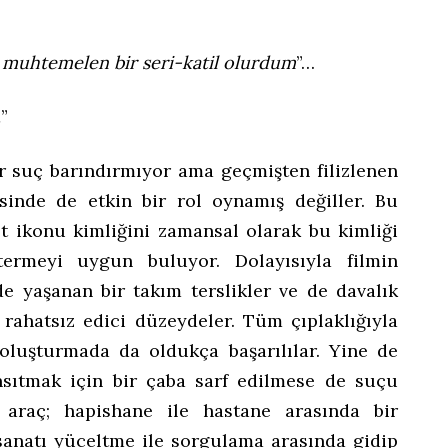
 muhtemelen bir seri-katil olurdum
”…
…
”
r suç barındırmıyor ama geçmişten filizlenen
inde de etkin bir rol oynamış değiller. Bu
et ikonu kimliğini zamansal olarak bu kimliği
termeyi uygun buluyor. Dolayısıyla filmin
e yaşanan bir takım terslikler ve de davalık
rahatsız edici düzeydeler. Tüm çıplaklığıyla
ı oluşturmada da oldukça başarılılar. Yine de
nsıtmak için bir çaba sarf edilmese de suçu
r araç; hapishane ile hastane arasında bir
 sanatı yüceltme ile sorgulama arasında gidip