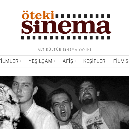
ALT KÜLTÜR SINEMA YAYINI
FILMLER
YEŞILÇAM
AFIŞ
KEŞIFLER
FILM 