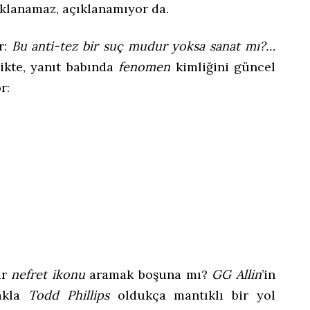
ıklanamaz, açıklanamıyor da.
r:
Bu anti-tez bir suç mudur yoksa sanat mı?…
ikte, yanıt babında
fenomen
kimliğini güncel
r:
ir
nefret ikonu
aramak boşuna mı?
GG Allin
’in
makla
Todd Phillips
oldukça mantıklı bir yol