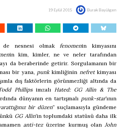
19 Eylül 2015
Burak Bayülgen
m de nesnesi olmak
fenomen
in kimyasını
men
in kim, kimler, ne ve neler tarafından
amayı da beraberinde getirir. Sorgulamanın bir
ması bir yana,
punk
kimliğinin
nefret
kimyası
şımla dış faktörlerin görünmezliği altında da
Todd Phillips
imzalı
Hated: GG Allin & The
ardında dünyanın en tartışmalı
punk-star
’ının
yarattığınız bir düzen
” suçlamasıyla gündeme
 çünkü
GG Allin
’in toplumdaki statüsü daha ilk
 tamamen
anti-tez
üzerine kurmuş olan
John