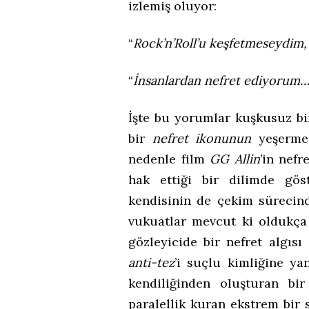
izlemiş oluyor:
“
Rock’n’Roll’u keşfetmeseydim,
“
İnsanlardan nefret ediyorum
İşte bu yorumlar kuşkusuz bi
bir
nefret ikonunun
yeşermes
nedenle film
GG Allin
’in nefr
hak ettiği bir dilimde gös
kendisinin de çekim sürecind
vukuatlar mevcut ki oldukça 
gözleyicide bir nefret algıs
anti-tez
’i suçlu kimliğine ya
kendiliğinden oluşturan bi
paralellik kuran ekstrem bir