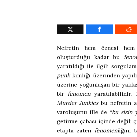
Nefretin hem öznesi he
oluşturduğu kadar bu
feno
yaratıldığı ile ilgili sorgul
punk
kimliği üzerinden yapıl
üzerine yoğunlaşan bir yakla
bir
fenomen
yaratılabilinir.
Murder Junkies
bu nefretin 
varoluşunu ille de “
bu sizin 
getirme çabası içinde değil;
etapta zaten
fenomenl
iğini