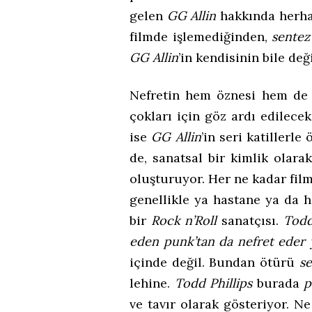
gelen
GG Allin
hakkında herhan
filmde işlemediğinden,
sentez
GG Allin
’in kendisinin bile deği
Nefretin hem öznesi hem de 
çokları için göz ardı edilece
ise
GG Allin
’in seri katillerle
de, sanatsal bir kimlik olara
oluşturuyor. Her ne kadar fi
genellikle ya hastane ya da
bir
Rock n’Roll
sanatçısı.
Todd
eden punk’tan da nefret eder 
içinde değil. Bundan ötürü
s
lehine.
Todd Phillips
burada
p
ve tavır olarak gösteriyor. N