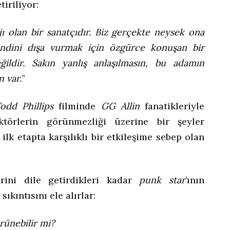
tiriliyor:
ı olan bir sanatçıdır. Biz gerçekte neysek ona
endini dışa vurmak için özgürce konuşan bir
ildir. Sakın yanlış anlaşılmasın, bu adamın
n var.
”
odd Phillips
filminde
GG Allin
fanatikleriyle
aktörlerin görünmezliği üzerine bir şeyler
; ilk etapta karşılıklı bir etkileşime sebep olan
ini dile getirdikleri kadar
punk star
’ının
ıkıntısını ele alırlar:
rünebilir mi?