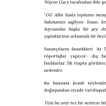
Wayne Gacy
tarafından dile ge
“
GG Allin hasta topluma mesaj
bakmamızı sağlıyor. İnsan, k
hayvandan başka bir şey değ
yaptıklarının arkasında bir beyi
Sanatçıların fanatikleri -ki
T
röportajlar yapıyor- dış f
fısıldarlar: İlk etapta görülen
nedenler.
Bu hususta kendi söylemler
doğuşundan ziyade varoluşsal s
Tüm bu anti-tez bir senteze bü