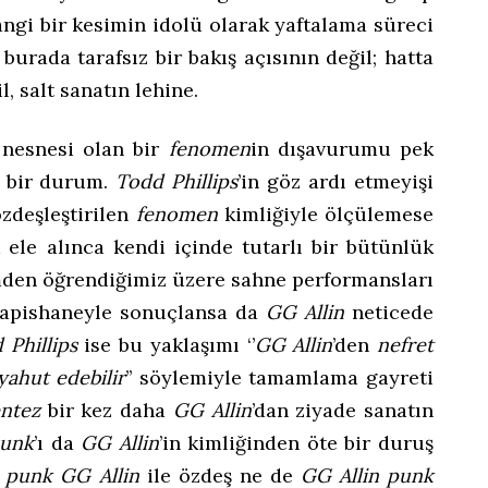
gi bir kesimin idolü olarak yaftalama süreci
burada tarafsız bir bakış açısının değil; hatta
l, salt sanatın lehine.
nesnesi olan bir
fenomen
in dışavurumu pek
k bir durum.
Todd Phillips
’in göz ardı etmeyişi
 özdeşleştirilen
fenomen
kimliğiyle ölçülemese
k ele alınca kendi içinde tutarlı bir bütünlük
lmden öğrendiğimiz üzere sahne performansları
 hapishaneyle sonuçlansa da
GG Allin
neticede
 Phillips
ise bu yaklaşımı ‘’
GG Allin
’den
nefret
yahut edebilir
’’ söylemiyle tamamlama gayreti
entez
bir kez daha
GG Allin
’dan ziyade sanatın
unk
’ı da
GG Allin
’in kimliğinden öte bir duruş
e
punk
GG Allin
ile özdeş ne de
GG Allin
punk