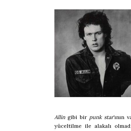
Allin
gibi bir
punk star
’ının 
yüceltilme ile alakalı olma