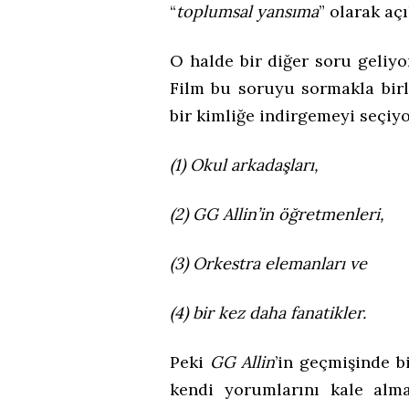
“
toplumsal yansıma
” olarak aç
O halde bir diğer soru geliyo
Film bu soruyu sormakla birl
bir kimliğe indirgemeyi seçiyo
(1) Okul arkadaşları,
(2) GG Allin’in öğretmenleri,
(3) Orkestra elemanları ve
(4) bir kez daha fanatikler.
Peki
GG Allin
’in geçmişinde b
kendi yorumlarını kale al