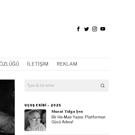
SÖZLÜĞÜ
İLETIŞIM
REKLAM
UÇUŞ EKIBI – 2025
Murat Tolga Şen
Bir He-Man Yazısı: Platformun
Gücü Adına!