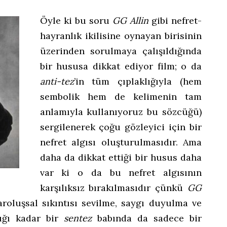
Öyle ki bu soru
GG Allin
gibi nefret-
hayranlık ikilisine oynayan birisinin
üzerinden sorulmaya çalışıldığında
bir hususa dikkat ediyor film; o da
anti-tez
’in tüm çıplaklığıyla (hem
sembolik hem de kelimenin tam
anlamıyla kullanıyoruz bu sözcüğü)
sergilenerek çoğu gözleyici için bir
nefret algısı oluşturulmasıdır. Ama
daha da dikkat ettiği bir husus daha
var ki o da bu nefret algısının
karşılıksız bırakılmasıdır çünkü
GG
varoluşsal sıkıntısı sevilme, saygı duyulma ve
dığı kadar bir
sentez
babında da sadece bir