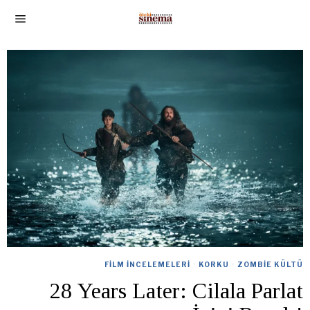
FILM İNCELEMELERI
·
KORKU
·
ZOMBIE KÜLTÜ
28 Years Later: Cilala Parlat