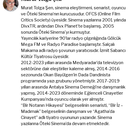
Murat Tolga Şen, sinema eleştirmeni, senarist, oyuncu
ve Öteki Sinema’nın kurucusudur. OFCS (Online Film
Critics Society) üyesidir. Sinema yazılarına 2001 yılında
DivxTR, ardından Divx Planet’te başlamış, 2005
sonunda Öteki Sinema'yı kurmuştur.
Yayıncılık kariyerine 90’lar radyo çılgınlığında Gölcük
Mega FM ve Radyo Paradise başlamıştır. Salçalı
Makarna adlı radyo şovunun yaratıcısıdır. İzmit Sabancı
Kültür Tiyatrosu üyesidir.
2012-2023 yılları arasında Medyaradar’da televizyon
sektörüne dair eleştiriler kaleme almış, 2014-2016
sezonunda Okan Bayülgen’in Dada Dandinista
programında yazı grubunu yönetmiştir. 2017-2019
yılları arasında Antalya Sinema Derneği’ne danışmanlık
yapmış, 2014-2023 döneminde Eğlenceli Cinayetler
Kumpanyası’nda oyuncu olarak yer almıştır.
“Bir Notanın Hikayesi” belgeselinin senaristi, “Bir İz –
Madımak” belgeselinin danışmanı ve “Agatha’da
Cinayet” adlı tiyatro oyununun yazarıdır. Sinema
yazılarına Öteki Sinema’da devam etmektedir.