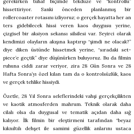
gerekirken tuhaf biçimde tekdüze ve “kontrollü”
hissettiriyor. Sanki önceden planlanmış bir
rollercoaster rotasını izliyoruz; o gerçek hayatta her an
ters gidebilecek hissi veren kaos duygusu yerine,
çizgisel bir aksiyon sekansı silsilesi var. Seyirci olarak
kendimizi olayların akışına kaptırıp “şimdi ne olacak?”
diye diken üstünde hissetmek yerine, “sıradaki set-
piece’e geçtik” diye düşünürken buluyoruz. Bu da filmin
ruhuna ciddi zarar veriyor, zira 28 Gün Sonra ve 28
Hafta Sonra’yı özel kılan tam da o kontrolsüzlük, kaos
ve gerçek tehlike hissiydi.
Özetle, 28 Yıl Sonra seleflerindeki vahşi gerçekçilikten
ve kaotik atmosferden mahrum. Teknik olarak daha
cilalı olsa da duygusal ve tematik açıdan daha sığ
kalıyor. İlk filmin bir eleştirmeni tarafından “beyaz
kıknıltılı dehşet ile samimi güzellik anlarını ustaca