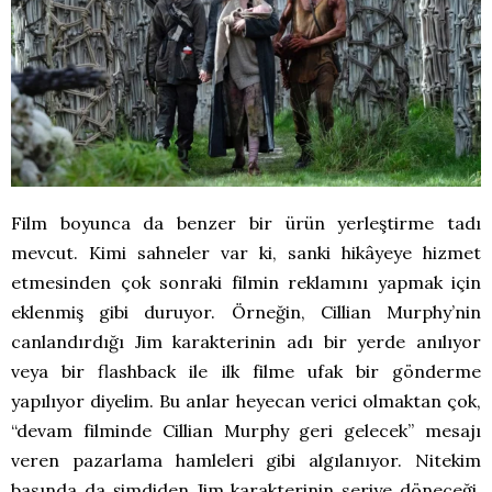
Film boyunca da benzer bir ürün yerleştirme tadı
mevcut. Kimi sahneler var ki, sanki hikâyeye hizmet
etmesinden çok sonraki filmin reklamını yapmak için
eklenmiş gibi duruyor. Örneğin, Cillian Murphy’nin
canlandırdığı Jim karakterinin adı bir yerde anılıyor
veya bir flashback ile ilk filme ufak bir gönderme
yapılıyor diyelim. Bu anlar heyecan verici olmaktan çok,
“devam filminde Cillian Murphy geri gelecek” mesajı
veren pazarlama hamleleri gibi algılanıyor. Nitekim
basında da şimdiden Jim karakterinin seriye döneceği,