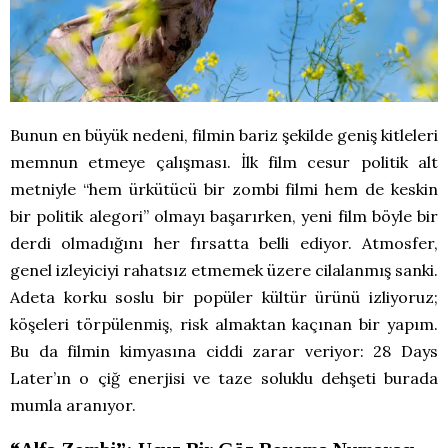
Bunun en büyük nedeni, filmin bariz şekilde geniş kitleleri
memnun etmeye çalışması. İlk film cesur politik alt
metniyle “hem ürkütücü bir zombi filmi hem de keskin
bir politik alegori” olmayı başarırken, yeni film böyle bir
derdi olmadığını her fırsatta belli ediyor. Atmosfer,
genel izleyiciyi rahatsız etmemek üzere cilalanmış sanki.
Adeta korku soslu bir popüler kültür ürünü izliyoruz;
köşeleri törpülenmiş, risk almaktan kaçınan bir yapım.
Bu da filmin kimyasına ciddi zarar veriyor: 28 Days
Later’ın o çiğ enerjisi ve taze soluklu dehşeti burada
mumla aranıyor.