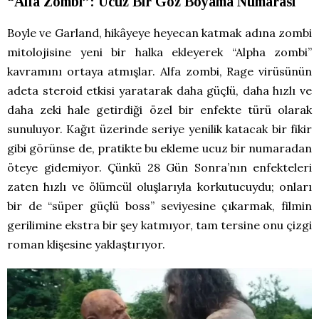
“Alfa Zombi”: Ucuz Bir Göz Boyama Numarası
Boyle ve Garland, hikâyeye heyecan katmak adına zombi
mitolojisine yeni bir halka ekleyerek “Alpha zombi”
kavramını ortaya atmışlar. Alfa zombi, Rage virüsünün
adeta steroid etkisi yaratarak daha güçlü, daha hızlı ve
daha zeki hale getirdiği özel bir enfekte türü olarak
sunuluyor. Kağıt üzerinde seriye yenilik katacak bir fikir
gibi görünse de, pratikte bu ekleme ucuz bir numaradan
öteye gidemiyor. Çünkü 28 Gün Sonra’nın enfekteleri
zaten hızlı ve ölümcül oluşlarıyla korkutucuydu; onları
bir de “süper güçlü boss” seviyesine çıkarmak, filmin
gerilimine ekstra bir şey katmıyor, tam tersine onu çizgi
roman klişesine yaklaştırıyor.