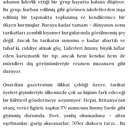
adamın liderlik ettiği bir grup hayatta kalana düşüyor.
Bu grup, kurban edilmiş gibi görünen iskeletlerden inşa
edilmiş bir tapınakta toplanmış ve kendilerince bir
düzen kurmuşlar. Buraya kadar tamam – dünyanın sonu
tarikatları zombili kıyamet kurgularında görülmemiş şey
değil. Ancak bu tarikatın sunumu o kadar abartılı ve
tuhaf ki, ciddiye almak güç. Liderleri Jimmy, büyük laflar
eden karizmatik bir tip; ancak hem kendisi hem de
müridleri dış görünümleriyle resmen mizansen gibi
duruyor.
Guardian gazetesinin dikkat çektiği üzere, tarikat
üyeleri giyimleriyle ülkemizde çok az kişinin fark edeceği
bir kültürel göndermeye soyunuyor: Hepsi, Britanya’nın
utanç verici figürü, sapkın TV sunucusu Jimmy Savile gibi
giyinmiş durumda. Evet, yanlış okumadınız – altın
eşofmanlar, garip aksesuarlar, 70’ler diskocu tarzı… Bu