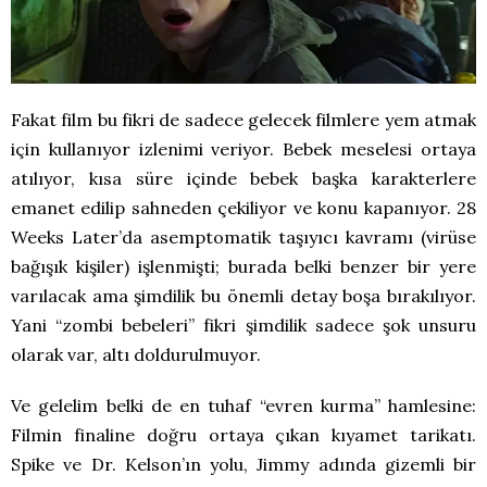
Fakat film bu fikri de sadece gelecek filmlere yem atmak
için kullanıyor izlenimi veriyor. Bebek meselesi ortaya
atılıyor, kısa süre içinde bebek başka karakterlere
emanet edilip sahneden çekiliyor ve konu kapanıyor. 28
Weeks Later’da asemptomatik taşıyıcı kavramı (virüse
bağışık kişiler) işlenmişti; burada belki benzer bir yere
varılacak ama şimdilik bu önemli detay boşa bırakılıyor.
Yani “zombi bebeleri” fikri şimdilik sadece şok unsuru
olarak var, altı doldurulmuyor.
Ve gelelim belki de en tuhaf “evren kurma” hamlesine:
Filmin finaline doğru ortaya çıkan kıyamet tarikatı.
Spike ve Dr. Kelson’ın yolu, Jimmy adında gizemli bir