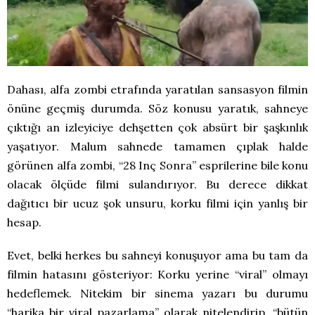
Dahası, alfa zombi etrafında yaratılan sansasyon filmin
önüne geçmiş durumda. Söz konusu yaratık, sahneye
çıktığı an izleyiciye dehşetten çok absürt bir şaşkınlık
yaşatıyor. Malum sahnede tamamen çıplak halde
görünen alfa zombi, “28 Inç Sonra” esprilerine bile konu
olacak ölçüde filmi sulandırıyor. Bu derece dikkat
dağıtıcı bir ucuz şok unsuru, korku filmi için yanlış bir
hesap.
Evet, belki herkes bu sahneyi konuşuyor ama bu tam da
filmin hatasını gösteriyor: Korku yerine “viral” olmayı
hedeflemek. Nitekim bir sinema yazarı bu durumu
“harika bir viral pazarlama” olarak nitelendirip, “bütün