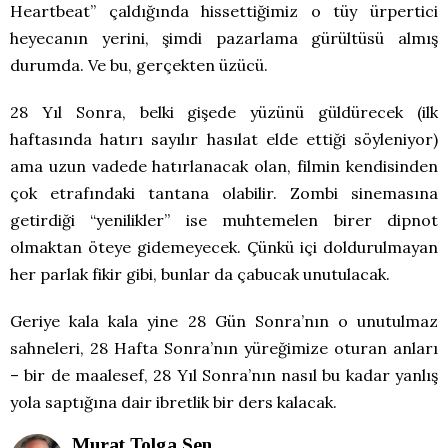
Heartbeat” çaldığında hissettiğimiz o tüy ürpertici
heyecanın yerini, şimdi pazarlama gürültüsü almış
durumda. Ve bu, gerçekten üzücü.
28 Yıl Sonra, belki gişede yüzünü güldürecek (ilk
haftasında hatırı sayılır hasılat elde ettiği söyleniyor)
ama uzun vadede hatırlanacak olan, filmin kendisinden
çok etrafındaki tantana olabilir. Zombi sinemasına
getirdiği “yenilikler” ise muhtemelen birer dipnot
olmaktan öteye gidemeyecek. Çünkü içi doldurulmayan
her parlak fikir gibi, bunlar da çabucak unutulacak.
Geriye kala kala yine 28 Gün Sonra’nın o unutulmaz
sahneleri, 28 Hafta Sonra’nın yüreğimize oturan anları
– bir de maalesef, 28 Yıl Sonra’nın nasıl bu kadar yanlış
yola saptığına dair ibretlik bir ders kalacak.
Murat Tolga Şen