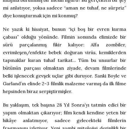
mi anlatıyor, yoksa sadece “aman ne tuhaf, ne sürpriz”
diye konuşturmak için mi konmuş?
Ne yazık ki hissiyat, bunun “içi boş bir evren kurma
çabası” olduğu yönünde. Filmin sonunda elimizde bir
sürü parçalanmış fikir kalıyor: Alfa zombiler,
evrimleşen/enfekte bebek doğuran virüs, kemiklerden
tapınaklar kuran tuhaf tarikat… Tüm bu unsurlar bir
bütünün parçası olmaktan ziyade, devam filmlerinde
belki işlenecek gevşek uçlar gibi duruyor. Sanki Boyle ve
Garland’ın elinde 2-3 filmlik malzeme varmış da ilk filme
hepsinden biraz serpiştirmişler.
Bu yaklaşım, tek başına 28 Yıl Sonra’yı tatmin edici bir
yapım olmaktan çıkarıyor; film kendi kendine yeten bir
hikâye anlatmıyor, sadece gelecekteki filmlerin
fragmanını izletiyor. Yeni zombi mitolojisi derinlikli bir