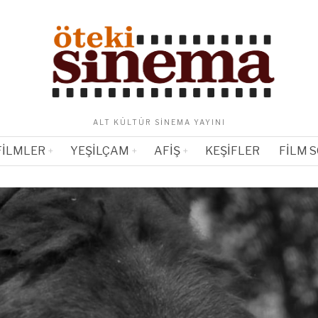
ALT KÜLTÜR SINEMA YAYINI
FILMLER
YEŞILÇAM
AFIŞ
KEŞIFLER
FILM 