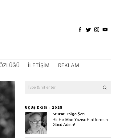
SÖZLÜĞÜ
İLETIŞIM
REKLAM
UÇUŞ EKIBI – 2025
Murat Tolga Şen
Bir He-Man Yazısı: Platformun
Gücü Adına!