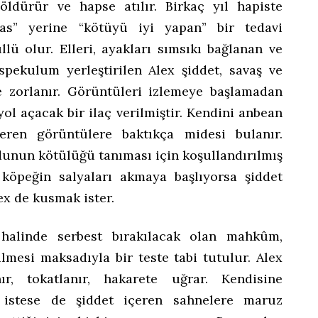
öldürür ve hapse atılır. Birkaç yıl hapiste
sas” yerine “kötüyü iyi yapan” bir tedavi
llü olur. Elleri, ayakları sımsıkı bağlanan ve
pekulum yerleştirilen Alex şiddet, savaş ve
e zorlanır. Görüntüleri izlemeye başlamadan
l açacak bir ilaç verilmiştir. Kendini anbean
çeren görüntülere baktıkça midesi bulanır.
unun kötülüğü tanıması için koşullandırılmış
 köpeğin salyaları akmaya başlıyorsa şiddet
x de kusmak ister.
 halinde serbest bırakılacak olan mahkûm,
ilmesi maksadıyla bir teste tabi tutulur. Alex
ır, tokatlanır, hakarete uğrar. Kendisine
k istese de şiddet içeren sahnelere maruz