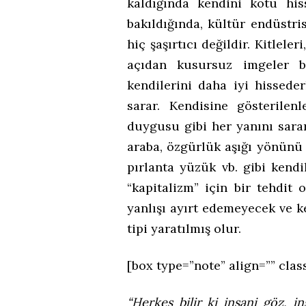
kaldığında kendini kötü his
bakıldığında, kültür endüstri
hiç şaşırtıcı değildir. Kitlel
açıdan kusursuz imgeler bo
kendilerini daha iyi hissede
sarar. Kendisine gösterilen
duygusu gibi her yanını sara
araba, özgürlük aşığı yönünü 
pırlanta yüzük vb. gibi kendil
“kapitalizm” için bir tehdit 
yanlışı ayırt edemeyecek ve k
tipi yaratılmış olur.
[box type=”note” align=”” clas
“Herkes bilir ki insani göz, 