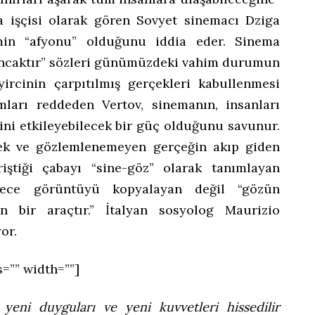
a işçisi olarak gören Sovyet sinemacı Dziga
zmin “afyonu” olduğunu iddia eder. Sinema
yuncaktır” sözleri günümüzdeki vahim durumun
yircinin çarpıtılmış gerçekleri kabullenmesi
ları reddeden Vertov, sinemanın, insanları
ncini etkileyebilecek bir güç olduğunu savunur.
ek ve gözlemlenemeyen gerçeğin akıp giden
riştiği çabayı “sine-göz” olarak tanımlayan
dece görüntüyü kopyalayan değil “gözün
n bir araçtır.” İtalyan sosyolog Maurizio
or.
s=”” width=””]
 yeni duyguları ve yeni kuvvetleri hissedilir