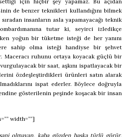
settiği için hiçbir şey yapamaz. Bu açıdan
sinin de benzer teknikleri kullandığını bilmek
eri, sıradan insanların asla yapamayacağı teknik
mbardımanına tutar ki, seyirci izledikçe
rken yoğun bir tüketme isteği de her yanını
lere sahip olma isteği handiyse bir şehvet
r. Maceracı ruhunu ortaya koyacak güçlü bir
vurgulayacak bir saat, aşkını ispatlayacak bir
erini özdeşleştirdikleri ürünleri satın alarak
olmadıklarını ispat ederler. Böylece doğruyla
endine gösterilenin peşinde koşacak bir insan
s=”” width=””]
insani olmayan, kaba gözden başka türlü görür,