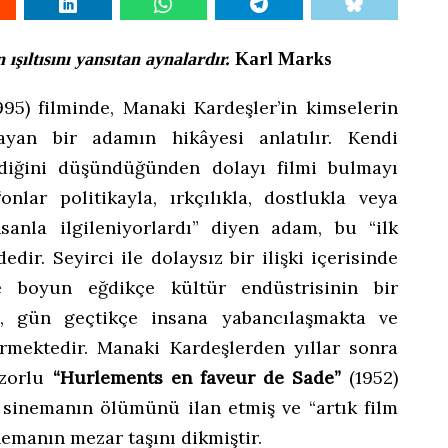
ışıltısını yansıtan aynalardır.
Karl Marks
95) filminde, Manaki Kardeşler’in kimselerin
ayan bir adamın hikâyesi anlatılır. Kendi
rdiğini düşündüğünden dolayı filmi bulmayı
onlar politikayla, ırkçılıkla, dostlukla veya
sanla ilgileniyorlardı” diyen adam, bu “ilk
dir. Seyirci ile dolaysız bir ilişki içerisinde
e boyun eğdikçe kültür endüstrisinin bir
, gün geçtikçe insana yabancılaşmakta ve
irmektedir. Manaki Kardeşlerden yıllar sonra
 zorlu
“Hurlements en faveur de Sade”
(1952)
n sinemanın ölümünü ilan etmiş ve “artık film
emanın mezar taşını dikmiştir.