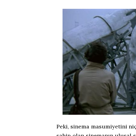
Peki, sinema masumiyetini niçi
sahip olan sinemanın ulusal s