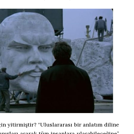
n yitirmiştir? “Uluslararası bir anlatım diline
ınırları aşarak tüm insanlara ulaşabileceğine”