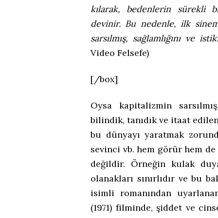
kılarak, bedenlerin sürekli b
devinir. Bu nedenle, ilk sinem
sarsılmış, sağlamlığını ve isti
Video Felsefe)
[/box]
Oysa kapitalizmin sarsılmış,
bilindik, tanıdık ve itaat edil
bu dünyayı yaratmak zorunda
sevinci vb. hem görür hem de g
değildir. Örneğin kulak duy
olanakları sınırlıdır ve bu b
isimli romanından uyarlana
(1971) filminde, şiddet ve cin