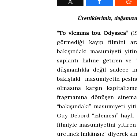
Ürettiklerimiz, doğamızın 
“To vlemma tou Odyssea”
(19
görmediği kayıp filmini ar
bakışındaki masumiyeti yiti
saplantı haline getiren ve “
düşmanlıkla değil sadece in
bakıştaki” masumiyetin peşinde
olmasına karşın kapitalizm
fragmanına dönüşen sinema
“bakışındaki” masumiyeti yit
Guy Debord “izlemesi” hayli
filmiyle masumiyetini yitire
üretmek imkânsız” diyerek sin