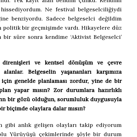
ildi. Tek kayıt alan bendim çünkü. Kendimi
 hissediyordum. Ne festival belgeselciliğiydi
ğine benziyordu. Sadece belgeselci değildim
 politik bir geçmişimde vardı. Hikayelere düz
ir süre sonra kendime ‘Aktivist Belgeselci’
çi direnişleri ve kentsel dönüşüm ve çevre
n alanlar. Belgeselin yaşananları karşımıza
ı için genelde planlaması zordur, yine de bir
plan yapar mısın? Zor durumlara hazırlıklı
rın bir gözü olduğun, sorumluluk duygusuyla
bir biçimde olaylara dalar mısın?
 gibi anlık gelişen olayları takip ediyorum
lu Yürüyüşü çekimlerinde şöyle bir durum