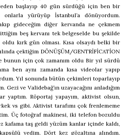
geden başlayıp 40 gün sürdüğü için ben bir
 onlarla yürüyüp İstanbul’a dönüyordum.
kıp gideceğim diğer kervanda ne çekmem
ttiğim beş kervanı tek belgeselde bu şekilde
oldu kırk gün olması. Kısa olsaydı belki bir
012 yılında çektiğim DÖNÜŞÜM/GENTRİFİCATİON
e bunun için çok zamanım oldu Bir yıl sürdü
ama ben aynı zamanda kısa videolar yapıp
rdum. Yıl sonunda bütün çekimleri toparlayıp
um. Gezi ve Validebağ’ın uzayacağını anladığım
r yaptım. Röportaj yapayım, aktivist olsun,
rkek vs gibi. Aktivist tarafımı çok frenlememe
im. Üç fotoğraf makinesi, iki telefon bozuldu
z kafama taş geldi yüzüm kanlar içinde kaldı,
kapsülü yedim. Dört kez gözaltına alındım.