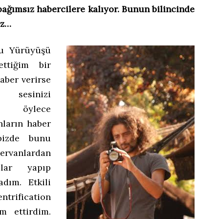
ağımsız habercilere kalıyor. Bunun bilincinde
ız…
lu Yürüyüşü
ettiğim bir
aber verirse
sesinizi
sa öylece
nların haber
bizde bunu
ervanlardan
olar yapıp
adım. Etkili
trification
m ettirdim.