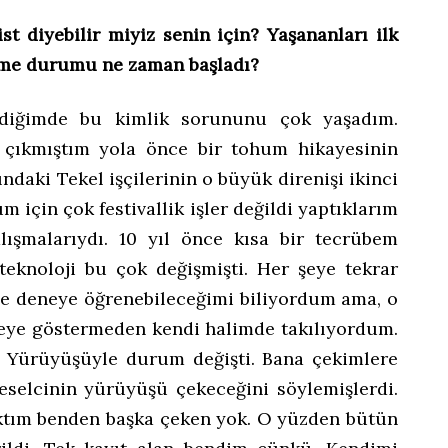
t diyebilir miyiz senin için? Yaşananları ilk
kme durumu ne zaman başladı?
rdiğimde bu kimlik sorununu çok yaşadım.
 çıkmıştım yola önce bir tohum hikayesinin
ndaki Tekel işçilerinin o büyük direnişi ikinci
için çok festivallik işler değildi yaptıklarım
ışmalarıydı. 10 yıl önce kısa bir tecrübem
teknoloji bu çok değişmişti. Her şeye tekrar
e deneye öğrenebileceğimi biliyordum ama, o
eye göstermeden kendi halimde takılıyordum.
u Yürüyüşüyle durum değişti. Bana çekimlere
selcinin yürüyüşü çekeceğini söylemişlerdi.
ktım benden başka çeken yok. O yüzden bütün