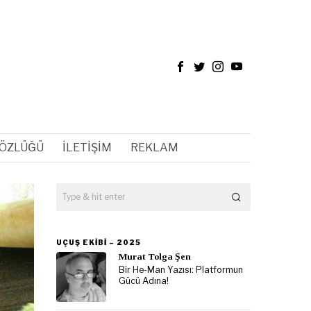
SÖZLÜĞÜ
İLETIŞIM
REKLAM
UÇUŞ EKIBI – 2025
Murat Tolga Şen
Bir He-Man Yazısı: Platformun
Gücü Adına!