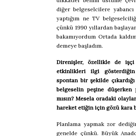
dikkatler benim üstüme çevr
diğer belgeselcilere yabancı
yaptığım ne TV belgeselcili
çünkü 1990 yıllardan başlayan
bakamıyordum Ortada kaldım b
demeye başladım.
Direnişler, özellikle de iş
etkinlikleri ilgi gösterdiği
spontan bir şekilde çıkardığ
belgeselin peşine düşerken 
mısın? Mesela oradaki olayla
hareket etiğin için gözü kara 
Planlama yapmak zor dediğin
genelde çünkü. Büyük Anado