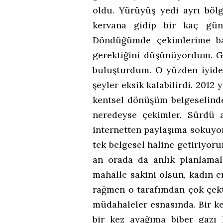
oldu. Yürüyüş yedi ayrı böl
kervana gidip bir kaç gün
Döndüğümde çekimlerime ba
gerektiğini düşünüyordum. Gi
buluşturdum. O yüzden iyide 
şeyler eksik kalabilirdi. 2
kentsel dönüşüm belgeselind
neredeyse çekimler. Sürdü 
internetten paylaşıma sokuyo
tek belgesel haline getiriyor
an orada da anlık planlamala
mahalle sakini olsun, kadın e
rağmen o tarafımdan çok çekt
müdahaleler esnasında. Bir ke
bir kez ayağıma biber gazı 