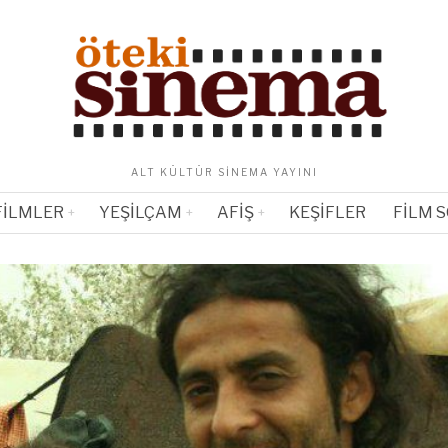
ALT KÜLTÜR SINEMA YAYINI
FILMLER
YEŞILÇAM
AFIŞ
KEŞIFLER
FILM 