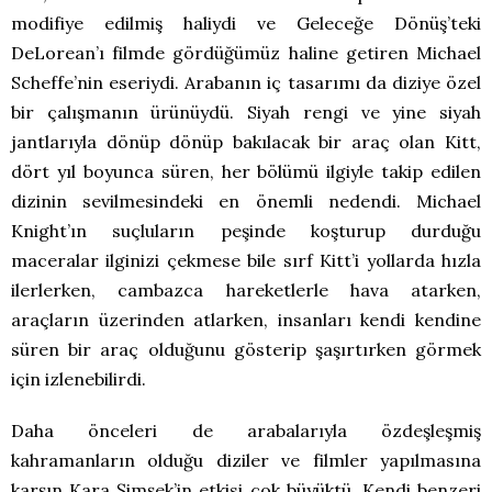
modifiye edilmiş haliydi ve Geleceğe Dönüş’teki
DeLorean’ı filmde gördüğümüz haline getiren Michael
Scheffe’nin eseriydi. Arabanın iç tasarımı da diziye özel
bir çalışmanın ürünüydü. Siyah rengi ve yine siyah
jantlarıyla dönüp dönüp bakılacak bir araç olan Kitt,
dört yıl boyunca süren, her bölümü ilgiyle takip edilen
dizinin sevilmesindeki en önemli nedendi. Michael
Knight’ın suçluların peşinde koşturup durduğu
maceralar ilginizi çekmese bile sırf Kitt’i yollarda hızla
ilerlerken, cambazca hareketlerle hava atarken,
araçların üzerinden atlarken, insanları kendi kendine
süren bir araç olduğunu gösterip şaşırtırken görmek
için izlenebilirdi.
Daha önceleri de arabalarıyla özdeşleşmiş
kahramanların olduğu diziler ve filmler yapılmasına
karşın Kara Şimşek’in etkisi çok büyüktü. Kendi benzeri