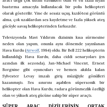
aracı değil çok üstün özellikleri olan ve en fazla isyan
bastırma amacıyla kullanılacak bir polis helikopteri
olarak gösterilir. Yine de sessiz uçuş, kızılötesi görüntü
alma, çok uzaklardan ses kaydetme ve fazla yüksek ateş
gücüyle savaş helikopterinden farksızdır.
Televizyonda Mavi Yıldırım dizisinin kısa sürmesine
neden olan yapım, onunla aynı dönemde yayınlanan
Hava Kurdu (
Airwolf
, 1984) oldu. Bir Bell 222 helikopterin
kullanıldığı Hava Kurdu, daha ciddi senaryoları (en
azından ilk sezonda), Jan-Michael Vincent, Ernest
Borgnine gibi oyuncuları ve hemen akılda kalan
Sylvester Levay imzalı giriş müziğiyle gönülleri
kazanmıştı. Ses sınırını aşabilen süpersonik bir
helikopter olan Hava Kurdu, radara görünmezlik özelliği
olan ve yüksek ateş gücüne sahip bir süper araçtı.
SÜPER ARAÇ DİZİLERİNİN ORTAK