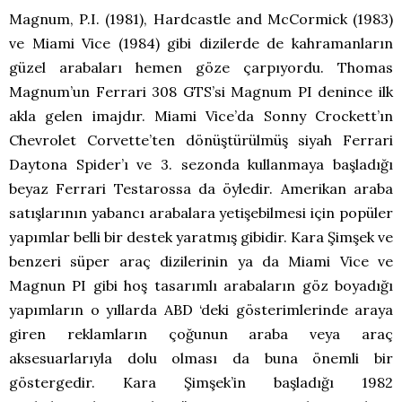
Magnum, P.I. (1981), Hardcastle and McCormick (1983)
ve Miami Vice (1984) gibi dizilerde de kahramanların
güzel arabaları hemen göze çarpıyordu. Thomas
Magnum’un Ferrari 308 GTS’si Magnum PI denince ilk
akla gelen imajdır. Miami Vice’da Sonny Crockett’ın
Chevrolet Corvette’ten dönüştürülmüş siyah Ferrari
Daytona Spider’ı ve 3. sezonda kullanmaya başladığı
beyaz Ferrari Testarossa da öyledir. Amerikan araba
satışlarının yabancı arabalara yetişebilmesi için popüler
yapımlar belli bir destek yaratmış gibidir. Kara Şimşek ve
benzeri süper araç dizilerinin ya da Miami Vice ve
Magnun PI gibi hoş tasarımlı arabaların göz boyadığı
yapımların o yıllarda ABD ‘deki gösterimlerinde araya
giren reklamların çoğunun araba veya araç
aksesuarlarıyla dolu olması da buna önemli bir
göstergedir. Kara Şimşek’in başladığı 1982