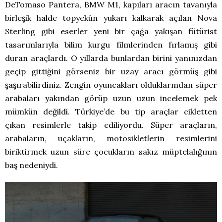
DeTomaso Pantera, BMW M1, kapıları aracın tavanıyla
birleşik halde topyekûn yukarı kalkarak açılan Nova
Sterling gibi eserler yeni bir çağa yakışan fütürist
tasarımlarıyla bilim kurgu filmlerinden fırlamış gibi
duran araçlardı. O yıllarda bunlardan birini yanınızdan
geçip gittiğini görseniz bir uzay aracı görmüş gibi
şaşırabilirdiniz. Zengin oyuncakları olduklarından süper
arabaları yakından görüp uzun uzun incelemek pek
mümkün değildi. Türkiye’de bu tip araçlar cikletten
çıkan resimlerle takip ediliyordu. Süper araçların,
arabaların, uçakların, motosikletlerin resimlerini
biriktirmek uzun süre çocukların sakız müptelalığının
baş nedeniydi.