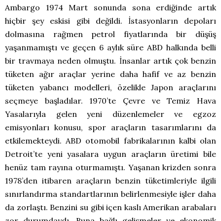
Ambargo 1974 Mart sonunda sona erdiğinde artık
hiçbir şey eskisi gibi değildi. İstasyonların depoları
dolmasına rağmen petrol fiyatlarında bir düşüş
yaşanmamıştı ve geçen 6 aylık süre ABD halkında belli
bir travmaya neden olmuştu. İnsanlar artık çok benzin
tüketen ağır araçlar yerine daha hafif ve az benzin
tüketen yabancı modelleri, özelikle Japon araçlarını
seçmeye başladılar. 1970’te Çevre ve Temiz Hava
Yasalarıyla gelen yeni düzenlemeler ve egzoz
emisyonları konusu, spor araçların tasarımlarını da
etkilemekteydi. ABD otomobil fabrikalarının kalbi olan
Detroit’te yeni yasalara uygun araçların üretimi bile
henüz tam rayına oturmamıştı. Yaşanan krizden sonra
1978’den itibaren araçların benzin tüketimleriyle ilgili
sınırlandırma standartlarının belirlenmesiyle işler daha
da zorlaştı. Benzini su gibi içen kaslı Amerikan arabaları
zor durumdaydı. Buna bağlı gelişmeler ve ekonomik