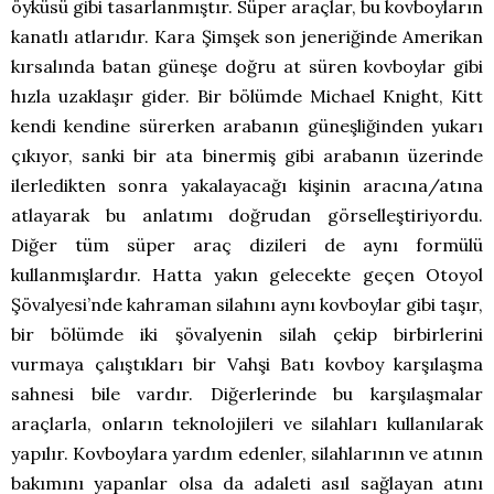
öyküsü gibi tasarlanmıştır. Süper araçlar, bu kovboyların
kanatlı atlarıdır. Kara Şimşek son jeneriğinde Amerikan
kırsalında batan güneşe doğru at süren kovboylar gibi
hızla uzaklaşır gider. Bir bölümde Michael Knight, Kitt
kendi kendine sürerken arabanın güneşliğinden yukarı
çıkıyor, sanki bir ata binermiş gibi arabanın üzerinde
ilerledikten sonra yakalayacağı kişinin aracına/atına
atlayarak bu anlatımı doğrudan görselleştiriyordu.
Diğer tüm süper araç dizileri de aynı formülü
kullanmışlardır. Hatta yakın gelecekte geçen Otoyol
Şövalyesi’nde kahraman silahını aynı kovboylar gibi taşır,
bir bölümde iki şövalyenin silah çekip birbirlerini
vurmaya çalıştıkları bir Vahşi Batı kovboy karşılaşma
sahnesi bile vardır. Diğerlerinde bu karşılaşmalar
araçlarla, onların teknolojileri ve silahları kullanılarak
yapılır. Kovboylara yardım edenler, silahlarının ve atının
bakımını yapanlar olsa da adaleti asıl sağlayan atını