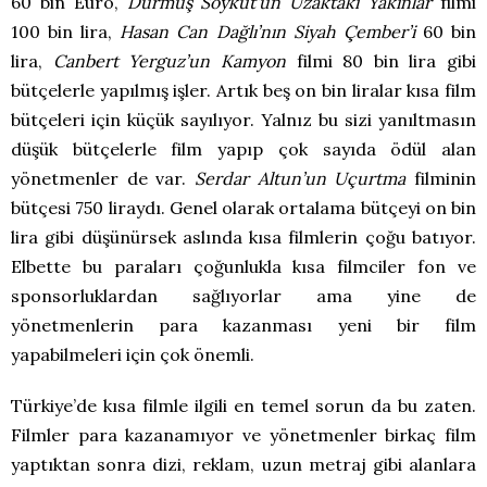
60 bin Euro,
Durmuş Soykut’un
Uzaktaki Yakınlar
filmi
100 bin lira,
Hasan Can Dağlı’nın Siyah Çember’i
60 bin
lira,
Canbert Yerguz’un Kamyon
filmi 80 bin lira gibi
bütçelerle yapılmış işler. Artık beş on bin liralar kısa film
bütçeleri için küçük sayılıyor. Yalnız bu sizi yanıltmasın
düşük bütçelerle film yapıp çok sayıda ödül alan
yönetmenler de var.
Serdar Altun’un Uçurtma
filminin
bütçesi 750 liraydı. Genel olarak ortalama bütçeyi on bin
lira gibi düşünürsek aslında kısa filmlerin çoğu batıyor.
Elbette bu paraları çoğunlukla kısa filmciler fon ve
sponsorluklardan sağlıyorlar ama yine de
yönetmenlerin para kazanması yeni bir film
yapabilmeleri için çok önemli.
Türkiye’de kısa filmle ilgili en temel sorun da bu zaten.
Filmler para kazanamıyor ve yönetmenler birkaç film
yaptıktan sonra dizi, reklam, uzun metraj gibi alanlara