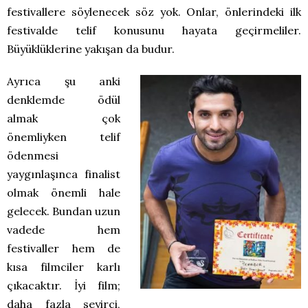
festivallere söylenecek söz yok. Onlar, önlerindeki ilk
festivalde telif konusunu hayata geçirmeliler.
Büyüklüklerine yakışan da budur.
Ayrıca şu anki
denklemde ödül
almak çok
önemliyken telif
ödenmesi
yaygınlaşınca finalist
olmak önemli hale
gelecek. Bundan uzun
vadede hem
festivaller hem de
kısa filmciler karlı
çıkacaktır. İyi film;
daha fazla seyirci,