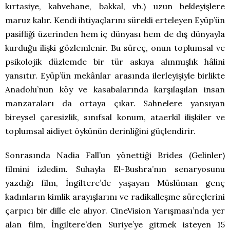
kırtasiye, kahvehane, bakkal, vb.) uzun bekleyişlere
maruz kalır. Kendi ihtiyaçlarını sürekli erteleyen Eyüp’ün
pasifliği üzerinden hem iç dünyası hem de dış dünyayla
kurduğu ilişki gözlemlenir. Bu süreç, onun toplumsal ve
psikolojik düzlemde bir tür askıya alınmışlık hâlini
yansıtır. Eyüp’ün mekânlar arasında ilerleyişiyle birlikte
Anadolu’nun köy ve kasabalarında karşılaşılan insan
manzaraları da ortaya çıkar. Sahnelere yansıyan
bireysel çaresizlik, sınıfsal konum, ataerkil ilişkiler ve
toplumsal aidiyet öykünün derinliğini güçlendirir.
Sonrasında Nadia Fall’un yönettiği Brides (Gelinler)
filmini izledim. Suhayla El-Bushra’nın senaryosunu
yazdığı film, İngiltere’de yaşayan Müslüman genç
kadınların kimlik arayışlarını ve radikalleşme süreçlerini
çarpıcı bir dille ele alıyor. CineVision Yarışması’nda yer
alan film, İngiltere’den Suriye’ye gitmek isteyen 15