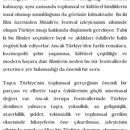
kalmayıp, aynı zamanda toplumsal ve kültürel kimliklerin
nasıl okunup sunulduğunu da görünür kılmaktadır. Bu iki
film üzerinden Münih’te festival izleyicisinin zihninde
oluşan Türkiye imajı hakkında düşünmek gerekiyor. Tabii
ki bu filmler seçimlere layık ve aldıkları ödüllerle haklı
övgüyü hak ediyorlar. Ancak Türkiye’den farklı temalara,
kozmopolit şehir yaşamına, kültürel çeşitliliğe ve
modern hayata dair filmlerin neden bu tür festivallerde
yeterince yer bulamadığı da önemli bir soru.
Taşra Türkiye’nin toplumsal gerçeğinin önemli bir
parçası ve elbette taşra öykülerinin güçlü sinemasal
değeri var. Ancak Avrupa festivallerinde Türkiye
denilince yalnızca taşra, yoksulluk, az gelişmişlik,
ataerkillik, şiddet, tekinsizlik ve toplumsal gerilim
ekseninde hikayelerin öne çıkarılması, izleyicinin
zihninde sınırlı ve klişe bir Türkiye algısının oluşmasına