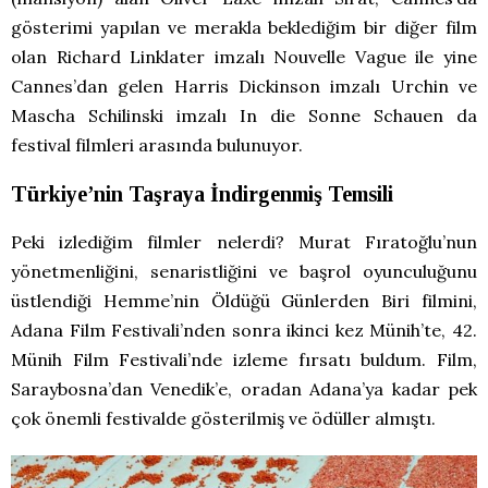
gösterimi yapılan ve merakla beklediğim bir diğer film
olan Richard Linklater imzalı Nouvelle Vague ile yine
Cannes’dan gelen Harris Dickinson imzalı Urchin ve
Mascha Schilinski imzalı In die Sonne Schauen da
festival filmleri arasında bulunuyor.
Türkiye’nin Taşraya İndirgenmiş Temsili
Peki izlediğim filmler nelerdi? Murat Fıratoğlu’nun
yönetmenliğini, senaristliğini ve başrol oyunculuğunu
üstlendiği Hemme’nin Öldüğü Günlerden Biri filmini,
Adana Film Festivali’nden sonra ikinci kez Münih’te, 42.
Münih Film Festivali’nde izleme fırsatı buldum. Film,
Saraybosna’dan Venedik’e, oradan Adana’ya kadar pek
çok önemli festivalde gösterilmiş ve ödüller almıştı.