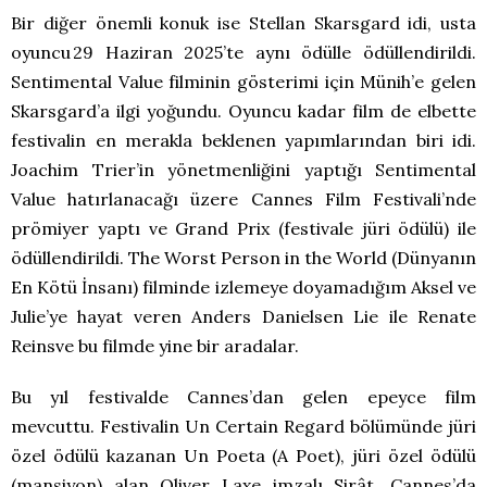
Bir diğer önemli konuk ise Stellan Skarsgard idi, usta
oyuncu 29 Haziran 2025’te aynı ödülle ödüllendirildi.
Sentimental Value filminin gösterimi için Münih’e gelen
Skarsgard’a ilgi yoğundu. Oyuncu kadar film de elbette
festivalin en merakla beklenen yapımlarından biri idi.
Joachim Trier’in yönetmenliğini yaptığı Sentimental
Value hatırlanacağı üzere Cannes Film Festivali’nde
prömiyer yaptı ve Grand Prix (festivale jüri ödülü) ile
ödüllendirildi. The Worst Person in the World (Dünyanın
En Kötü İnsanı) filminde izlemeye doyamadığım Aksel ve
Julie’ye hayat veren Anders Danielsen Lie ile Renate
Reinsve bu filmde yine bir aradalar.
Bu yıl festivalde Cannes’dan gelen epeyce film
mevcuttu. Festivalin Un Certain Regard bölümünde jüri
özel ödülü kazanan Un Poeta (A Poet), jüri özel ödülü
(mansiyon) alan Oliver Laxe imzalı Sirât, Cannes’da