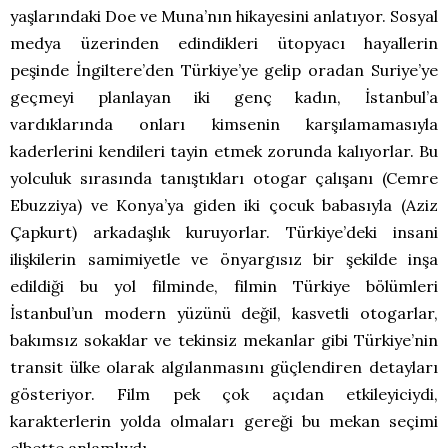
yaşlarındaki Doe ve Muna’nın hikayesini anlatıyor. Sosyal
medya üzerinden edindikleri ütopyacı hayallerin
peşinde İngiltere’den Türkiye’ye gelip oradan Suriye’ye
geçmeyi planlayan iki genç kadın, İstanbul’a
vardıklarında onları kimsenin karşılamamasıyla
kaderlerini kendileri tayin etmek zorunda kalıyorlar. Bu
yolculuk sırasında tanıştıkları otogar çalışanı (Cemre
Ebuzziya) ve Konya’ya giden iki çocuk babasıyla (Aziz
Çapkurt) arkadaşlık kuruyorlar. Türkiye’deki insani
ilişkilerin samimiyetle ve önyargısız bir şekilde inşa
edildiği bu yol filminde, filmin Türkiye bölümleri
İstanbul’un modern yüzünü değil, kasvetli otogarlar,
bakımsız sokaklar ve tekinsiz mekanlar gibi Türkiye’nin
transit ülke olarak algılanmasını güçlendiren detayları
gösteriyor. Film pek çok açıdan etkileyiciydi,
karakterlerin yolda olmaları gereği bu mekan seçimi
elbette anlamlıydı.