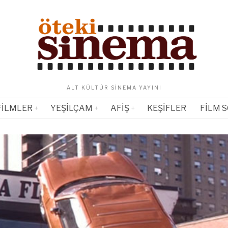
ALT KÜLTÜR SINEMA YAYINI
FILMLER
YEŞILÇAM
AFIŞ
KEŞIFLER
FILM 