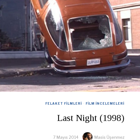
FELAKET FILMLERI
·
FILM İNCELEMELERI
Last Night (1998)
7 Mayıs 2014
Masis Üşenmez