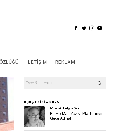
SÖZLÜĞÜ
İLETIŞIM
REKLAM
UÇUŞ EKIBI – 2025
Murat Tolga Şen
Bir He-Man Yazısı: Platformun
Gücü Adına!