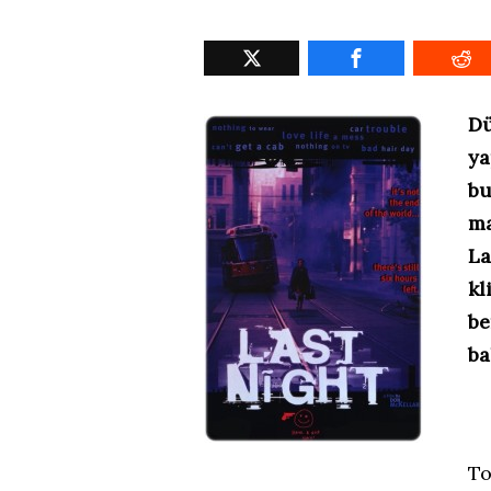
D
ya
bu
ma
L
k
be
ba
To