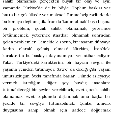
sahibi olamamak gerçekten büyük bir olay ve aynı
zamanda Türkiye’de de bu böyle. Toplum baskısı var
hatta bir çok ülkede var malesef. Emma belgeselinde de
bu konuya değinmiştik. İran’da ‘kadın olmak’ başlı başına
bir problem; çocuk sahibi olamamak, yeterince
örtünmemek, yeterince itaatkar olmamak sonradan
gelen problemler. Temelde ki sorun, bir insanın dünyaya
‘kadın olarak’ gelmiş olması! Nitekim, İran’daki
karakterim bu baskıya dayanamıyor ve intihar ediyor.
Fakat Türkiye’deki karakterim, bir hayvan sevgisi ile
yaşama yeniden tutunuyor. Satre’ da dediği gibi ‘yaşam
umutsuzluğun öteki tarafında başlar.’ Filmde izleyiciye
vermek istediğim diğer şey buydu; insanlara
tutunabileceği bir şeyler verebilmek, evet çocuk sahibi
olamamak, evet toplumda dışlanmak ama başka bir
şekilde bir sevgiye tutunabilmek. Çünkü, annelik
duygusuna sahip olmak için sadece doğurmak