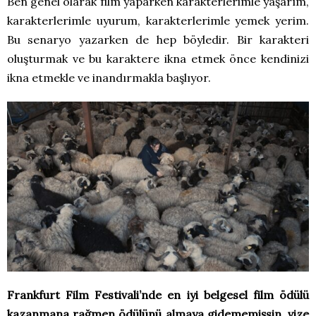
Ben genel olarak film yaparken karakterlerimle yaşarım,
karakterlerimle uyurum, karakterlerimle yemek yerim.
Bu senaryo yazarken de hep böyledir. Bir karakteri
oluşturmak ve bu karaktere ikna etmek önce kendinizi
ikna etmekle ve inandırmakla başlıyor.
Frankfurt Film Festivali’nde en iyi belgesel film ödülü
kazanmana rağmen ödülünü almaya gidememişsin, vize