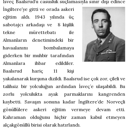
İsveç Baalsrud’u casusluk suçlamasıyla sınır dışı edince
İngiltere’ye gitti ve orada askeri
eğitim aldı. 1943 yılında üç
sabotajcı arkadaşı ve 8 kişilik
tekne mürettebatı ile
Almanların denetimindeki bir
havaalanını bombalamaya
giderken bir muhbir tarafından
Almanlara ihbar edildiler.
Baalsrud hariç 11 kişi
yakalanarak kurşuna dizildi. Baalsrud ise çok zor, çileli ve
talihsiz bir yolculuğun ardından İsveç’e ulaşabildi. Bu
zorlu yolculukta ayak parmaklarını kangrenden
kaybetti. Savaşın sonuna kadar İngiltere’de Norveçli
gönüllülere askeri eğitim vermeye devam etti.
Kahraman olduğunu hiçbir zaman kabul etmeyen
alçakgönüllü birisi olarak hatırlandı.