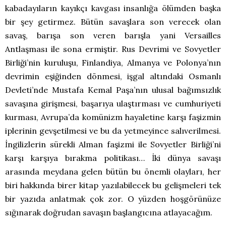
kabadayıların kayıkçı kavgası insanlığa ölümden başka
bir şey getirmez. Bütün savaşlara son verecek olan
savaş, barışa son veren barışla yani Versailles
Antlaşması ile sona ermiştir. Rus Devrimi ve Sovyetler
Birliği’nin kuruluşu, Finlandiya, Almanya ve Polonya’nın
devrimin eşiğinden dönmesi, işgal altındaki Osmanlı
Devleti’nde Mustafa Kemal Paşa’nın ulusal bağımsızlık
savaşına girişmesi, başarıya ulaştırması ve cumhuriyeti
kurması, Avrupa’da komünizm hayaletine karşı faşizmin
iplerinin gevşetilmesi ve bu da yetmeyince salıverilmesi.
İngilizlerin sürekli Alman faşizmi ile Sovyetler Birliği’ni
karşı karşıya bırakma politikası… İki dünya savaşı
arasında meydana gelen bütün bu önemli olayları, her
biri hakkında birer kitap yazılabilecek bu gelişmeleri tek
bir yazıda anlatmak çok zor. O yüzden hoşgörünüze
sığınarak doğrudan savaşın başlangıcına atlayacağım.