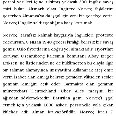
petrol varilleri içine tıkılmış yaklaşık 300 İngiliz savaş
esiri bulur. Altmark olayı İngitere-Norveç ilişkilerini
gererken Almanya’ya da işgal için yeni bir gerekçe verir:
Norveç’i İngiliz saldırganlığına karşı korumak.
Norveç, tarafsız kalmak kaygısıyla İngilizleri protesto
ededursun, 8 Nisan 1940 gecesi kimliği belirsiz bir savaş
gemisi Oslo fiyortlarına doğru yol almaktadır. Fiyortları
koruyan Oscarsborg kalesinin komutanı Albay Birger
Eriksen, ne üstlerinden ne de hükümetten bu olayla ilgili
bir talimat alamayınca inisiyatifini kullanarak ateş emri
verir. İsabet alan kimliği belirsiz gemiden yükselen sesler
geminin kimliğini açık eder: Batmakta olan geminin
mürettebatı Deutschland Über Alles marşını bir
ağızdan söylemektedir. Batırılan gemi Norveç’i işgal
etmek için yaklaşık 1.600 askeri personelle yola çıkan
Blücher adlı Alman kruvazörüdür. Norveç kralı 7.