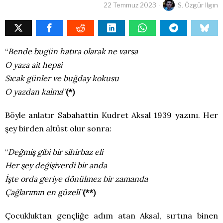
22 Temmuz 2023
S. Özgür Ilgın
“
Bende bugün hatıra olarak ne varsa
O yaza ait hepsi
Sıcak günler ve buğday kokusu
O yazdan kalma
”
(*)
Böyle anlatır Sabahattin Kudret Aksal 1939 yazını. Her
şey birden altüst olur sonra:
“
Değmiş gibi bir sihirbaz eli
Her şey değişiverdi bir anda
İşte orda geriye dönülmez bir zamanda
Çağlarımın en güzeli
”
(**)
Çocukluktan gençliğe adım atan Aksal, sırtına binen