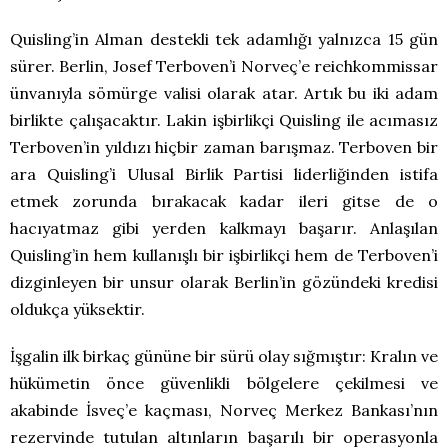
Quisling’in Alman destekli tek adamlığı yalnızca 15 gün
sürer. Berlin, Josef Terboven’i Norveç’e reichkommissar
ünvanıyla sömürge valisi olarak atar. Artık bu iki adam
birlikte çalışacaktır. Lakin işbirlikçi Quisling ile acımasız
Terboven’in yıldızı hiçbir zaman barışmaz. Terboven bir
ara Quisling’i Ulusal Birlik Partisi liderliğinden istifa
etmek zorunda bırakacak kadar ileri gitse de o
hacıyatmaz gibi yerden kalkmayı başarır. Anlaşılan
Quisling’in hem kullanışlı bir işbirlikçi hem de Terboven’i
dizginleyen bir unsur olarak Berlin’in gözündeki kredisi
oldukça yüksektir.
İşgalin ilk birkaç gününe bir sürü olay sığmıştır: Kralın ve
hükümetin önce güvenlikli bölgelere çekilmesi ve
akabinde İsveç’e kaçması, Norveç Merkez Bankası’nın
rezervinde tutulan altınların başarılı bir operasyonla