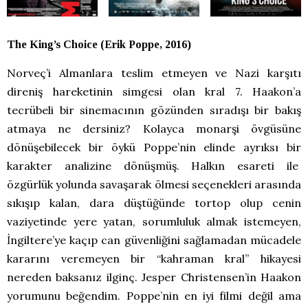
The King’s Choice (Erik Poppe, 2016)
Norveç’i Almanlara teslim etmeyen ve Nazi karşıtı
direniş hareketinin simgesi olan kral 7. Haakon’a
tecrübeli bir sinemacının gözünden sıradışı bir bakış
atmaya ne dersiniz? Kolayca monarşi övgüsüne
dönüşebilecek bir öykü Poppe’nin elinde ayrıksı bir
karakter analizine dönüşmüş. Halkın esareti ile
özgürlük yolunda savaşarak ölmesi seçenekleri arasında
sıkışıp kalan, dara düştüğünde tortop olup cenin
vaziyetinde yere yatan, sorumluluk almak istemeyen,
İngiltere’ye kaçıp can güvenliğini sağlamadan mücadele
kararını veremeyen bir “kahraman kral” hikayesi
nereden baksanız ilginç. Jesper Christensen’in Haakon
yorumunu beğendim. Poppe’nin en iyi filmi değil ama