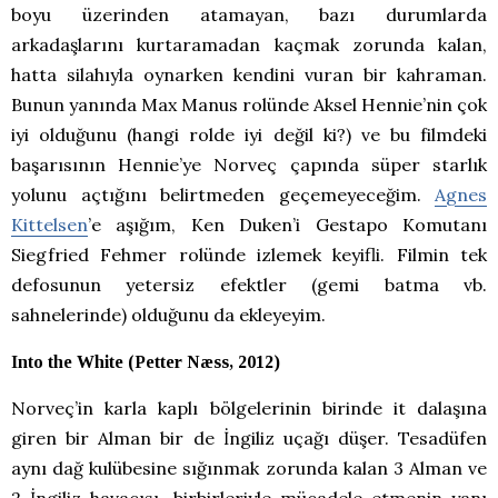
boyu üzerinden atamayan, bazı durumlarda
arkadaşlarını kurtaramadan kaçmak zorunda kalan,
hatta silahıyla oynarken kendini vuran bir kahraman.
Bunun yanında Max Manus rolünde Aksel Hennie’nin çok
iyi olduğunu (hangi rolde iyi değil ki?) ve bu filmdeki
başarısının Hennie’ye Norveç çapında süper starlık
yolunu açtığını belirtmeden geçemeyeceğim.
Agnes
Kittelsen
’e aşığım, Ken Duken’i Gestapo Komutanı
Siegfried Fehmer rolünde izlemek keyifli. Filmin tek
defosunun yetersiz efektler (gemi batma vb.
sahnelerinde) olduğunu da ekleyeyim.
Into the White (Petter Næss, 2012)
Norveç’in karla kaplı bölgelerinin birinde it dalaşına
giren bir Alman bir de İngiliz uçağı düşer. Tesadüfen
aynı dağ kulübesine sığınmak zorunda kalan 3 Alman ve