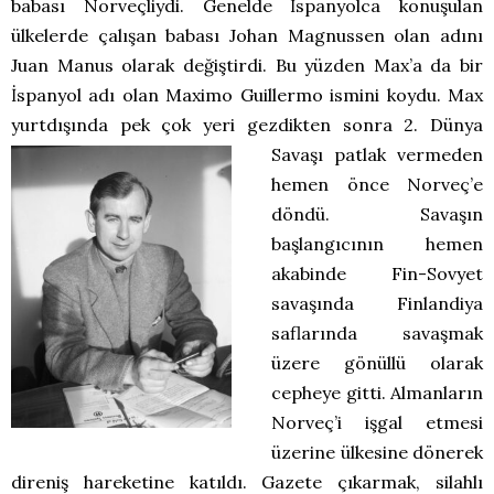
babası Norveçliydi. Genelde İspanyolca konuşulan
ülkelerde çalışan babası Johan Magnussen olan adını
Juan Manus olarak değiştirdi. Bu yüzden Max’a da bir
İspanyol adı olan Maximo Guillermo ismini koydu. Max
yurtdışında pek çok yeri gezdikten sonra 2. Dünya
Savaşı
patlak vermeden
hemen önce Norveç’e
döndü. Savaşın
başlangıcının hemen
akabinde Fin-Sovyet
savaşında Finlandiya
saflarında savaşmak
üzere gönüllü olarak
cepheye gitti. Almanların
Norveç’i işgal etmesi
üzerine ülkesine dönerek
direniş hareketine katıldı. Gazete çıkarmak, silahlı