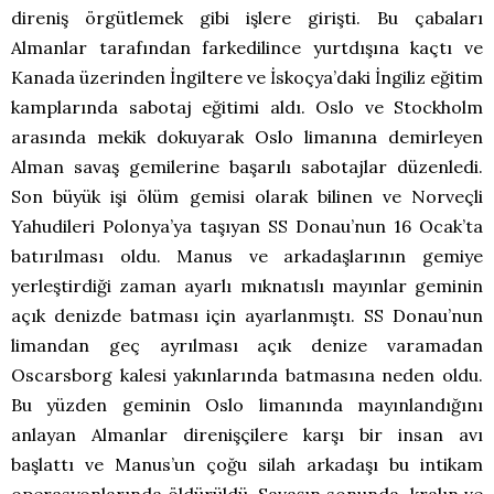
direniş örgütlemek gibi işlere girişti. Bu çabaları
Almanlar tarafından farkedilince yurtdışına kaçtı ve
Kanada üzerinden İngiltere ve İskoçya’daki İngiliz eğitim
kamplarında sabotaj eğitimi aldı. Oslo ve Stockholm
arasında mekik dokuyarak Oslo limanına demirleyen
Alman savaş gemilerine başarılı sabotajlar düzenledi.
Son büyük işi ölüm gemisi olarak bilinen ve Norveçli
Yahudileri Polonya’ya taşıyan SS Donau’nun 16 Ocak’ta
batırılması oldu. Manus ve arkadaşlarının gemiye
yerleştirdiği zaman ayarlı mıknatıslı mayınlar geminin
açık denizde batması için ayarlanmıştı. SS Donau’nun
limandan geç ayrılması açık denize varamadan
Oscarsborg kalesi yakınlarında batmasına neden oldu.
Bu yüzden geminin Oslo limanında mayınlandığını
anlayan Almanlar direnişçilere karşı bir insan avı
başlattı ve Manus’un çoğu silah arkadaşı bu intikam
operasyonlarında öldürüldü. Savaşın sonunda kralın ve