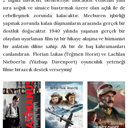
2 İngiliz havacısı, birbirleriyle mücadele etmenin yanı
sıra soğuk ve sinsice bastırmak üzere olan açlık ile de
cebelleşmek zorunda kalacaktır. Mecburen işbirliği
yapmak zorunda kalan düşmanların arasında gerçek bir
dostluk doğacaktır. 1940 yılında yaşanan gerçek bir
olaydan uyarlanan film iyi bir hikaye akışına ve hümanist
bir anlatım diline sahip. Ah bir de baş kahramanları
canlandıran Florian Lukas (Teğmen Horst) ve Lachlan
Nieboer’in (Yüzbaşı Davenport) oyunculuk yeteneği
filme birazcık destek verseymiş!