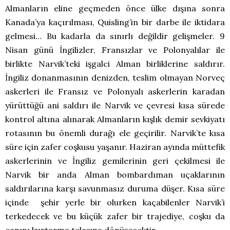
Almanların eline geçmeden önce ülke dışına sonra
Kanada’ya kaçırılması, Quisling’in bir darbe ile iktidara
gelmesi… Bu kadarla da sınırlı değildir gelişmeler. 9
Nisan günü İngilizler, Fransızlar ve Polonyalılar ile
birlikte Narvik’teki işgalci Alman birliklerine saldırır.
İngiliz donanmasının denizden, teslim olmayan Norveç
askerleri ile Fransız ve Polonyalı askerlerin karadan
yürüttüğü ani saldırı ile Narvik ve çevresi kısa sürede
kontrol altına alınarak Almanların kışlık demir sevkiyatı
rotasının bu önemli durağı ele geçirilir. Narvik’te kısa
süre için zafer coşkusu yaşanır. Haziran ayında müttefik
askerlerinin ve İngiliz gemilerinin geri çekilmesi ile
Narvik bir anda Alman bombardıman uçaklarının
saldırılarına karşı savunmasız duruma düşer. Kısa süre
içinde şehir yerle bir olurken kaçabilenler Narvik’i
terkedecek ve bu küçük zafer bir trajediye, coşku da
canını kurtarma telaşına dönüşecektir.