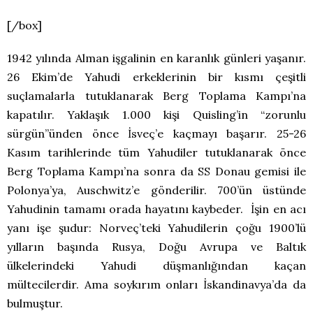
[/box]
1942 yılında Alman işgalinin en karanlık günleri yaşanır.
26 Ekim’de Yahudi erkeklerinin bir kısmı çeşitli
suçlamalarla tutuklanarak Berg Toplama Kampı’na
kapatılır. Yaklaşık 1.000 kişi Quisling’in “zorunlu
sürgün”ünden önce İsveç’e kaçmayı başarır. 25-26
Kasım tarihlerinde tüm Yahudiler tutuklanarak önce
Berg Toplama Kampı’na sonra da SS Donau gemisi ile
Polonya’ya, Auschwitz’e gönderilir. 700’ün üstünde
Yahudinin tamamı orada hayatını kaybeder. İşin en acı
yanı işe şudur: Norveç’teki Yahudilerin çoğu 1900’lü
yılların başında Rusya, Doğu Avrupa ve Baltık
ülkelerindeki Yahudi düşmanlığından kaçan
mültecilerdir. Ama soykırım onları İskandinavya’da da
bulmuştur.