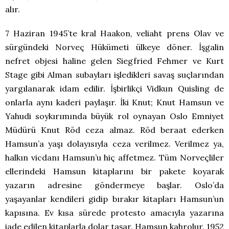
alır.
7 Haziran 1945’te kral Haakon, veliaht prens Olav ve
sürgündeki Norveç Hükümeti ülkeye döner. İşgalin
nefret objesi haline gelen Siegfried Fehmer ve Kurt
Stage gibi Alman subayları işledikleri savaş suçlarından
yargılanarak idam edilir. İşbirlikçi Vidkun Quisling de
onlarla aynı kaderi paylaşır. İki Knut; Knut Hamsun ve
Yahudi soykırımında büyük rol oynayan Oslo Emniyet
Müdürü Knut Röd ceza almaz. Röd beraat ederken
Hamsun’a yaşı dolayısıyla ceza verilmez. Verilmez ya,
halkın vicdanı Hamsun’u hiç affetmez. Tüm Norveçliler
ellerindeki Hamsun kitaplarını bir pakete koyarak
yazarın adresine göndermeye başlar. Oslo’da
yaşayanlar kendileri gidip bırakır kitapları Hamsun’un
kapısına. Ev kısa sürede protesto amacıyla yazarına
iade edilen kitaplarla dolar taşar. Hamsun kahrolur. 1952