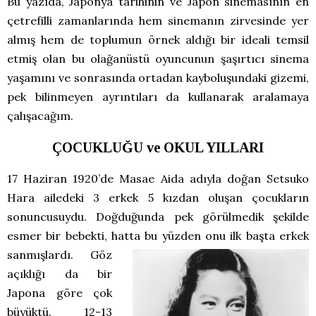
Bu yazıda, Japonya tarihinin ve Japon sinemasının en
çetrefilli zamanlarında hem sinemanın zirvesinde yer
almış hem de toplumun örnek aldığı bir ideali temsil
etmiş olan bu olağanüstü oyuncunun şaşırtıcı sinema
yaşamını ve sonrasında ortadan kayboluşundaki gizemi,
pek bilinmeyen ayrıntıları da kullanarak aralamaya
çalışacağım.
ÇOCUKLUĞU ve OKUL YILLARI
17 Haziran 1920’de Masae Aida adıyla doğan Setsuko
Hara ailedeki 3 erkek 5 kızdan oluşan çocukların
sonuncusuydu. Doğduğunda pek görülmedik şekilde
esmer bir bebekti, hatta bu yüzden onu ilk başta erkek
sanmışlardı. Göz
açıklığı da bir
Japona göre çok
büyüktü. 12-13