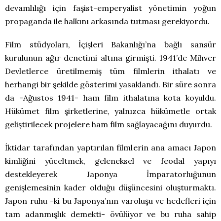
devamlılığı için faşist-emperyalist yönetimin yoğun
propaganda ile halkını arkasında tutması gerekiyordu.
Film stüdyoları, İçişleri Bakanlığı’na bağlı sansür
kurulunun ağır denetimi altına girmişti. 1941’de Mihver
Devletlerce üretilmemiş tüm filmlerin ithalatı ve
herhangi bir şekilde gösterimi yasaklandı. Bir süre sonra
da -Ağustos 1941- ham film ithalatına kota koyuldu.
Hükümet film şirketlerine, yalnızca hükümetle ortak
geliştirilecek projelere ham film sağlayacağını duyurdu.
İktidar tarafından yaptırılan filmlerin ana amacı Japon
kimliğini yüceltmek, geleneksel ve feodal yapıyı
destekleyerek Japonya İmparatorluğunun
genişlemesinin kader olduğu düşüncesini oluşturmaktı.
Japon ruhu -ki bu Japonya’nın varoluşu ve hedefleri için
tam adanmışlık demekti- övülüyor ve bu ruha sahip