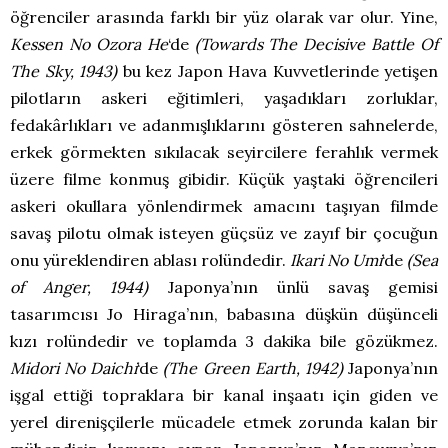
öğrenciler arasında farklı bir yüz olarak var olur. Yine,
Kessen No Ozora He
‘de
(Towards The Decisive Battle Of
The Sky, 1943)
bu kez Japon Hava Kuvvetlerinde yetişen
pilotların askeri eğitimleri, yaşadıkları zorluklar,
fedakârlıkları ve adanmışlıklarını gösteren sahnelerde,
erkek görmekten sıkılacak seyircilere ferahlık vermek
üzere filme konmuş gibidir. Küçük yaştaki öğrencileri
askeri okullara yönlendirmek amacını taşıyan filmde
savaş pilotu olmak isteyen güçsüz ve zayıf bir çocuğun
onu yüreklendiren ablası rolündedir.
Ikari No Umi
‘de
(Sea
of Anger, 1944)
Japonya’nın ünlü savaş gemisi
tasarımcısı Jo Hiraga’nın, babasına düşkün düşünceli
kızı rolündedir ve toplamda 3 dakika bile gözükmez.
Midori No Daichi
‘de
(The Green Earth, 1942)
Japonya’nın
işgal ettiği topraklara bir kanal inşaatı için giden ve
yerel direnişçilerle mücadele etmek zorunda kalan bir