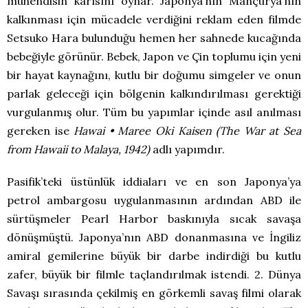
mühendisin karısını oynar. Japonya’nın Mançurya’nın
kalkınması için mücadele verdiğini reklam eden filmde
Setsuko Hara bulunduğu hemen her sahnede kucağında
bebeğiyle görünür. Bebek, Japon ve Çin toplumu için yeni
bir hayat kaynağını, kutlu bir doğumu simgeler ve onun
parlak geleceği için bölgenin kalkındırılması gerektiği
vurgulanmış olur. Tüm bu yapımlar içinde asıl anılması
gereken ise
Hawai • Maree Oki Kaisen (The War at Sea
from Hawaii to Malaya, 1942)
adlı yapımdır.
Pasifik’teki üstünlük iddiaları ve en son Japonya’ya
petrol ambargosu uygulanmasının ardından ABD ile
sürtüşmeler Pearl Harbor baskınıyla sıcak savaşa
dönüşmüştü. Japonya’nın ABD donanmasına ve İngiliz
amiral gemilerine büyük bir darbe indirdiği bu kutlu
zafer, büyük bir filmle taçlandırılmak istendi. 2. Dünya
Savaşı sırasında çekilmiş en görkemli savaş filmi olarak