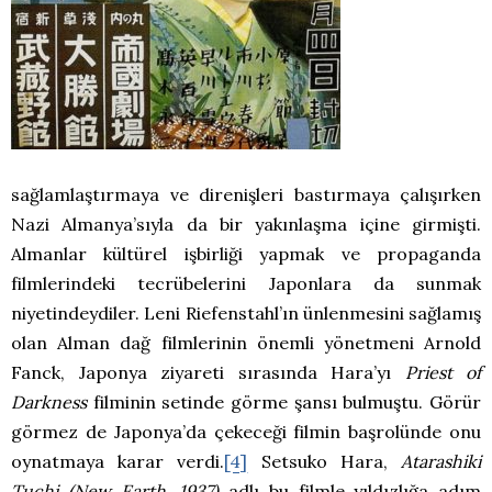
sağlamlaştırmaya ve direnişleri bastırmaya çalışırken
Nazi Almanya’sıyla da bir yakınlaşma içine girmişti.
Almanlar kültürel işbirliği yapmak ve propaganda
filmlerindeki tecrübelerini Japonlara da sunmak
niyetindeydiler. Leni Riefenstahl’ın ünlenmesini sağlamış
olan Alman dağ filmlerinin önemli yönetmeni Arnold
Fanck, Japonya ziyareti sırasında Hara’yı
Priest of
Darkness
filminin setinde görme şansı bulmuştu. Görür
görmez de Japonya’da çekeceği filmin başrolünde onu
oynatmaya karar verdi.
[4]
Setsuko Hara,
Atarashiki
Tuchi (New Earth, 1937)
adlı bu filmle yıldızlığa adım