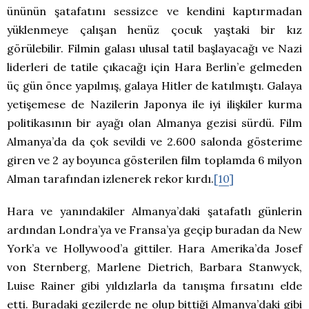
ününün şatafatını sessizce ve kendini kaptırmadan
yüklenmeye çalışan henüz çocuk yaştaki bir kız
görülebilir. Filmin galası ulusal tatil başlayacağı ve Nazi
liderleri de tatile çıkacağı için Hara Berlin’e gelmeden
üç gün önce yapılmış, galaya Hitler de katılmıştı. Galaya
yetişemese de Nazilerin Japonya ile iyi ilişkiler kurma
politikasının bir ayağı olan Almanya gezisi sürdü. Film
Almanya’da da çok sevildi ve 2.600 salonda gösterime
giren ve 2 ay boyunca gösterilen film toplamda 6 milyon
Alman tarafından izlenerek rekor kırdı.
[10]
Hara ve yanındakiler Almanya’daki şatafatlı günlerin
ardından Londra’ya ve Fransa’ya geçip buradan da New
York’a ve Hollywood’a gittiler. Hara Amerika’da Josef
von Sternberg, Marlene Dietrich, Barbara Stanwyck,
Luise Rainer gibi yıldızlarla da tanışma fırsatını elde
etti. Buradaki gezilerde ne olup bittiği Almanya’daki gibi