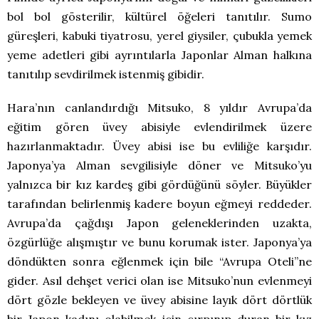
bol bol gösterilir, kültürel öğeleri tanıtılır. Sumo
güreşleri, kabuki tiyatrosu, yerel giysiler, çubukla yemek
yeme adetleri gibi ayrıntılarla Japonlar Alman halkına
tanıtılıp sevdirilmek istenmiş gibidir.
Hara’nın canlandırdığı Mitsuko, 8 yıldır Avrupa’da
eğitim gören üvey abisiyle evlendirilmek üzere
hazırlanmaktadır. Üvey abisi ise bu evliliğe karşıdır.
Japonya’ya Alman sevgilisiyle döner ve Mitsuko’yu
yalnızca bir kız kardeş gibi gördüğünü söyler. Büyükler
tarafından belirlenmiş kadere boyun eğmeyi reddeder.
Avrupa’da çağdışı Japon geleneklerinden uzakta,
özgürlüğe alışmıştır ve bunu korumak ister. Japonya’ya
döndükten sonra eğlenmek için bile “Avrupa Oteli”ne
gider. Asıl dehşet verici olan ise Mitsuko’nun evlenmeyi
dört gözle bekleyen ve üvey abisine layık dört dörtlük