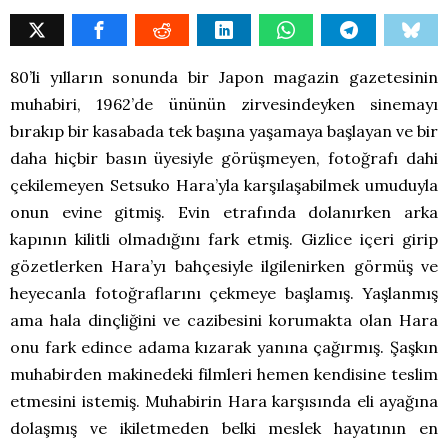
80’li yılların sonunda bir Japon magazin gazetesinin
muhabiri, 1962’de ününün zirvesindeyken sinemayı
bırakıp bir kasabada tek başına yaşamaya başlayan ve bir
daha hiçbir basın üyesiyle görüşmeyen, fotoğrafı dahi
çekilemeyen Setsuko Hara’yla karşılaşabilmek umuduyla
onun evine gitmiş. Evin etrafında dolanırken arka
kapının kilitli olmadığını fark etmiş. Gizlice içeri girip
gözetlerken Hara’yı bahçesiyle ilgilenirken görmüş ve
heyecanla fotoğraflarını çekmeye başlamış. Yaşlanmış
ama hala dinçliğini ve cazibesini korumakta olan Hara
onu fark edince adama kızarak yanına çağırmış. Şaşkın
muhabirden makinedeki filmleri hemen kendisine teslim
etmesini istemiş. Muhabirin Hara karşısında eli ayağına
dolaşmış ve ikiletmeden belki meslek hayatının en