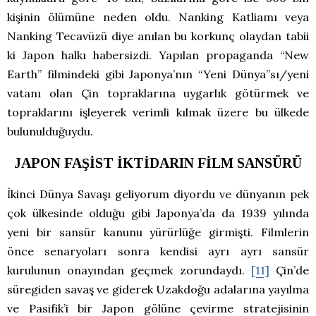
kişinin ölümüne neden oldu. Nanking Katliamı veya
Nanking Tecavüzü diye anılan bu korkunç olaydan tabii
ki Japon halkı habersizdi. Yapılan propaganda “New
Earth” filmindeki gibi Japonya’nın “Yeni Dünya”sı/yeni
vatanı olan Çin topraklarına uygarlık götürmek ve
topraklarını işleyerek verimli kılmak üzere bu ülkede
bulunulduğuydu.
JAPON FAŞİST İKTİDARIN FİLM SANSÜRÜ
İkinci Dünya Savaşı geliyorum diyordu ve dünyanın pek
çok ülkesinde olduğu gibi Japonya’da da 1939 yılında
yeni bir sansür kanunu yürürlüğe girmişti. Filmlerin
önce senaryoları sonra kendisi ayrı ayrı sansür
kurulunun onayından geçmek zorundaydı.
[11]
Çin’de
süregiden savaş ve giderek Uzakdoğu adalarına yayılma
ve Pasifik’i bir Japon gölüne çevirme stratejisinin