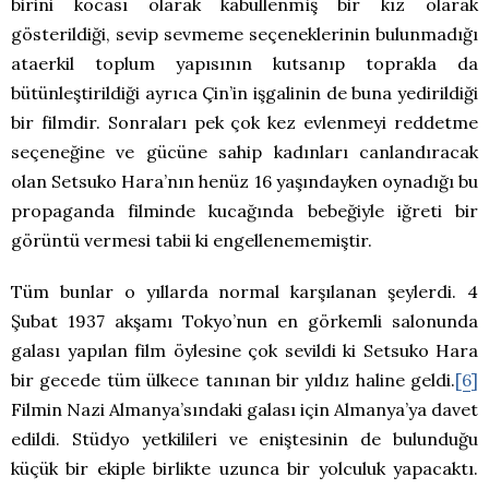
birini kocası olarak kabullenmiş bir kız olarak
gösterildiği, sevip sevmeme seçeneklerinin bulunmadığı
ataerkil toplum yapısının kutsanıp toprakla da
bütünleştirildiği ayrıca Çin’in işgalinin de buna yedirildiği
bir filmdir. Sonraları pek çok kez evlenmeyi reddetme
seçeneğine ve gücüne sahip kadınları canlandıracak
olan Setsuko Hara’nın henüz 16 yaşındayken oynadığı bu
propaganda filminde kucağında bebeğiyle iğreti bir
görüntü vermesi tabii ki engellenememiştir.
Tüm bunlar o yıllarda normal karşılanan şeylerdi. 4
Şubat 1937 akşamı Tokyo’nun en görkemli salonunda
galası yapılan film öylesine çok sevildi ki Setsuko Hara
bir gecede tüm ülkece tanınan bir yıldız haline geldi.
[6]
Filmin Nazi Almanya’sındaki galası için Almanya’ya davet
edildi. Stüdyo yetkilileri ve eniştesinin de bulunduğu
küçük bir ekiple birlikte uzunca bir yolculuk yapacaktı.