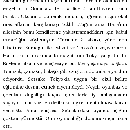
Ailesinin giderek kötüleşen durumu Hara’nın okumasına
engel oldu. Gönülsüz de olsa lise 2. sınıftayken okulu
bıraktı. Okulun o dönemki müdürü, öğrencisi için okul
masraflarını karşılamayı teklif ettiğini ama Hara’nın
ailesinin bunu kendilerine yakıştıramadıkları için kabul
etmediğini söylemiştir. Hara’nın 2. ablası, yönetmen
Hisatora Kumagai ile evliydi ve Tokyo’da yaşıyorlardı.
Hara okulu bırakınca Kumagai onu Tokyo’ya götürdü.
Böylece ablası ve eniştesiyle birlikte yaşamaya başladı.
Temizlik, çamaşır, bulaşık gibi ev işlerinde onlara yardım
ediyordu. Setsuko Tokyo’da uygun bir okul bulup
eğitimine devam etmek niyetindeydi. Neşeli, oyunbaz ve
çocuksu doğallığı küçük çocuklarla iyi anlaşmasını
sağlıyordu bu yüzden de ilkokul öğretmeni olmaya karar
vermişti. Ama eniştesi Setsuko’daki oyuncu ışığını
çoktan görmüştü. Onu oyunculuğu denemesi için ikna
etti.