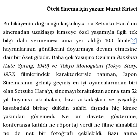
Öteki Sinema için yazan: Murat Kirisci
Bu hikâyenin doğruluğu kuşkuluysa da Setsuko Hara’nın
sinemadan uzaklaşıp kimseye özel yaşamıyla ilgili tek
bilgi dahi vermemesi ama yer aldığı 103 filmle
[2]
hayranlarının gönüllerini doyurmaya devam etmesine
dair bir özet gibidir. Daha çok Yasujiro Ozu’nun
Banshun
(Late Spring, 1949)
ve
Tokyo Monogatari (Tokyo Story,
1953)
filmlerindeki karakterleriyle tanınan, Japon
Sinemasının gelmiş geçmiş en iyi oyuncularından biri
olan Setsuko Hara’yı, sinemayı bıraktıktan sonra tam 52
yıl boyunca akrabaları, bazı arkadaşları ve yaşadığı
kasabadaki birkaç dükkân sahibi dışında hiç kimse
yakından göremedi. Ne bir davete, gösterime,
konferansa katıldı ne röportaj verdi ne filme alınabildi
ne de net bir fotoğrafı çekilebildi. Bazı anma