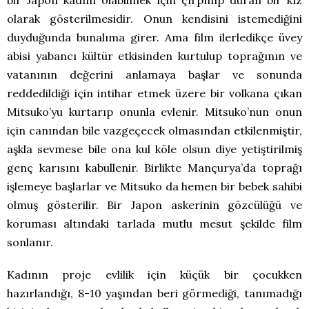
bir Japon kadını olabilmek için çırpınıp duran bir kız
olarak gösterilmesidir. Onun kendisini istemediğini
duyduğunda bunalıma girer. Ama film ilerledikçe üvey
abisi yabancı kültür etkisinden kurtulup toprağının ve
vatanının değerini anlamaya başlar ve sonunda
reddedildiği için intihar etmek üzere bir volkana çıkan
Mitsuko’yu kurtarıp onunla evlenir. Mitsuko’nun onun
için canından bile vazgeçecek olmasından etkilenmiştir,
aşkla sevmese bile ona kul köle olsun diye yetiştirilmiş
genç karısını kabullenir. Birlikte Mançurya’da toprağı
işlemeye başlarlar ve Mitsuko da hemen bir bebek sahibi
olmuş gösterilir. Bir Japon askerinin gözcülüğü ve
koruması altındaki tarlada mutlu mesut şekilde film
sonlanır.
Kadının proje evlilik için küçük bir çocukken
hazırlandığı, 8-10 yaşından beri görmediği, tanımadığı