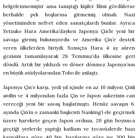
belgelenmemiştir ama tanıştığı kişiler filmi gördülerse
herhalde pek hoşlarına gitmemiş olmalı. Nazi
yönetiminden nefret eden sanatçılardı bunlar. Ayrıca
Setsuko Hara Amerika’dayken Japonya Çin’le yeni bir
savaşa girmiş bulunuyordu ve Amerika Çin’e destek
veren ülkelerden biriydi. Sonuçta Hara 4 ay süren
gezisini tamamlayarak 28 Temmuz’da ülkesine geri
döndü. Artık bir yıldızdı ve döner dönmez Japonya’nın
en büyük stüdyolarından Toho ile anlaştı.
Japonya Çin’e karşı, yedi yıl içinde en az 10 milyon Çinli
sivilin ve 4 milyondan fazla Çin ve Japon askerinin can
vereceği yeni bir savaş başlatmıştı. Henüz savaşın 6.
ayında Çin’in o zamanki başkenti Nanking’i ele geçirmek
üzere harekete geçen Japon ordusu, 20 gün boyunca
geçtiği yerlerde yaptığı katliam ve tecavüzlerde bazı
kaynaklara göre 40 bin, bazılarına göre ise 300 bin