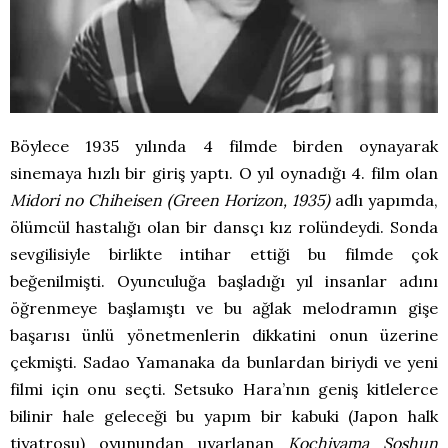
Böylece 1935 yılında 4 filmde birden oynayarak
sinemaya hızlı bir giriş yaptı. O yıl oynadığı 4. film olan
Midori no Chiheisen (Green Horizon, 1935)
adlı yapımda,
ölümcül hastalığı olan bir dansçı kız rolündeydi. Sonda
sevgilisiyle birlikte intihar ettiği bu filmde çok
beğenilmişti. Oyunculuğa başladığı yıl insanlar adını
öğrenmeye başlamıştı ve bu ağlak melodramın gişe
başarısı ünlü yönetmenlerin dikkatini onun üzerine
çekmişti. Sadao Yamanaka da bunlardan biriydi ve yeni
filmi için onu seçti. Setsuko Hara’nın geniş kitlelerce
bilinir hale geleceği bu yapım bir kabuki (Japon halk
tiyatrosu) oyunundan uyarlanan
Kochiyama Soshun