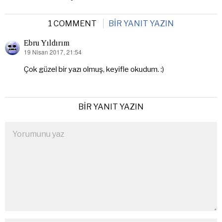
1 COMMENT
BIR YANIT YAZIN
Ebru Yıldırım
19 Nisan 2017, 21:54
dedi
ki:
Çok güzel bir yazı olmuş, keyifle okudum. :)
BIR YANIT YAZIN