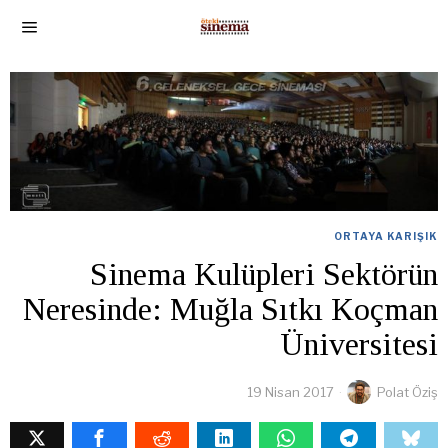
ORTAYA KARIŞIK
Sinema Kulüpleri Sektörün
Neresinde: Muğla Sıtkı Koçman
Üniversitesi
19 Nisan 2017
Polat Öziş