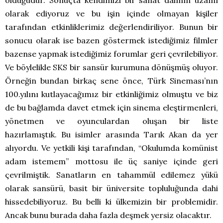
olduğudur. Sonuçta kendimizi bir sanat dalının uzamı
olarak ediyoruz ve bu işin içinde olmayan kişiler
tarafından etkinliklerimiz değerlendiriliyor. Bunun bir
sonucu olarak ise bazen göstermek istediğimiz filmler
bazense yapmak istediğimiz forumlar geri çevrilebiliyor.
Ve böylelikle SKS bir sansür kurumuna dönüşmüş oluyor.
Örneğin bundan birkaç sene önce, Türk Sineması’nın
100.yılını kutlayacağımız bir etkinliğimiz olmuştu ve biz
de bu bağlamda davet etmek için sinema eleştirmenleri,
yönetmen ve oyunculardan oluşan bir liste
hazırlamıştık. Bu isimler arasında Tarık Akan da yer
alıyordu. Ve yetkili kişi tarafından, “Okulumda komünist
adam istemem” mottosu ile üç saniye içinde geri
çevrilmiştik. Sanatların en tahammül edilemez yükü
olarak sansürü, basit bir üniversite topluluğunda dahi
hissedebiliyoruz. Bu belli ki ülkemizin bir problemidir.
Ancak bunu burada daha fazla deşmek yersiz olacaktır.