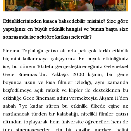
Etkinliklerinizden kısaca bahsedebilir misiniz? Size göre
yaptığınız en büyük etkinlik hangisi ve bunun başta size
sonrasında ise sektöre katkısı nelerdir?
Sinema Topluluğu çatısı altında pek çok farklı etkinlik
biçimini kullanmaya çalışıyoruz. En büyük etkinliğimiz
ise, bu dönem 10.defa gerçekleştireceğimiz Geleneksel
Gece Sineması’dır. Yaklaşık 2000 kişinin; bir gece
boyunca uzun ve kısa filmler izlediği, aynı zamanda
keşfedilmeye açık müzik ve klipler ile desteklenen bu
etkinliğe Gece Sineması adını vermekteyiz. Akşam 11’den
sabah 7’ye kadar süren bu etkinlik, ülkede eşine az
rastlanacak türden bir kalabalığı, nitelikli filmler çatısı
altından toplayarak, hem üniversite öğrencileri hem de
tüm sinemaseverler için bir cazibe merkezi halini