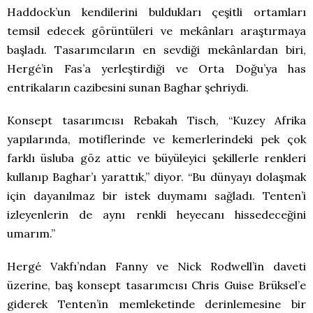
Haddock’un kendilerini buldukları çeşitli ortamları
temsil edecek görüntüleri ve mekânları araştırmaya
başladı. Tasarımcıların en sevdiği mekânlardan biri,
Hergé’in Fas’a yerleştirdiği ve Orta Doğu’ya has
entrikaların cazibesini sunan Baghar şehriydi.
Konsept tasarımcısı Rebakah Tisch, “Kuzey Afrika
yapılarında, motiflerinde ve kemerlerindeki pek çok
farklı üsluba göz attic ve büyüleyici şekillerle renkleri
kullanıp Baghar’ı yarattık,” diyor. “Bu dünyayı dolaşmak
için dayanılmaz bir istek duymamı sağladı. Tenten’i
izleyenlerin de aynı renkli heyecanı hissedeceğini
umarım.”
Hergé Vakfı’ndan Fanny ve Nick Rodwell’in daveti
üzerine, baş konsept tasarımcısı Chris Guise Brüksel’e
giderek Tenten’in memleketinde derinlemesine bir