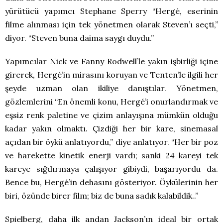
yürütücü yapımcı Stephane Sperry “Hergé, eserinin
filme alınması için tek yönetmen olarak Steven’ı seçti,”
diyor. “Steven buna daima saygı duydu.”
Yapımcılar Nick ve Fanny Rodwell’le yakın işbirliği içine
girerek, Hergé’in mirasını koruyan ve Tenten’le ilgili her
şeyde uzman olan ikiliye danıştılar. Yönetmen,
gözlemlerini “En önemli konu, Hergé’i onurlandırmak ve
eşsiz renk paletine ve çizim anlayışına mümkün olduğu
kadar yakın olmaktı. Çizdiği her bir kare, sinemasal
açıdan bir öykü anlatıyordu,” diye anlatıyor. “Her bir poz
ve harekette kinetik enerji vardı; sanki 24 kareyi tek
kareye sığdırmaya çalışıyor gibiydi, başarıyordu da.
Bence bu, Hergé’in dehasını gösteriyor. Öykülerinin her
biri, özünde birer film; biz de buna sadık kalabildik..”
Spielberg, daha ilk andan Jackson’ın ideal bir ortak