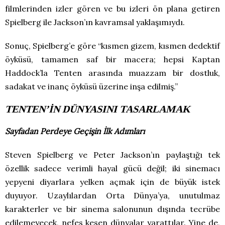
filmlerinden izler gören ve bu izleri ön plana getiren
Spielberg ile Jackson’ın kavramsal yaklaşımıydı.
Sonuç, Spielberg’e göre “kısmen gizem, kısmen dedektif
öyküsü, tamamen saf bir macera; hepsi Kaptan
Haddock’la Tenten arasında muazzam bir dostluk,
sadakat ve inanç öyküsü üzerine inşa edilmiş.”
TENTEN’İN DÜNYASINI TASARLAMAK
Sayfadan Perdeye Geçişin İlk Adımları
Steven Spielberg ve Peter Jackson’ın paylaştığı tek
özellik sadece verimli hayal gücü değil; iki sinemacı
yepyeni diyarlara yelken açmak için de büyük istek
duyuyor. Uzaylılardan Orta Dünya’ya, unutulmaz
karakterler ve bir sinema salonunun dışında tecrübe
edilemeyecek, nefes kesen dünyalar yarattılar. Yine de,