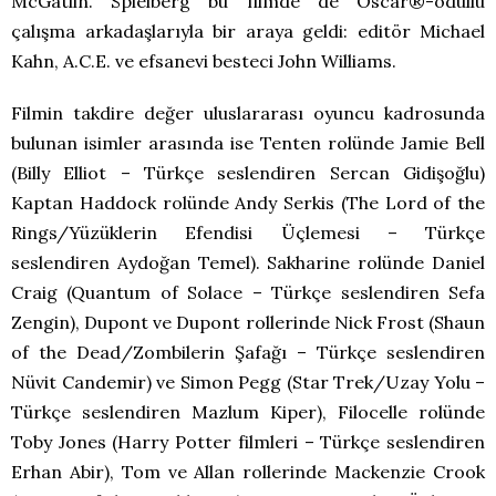
McGatlin. Spielberg bu filmde de Oscar®-ödüllü
çalışma arkadaşlarıyla bir araya geldi: editör Michael
Kahn, A.C.E. ve efsanevi besteci John Williams.
Filmin takdire değer uluslararası oyuncu kadrosunda
bulunan isimler arasında ise Tenten rolünde Jamie Bell
(Billy Elliot – Türkçe seslendiren Sercan Gidişoğlu)
Kaptan Haddock rolünde Andy Serkis (The Lord of the
Rings/Yüzüklerin Efendisi Üçlemesi – Türkçe
seslendiren Aydoğan Temel). Sakharine rolünde Daniel
Craig (Quantum of Solace – Türkçe seslendiren Sefa
Zengin), Dupont ve Dupont rollerinde Nick Frost (Shaun
of the Dead/Zombilerin Şafağı – Türkçe seslendiren
Nüvit Candemir) ve Simon Pegg (Star Trek/Uzay Yolu –
Türkçe seslendiren Mazlum Kiper), Filocelle rolünde
Toby Jones (Harry Potter filmleri – Türkçe seslendiren
Erhan Abir), Tom ve Allan rollerinde Mackenzie Crook