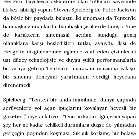
Hergé’in büyüleyici öykülerine olan tutkuları sayesinde
ilk kez işbirliği yapan Steven Spielberg ile Peter Jackson
da böyle bir paydada buluştu. İki sinemacı da Tenten’le
bambaşka zamanlarda, bambaşka şekillerde tanıştı. Yine
de karakterin sinemasal açıdan sunduğu geniş
olanaklara karşı besledikleri tutku, aynıydı. İkisi de
Hergé’’in dizginlenemez eğlence vaat eden çizimlerini
üst düzey teknolojiyle ve duygu yüklü performanslarla
bir araya getirip Tenten’in muazzam mirasına yakışır
bir sinema deneyimi yaratmanın verdiği heyecana
direnemedi.
Spielberg, “Tenten bir anda inanılmaz, dünya çapında
serüvenlere yol açan ipuçlarını kovalayan hevesli bir
gazeteci,” diye anlatıyor. “Onu bu kadar ilgi çekici yapan
şey, her ne kadar tehlikeli durumlara düşse de, yılmadan
gerçeğin peşinden koşması. Sık sık korkunç bir belaya