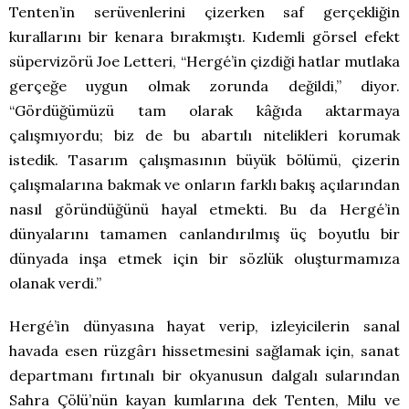
Tenten’in serüvenlerini çizerken saf gerçekliğin
kurallarını bir kenara bırakmıştı. Kıdemli görsel efekt
süpervizörü Joe Letteri, “Hergé’in çizdiği hatlar mutlaka
gerçeğe uygun olmak zorunda değildi,” diyor.
“Gördüğümüzü tam olarak kâğıda aktarmaya
çalışmıyordu; biz de bu abartılı nitelikleri korumak
istedik. Tasarım çalışmasının büyük bölümü, çizerin
çalışmalarına bakmak ve onların farklı bakış açılarından
nasıl göründüğünü hayal etmekti. Bu da Hergé’in
dünyalarını tamamen canlandırılmış üç boyutlu bir
dünyada inşa etmek için bir sözlük oluşturmamıza
olanak verdi.”
Hergé’in dünyasına hayat verip, izleyicilerin sanal
havada esen rüzgârı hissetmesini sağlamak için, sanat
departmanı fırtınalı bir okyanusun dalgalı sularından
Sahra Çölü’nün kayan kumlarına dek Tenten, Milu ve