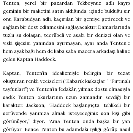
Tenten, yerel bir pazardan Tekboynuz adlı kayıp
geminin bir maketini satın aldığında, içinde bulduğu sır
onu Karabudyan adlı, kaçırılan bir gemiye getirecek ve
sağlam bir dost edinmesini sağlayacaktır: Damarlarında
tuzlu su dolaşan, tecrübeli ve asabi bir denizci olan ve
viski şişesini yanından ayırmayan, aynı anda Tenten’e
hem ayak bağı hem de kaba saba macera arkadaşı haline
gelen Kaptan Haddock.
Kaptan, Tenten’in idealizmiyle belirgin bir tezat
oluşturan renkli vecizeleri (“Kabarık kıskaçlar!” “Fırtınalı
tayfunlar!”) ve Tenten’in fedakâr, yılmaz dostu olmasıyla
sadık Tenten okurlarının uzun zamandır sevdiği bir
karakter. Jackson, “Haddock başlangıçta, tehlikeli bir
serüvende yanınıza almak isteyeceğiniz son kişi gibi
görünüyor,” diyor. “Ama Tenten onda başka bir yan
görüyor. Bence Tenten bu adamdaki iyiliği görüp nasıl