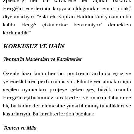
Spielberg, her bir karaktere her açıdan bakarak
Hergé’in eserlerinin kopyası olduğundan emin olduk,”
diye anlatıyor. “Asla ‘eh, Kaptan Haddock’un yüzünün bu
kalıbı Hergé çizimlerine benzemiyor’ demekten
korkmadık.’”
KORKUSUZ VE HAİN
Tenten’in Maceraları ve Karakterler
Özenle hazırlanan her bir portrenin ardında eşsiz ve
yetenekli birer performans var. Filmde yer almaları için
seçilen oyuncuları projeye çeken şey, büyük oranda
Hergé’in eşi bulunmaz karakterleri ve onların daha once
hiç bu kadar derinlemesine yansıtılmamış tuhaflıkları ve
kusurlarıydı. Bu karakterlerden bazıları:
Tenten ve Milu