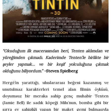
“Okuduğum ilk macerasından beri, Tenten aklımdan ve
yüreğimden çıkmadı. Kaderimde Tenten’le birlikte bir
şeyler yapmak… ve bir keşif yolculuğuna çıkmak
olduğunu biliyordum.” –
Steven Spielberg
Hergé’in yarattığı, uluslararası beğeni kazanmış ve
unutulmaz karakterleri temel alan filmin öyküsü,
doyumsuz bir meraka sahip genç muhabir Tenten
(Jamie Bell) ile sadık köpeği Milu’nun, bomba gibi bir
sırra ev sahipliği yapan bir maket gemi bulmasıyla