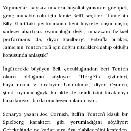
Yapımcılar, sayısız macera hayalini yansıtan gözüpek,
genç muhabir rolü için Jamie Bell’I seçtiler. “Jamie’nin
Billy Elliot’taki performansı beni hayrete düşürmüştü;
sadece abartısız oyunculuğu değil, muazzam fiziksel
performansı da,” diyor Spielberg. “Peter’la birlikte,
Jamie’nin Tenten rolü için doğru niteliklere sahip olduğu
konusunda anlaştık.”
İngiltere’de büyüyen Bell, çocukluğundan beri Tenten
okuru olduğunu söylüyor. “Hergé’in çizimleri,
hayatınızda iz bırakıyor. Unutulmaz,” diyor. Oyuncu,
şimdi oyunculuğuyla karakterde kendi izini bırakmaya
hazırlanıyor; bu da onu heyecanlandırıyor.
Senaryo yazarı Joe Cornish, Bell’in Tenten’i klasik bir
Spielberg karakteri gibi yorumladığını söylüyor:
Gerektiğinde ne kadar sıra dışı olabileceğini keşfeden,