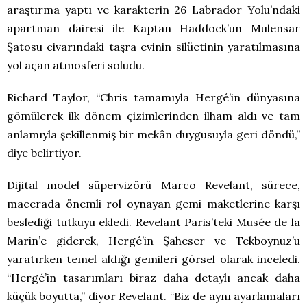
araştırma yaptı ve karakterin 26 Labrador Yolu’ndaki
apartman dairesi ile Kaptan Haddock’un Mulensar
Şatosu civarındaki taşra evinin silüetinin yaratılmasına
yol açan atmosferi soludu.
Richard Taylor, “Chris tamamıyla Hergé’in dünyasına
gömülerek ilk dönem çizimlerinden ilham aldı ve tam
anlamıyla şekillenmiş bir mekân duygusuyla geri döndü,”
diye belirtiyor.
Dijital model süpervizörü Marco Revelant, sürece,
macerada önemli rol oynayan gemi maketlerine karşı
beslediği tutkuyu ekledi. Revelant Paris’teki Musée de la
Marin’e giderek, Hergé’in Şaheser ve Tekboynuz’u
yaratırken temel aldığı gemileri görsel olarak inceledi.
“Hergé’in tasarımları biraz daha detaylı ancak daha
küçük boyutta,” diyor Revelant. “Biz de aynı ayarlamaları