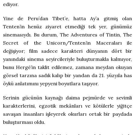
ediyor.
Yine de Peru’dan Tibet’e, hatta Ay’a gitmiş olan
Tenten’in henüz ziyaret etmediği tek yer, günümüz
sinemasıydı. Bu durum, The Adventures of Tintin, The
Secret of the Unicorn/Tenten’in Maceraları ile
değişiyor; film sadece karakteri dünyanın dört bir
yanındaki sinema seyircileriyle buluşturmakla kalmıyor,
bunu Hergé’in taklit edilemez, zamana meydan okuyan
görsel tarzına sadık kalıp bir yandan da 21. yüzyıla has
öykü anlatımını yepyeni boyutlara taşıyor.
Serinin gücünün kaynağı daima pejmürde ve sevimli
karakterlerini, egzotik mekânları ve kötülerle yiğitçe
savaşan insanları işleyerek okurları ortak bir paydada
buluşturması oldu.