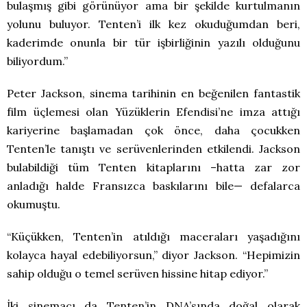
bulaşmış gibi görünüyor ama bir şekilde kurtulmanın
yolunu buluyor. Tenten’i ilk kez okuduğumdan beri,
kaderimde onunla bir tür işbirliğinin yazılı olduğunu
biliyordum.”
Peter Jackson, sinema tarihinin en beğenilen fantastik
film üçlemesi olan Yüzüklerin Efendisi’ne imza attığı
kariyerine başlamadan çok önce, daha çocukken
Tenten’le tanıştı ve serüvenlerinden etkilendi. Jackson
bulabildiği tüm Tenten kitaplarını –hatta zar zor
anladığı halde Fransızca baskılarını bile— defalarca
okumuştu.
“Küçükken, Tenten’in atıldığı maceraları yaşadığını
kolayca hayal edebiliyorsun,” diyor Jackson. “Hepimizin
sahip olduğu o temel serüven hissine hitap ediyor.”
İki sinemacı da Tenten’in DNA’sında doğal olarak