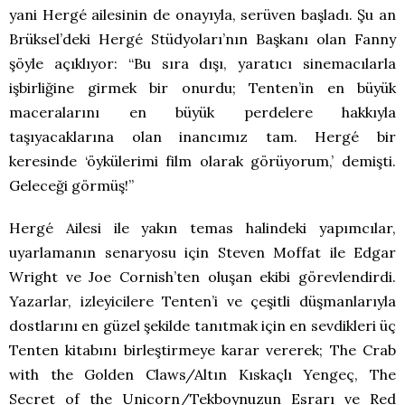
yani Hergé ailesinin de onayıyla, serüven başladı. Şu an
Brüksel’deki Hergé Stüdyoları’nın Başkanı olan Fanny
şöyle açıklıyor: “Bu sıra dışı, yaratıcı sinemacılarla
işbirliğine girmek bir onurdu; Tenten’in en büyük
maceralarını en büyük perdelere hakkıyla
taşıyacaklarına olan inancımız tam. Hergé bir
keresinde ‘öykülerimi film olarak görüyorum,’ demişti.
Geleceği görmüş!”
Hergé Ailesi ile yakın temas halindeki yapımcılar,
uyarlamanın senaryosu için Steven Moffat ile Edgar
Wright ve Joe Cornish’ten oluşan ekibi görevlendirdi.
Yazarlar, izleyicilere Tenten’i ve çeşitli düşmanlarıyla
dostlarını en güzel şekilde tanıtmak için en sevdikleri üç
Tenten kitabını birleştirmeye karar vererek; The Crab
with the Golden Claws/Altın Kıskaçlı Yengeç, The
Secret of the Unicorn/Tekboynuzun Esrarı ve Red