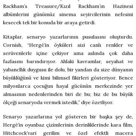
Rackham’s Treasure/Kızıl Rackham’ın Hazinesi
albümlerini günümüz sinema seyircilerinin nefesini
kesecek tek bir konuda bir araya getirdi.
Kitaplar, senaryo yazarlarının pusulasını oluşturdu.
Cornish, “Hergé’in öyküleri sizi canlı renkler ve
serüvenlerle içine çekiyor ama aslında çok daha
fazlasını barındırıyor. Ahlaki kavramlar, seyahat ve
yabancllık duygusu ile dolu, bir yandan da size dünyanın
büyüklüğünü ve kimi bilimsel fikirleri gösteriyor. Bence
milyonlarca çocuğun hayal gücünün merkezinde yer
almasının nedenlerinden biri de bu; biz de bu büyük
ölçeği senaryoda vermek istedik,” diye özetliyor.
Senaryo yazarlarına yol gösteren bir başka şey de,
Hergé’in oyunbaz çizimlerinin derinliklerinde kara film,
Hitchcock’vari gerilim ve özel efektli macera