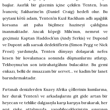
başlar. Asırlık bir gizemin içine çekilen Tenten, İvan
İvanoviç Sakharine’in (Daniel Craig) hedefi olur. Bu
şeytani kötü adam, Tenten’in Kızıl Rackham adlı aşağılık
korsana ait paha biçilmez hazineyi çaldığına
inanmaktadır. Ancak köpeği Milu’nun, nemrut ve
geçimsiz Kaptan Haddock’un (Andy Serkis) ve Dupond
ve Dupont adlı sarsak dedektiflerin (Simon Pegg ve Nick
Frost) yardımıyla, Tenten dünyayı dolaşarak nefes
kesen bir kovalamaca sonunda düşmanlarını atlatıp,
Tekboynuz’un son istirahatgâhını bulacaktır. Bu gemi
enkazı, belki de muazzam bir servet… ve kadim bir lanet
barındırmaktadır.
Fırtınalı denizlerden Kuzey Afrika çöllerinin kumlarına,
her durak Tenten’i ve arkadaşlarını git gide artan bir
heyecan ve tehlike dalgasıyla karşı karşıya bırakarak, her
şeyi riske attığınızda, yapabileceklerinizin sınırının