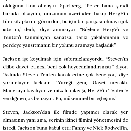
olduğuna ikna olmuştu. Spielberg, “Peter bana ‘şimdi
burada olsaydın, omzumun üzerinden bakıp Hergé’in
tüm kitaplarını görürdün; bu işin bir parçası olmayı çok
isterim,’ dedi,” diye anımsıyor. “Böylece Hergé’i ve
Tenten’i tanımlayan sanatsal tarzı yakalamanın ve
perdeye yansıtmanın bir yolunu aramaya başladık.”
Jackson işe koyulmak için sabırsızlanıyordu. “Steven’ın
ekibe davet etmesi beni çok heyecanlandırmıştı,” diyor.
“Aslında Steven Tenten karakterine çok benziyor,” diye
yorumluyor Jackson. “Yüreği genç. Gayet meraklı.
Maceraya bayılıyor ve mizah anlayışı, Hergé’in Tenten’e
verdiğine çok benziyor. Bu, mükemmel bir eşleşme.”
Steven, Jackson’dan ilk filmde yapımcı olarak yer
almasının yanı sıra, serinin ikinci filmini yönetmesini de
istedi. Jackson bunu kabul etti; Fanny ve Nick Rodwell’in,