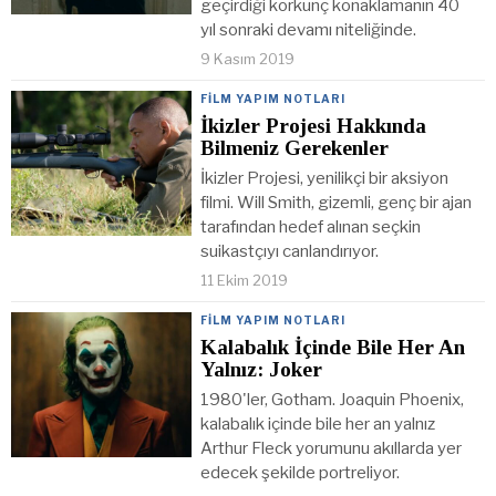
geçirdiği korkunç konaklamanın 40
yıl sonraki devamı niteliğinde.
9 Kasım 2019
FILM YAPIM NOTLARI
İkizler Projesi Hakkında
Bilmeniz Gerekenler
İkizler Projesi, yenilikçi bir aksiyon
filmi. Will Smith, gizemli, genç bir ajan
tarafından hedef alınan seçkin
suikastçıyı canlandırıyor.
11 Ekim 2019
FILM YAPIM NOTLARI
Kalabalık İçinde Bile Her An
Yalnız: Joker
1980'ler, Gotham. Joaquin Phoenix,
kalabalık içinde bile her an yalnız
Arthur Fleck yorumunu akıllarda yer
edecek şekilde portreliyor.