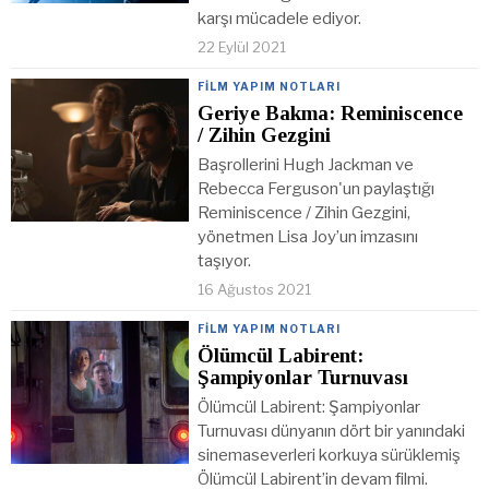
karşı mücadele ediyor.
22 Eylül 2021
FILM YAPIM NOTLARI
Geriye Bakma: Reminiscence
/ Zihin Gezgini
Başrollerini Hugh Jackman ve
Rebecca Ferguson'un paylaştığı
Reminiscence / Zihin Gezgini,
yönetmen Lisa Joy’un imzasını
taşıyor.
16 Ağustos 2021
FILM YAPIM NOTLARI
Ölümcül Labirent:
Şampiyonlar Turnuvası
Ölümcül Labirent: Şampiyonlar
Turnuvası dünyanın dört bir yanındaki
sinemaseverleri korkuya sürüklemiş
Ölümcül Labirent’in devam filmi.