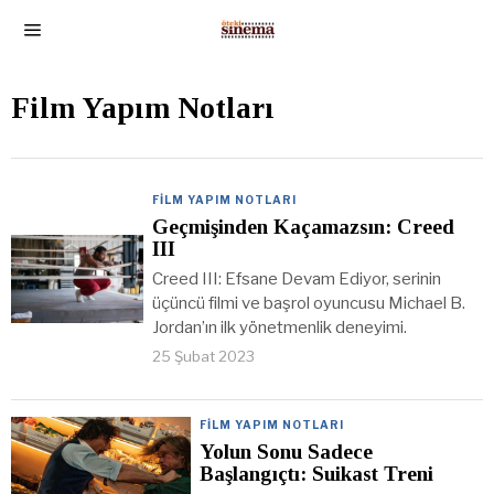
Film Yapım Notları
FILM YAPIM NOTLARI
Geçmişinden Kaçamazsın: Creed
III
Creed III: Efsane Devam Ediyor, serinin
üçüncü filmi ve başrol oyuncusu Michael B.
Jordan’ın ilk yönetmenlik deneyimi.
25 Şubat 2023
FILM YAPIM NOTLARI
Yolun Sonu Sadece
Başlangıçtı: Suikast Treni