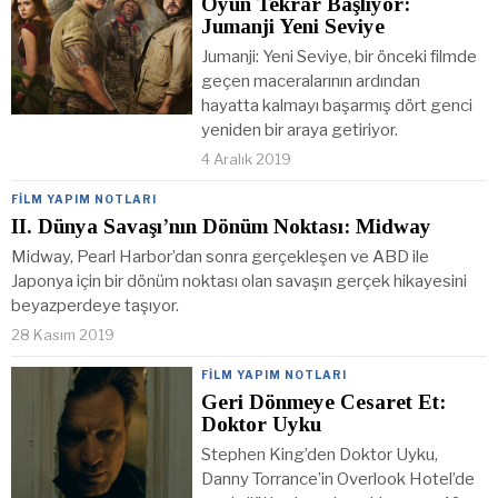
Oyun Tekrar Başlıyor:
Jumanji Yeni Seviye
Jumanji: Yeni Seviye, bir önceki filmde
geçen maceralarının ardından
hayatta kalmayı başarmış dört genci
yeniden bir araya getiriyor.
4 Aralık 2019
FILM YAPIM NOTLARI
II. Dünya Savaşı’nın Dönüm Noktası: Midway
Midway, Pearl Harbor’dan sonra gerçekleşen ve ABD ile
Japonya için bir dönüm noktası olan savaşın gerçek hikayesini
beyazperdeye taşıyor.
28 Kasım 2019
FILM YAPIM NOTLARI
Geri Dönmeye Cesaret Et:
Doktor Uyku
Stephen King’den Doktor Uyku,
Danny Torrance’in Overlook Hotel’de