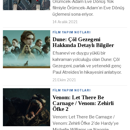
Örümcek-Adam Eve Dönüş Yok
filmiyle Örümcek-Adam'ın Eve Dönüş
üçlemesi sona eriyor.
14 Aralık 2021
FILM YAPIM NOTLARI
Dune: Çöl Gezegeni
Hakkında Detaylı Bilgiler
Efsanevi ve duygu yüklü bir
kahraman yolculuğu olan Dune: Çöl
Gezegeni, parlak ve yetenekli genç
Paul Atreides’in hikayesini anlatıyor.
21 Ekim 2021
FILM YAPIM NOTLARI
Venom: Let There Be
Carnage / Venom: Zehirli
Öfke 2
Venom: Let There Be Carnage /
Venom: Zehirli Öfke 2'de Hardy’ye
Michelle Williams ve Naomie