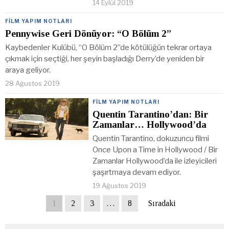
14 Eylül 2019
FILM YAPIM NOTLARI
Pennywise Geri Dönüyor: “O Bölüm 2”
Kaybedenler Kulübü, “O Bölüm 2”de kötülüğün tekrar ortaya
çıkmak için seçtiği, her şeyin başladığı Derry’de yeniden bir
araya geliyor.
28 Ağustos 2019
FILM YAPIM NOTLARI
Quentin Tarantino’dan: Bir
Zamanlar… Hollywood’da
Quentin Tarantino, dokuzuncu filmi
Once Upon a Time in Hollywood / Bir
Zamanlar Hollywood’da ile izleyicileri
şaşırtmaya devam ediyor.
19 Ağustos 2019
1
2
3
…
8
Sıradaki