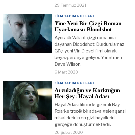
29 Temmuz 2021
FILM YAPIM NOTLARI
Yine Yeni Bir Çizgi Roman
Uyarlaması: Bloodshot
Aynı adlı Valiant çizgi romanına
dayanan Bloodshot: Durdurulamaz
Güç, yeni Vin Diesel filmi olarak
beyazperdeye geliyor. Yönetmen
Dave Wilson.
6 Mart 2020
FILM YAPIM NOTLARI
Arzuladığın ve Korktuğun
Her Şey: Hayal Adası
Hayal Adası filminde gizemli Bay
Roarke tropik bir adaya gelen şanslı
misafirlerinin en gizli hayallerini
gerçeğe dönüştürmektedir.
26 Şubat 2020