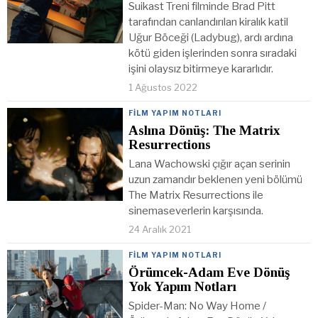
Suikast Treni filminde Brad Pitt
tarafından canlandırılan kiralık katil
Uğur Böceği (Ladybug), ardı ardına
kötü giden işlerinden sonra sıradaki
işini olaysız bitirmeye kararlıdır.
1 Ağustos 2022
FILM YAPIM NOTLARI
Aslına Dönüş: The Matrix
Resurrections
Lana Wachowski çığır açan serinin
uzun zamandır beklenen yeni bölümü
The Matrix Resurrections ile
sinemaseverlerin karşısında.
24 Aralık 2021
FILM YAPIM NOTLARI
Örümcek-Adam Eve Dönüş
Yok Yapım Notları
Spider-Man: No Way Home /