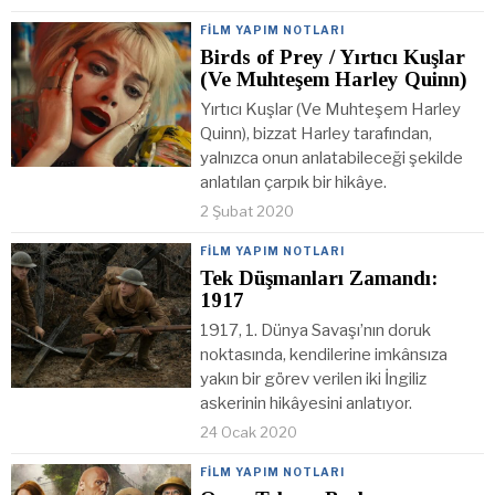
FILM YAPIM NOTLARI
Birds of Prey / Yırtıcı Kuşlar
(Ve Muhteşem Harley Quinn)
Yırtıcı Kuşlar (Ve Muhteşem Harley
Quinn), bizzat Harley tarafından,
yalnızca onun anlatabileceği şekilde
anlatılan çarpık bir hikâye.
2 Şubat 2020
FILM YAPIM NOTLARI
Tek Düşmanları Zamandı:
1917
1917, 1. Dünya Savaşı’nın doruk
noktasında, kendilerine imkânsıza
yakın bir görev verilen iki İngiliz
askerinin hikâyesini anlatıyor.
24 Ocak 2020
FILM YAPIM NOTLARI