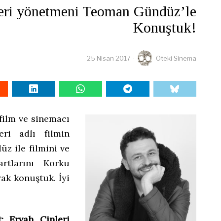
leri yönetmeni Teoman Gündüz’le
Konuştuk!
25 Nisan 2017
Öteki Sinema
film ve sinemacı
eri adlı filmin
z ile filmini ve
rtlarını Korku
ak konuştuk. İyi
 Ervah Cinleri