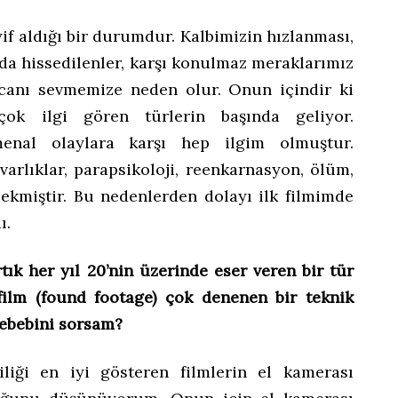
f aldığı bir durumdur. Kalbimizin hızlanması,
da hissedilenler, karşı konulmaz meraklarımız
ecanı sevmemize neden olur. Onun içindir ki
k ilgi gören türlerin başında geliyor.
nal olaylara karşı hep ilgim olmuştur.
varlıklar, parapsikoloji, reenkarnasyon, ölüm,
çekmiştir. Bu nedenlerden dolayı ilk filmimde
ı.
tık her yıl 20’nin üzerinde eser veren bir tür
film (found footage) çok denenen bir teknik
sebebini sorsam?
liği en iyi gösteren filmlerin el kamerası