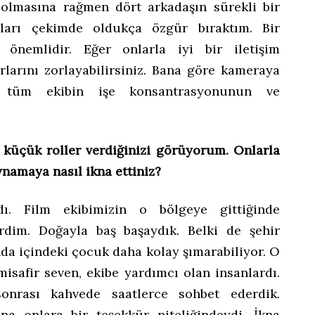
ı olmasına rağmen dört arkadaşın sürekli bir
ları çekimde oldukça özgür bıraktım. Bir
önemlidir. Eğer onlarla iyi bir iletişim
larını zorlayabilirsiniz. Bana göre kameraya
a tüm ekibin işe konsantrasyonunun ve
ı küçük roller verdiğinizi görüyorum. Onlarla
oynamaya nasıl ikna ettiniz?
. Film ekibimizin o bölgeye gittiğinde
rdim. Doğayla baş başaydık. Belki de şehir
nda içindeki çocuk daha kolay şımarabiliyor. O
misafir seven, ekibe yardımcı olan insanlardı.
 sonrası kahvede saatlerce sohbet ederdik.
na onlara bir teşekkür niteliğindeydi. İkna