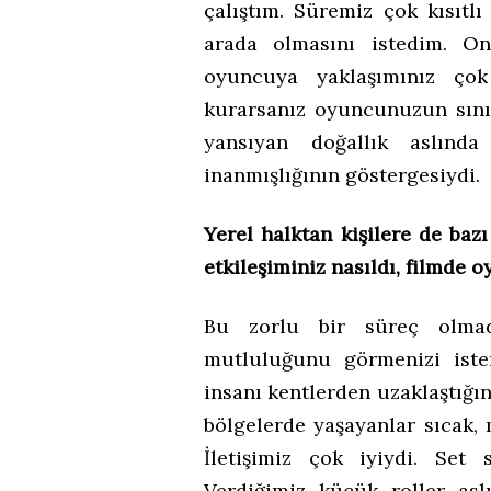
çalıştım. Süremiz çok kısıtl
arada olmasını istedim. On
oyuncuya yaklaşımınız çok 
kurarsanız oyuncunuzun sınır
yansıyan doğallık aslınd
inanmışlığının göstergesiydi.
Yerel halktan kişilere de baz
etkileşiminiz nasıldı, filmde 
Bu zorlu bir süreç olmadı
mutluluğunu görmenizi iste
insanı kentlerden uzaklaştığı
bölgelerde yaşayanlar sıcak, 
İletişimiz çok iyiydi. Set
Verdiğimiz küçük roller aslı