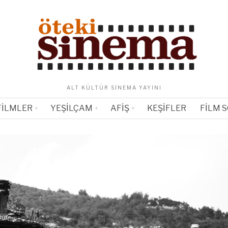
ALT KÜLTÜR SINEMA YAYINI
FILMLER
YEŞILÇAM
AFIŞ
KEŞIFLER
FILM 