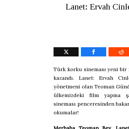
Lanet: Ervah Cin
Türk korku sineması yeni bir 
kazandı. Lanet: Ervah Cinl
yönetmeni olan Teoman Gündü
ülkemizdeki film yapma şa
sineması penceresinden bakar
okumalar!
Merhaba Teoman Bey, Lanet: