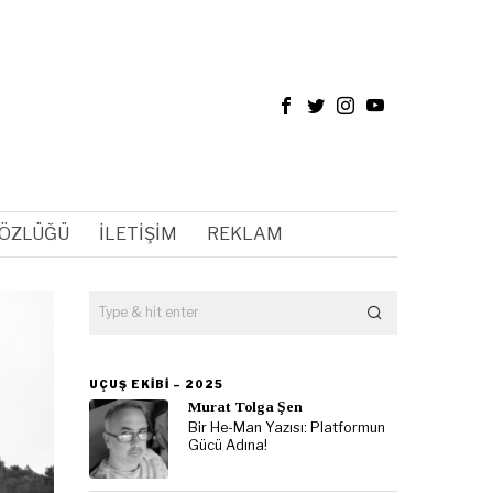
SÖZLÜĞÜ
İLETIŞIM
REKLAM
UÇUŞ EKIBI – 2025
Murat Tolga Şen
Bir He-Man Yazısı: Platformun
Gücü Adına!