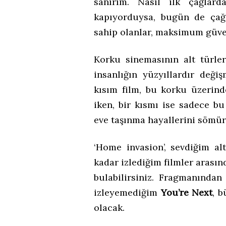
sanırım. Nasıl ilk çağlar
kapıyorduysa, bugün de çağ
sahip olanlar, maksimum güven
Korku sinemasının alt türleri
insanlığın yüzyıllardır değ
kısım film, bu korku üzerind
iken, bir kısmı ise sadece b
eve taşınma hayallerini sömür
‘Home invasion’, sevdiğim al
kadar izlediğim filmler arasın
bulabilirsiniz. Fragmanınd
izleyemediğim
You’re Next
, b
olacak.