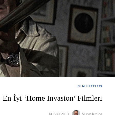
FILM LISTELERI
 En İyi ‘Home Invasion’ Filmleri
14 Eylül 2013
Murat Kızılca