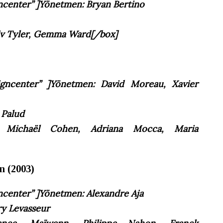
ncenter” ]
Yönetmen: Bryan Bertino
iv Tyler, Gemma Ward
[/box]
igncenter” ]
Yönetmen: David Moreau, Xavier
 Palud
, Michaël Cohen, Adriana Mocca, Maria
n (2003)
ncenter” ]
Yönetmen: Alexandre Aja
ry Levasseur