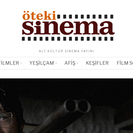
ALT KÜLTÜR SINEMA YAYINI
FILMLER
YEŞILÇAM
AFIŞ
KEŞIFLER
FILM 