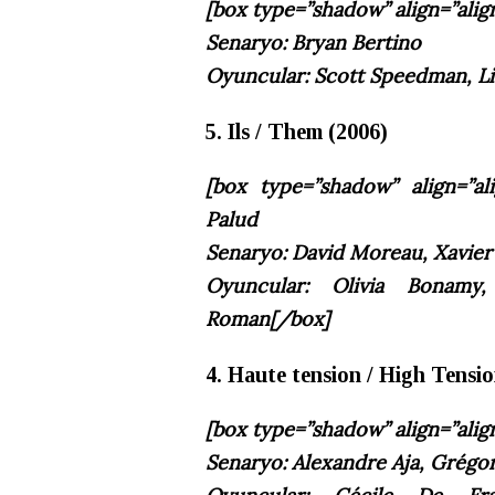
[box type=”shadow” align=”alig
Senaryo: Bryan Bertino
Oyuncular: Scott Speedman, L
5. Ils / Them (2006)
[box type=”shadow” align=”al
Palud
Senaryo: David Moreau, Xavier
Oyuncular: Olivia Bonamy
Roman
[/box]
4. Haute tension / High Tensio
[box type=”shadow” align=”alig
Senaryo: Alexandre Aja, Grégo