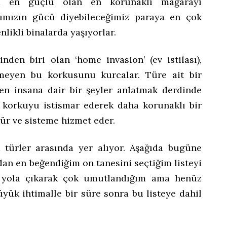
da en güçlü olan en korunaklı mağarayı
ımızın gücü diyebileceğimiz paraya en çok
likli binalarda yaşıyorlar.
nden biri olan ‘home invasion’ (ev istilası),
işmeyen bu korkusunu kurcalar. Türe ait bir
en insana dair bir şeyler anlatmak derdinde
u korkuyu istismar ederek daha korunaklı bir
ür ve sisteme hizmet eder.
t türler arasında yer alıyor. Aşağıda bugüne
dan en beğendiğim on tanesini seçtiğim listeyi
an yola çıkarak çok umutlandığım ama henüz
üyük ihtimalle bir süre sonra bu listeye dahil