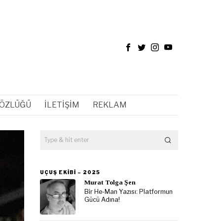
SÖZLÜĞÜ
İLETIŞIM
REKLAM
UÇUŞ EKIBI – 2025
Murat Tolga Şen
Bir He-Man Yazısı: Platformun
Gücü Adına!