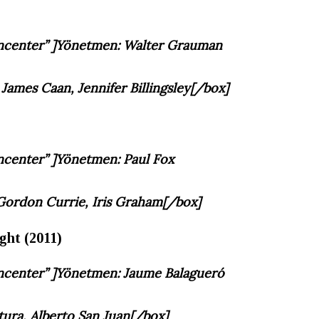
gncenter” ]Yönetmen: Walter Grauman
 James Caan, Jennifer Billingsley[/box]
ncenter” ]
Yönetmen: Paul Fox
Gordon Currie, Iris Graham
[/box]
ght (2011)
ncenter” ]
Yönetmen: Jaume Balagueró
tura, Alberto San Juan
[/box]