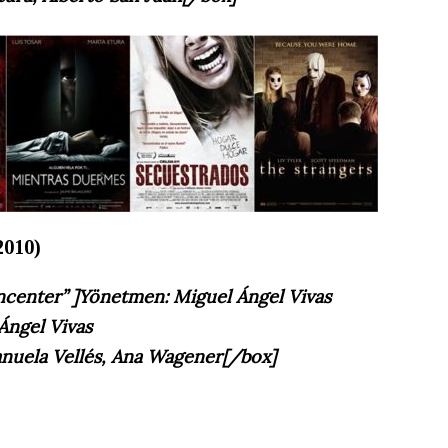
2010)
ncenter” ]
Yönetmen: Miguel Ángel Vivas
Ángel Vivas
nuela Vellés, Ana Wagener
[/box]