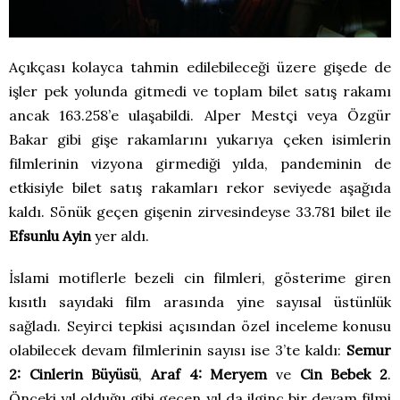
Açıkçası kolayca tahmin edilebileceği üzere gişede de
işler pek yolunda gitmedi ve toplam bilet satış rakamı
ancak 163.258’e ulaşabildi. Alper Mestçi veya Özgür
Bakar gibi gişe rakamlarını yukarıya çeken isimlerin
filmlerinin vizyona girmediği yılda, pandeminin de
etkisiyle bilet satış rakamları rekor seviyede aşağıda
kaldı. Sönük geçen gişenin zirvesindeyse 33.781 bilet ile
Efsunlu Ayin
yer aldı.
İslami motiflerle bezeli cin filmleri, gösterime giren
kısıtlı sayıdaki film arasında yine sayısal üstünlük
sağladı. Seyirci tepkisi açısından özel inceleme konusu
olabilecek devam filmlerinin sayısı ise 3’te kaldı:
Semur
2: Cinlerin Büyüsü
,
Araf 4: Meryem
ve
Cin Bebek 2
.
Önceki yıl olduğu gibi geçen yıl da ilginç bir devam filmi