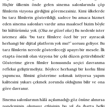
Hiçbir ülkenin önde gelen sinema salonlarında çöp
filmlerin vizyona girdiğini göremezsiniz. Kimi ülkelerde
bu tarz filmlerin gösterildiği, sadece bu amaca hizmet
eden sinema salonları vardır ama maalesef bizim böyle
bir kültürümüz yok. (
Olsa ne güzel olur.
) Bu nedenle ister
istemez akla “bu tarz filmlere özel bir yer ayıracak
herhangi bir dijital platform yok mu?” sorusu geliyor. Bu
tarz filmlerin nerede gösterileceği apayrı bir mesele. İlk
etapta önemli olan vizyona bir çeki düzen getirebilmek!
Gösterime giren filmler konusunda seçici davranma
refleksi geliştirmeliyiz. Böylece herhangi bir korku filmi
yapımcısı, filmini gösterime sokmak istiyorsa yapım
kalitesini yukarı çekmek zorunda olduğunu bilir ve ona
göre davranır.
Sinema salonlarının hâlâ açılamadığı göz önüne alınırsa
pandeminin olumsuz etkisinin bu yıl da (hatta belki