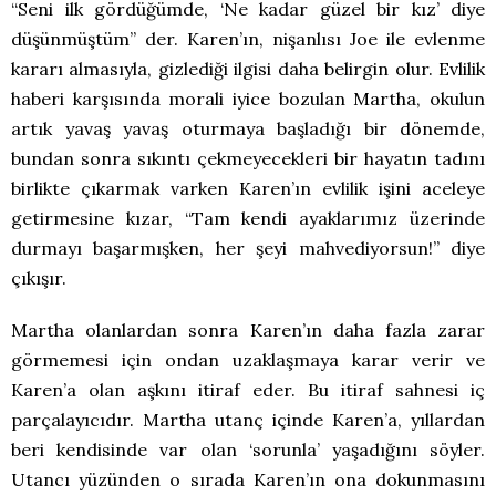
“Seni ilk gördüğümde, ‘Ne kadar güzel bir kız’ diye
düşünmüştüm” der. Karen’ın, nişanlısı Joe ile evlenme
kararı almasıyla, gizlediği ilgisi daha belirgin olur. Evlilik
haberi karşısında morali iyice bozulan Martha, okulun
artık yavaş yavaş oturmaya başladığı bir dönemde,
bundan sonra sıkıntı çekmeyecekleri bir hayatın tadını
birlikte çıkarmak varken Karen’ın evlilik işini aceleye
getirmesine kızar, “Tam kendi ayaklarımız üzerinde
durmayı başarmışken, her şeyi mahvediyorsun!” diye
çıkışır.
Martha olanlardan sonra Karen’ın daha fazla zarar
görmemesi için ondan uzaklaşmaya karar verir ve
Karen’a olan aşkını itiraf eder. Bu itiraf sahnesi iç
parçalayıcıdır. Martha utanç içinde Karen’a, yıllardan
beri kendisinde var olan ‘sorunla’ yaşadığını söyler.
Utancı yüzünden o sırada Karen’ın ona dokunmasını