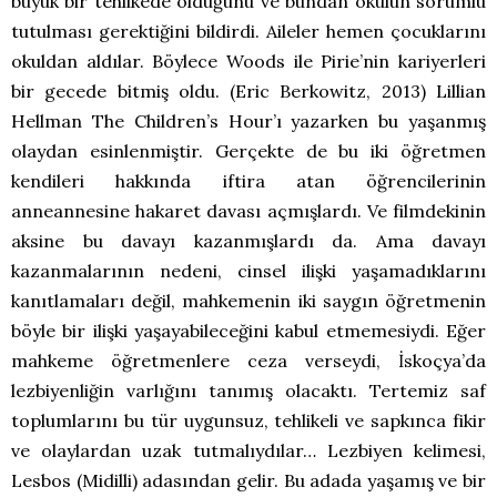
büyük bir tehlikede olduğunu ve bundan okulun sorumlu
tutulması gerektiğini bildirdi. Aileler hemen çocuklarını
okuldan aldılar. Böylece Woods ile Pirie’nin kariyerleri
bir gecede bitmiş oldu. (Eric Berkowitz, 2013) Lillian
Hellman The Children’s Hour’ı yazarken bu yaşanmış
olaydan esinlenmiştir. Gerçekte de bu iki öğretmen
kendileri hakkında iftira atan öğrencilerinin
anneannesine hakaret davası açmışlardı. Ve filmdekinin
aksine bu davayı kazanmışlardı da. Ama davayı
kazanmalarının nedeni, cinsel ilişki yaşamadıklarını
kanıtlamaları değil, mahkemenin iki saygın öğretmenin
böyle bir ilişki yaşayabileceğini kabul etmemesiydi. Eğer
mahkeme öğretmenlere ceza verseydi, İskoçya’da
lezbiyenliğin varlığını tanımış olacaktı. Tertemiz saf
toplumlarını bu tür uygunsuz, tehlikeli ve sapkınca fikir
ve olaylardan uzak tutmalıydılar… Lezbiyen kelimesi,
Lesbos (Midilli) adasından gelir. Bu adada yaşamış ve bir