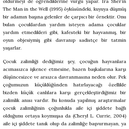
öldürmeyi de öğrendiklerine vurgu yapar. Ira Sher’in
The Man in the Well (1995) öyküsündeki, kuyuya düşmüş
bir adamın başına gelenler de çarpıcı bir örnektir. Onu
bulan çocuklardan yardım isteyen adama çocuklar
yardım etmedikleri gibi, kafesteki bir hayvanmış, bir
oyun objesiymiş gibi davranıp sadistçe bir tatmin
yaşarlar.
Çocuk zalimliği dediğimiz şey, çocuğun hayvanlara
acımasızca işkence etmesine, bazen başkalarına karşı
düşüncesizce ve arsızca davranmasına neden olur. Pek
çoğumuzun küçüklüğünden hatırlayacağı özellikle
bizden küçük canlılara karşı gerçekleştirdiğimiz bir
zalimlik anısı vardır. Bu konuda yapılmış araştırmalar
çocuk zalimliğinin çoğunlukla aile içi şiddete bağlı
olduğunu ortaya koymuşsa da (Cheryl L. Currie, 2004)
aile içi şiddete tanık olup da zalimliğe başvurmayan, ya