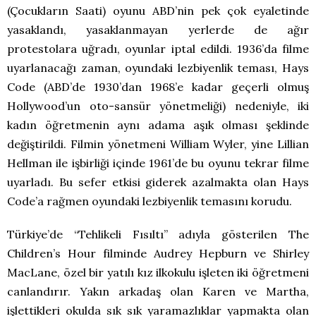
(Çocukların Saati) oyunu ABD’nin pek çok eyaletinde
yasaklandı, yasaklanmayan yerlerde de ağır
protestolara uğradı, oyunlar iptal edildi. 1936’da filme
uyarlanacağı zaman, oyundaki lezbiyenlik teması, Hays
Code (ABD’de 1930’dan 1968’e kadar geçerli olmuş
Hollywood’un oto-sansür yönetmeliği) nedeniyle, iki
kadın öğretmenin aynı adama aşık olması şeklinde
değiştirildi. Filmin yönetmeni William Wyler, yine Lillian
Hellman ile işbirliği içinde 1961’de bu oyunu tekrar filme
uyarladı. Bu sefer etkisi giderek azalmakta olan Hays
Code’a rağmen oyundaki lezbiyenlik temasını korudu.
Türkiye’de “Tehlikeli Fısıltı” adıyla gösterilen The
Children’s Hour filminde Audrey Hepburn ve Shirley
MacLane, özel bir yatılı kız ilkokulu işleten iki öğretmeni
canlandırır. Yakın arkadaş olan Karen ve Martha,
işlettikleri okulda sık sık yaramazlıklar yapmakta olan