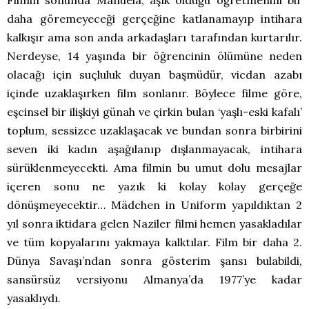
Filmin sonunda Manuela, aşık olduğu öğretmenini bir
daha göremeyeceği gerçeğine katlanamayıp intihara
kalkışır ama son anda arkadaşları tarafından kurtarılır.
Nerdeyse, 14 yaşında bir öğrencinin ölümüne neden
olacağı için suçluluk duyan başmüdür, vicdan azabı
içinde uzaklaşırken film sonlanır. Böylece filme göre,
eşcinsel bir ilişkiyi günah ve çirkin bulan ‘yaşlı-eski kafalı’
toplum, sessizce uzaklaşacak ve bundan sonra birbirini
seven iki kadın aşağılanıp dışlanmayacak, intihara
sürüklenmeyecekti. Ama filmin bu umut dolu mesajlar
içeren sonu ne yazık ki kolay kolay gerçeğe
dönüşmeyecektir… Mädchen in Uniform yapıldıktan 2
yıl sonra iktidara gelen Naziler filmi hemen yasakladılar
ve tüm kopyalarını yakmaya kalktılar. Film bir daha 2.
Dünya Savaşı’ndan sonra gösterim şansı bulabildi,
sansürsüz versiyonu Almanya’da 1977’ye kadar
yasaklıydı.