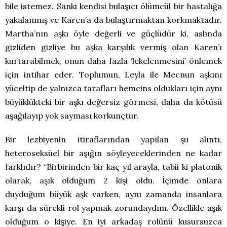
bile istemez. Sanki kendisi bulaşıcı ölümcül bir hastalığa
yakalanmış ve Karen’a da bulaştırmaktan korkmaktadır.
Martha’nın aşkı öyle değerli ve güçlüdür ki, aslında
gizliden gizliye bu aşka karşılık vermiş olan Karen’ı
kurtarabilmek, onun daha fazla ‘lekelenmesini’ önlemek
için intihar eder. Toplumun, Leyla ile Mecnun aşkını
yüceltip de yalnızca tarafları hemcins oldukları için aynı
büyüklükteki bir aşkı değersiz görmesi, daha da kötüsü
aşağılayıp yok sayması korkunçtur.
Bir lezbiyenin itiraflarından yapılan şu alıntı,
heteroseksüel bir aşığın söyleyeceklerinden ne kadar
farklıdır? “Birbirinden bir kaç yıl arayla, tabii ki platonik
olarak, aşık olduğum 2 kişi oldu. İçimde onlara
duyduğum büyük aşk varken, aynı zamanda insanlara
karşı da sürekli rol yapmak zorundaydım. Özellikle aşık
olduğum o kişiye. En iyi arkadaş rolünü kusursuzca