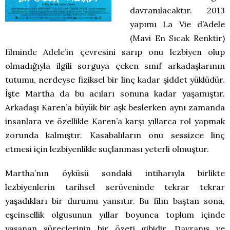
davranılacaktır. 2013
yapımı La Vie d’Adele
(Mavi En Sıcak Renktir)
filminde Adele’in çevresini sarıp onu lezbiyen olup
olmadığıyla ilgili sorguya çeken sınıf arkadaşlarının
tutumu, nerdeyse fiziksel bir linç kadar şiddet yüklüdür.
İşte Martha da bu acıları sonuna kadar yaşamıştır.
Arkadaşı Karen’a büyük bir aşk beslerken aynı zamanda
insanlara ve özellikle Karen’a karşı yıllarca rol yapmak
zorunda kalmıştır. Kasabalıların onu sessizce linç
etmesi için lezbiyenlikle suçlanması yeterli olmuştur.
Martha’nın öyküsü sondaki intiharıyla birlikte
lezbiyenlerin tarihsel serüveninde tekrar tekrar
yaşadıkları bir durumu yansıtır. Bu film baştan sona,
eşcinsellik olgusunun yıllar boyunca toplum içinde
yaşanan süreçlerinin bir özeti gibidir. Davranış ve