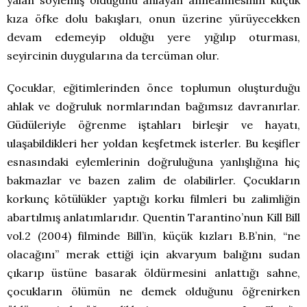
yalan söylemiş olduğunu anlayan anneannesinin küçük
kıza öfke dolu bakışları, onun üzerine yürüyecekken
devam edemeyip olduğu yere yığılıp oturması,
seyircinin duygularına da tercüman olur.
Çocuklar, eğitimlerinden önce toplumun oluşturduğu
ahlak ve doğruluk normlarından bağımsız davranırlar.
Güdüleriyle öğrenme iştahları birleşir ve hayatı,
ulaşabildikleri her yoldan keşfetmek isterler. Bu keşifler
esnasındaki eylemlerinin doğruluğuna yanlışlığına hiç
bakmazlar ve bazen zalim de olabilirler. Çocukların
korkunç kötülükler yaptığı korku filmleri bu zalimliğin
abartılmış anlatımlarıdır. Quentin Tarantino’nun Kill Bill
vol.2 (2004) filminde Bill’in, küçük kızları B.B’nin, “ne
olacağını” merak ettiği için akvaryum balığını sudan
çıkarıp üstüne basarak öldürmesini anlattığı sahne,
çocukların ölümün ne demek olduğunu öğrenirken