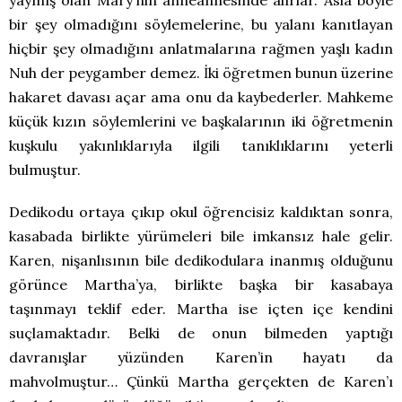
yaymış olan Mary’nin anneannesinde alırlar. Asla böyle
bir şey olmadığını söylemelerine, bu yalanı kanıtlayan
hiçbir şey olmadığını anlatmalarına rağmen yaşlı kadın
Nuh der peygamber demez. İki öğretmen bunun üzerine
hakaret davası açar ama onu da kaybederler. Mahkeme
küçük kızın söylemlerini ve başkalarının iki öğretmenin
kuşkulu yakınlıklarıyla ilgili tanıklıklarını yeterli
bulmuştur.
Dedikodu ortaya çıkıp okul öğrencisiz kaldıktan sonra,
kasabada birlikte yürümeleri bile imkansız hale gelir.
Karen, nişanlısının bile dedikodulara inanmış olduğunu
görünce Martha’ya, birlikte başka bir kasabaya
taşınmayı teklif eder. Martha ise içten içe kendini
suçlamaktadır. Belki de onun bilmeden yaptığı
davranışlar yüzünden Karen’in hayatı da
mahvolmuştur… Çünkü Martha gerçekten de Karen’ı