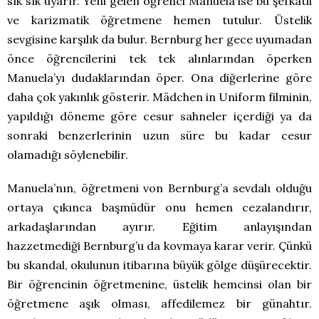
sık sık uyarır. Yeni gelen öğrenci Manuela ise bu şefkatli
ve karizmatik öğretmene hemen tutulur. Üstelik
sevgisine karşılık da bulur. Bernburg her gece uyumadan
önce öğrencilerini tek tek alınlarından öperken
Manuela’yı dudaklarından öper. Ona diğerlerine göre
daha çok yakınlık gösterir. Mädchen in Uniform filminin,
yapıldığı döneme göre cesur sahneler içerdiği ya da
sonraki benzerlerinin uzun süre bu kadar cesur
olamadığı söylenebilir.
Manuela’nın, öğretmeni von Bernburg’a sevdalı olduğu
ortaya çıkınca başmüdür onu hemen cezalandırır,
arkadaşlarından ayırır. Eğitim anlayışından
hazzetmediği Bernburg’u da kovmaya karar verir. Çünkü
bu skandal, okulunun itibarına büyük gölge düşürecektir.
Bir öğrencinin öğretmenine, üstelik hemcinsi olan bir
öğretmene aşık olması, affedilemez bir günahtır.