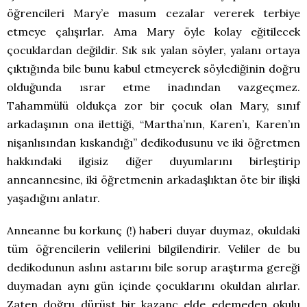
öğrencileri Mary’e masum cezalar vererek terbiye
etmeye çalışırlar. Ama Mary öyle kolay eğitilecek
çocuklardan değildir. Sık sık yalan söyler, yalanı ortaya
çıktığında bile bunu kabul etmeyerek söylediğinin doğru
olduğunda ısrar etme inadından vazgeçmez.
Tahammülü oldukça zor bir çocuk olan Mary, sınıf
arkadaşının ona ilettiği, “Martha’nın, Karen’ı, Karen’ın
nişanlısından kıskandığı” dedikodusunu ve iki öğretmen
hakkındaki ilgisiz diğer duyumlarını birleştirip
anneannesine, iki öğretmenin arkadaşlıktan öte bir ilişki
yaşadığını anlatır.
Anneanne bu korkunç (!) haberi duyar duymaz, okuldaki
tüm öğrencilerin velilerini bilgilendirir. Veliler de bu
dedikodunun aslını astarını bile sorup araştırma gereği
duymadan aynı gün içinde çocuklarını okuldan alırlar.
Zaten doğru dürüst bir kazanç elde edemeden okulu