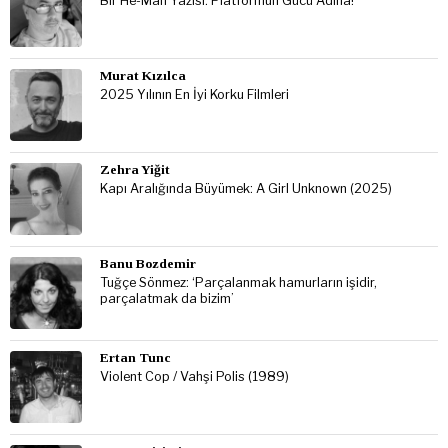
Bir He-Man Yazısı: Platformun Gücü Adına!
Murat Kızılca
2025 Yılının En İyi Korku Filmleri
Zehra Yiğit
Kapı Aralığında Büyümek: A Girl Unknown (2025)
Banu Bozdemir
Tuğçe Sönmez: ‘Parçalanmak hamurların işidir,
parçalatmak da bizim’
Ertan Tunc
Violent Cop / Vahşi Polis (1989)