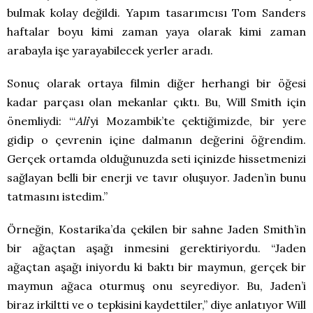
bulmak kolay değildi. Yapım tasarımcısı Tom Sanders
haftalar boyu kimi zaman yaya olarak kimi zaman
arabayla işe yarayabilecek yerler aradı.
Sonuç olarak ortaya filmin diğer herhangi bir öğesi
kadar parçası olan mekanlar çıktı. Bu, Will Smith için
önemliydi: “‘
Ali
’yi Mozambik’te çektiğimizde, bir yere
gidip o çevrenin içine dalmanın değerini öğrendim.
Gerçek ortamda olduğunuzda seti içinizde hissetmenizi
sağlayan belli bir enerji ve tavır oluşuyor. Jaden’in bunu
tatmasını istedim.”
Örneğin, Kostarika’da çekilen bir sahne Jaden Smith’in
bir ağaçtan aşağı inmesini gerektiriyordu. “Jaden
ağaçtan aşağı iniyordu ki baktı bir maymun, gerçek bir
maymun ağaca oturmuş onu seyrediyor. Bu, Jaden’i
biraz irkiltti ve o tepkisini kaydettiler,” diye anlatıyor Will