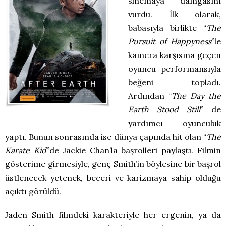
sinemaya damgasını
vurdu. İlk olarak,
babasıyla birlikte “
The
Pursuit of Happyness
”le
kamera karşısına geçen
oyuncu performansıyla
beğeni topladı.
Ardından “
The Day the
Earth Stood Still
” de
yardımcı oyunculuk
yaptı. Bunun sonrasında ise dünya çapında hit olan “
The
Karate Kid
”de Jackie Chan’la başrolleri paylaştı. Filmin
gösterime girmesiyle, genç Smith’in böylesine bir başrol
üstlenecek yetenek, beceri ve karizmaya sahip olduğu
açıktı görüldü.
Jaden Smith filmdeki karakteriyle her ergenin, ya da