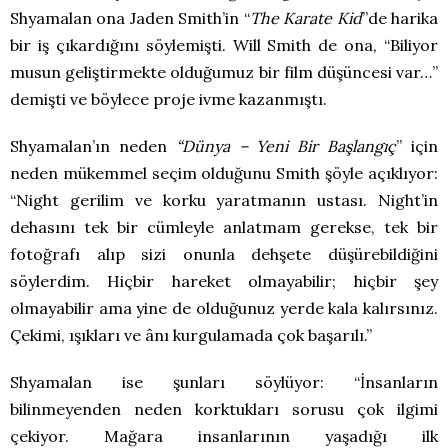
Shyamalan ona Jaden Smith’in “
The Karate Kid
”de harika
bir iş çıkardığını söylemişti. Will Smith de ona, “Biliyor
musun geliştirmekte olduğumuz bir film düşüncesi var…”
demişti ve böylece proje ivme kazanmıştı.
Shyamalan’ın neden
“Dünya – Yeni Bir Başlangıç
” için
neden mükemmel seçim olduğunu Smith şöyle açıklıyor:
“Night gerilim ve korku yaratmanın ustası. Night’in
dehasını tek bir cümleyle anlatmam gerekse, tek bir
fotoğrafı alıp sizi onunla dehşete düşürebildiğini
söylerdim. Hiçbir hareket olmayabilir; hiçbir şey
olmayabilir ama yine de olduğunuz yerde kala kalırsınız.
Çekimi, ışıkları ve ânı kurgulamada çok başarılı.”
Shyamalan ise şunları söylüyor: “İnsanların
bilinmeyenden neden korktukları sorusu çok ilgimi
çekiyor. Mağara insanlarının yaşadığı ilk