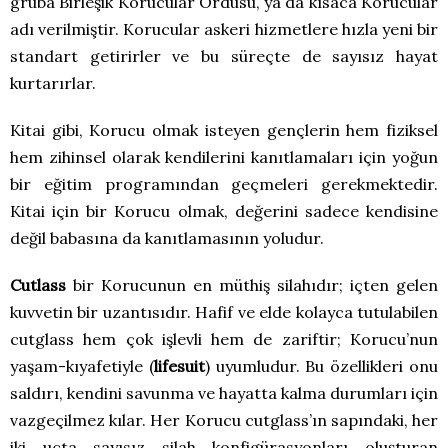
gruba Birleşik Korucular Ordusu, ya da kısaca Korucular
adı verilmiştir. Korucular askeri hizmetlere hızla yeni bir
standart getirirler ve bu süreçte de sayısız hayat
kurtarırlar.
Kitai gibi, Korucu olmak isteyen gençlerin hem fiziksel
hem zihinsel olarak kendilerini kanıtlamaları için yoğun
bir eğitim programından geçmeleri gerekmektedir.
Kitai için bir Korucu olmak, değerini sadece kendisine
değil babasına da kanıtlamasının yoludur.
Cutlass
bir Korucunun en müthiş silahıdır; içten gelen
kuvvetin bir uzantısıdır. Hafif ve elde kolayca tutulabilen
cutglass hem çok işlevli hem de zariftir; Korucu’nun
yaşam-kıyafetiyle (
lifesuit
) uyumludur. Bu özellikleri onu
saldırı, kendini savunma ve hayatta kalma durumları için
vazgeçilmez kılar. Her Korucu cutglass’ın sapındaki, her
iki uçta sayısız silah konfigürasyonları oluşturan