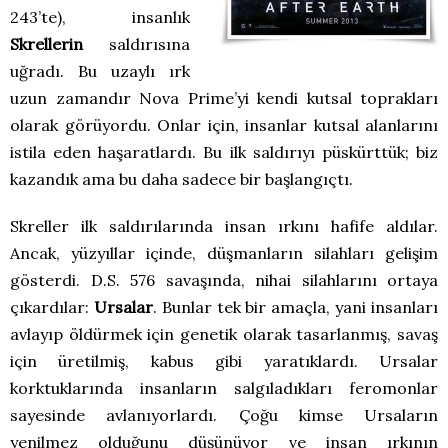
243’te), insanlık
Skrellerin
saldırısına
uğradı. Bu uzaylı ırk
uzun zamandır Nova Prime’yi kendi kutsal toprakları
olarak görüyordu. Onlar için, insanlar kutsal alanlarını
istila eden haşaratlardı. Bu ilk saldırıyı püskürttük; biz
kazandık ama bu daha sadece bir başlangıçtı.
Skreller ilk saldırılarında insan ırkını hafife aldılar.
Ancak, yüzyıllar içinde, düşmanların silahları gelişim
gösterdi. D.S. 576 savaşında, nihai silahlarını ortaya
çıkardılar:
Ursalar
. Bunlar tek bir amaçla, yani insanları
avlayıp öldürmek için genetik olarak tasarlanmış, savaş
için üretilmiş, kabus gibi yaratıklardı. Ursalar
korktuklarında insanların salgıladıkları feromonlar
sayesinde avlanıyorlardı. Çoğu kimse Ursaların
yenilmez olduğunu düşünüyor ve insan ırkının