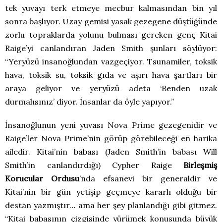
tek yuvayı terk etmeye mecbur kalmasından bin yıl
sonra başlıyor. Uzay gemisi yasak gezegene düştüğünde
zorlu topraklarda yolunu bulması gereken genç Kitai
Raige’yi canlandıran Jaden Smith şunları söylüyor:
“Yeryüzü insanoğlundan vazgeçiyor. Tsunamiler, toksik
hava, toksik su, toksik gıda ve aşırı hava şartları bir
araya geliyor ve yeryüzü adeta ‘Benden uzak
durmalısınız’ diyor. İnsanlar da öyle yapıyor.”
İnsanoğlunun yeni yuvası Nova Prime gezegenidir ve
Raige’ler Nova Prime’nin görüp görebileceği en harika
ailedir. Kitai’nin babası (Jaden Smith’in babası Will
Smith’in canlandırdığı) Cypher Raige
Birleşmiş
Korucular Ordusu
’nda efsanevi bir generaldir ve
Kitai’nin bir gün yetişip geçmeye kararlı olduğu bir
destan yazmıştır… ama her şey planlandığı gibi gitmez.
“Kitai babasının çizgisinde yürümek konusunda büyük