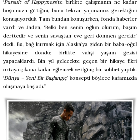
‘
Pursuit of Happyness
’te birlikte çalışmanın ne kadar
hoşumuza gittiğini, bunu tekrar yapmamız gerektiğini
konuşuyorduk. Tam bundan konuşurken, fonda haberler
vardı ve Jaden, ‘Belki ben senin oğlun olurum, başım
derttedir ve senin savaştan eve geri dönmen gerekir,’
dedi. Bu, bağ kurmak için Alaska’ya giden bir baba-oğul
hikayesine döndü; birlikte vahşi yaşam gezisi
yapacaklardı. Bin yıl gelecekte geçen bir hikaye fikri
ortaya çıkana kadar eğlenceli ve ilginç bir sohbet yaptık.
‘
Dünya – Yeni Bir Başlangıç
’ konsepti böylece kafamızda
oluşmaya başladı.”