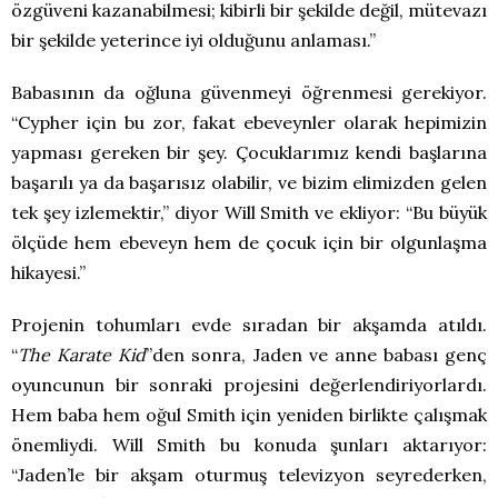
özgüveni kazanabilmesi; kibirli bir şekilde değil, mütevazı
bir şekilde yeterince iyi olduğunu anlaması.”
Babasının da oğluna güvenmeyi öğrenmesi gerekiyor.
“Cypher için bu zor, fakat ebeveynler olarak hepimizin
yapması gereken bir şey. Çocuklarımız kendi başlarına
başarılı ya da başarısız olabilir, ve bizim elimizden gelen
tek şey izlemektir,” diyor Will Smith ve ekliyor: “Bu büyük
ölçüde hem ebeveyn hem de çocuk için bir olgunlaşma
hikayesi.”
Projenin tohumları evde sıradan bir akşamda atıldı.
“
The Karate Kid
”den sonra, Jaden ve anne babası genç
oyuncunun bir sonraki projesini değerlendiriyorlardı.
Hem baba hem oğul Smith için yeniden birlikte çalışmak
önemliydi. Will Smith bu konuda şunları aktarıyor:
“Jaden’le bir akşam oturmuş televizyon seyrederken,