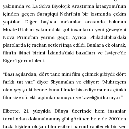
yakınında ve La Selva Biyolojik Araştırma İstasyonu’nun
içinden geçen Sarapiqui Nehri’nin bir kısmında çekim
yaptılar. Diğer başlıca mekanlar arasında bulunan
Moab-Utah’ın yakınındaki çöl insanların yeni gezegeni
Nova Prime’nin yerine geçti. Ayrıca, Philadelphia’daki
platolarda iç mekan setleri inşa edildi. Bunlara ek olarak,
film’in ikinci birimi İzlanda’daki buzulları ve İsviçre’de
Eiger’i görüntüledi.
“Bazı açılardan, dört tane mini film çekmek gibiydi; dört
farklı tat var,” diyor Shyamalan ve ekliyor: “Muhteşem
olan şey şu ki bence bunu filmde hissediyorsunuz çünkü
film size sürekli açılınlar sunuyor ve tazeliğini koruyor.”
Elbette, 21. yüzyılda Dünya üzerinde hem insanlar
tarafından dokunulmamış gibi görünen hem de 200’den
fazla kişiden oluşan film ekibini barındırabilecek bir yer