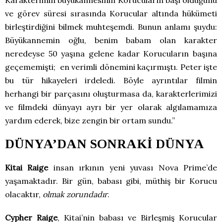
ve görev süresi sırasında Korucular altında hükümeti
birleştirdiğini bilmek muhteşemdi. Bunun anlamı şuydu:
Büyükannemin oğlu, benim babam olan karakter
neredeyse 50 yaşına gelene kadar Korucuların başına
geçememişti; en verimli dönemini kaçırmıştı. Peter işte
bu tür hikayeleri irdeledi. Böyle ayrıntılar filmin
herhangi bir parçasını oluşturmasa da, karakterlerimizi
ve filmdeki dünyayı ayrı bir yer olarak algılamamıza
yardım ederek, bize zengin bir ortam sundu.”
DÜNYA’DAN SONRAKİ DÜNYA
Kitai Raige
insan ırkının yeni yuvası Nova Prime’de
yaşamaktadır. Bir gün, babası gibi, müthiş bir Korucu
olacaktır,
olmak zorundadır
.
Cypher Raige
, Kitai’nin babası ve Birleşmiş Korucular