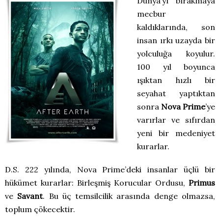
Dünya’yı bırakmaya
mecbur
kaldıklarında, son
insan ırkı uzayda bir
yolculuğa koyulur.
100 yıl boyunca
ışıktan hızlı bir
seyahat yaptıktan
sonra
Nova Prime
’ye
varırlar ve sıfırdan
yeni bir medeniyet
kurarlar.
D.S. 222 yılında, Nova Prime’deki insanlar üçlü bir
hükümet kurarlar: Birleşmiş Korucular Ordusu,
Primus
ve
Savant
. Bu üç temsilcilik arasında denge olmazsa,
toplum çökecektir.