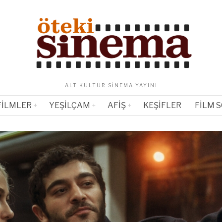
ALT KÜLTÜR SINEMA YAYINI
FILMLER
YEŞILÇAM
AFIŞ
KEŞIFLER
FILM 