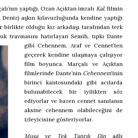
alı’nın yaptığı, Ozan Açıktan imzalı
Kal
, filmin
k Deniz) aşkın kılavuzluğunda kendine yaptığı
ır birlikte olduğu kız arkadaşı tarafından terk
uk travmasını hatırlayan Semih, tıpkı Dante
gibi Cehennem, Araf ve Cennet’ten
geçerek kendine ulaşmaya çalışıyor
film boyunca. Marçalı ve Açıktan
filmlerinde Dante’nin
Cehennem
’inin
birinci kantosundaki gibi acılarda
bulunabilecek bir iyilikten söz
ediyorlar ve bazen cennet sanılanın
aksine cehennem olabileceğini de
izleyicisine gösteriyorlar.
Musa ve Tek Tanrılı Din
adlı