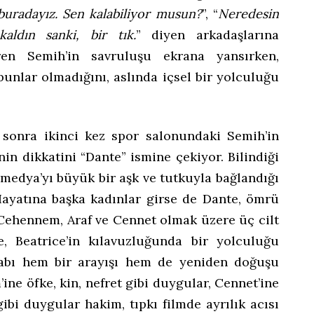
buradayız. Sen kalabiliyor musun?
”, “
Neredesin
aldın sanki, bir tık.
” diyen arkadaşlarına
en Semih’in savruluşu ekrana yansırken,
unlar olmadığını, aslında içsel bir yolculuğu
 sonra ikinci kez spor salonundaki Semih’in
inin dikkatini “Dante” ismine çekiyor. Bilindiği
omedya’yı büyük bir aşk ve tutkuyla bağlandığı
 Hayatına başka kadınlar girse de Dante, ömrü
 Cehennem, Araf ve Cennet olmak üzere üç cilt
, Beatrice’in kılavuzluğunda bir yolculuğu
tabı hem bir arayışı hem de yeniden doğuşu
ne öfke, kin, nefret gibi duygular, Cennet’ine
 gibi duygular hakim, tıpkı filmde ayrılık acısı