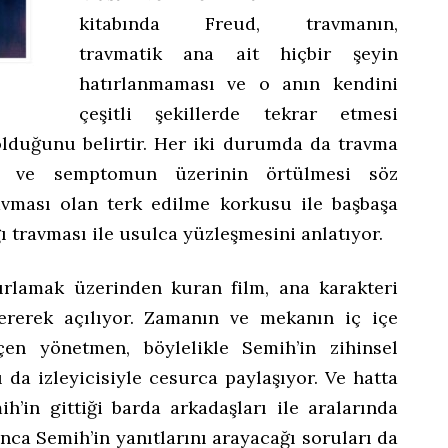
kitabında Freud, travmanın,
travmatik ana ait hiçbir şeyin
hatırlanmaması ve o anın kendini
çeşitli şekillerde tekrar etmesi
 olduğunu belirtir. Her iki durumda da travma
sı ve semptomun üzerinin örtülmesi söz
avması olan terk edilme korkusu ile başbaşa
ı travması ile usulca yüzleşmesini anlatıyor.
ırlamak üzerinden kuran film, ana karakteri
tererek açılıyor. Zamanın ve mekanın iç içe
çen yönetmen, böylelikle Semih’in zihinsel
ı da izleyicisiyle cesurca paylaşıyor. Ve hatta
h’in gittiği barda arkadaşları ile aralarında
nca Semih’in yanıtlarını arayacağı soruları da