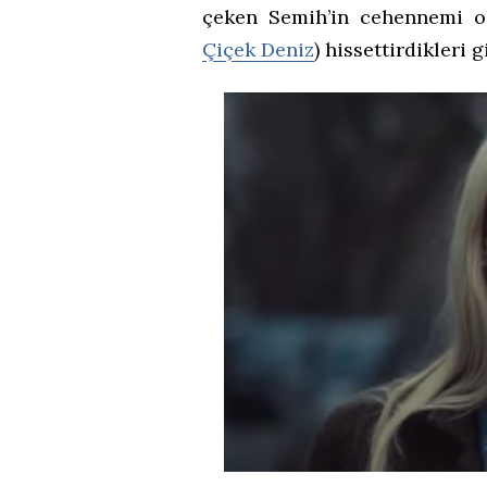
çeken Semih’in cehennemi ol
Çiçek Deniz
) hissettirdikleri 