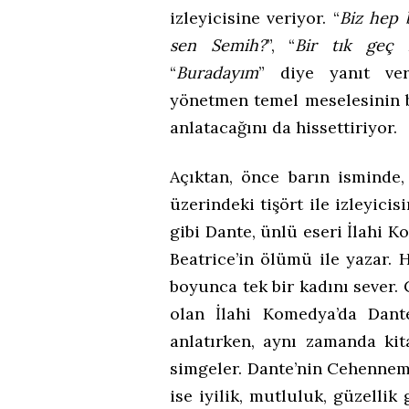
izleyicisine veriyor. “
Biz hep 
sen Semih?
”, “
Bir tık geç k
“
Buradayım
” diye yanıt ver
yönetmen temel meselesinin b
anlatacağını da hissettiriyor.
Açıktan, önce barın isminde,
üzerindeki tişört ile izleyicis
gibi Dante, ünlü eseri İlahi K
Beatrice’in ölümü ile yazar.
boyunca tek bir kadını sever.
olan İlahi Komedya’da Dante
anlatırken, aynı zamanda ki
simgeler. Dante’nin Cehennem’i
ise iyilik, mutluluk, güzellik