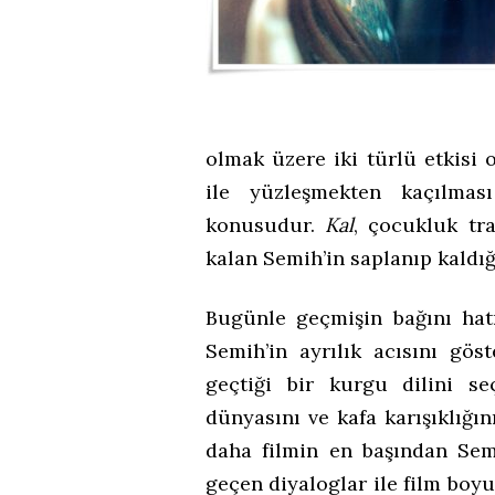
olmak üzere iki türlü etkisi
ile yüzleşmekten kaçılma
konusudur.
Kal
, çocukluk tr
kalan Semih’in saplanıp kaldığ
Bugünle geçmişin bağını hat
Semih’in ayrılık acısını gös
geçtiği bir kurgu dilini se
dünyasını ve kafa karışıklığın
daha filmin en başından Semi
geçen diyaloglar ile film boyu