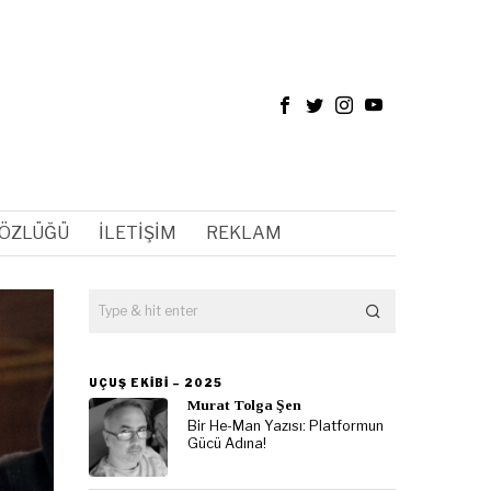
SÖZLÜĞÜ
İLETIŞIM
REKLAM
UÇUŞ EKIBI – 2025
Murat Tolga Şen
Bir He-Man Yazısı: Platformun
Gücü Adına!