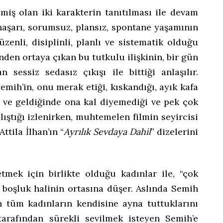
zilmiş olan iki karakterin tanıtılması ile devam
haşarı, sorumsuz, plansız, spontane yaşamının
zenli, disiplinli, planlı ve sistematik olduğu
ğinden ortaya çıkan bu tutkulu ilişkinin, bir gün
 sessiz sedasız çıkışı ile bittiği anlaşılır.
emih’in, onu merak etiği, kıskandığı, ayık kafa
 ve geldiğinde ona kal diyemediği ve pek çok
lıştığı izlenirken, muhtemelen filmin seyircisi
ttila İlhan’ın “
Ayrılık Sevdaya Dahil
” dizelerini
etmek için birlikte olduğu kadınlar ile, “çok
 boşluk halinin ortasına düşer. Aslında Semih
en tüm kadınların kendisine ayna tuttuklarını
 tarafından sürekli sevilmek isteyen Semih’e