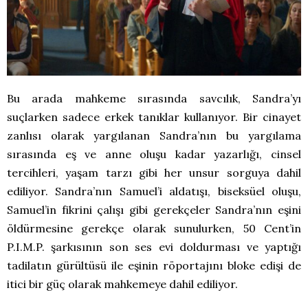
Bu arada mahkeme sırasında savcılık, Sandra’yı
suçlarken sadece erkek tanıklar kullanıyor. Bir cinayet
zanlısı olarak yargılanan Sandra’nın bu yargılama
sırasında eş ve anne oluşu kadar yazarlığı, cinsel
tercihleri, yaşam tarzı gibi her unsur sorguya dahil
ediliyor. Sandra’nın Samuel’i aldatışı, biseksüel oluşu,
Samuel’in fikrini çalışı gibi gerekçeler Sandra’nın eşini
öldürmesine gerekçe olarak sunulurken, 50 Cent’in
P.I.M.P. şarkısının son ses evi doldurması ve yaptığı
tadilatın gürültüsü ile eşinin röportajını bloke edişi de
itici bir güç olarak mahkemeye dahil ediliyor.