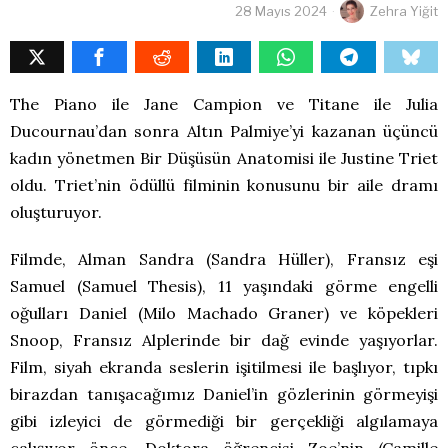
28 Mayıs 2024
Zehra Yiğit
The Piano ile Jane Campion ve Titane ile Julia
Ducournau’dan sonra Altın Palmiye’yi kazanan üçüncü
kadın yönetmen Bir Düşüsün Anatomisi ile Justine Triet
oldu. Triet’nin ödüllü filminin konusunu bir aile dramı
oluşturuyor.
Filmde, Alman Sandra (Sandra Hüller), Fransız eşi
Samuel (Samuel Thesis), 11 yaşındaki görme engelli
oğulları Daniel (Milo Machado Graner) ve köpekleri
Snoop, Fransız Alplerinde bir dağ evinde yaşıyorlar.
Film, siyah ekranda seslerin işitilmesi ile başlıyor, tıpkı
birazdan tanışacağımız Daniel’in gözlerinin görmeyişi
gibi izleyici de görmediği bir gerçekliği algılamaya
çalışıyor önce. Doktora öğrencisi Zoe’nin (Camille