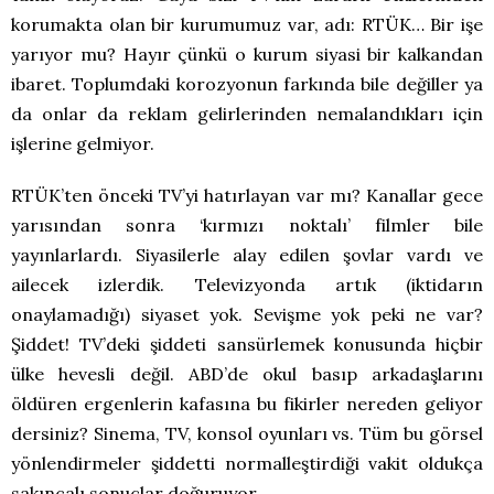
korumakta olan bir kurumumuz var, adı: RTÜK… Bir işe
yarıyor mu? Hayır çünkü o kurum siyasi bir kalkandan
ibaret. Toplumdaki korozyonun farkında bile değiller ya
da onlar da reklam gelirlerinden nemalandıkları için
işlerine gelmiyor.
RTÜK’ten önceki TV’yi hatırlayan var mı? Kanallar gece
yarısından sonra ‘kırmızı noktalı’ filmler bile
yayınlarlardı. Siyasilerle alay edilen şovlar vardı ve
ailecek izlerdik. Televizyonda artık (iktidarın
onaylamadığı) siyaset yok. Sevişme yok peki ne var?
Şiddet! TV’deki şiddeti sansürlemek konusunda hiçbir
ülke hevesli değil. ABD’de okul basıp arkadaşlarını
öldüren ergenlerin kafasına bu fikirler nereden geliyor
dersiniz? Sinema, TV, konsol oyunları vs. Tüm bu görsel
yönlendirmeler şiddetti normalleştirdiği vakit oldukça
sakıncalı sonuçlar doğuruyor.