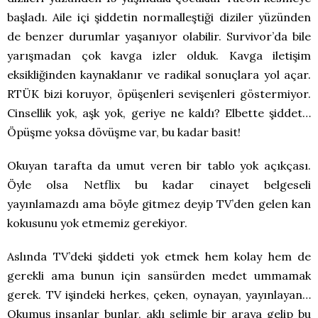
başladı. Aile içi şiddetin normalleştiği diziler yüzünden
de benzer durumlar yaşanıyor olabilir. Survivor’da bile
yarışmadan çok kavga izler olduk. Kavga iletişim
eksikliğinden kaynaklanır ve radikal sonuçlara yol açar.
RTÜK bizi koruyor, öpüşenleri sevişenleri göstermiyor.
Cinsellik yok, aşk yok, geriye ne kaldı? Elbette şiddet…
Öpüşme yoksa dövüşme var, bu kadar basit!
Okuyan tarafta da umut veren bir tablo yok açıkçası.
Öyle olsa Netflix bu kadar cinayet belgeseli
yayınlamazdı ama böyle gitmez deyip TV’den gelen kan
kokusunu yok etmemiz gerekiyor.
Aslında TV’deki şiddeti yok etmek hem kolay hem de
gerekli ama bunun için sansürden medet ummamak
gerek. TV işindeki herkes, çeken, oynayan, yayınlayan…
Okumuş insanlar bunlar, aklı selimle bir araya gelip bu