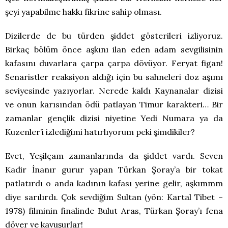
şeyi yapabilme hakkı fikrine sahip olması.
Dizilerde de bu türden şiddet gösterileri izliyoruz.
Birkaç bölüm önce aşkını ilan eden adam sevgilisinin
kafasını duvarlara çarpa çarpa dövüyor. Feryat figan!
Senaristler reaksiyon aldığı için bu sahneleri doz aşımı
seviyesinde yazıyorlar. Nerede kaldı Kaynanalar dizisi
ve onun karısından ödü patlayan Timur karakteri… Bir
zamanlar gençlik dizisi niyetine Yedi Numara ya da
Kuzenler’i izlediğimi hatırlıyorum peki şimdikiler?
Evet, Yeşilçam zamanlarında da şiddet vardı. Seven
Kadir İnanır gurur yapan Türkan Şoray’a bir tokat
patlatırdı o anda kadının kafası yerine gelir, aşkımmm
diye sarılırdı. Çok sevdiğim Sultan (yön: Kartal Tibet –
1978) filminin finalinde Bulut Aras, Türkan Şoray’ı fena
döver ve kavuşurlar!