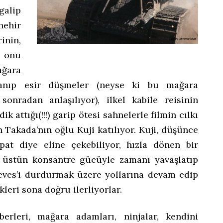
galip
nehir
inin,
 onu
ağara
lanıp esir düşmeler (neyse ki bu mağara
onradan anlaşılıyor), ilkel kabile reisinin
 attığı(!!!) garip ötesi sahnelerle filmin cılkı
n Takada’nın oğlu Kuji katılıyor. Kuji, düşünce
pat diye eline çekebiliyor, hızla dönen bir
 üstün konsantre gücüyle zamanı yavaşlatıp
Reeves’i durdurmak üzere yollarına devam edip
leri sona doğru ilerliyorlar.
berleri, mağara adamları, ninjalar, kendini