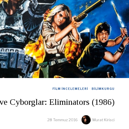
FILM İNCELEMELERI
·
BILIMKURGU
 ve Cyborglar: Eliminators (1986)
28 Temmuz 2016
Murat Kirisci