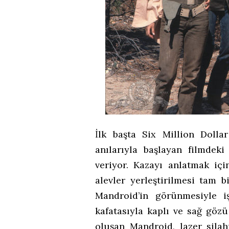
İlk başta Six Million Dolla
anılarıyla başlayan filmde
veriyor. Kazayı anlatmak iç
alevler yerleştirilmesi tam b
Mandroid’in görünmesiyle iş
kafatasıyla kaplı ve sağ göz
oluşan Mandroid, lazer silah