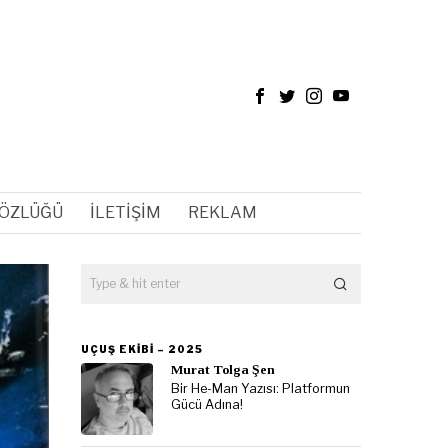
SÖZLÜĞÜ
İLETIŞIM
REKLAM
UÇUŞ EKIBI – 2025
Murat Tolga Şen
Bir He-Man Yazısı: Platformun
Gücü Adına!