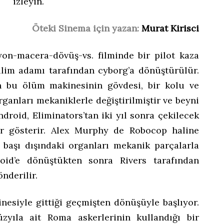
izleyin.
Öteki Sinema için yazan:
Murat Kirisci
yon-macera-dövüş-vs. filminde bir pilot kaza
bilim adamı tarafından cyborg’a dönüştürülür.
n bu ölüm makinesinin gövdesi, bir kolu ve
rganları mekaniklerle değiştirilmiştir ve beyni
droid, Eliminators’tan iki yıl sonra çekilecek
er gösterir. Alex Murphy de Robocop haline
e başı dışındaki organları mekanik parçalarla
droid’e dönüştükten sonra Rivers tarafından
nderilir.
nesiyle gittiği geçmişten dönüşüyle başlıyor.
yıla ait Roma askerlerinin kullandığı bir