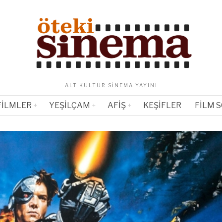
ALT KÜLTÜR SINEMA YAYINI
FILMLER
YEŞILÇAM
AFIŞ
KEŞIFLER
FILM 