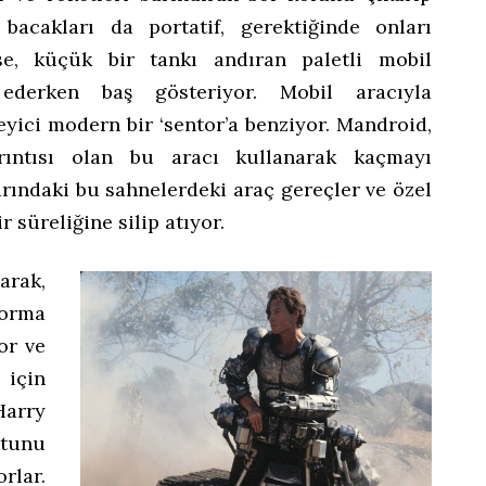
n bacakları da portatif, gerektiğinde onları
se, küçük bir tankı andıran paletli mobil
ederken baş gösteriyor. Mobil aracıyla
eyici modern bir ‘sentor’a benziyor. Mandroid,
yrıntısı olan bu aracı kullanarak kaçmayı
arındaki bu sahnelerdeki araç gereçler ve özel
ir süreliğine silip atıyor.
rak,
orma
or ve
 için
Harry
otunu
lar.