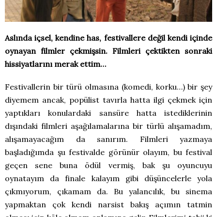
Aslında içsel, kendine has, festivallere değil kendi içinde
oynayan filmler çekmişsin. Filmleri çektikten sonraki
hissiyatlarını merak ettim…
Festivallerin bir türü olmasına (komedi, korku…) bir şey
diyemem ancak, popülist tavırla hatta ilgi çekmek için
yaptıkları konulardaki sansüre hatta istediklerinin
dışındaki filmleri aşağılamalarına bir türlü alışamadım,
alışamayacağım da sanırım. Filmleri yazmaya
başladığımda şu festivalde görünür olayım, bu festival
geçen sene buna ödül vermiş, bak şu oyuncuyu
oynatayım da finale kalayım gibi düşüncelerle yola
çıkmıyorum, çıkamam da. Bu yalancılık, bu sinema
yapmaktan çok kendi narsist bakış açımın tatmin