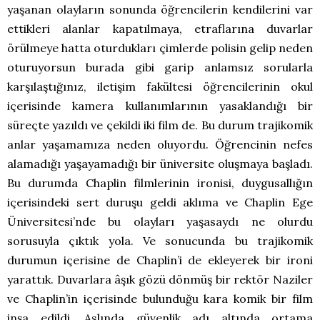
yaşanan olayların sonunda öğrencilerin kendilerini var
ettikleri alanlar kapatılmaya, etraflarına duvarlar
örülmeye hatta oturdukları çimlerde polisin gelip neden
oturuyorsun burada gibi garip anlamsız sorularla
karşılaştığınız, iletişim fakültesi öğrencilerinin okul
içerisinde kamera kullanımlarının yasaklandığı bir
süreçte yazıldı ve çekildi iki film de. Bu durum trajikomik
anlar yaşamamıza neden oluyordu. Öğrencinin nefes
alamadığı yaşayamadığı bir üniversite oluşmaya başladı.
Bu durumda Chaplin filmlerinin ironisi, duygusallığın
içerisindeki sert duruşu geldi aklıma ve Chaplin Ege
Üniversitesi’nde bu olayları yaşasaydı ne olurdu
sorusuyla çıktık yola. Ve sonucunda bu trajikomik
durumun içerisine de Chaplin’i de ekleyerek bir ironi
yarattık. Duvarlara âşık gözü dönmüş bir rektör Naziler
ve Chaplin’in içerisinde bulunduğu kara komik bir film
inşa edildi. Aslında güvenlik adı altında ortama