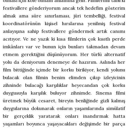
olması için köle olmam anlamına gelir. Filmlerimi tabii ki
festivallere gönderiyorum ancak tek hedefim gösterim
almak ama süre sınırlaması, jüri tembelliği, festival
koordinatörünün kişisel hırslarına yenilmiş festival
anlayışına sahip festivallere göndermek artık canımı
acıtıyor. Ve ne yazık ki kısa filmlerin çok kısıtlı perde
imkânları var ve bunun için bunları takmadan devam
etmem gerektiğini düşünüyorum. Her türlü alternatif
yolu da deniyorum denemeye de hazırım. Aslında her
film bittiğinde içimde bir korku birikiyor, kendi yolunu
bulacak olan filmin benim elimden çıkıp izleyicinin
zihninde bulacağı karşılıklar heyecandan çok korku
duygusuyla karşılık buluyor zihnimde. Sinema filmi
üretmek büyük cesaret, bireyin benliğinde gizli kalmış
duygularına dokunarak onların yaşamlarında simülatif
bir gerçeklik yaratarak onları inandırmak hatta
yaşamları boyunca yaşayacakları değişimde bir parça