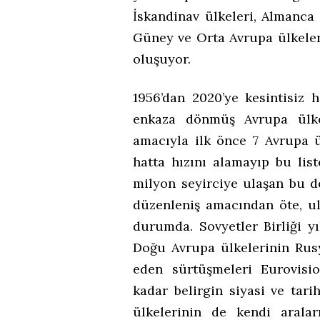
İskandinav ülkeleri, Almanca
Güney ve Orta Avrupa ülkeler
oluşuyor.
1956’dan 2020’ye kesintisiz 
enkaza dönmüş Avrupa ülkel
amacıyla ilk önce 7 Avrupa ü
hatta hızını alamayıp bu lis
milyon seyirciye ulaşan bu d
düzenleniş amacından öte, u
durumda. Sovyetler Birliği yı
Doğu Avrupa ülkelerinin Rusy
eden sürtüşmeleri Eurovisi
kadar belirgin siyasi ve tar
ülkelerinin de kendi arala