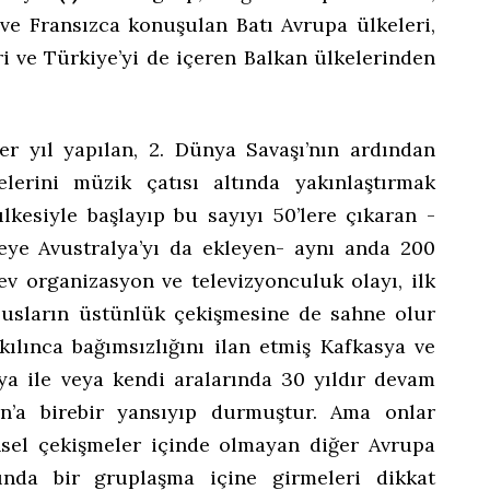
 ve Fransızca konuşulan Batı Avrupa ülkeleri,
i ve Türkiye’yi de içeren Balkan ülkelerinden
her yıl yapılan, 2. Dünya Savaşı’nın ardından
erini müzik çatısı altında yakınlaştırmak
lkesiyle başlayıp bu sayıyı 50’lere çıkaran -
teye Avustralya’yı da ekleyen- aynı anda 200
ev organizasyon ve televizyonculuk olayı, ilk
lusların üstünlük çekişmesine de sahne olur
kılınca bağımsızlığını ilan etmiş Kafkasya ve
a ile veya kendi aralarında 30 yıldır devam
on’a birebir yansıyıp durmuştur. Ama onlar
ihsel çekişmeler içinde olmayan diğer Avrupa
rında bir gruplaşma içine girmeleri dikkat