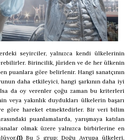
erdeki seyirciler, yalnızca kendi ülkelerinin
rebilirler. Birincilik, jüriden ve de her ülkenin
len puanlara göre belirlenir. Hangi sanatçının
vunun daha etkileyici, hangi şarkının daha iyi
 olsa da oy verenler çoğu zaman bu kriterleri
nin veya yakınlık duydukları ülkelerin başarı
iye göre hareket etmektedirler. Bir veri bilim
arasındaki puanlamalarda, yarışmaya katılan
tisnalar olmak üzere yalnızca birbirlerine en
lüyor.
(1)
Bu 5 grup; Doğu Avrupa ülkeleri,