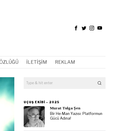
SÖZLÜĞÜ
İLETIŞIM
REKLAM
UÇUŞ EKIBI – 2025
Murat Tolga Şen
Bir He-Man Yazısı: Platformun
Gücü Adına!