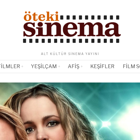
ALT KÜLTÜR SINEMA YAYINI
FILMLER
YEŞILÇAM
AFIŞ
KEŞIFLER
FILM 