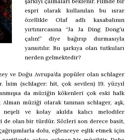
şarkıyı çalmaları beklenir. Filmde bir
espri olarak kullanılan bu ısrar
özellikle Olaf adlı kasabalının
yırtınırcasına “Ja Ja Ding Dong’u
çalın!” diye bağırıp durmasıyla
yansıtılır. Bu şarkıya olan tutkuları
nerden gelmektedir?
uzey ve Doğu Avrupa’da popüler olan schlager
r. İsim (schlager: hit, çok sevilen) 19. yüzyıl
lanmışsa da müziğin kökenleri çok eski halk
k Alman müziği olarak tanınan schlager, aşk,
ne neşeli ve kolay akılda kalıcı melodiler
 de olan bir türdür. Sözleri son derece basit,
çağrışımlarla dolu, eğlenceye eşlik etmek için
partilerde çokça çalınan bir müziktir. Daha