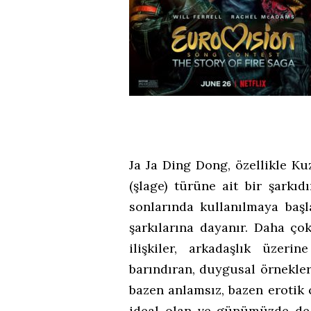
Ja Ja Ding Dong, özellikle K
(şlage) türüne ait bir şarkıdı
sonlarında kullanılmaya baş
şarkılarına dayanır. Daha ço
ilişkiler, arkadaşlık üzeri
barındıran, duygusal örnekleri
bazen anlamsız, bazen erotik 
ideal olan ve günümüzde de 