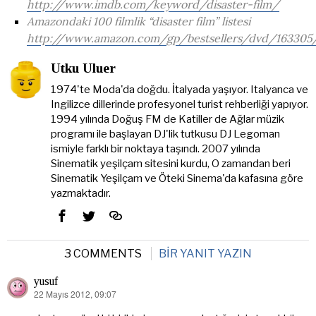
http://www.imdb.com/keyword/disaster-film/
Amazondaki 100 filmlik “disaster film” listesi
http://www.amazon.com/gp/bestsellers/dvd/16330
Utku Uluer
1974'te Moda'da doğdu. İtalyada yaşıyor. Italyanca ve
Ingilizce dillerinde profesyonel turist rehberliği yapıyor.
1994 yılında Doğuş FM de Katiller de Ağlar müzik
programı ile başlayan DJ'lik tutkusu DJ Legoman
ismiyle farklı bir noktaya taşındı. 2007 yılında
Sinematik yeşilçam sitesini kurdu, O zamandan beri
Sinematik Yeşilçam ve Öteki Sinema'da kafasına göre
yazmaktadır.
3 COMMENTS
BIR YANIT YAZIN
yusuf
22 Mayıs 2012, 09:07
dedi
ki: