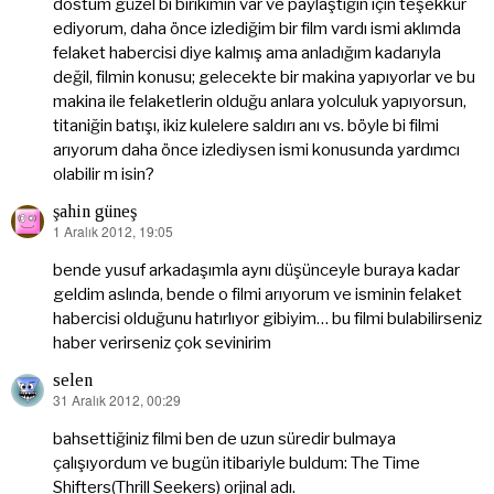
dostum güzel bi birikimin var ve paylaştığın için teşekkür
ediyorum, daha önce izlediğim bir film vardı ismi aklımda
felaket habercisi diye kalmış ama anladığım kadarıyla
değil, filmin konusu; gelecekte bir makina yapıyorlar ve bu
makina ile felaketlerin olduğu anlara yolculuk yapıyorsun,
titaniğin batışı, ikiz kulelere saldırı anı vs. böyle bi filmi
arıyorum daha önce izlediysen ismi konusunda yardımcı
olabilir m isin?
şahin güneş
1 Aralık 2012, 19:05
dedi
ki:
bende yusuf arkadaşımla aynı düşünceyle buraya kadar
geldim aslında, bende o filmi arıyorum ve isminin felaket
habercisi olduğunu hatırlıyor gibiyim… bu filmi bulabilirseniz
haber verirseniz çok sevinirim
selen
31 Aralık 2012, 00:29
dedi
ki:
bahsettiğiniz filmi ben de uzun süredir bulmaya
çalışıyordum ve bugün itibariyle buldum: The Time
Shifters(Thrill Seekers) orjinal adı.