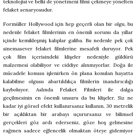
teknolojisi ve belki de yönetmeni filmi çekmeye yönelten
felaket senaryosudur.
Formüller Hollywood için hep geçerli olan bir olgu, bu
nedenle felaket filmlerinin en önemli sorunu da yıllar
içinde kemikleşmiş kalıplar galiba. Bu nedenle pek çok
sinemasever felaket filmlerine mesafeli duruyor. Pek
çok film içerisindeki klişeler nedeniyle güldürü
malzemesi olabiliyor ve ciddiye alınmıyorlar. Doğa ile
mücadele konusu işlenirken ön plana konulan hayatta
kalabilme olgusu abartıldıkça filmlerin inandırıcılığı
kayboluyor. Aslında Felaket Filmleri ile dalga
geçilmesinin en önemli unsuru da bu klişeler. Siz ne
kadar iyi görsel efekt kullanırsanız kullanın, 30 metrelik
bir açıklıktan bir arabayı uçurursanız ve bilimsel
gerçekleri göz ardı ederseniz, göze hoş gelmesine
rağmen sadece eğlencelik olmaktan öteye gidemiyor