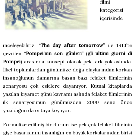
filmi
kategorisi
içerisinde
inceleyebiliriz. “
The day after tomorrow
” ile 1913’te
çevrilen “
Pompei’nin son günleri
” (
gli ultimi giorni di
Pompei
) arasında konsept olarak pek fark yok aslında.
İlkel toplumlardan günümüze doğa olaylarından korkan
insanoğlunun damarına basan bazı felaket filmlerinin
senaryosu çok eskilere dayanıyor. Kutsal kitaplarda
yazılan kıyamet günü kavramı aslında felaket filmlerinin
ilk senaryosunun günümüzden 2000 sene önce
yazıldığını da ortaya koyuyor.
Formulize edilmiş bir durum ise pek çok felaket filminin
gişe başarısınını insanlığın en büyük korkularından birisi