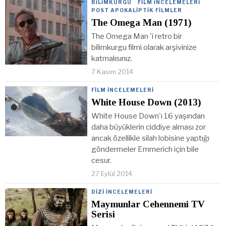
BILIMKURGU
·
FILM İNCELEMELERI
·
POST APOKALIPTIK FILMLER
The Omega Man (1971)
The Omega Man 'i retro bir
bilimkurgu filmi olarak arşivinize
katmalısınız.
7 Kasım 2014
FILM İNCELEMELERI
White House Down (2013)
White House Down'ı 16 yaşından
daha büyüklerin ciddiye alması zor
ancak özellikle silah lobisine yaptığı
göndermeler Emmerich için bile
cesur.
27 Eylül 2014
DIZI İNCELEMELERI
Maymunlar Cehennemi TV
Serisi