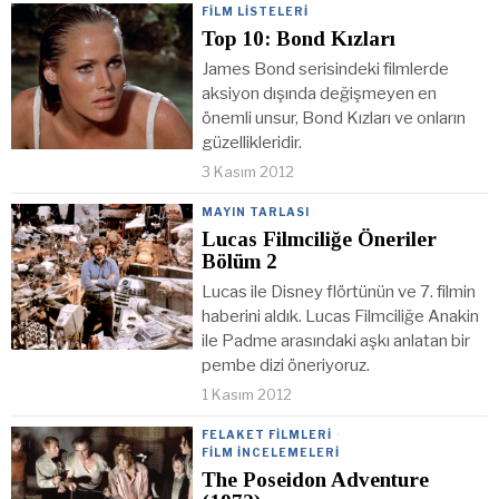
FILM LISTELERI
Top 10: Bond Kızları
James Bond serisindeki filmlerde
aksiyon dışında değişmeyen en
önemli unsur, Bond Kızları ve onların
güzellikleridir.
3 Kasım 2012
MAYIN TARLASI
Lucas Filmciliğe Öneriler
Bölüm 2
Lucas ile Disney flörtünün ve 7. filmin
haberini aldık. Lucas Filmciliğe Anakin
ile Padme arasındaki aşkı anlatan bir
pembe dizi öneriyoruz.
1 Kasım 2012
FELAKET FILMLERI
·
FILM İNCELEMELERI
The Poseidon Adventure