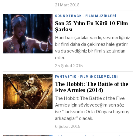
21 Mart 2016
SOUNDTRACK - FILM MÜZIKLERI
Son 35 Yılın En Kötü 10 Film
Şarkısı
Hani bazı şarkılar vardır, sevmediğiniz
bir filmi daha da çekilmez hale getirir
ya da sevdiğiniz bir filmi size zindan
eder.
25 Şubat 2015
FANTASTIK
·
FILM İNCELEMELERI
The Hobbit: The Battle of the
Five Armies (2014)
The Hobbit: The Battle of the Five
Armies için söyleyeceğim son söz
ise “Jackson’ın Orta Dünyası buymuş
arkadaşlar” olacak.
6 Şubat 2015