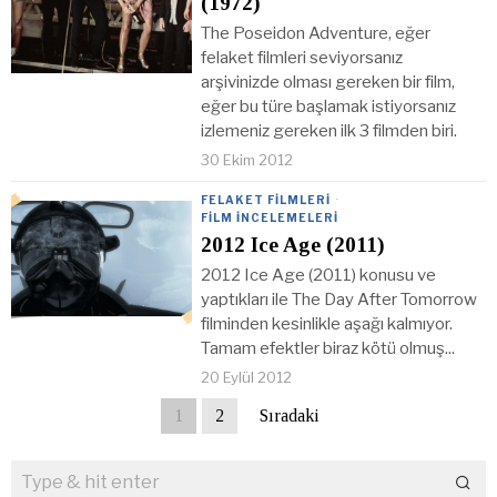
(1972)
The Poseidon Adventure, eğer
felaket filmleri seviyorsanız
arşivinizde olması gereken bir film,
eğer bu türe başlamak istiyorsanız
izlemeniz gereken ilk 3 filmden biri.
30 Ekim 2012
FELAKET FILMLERI
·
FILM İNCELEMELERI
2012 Ice Age (2011)
2012 Ice Age (2011) konusu ve
yaptıkları ile The Day After Tomorrow
filminden kesinlikle aşağı kalmıyor.
Tamam efektler biraz kötü olmuş...
20 Eylül 2012
1
2
Sıradaki