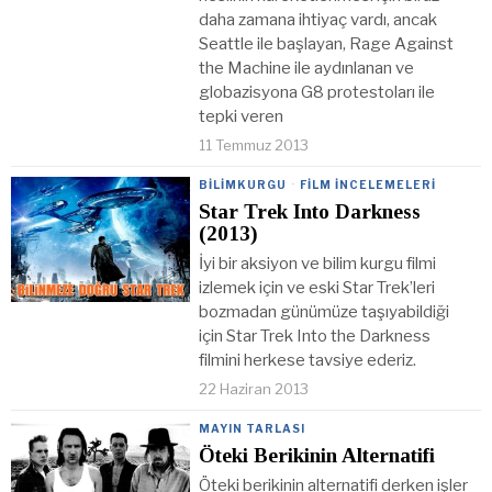
daha zamana ihtiyaç vardı, ancak
Seattle ile başlayan, Rage Against
the Machine ile aydınlanan ve
globazisyona G8 protestoları ile
tepki veren
11 Temmuz 2013
BILIMKURGU
·
FILM İNCELEMELERI
Star Trek Into Darkness
(2013)
İyi bir aksiyon ve bilim kurgu filmi
izlemek için ve eski Star Trek’leri
bozmadan günümüze taşıyabildiği
için Star Trek Into the Darkness
filmini herkese tavsiye ederiz.
22 Haziran 2013
MAYIN TARLASI
Öteki Berikinin Alternatifi
Öteki berikinin alternatifi derken işler