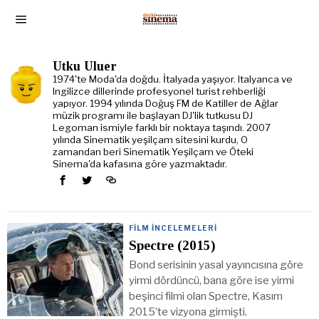
Utku Uluer
1974'te Moda'da doğdu. İtalyada yaşıyor. Italyanca ve
Ingilizce dillerinde profesyonel turist rehberliği
yapıyor. 1994 yılında Doğuş FM de Katiller de Ağlar
müzik programı ile başlayan DJ'lik tutkusu DJ
Legoman ismiyle farklı bir noktaya taşındı. 2007
yılında Sinematik yeşilçam sitesini kurdu, O
zamandan beri Sinematik Yeşilçam ve Öteki
Sinema'da kafasına göre yazmaktadır.
FILM İNCELEMELERI
Spectre (2015)
Bond serisinin yasal yayıncısına göre
yirmi dördüncü, bana göre ise yirmi
beşinci filmi olan Spectre, Kasım
2015’te vizyona girmişti.