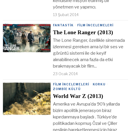
kendisine misyon edinmiş bir
yönetmen ve yapımcı.
13 Şubat 2014
FANTASTIK
·
FILM İNCELEMELERI
The Lone Ranger (2013)
The Lone Ranger, özellikle sinemada
izlenmesi gereken ama iyi bir ses ve
görüntü sistemi ile de keyif
alınabilinecek ama fazla da etki
bırakmayacak bir film...
23 Ocak 2014
FILM İNCELEMELERI
·
KORKU
·
ZOMBIE KÜLTÜ
World War Z (2013)
Amerika ve Avrupa’da 90’lı yıllarda
bizim apolitik jenerasyon biraz
kıpırdanmaya başladı . Türkiye’de
politikadan kopmuş Özal ve Çiller
neslinin hareketlenmesi için biraz