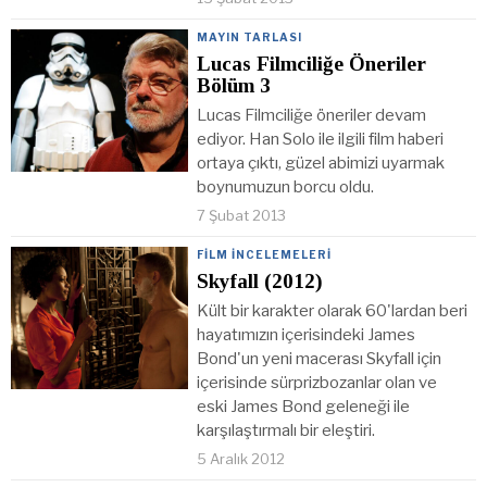
MAYIN TARLASI
Lucas Filmciliğe Öneriler
Bölüm 3
Lucas Filmciliğe öneriler devam
ediyor. Han Solo ile ilgili film haberi
ortaya çıktı, güzel abimizi uyarmak
boynumuzun borcu oldu.
7 Şubat 2013
FILM İNCELEMELERI
Skyfall (2012)
Kült bir karakter olarak 60'lardan beri
hayatımızın içerisindeki James
Bond'un yeni macerası Skyfall için
içerisinde sürprizbozanlar olan ve
eski James Bond geleneği ile
karşılaştırmalı bir eleştiri.
5 Aralık 2012