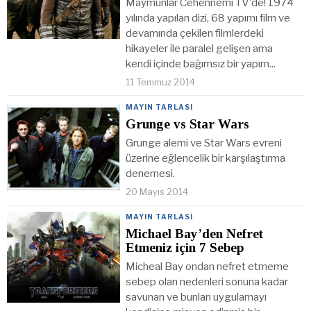
Maymunlar Cehennemi TV'de! 1974
yılında yapılan dizi, 68 yapımı film ve
devamında çekilen filmlerdeki
hikayeler ile paralel gelişen ama
kendi içinde bağımsız bir yapım...
11 Temmuz 2014
MAYIN TARLASI
Grunge vs Star Wars
Grunge alemi ve Star Wars evreni
üzerine eğlencelik bir karşılaştırma
denemesi.
20 Mayıs 2014
MAYIN TARLASI
Michael Bay’den Nefret
Etmeniz için 7 Sebep
Micheal Bay ondan nefret etmeme
sebep olan nedenleri sonuna kadar
savunan ve bunları uygulamayı