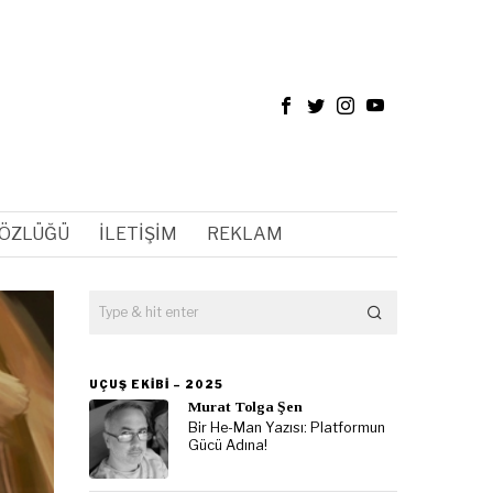
SÖZLÜĞÜ
İLETIŞIM
REKLAM
UÇUŞ EKIBI – 2025
Murat Tolga Şen
Bir He-Man Yazısı: Platformun
Gücü Adına!