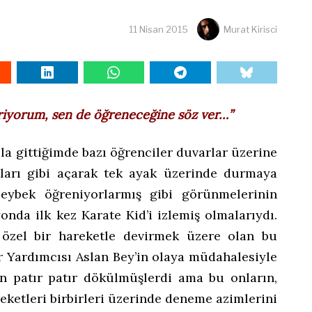
11 Nisan 2015
Murat Kirisci
riyorum, sen de öğreneceğine söz ver…”
a gittiğimde bazı öğrenciler duvarlar üzerine
atları gibi açarak tek ayak üzerinde durmaya
 zeybek öğreniyorlarmış gibi görünmelerinin
onda ilk kez Karate Kid’i izlemiş olmalarıydı.
 özel bir hareketle devirmek üzere olan bu
r Yardımcısı Aslan Bey’in olaya müdahalesiyle
n patır patır dökülmüşlerdi ama bu onların,
reketleri birbirleri üzerinde deneme azimlerini