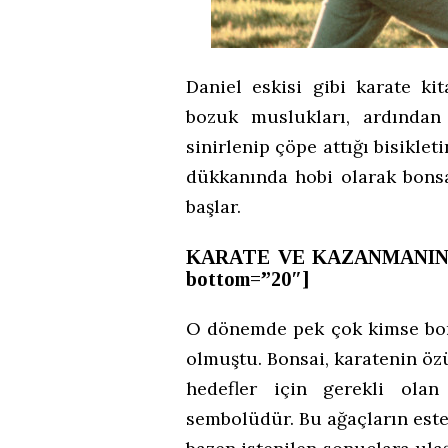
Daniel eskisi gibi karate ki
bozuk muslukları, ardından
sinirlenip çöpe attığı bisikle
dükkanında hobi olarak bonsa
başlar.
KARATE VE KAZANMANIN
bottom=”20″]
O dönemde pek çok kimse bon
olmuştu. Bonsai, karatenin özü
hedefler için gerekli olan
sembolüdür. Bu ağaçların estet