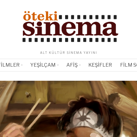
ALT KÜLTÜR SINEMA YAYINI
FILMLER
YEŞILÇAM
AFIŞ
KEŞIFLER
FILM 