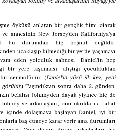
i kovalayan Johnny ve arkadaşlarının Miyagi’yle
leşme öyküsü anlatan bir gençlik filmi olarak
el ve annesinin New Jersey’den Kaliforniya’ya
niel bu durumdan hiç hoşnut değildir;
esinden uzaklaşıp bilmediği bir yerde yaşamayı
devam eden yolculuk sahnesi -Daniel’in hep
ği bir yere taşınması- alıştığı çocukluktan
 bir sembolüdür. (
Daniel’in yüzü ilk kez, yeni
a görülür.
) Taşındıktan sonra daha 2. günden,
zın belalısı Johnny’den dayak yiyince hiç de
. Johnny ve arkadaşları, onu okulda da rahat
re içinde dolaşmaya başlayan Daniel, iyi bir
 onlarla baş etmeye karar verir ama durumları
apamaz. Onu dövüp duran arkadaşları ise