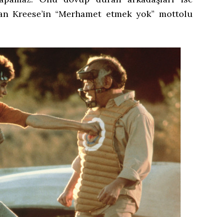
lan Kreese’in “Merhamet etmek yok” mottolu