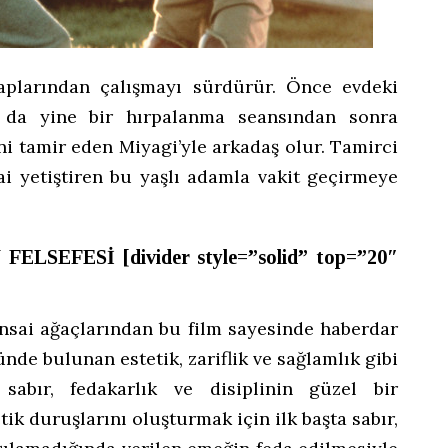
taplarından çalışmayı sürdürür. Önce evdeki
 da yine bir hırpalanma seansından sonra
tini tamir eden Miyagi’yle arkadaş olur. Tamirci
i yetiştiren bu yaşlı adamla vakit geçirmeye
 FELSEFESİ
[divider style=”solid” top=”20″
sai ağaçlarından bu film sayesinde haberdar
nde bulunan estetik, zariflik ve sağlamlık gibi
 sabır, fedakarlık ve disiplinin güzel bir
ik duruşlarını oluşturmak için ilk başta sabır,