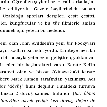
ordu. Öğrenilen şeyler bazı zavallı arkadaşlar
übe ediliyordu. Gazete bayilerindeki saman
 Uzakdoğu sporları dergileri çeşit çeşitti.
ler, kungfucular ve bu tür filmlerle anılan
dinmek için yeterli bir nedendi.
eni olan John Avildsen’in yeni bir Rockyvari
 aynı kodları barındırıyordu. Karateye meraklı
 bir hocayla yeteneğini geliştiren, yoktan var
lt eden bir başkarakteri vardı. Karate Kid’in
arateci olan ve bizzat Okinawa’daki karate
obert Mark Kamen tarafından yazılmıştı. Adı
ir “dövüş” filmi değildir. Finaldeki turnuva
lnızca 2 dövüş sahnesi bulunur. (
Biri filmin
ohnny’den dayak yediği kısa dövüş, diğeri de