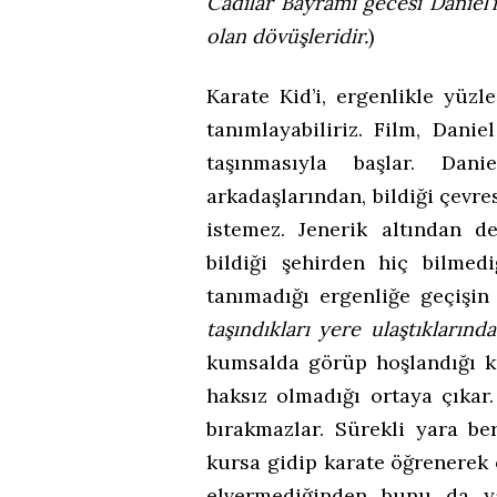
Cadılar Bayramı gecesi Daniel’
olan dövüşleridir.
)
Karate Kid’i, ergenlikle yüz
tanımlayabiliriz. Film, Dani
taşınmasıyla başlar. Da
arkadaşlarından, bildiği çevr
istemez. Jenerik altından 
bildiği şehirden hiç bilmedi
tanımadığı ergenliğe geçişin
taşındıkları yere ulaştıklarınd
kumsalda görüp hoşlandığı kı
haksız olmadığı ortaya çıkar
bırakmazlar. Sürekli yara be
kursa gidip karate öğrenerek
elvermediğinden bunu da y