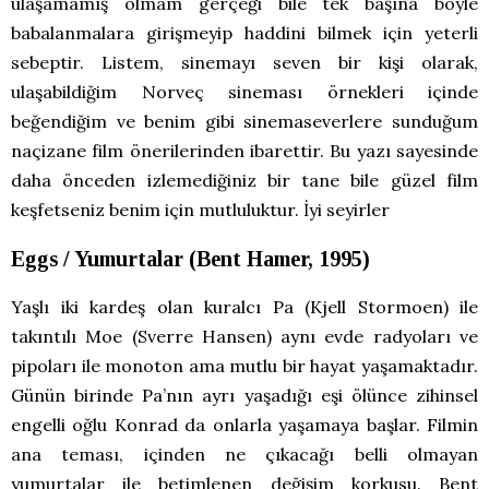
ulaşamamış olmam gerçeği bile tek başına böyle
babalanmalara girişmeyip haddini bilmek için yeterli
sebeptir. Listem, sinemayı seven bir kişi olarak,
ulaşabildiğim Norveç sineması örnekleri içinde
beğendiğim ve benim gibi sinemaseverlere sunduğum
naçizane film önerilerinden ibarettir. Bu yazı sayesinde
daha önceden izlemediğiniz bir tane bile güzel film
keşfetseniz benim için mutluluktur. İyi seyirler
Eggs / Yumurtalar (Bent Hamer, 1995)
Yaşlı iki kardeş olan kuralcı Pa (Kjell Stormoen) ile
takıntılı Moe (Sverre Hansen) aynı evde radyoları ve
pipoları ile monoton ama mutlu bir hayat yaşamaktadır.
Günün birinde Pa’nın ayrı yaşadığı eşi ölünce zihinsel
engelli oğlu Konrad da onlarla yaşamaya başlar. Filmin
ana teması, içinden ne çıkacağı belli olmayan
yumurtalar ile betimlenen değişim korkusu. Bent