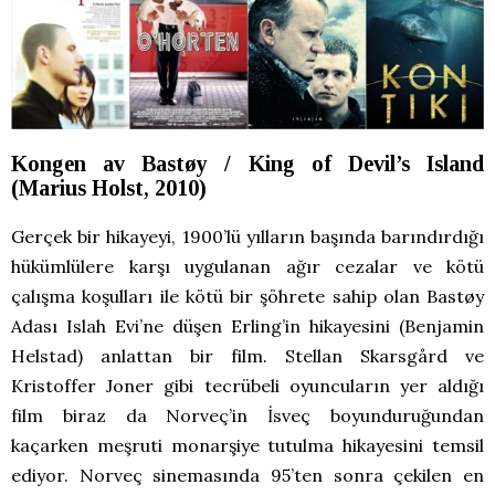
Kongen av Bastøy / King of Devil’s Island
(Marius Holst, 2010)
Gerçek bir hikayeyi, 1900’lü yılların başında barındırdığı
hükümlülere karşı uygulanan ağır cezalar ve kötü
çalışma koşulları ile kötü bir şöhrete sahip olan Bastøy
Adası Islah Evi’ne düşen Erling’in hikayesini (Benjamin
Helstad) anlattan bir film. Stellan Skarsgård ve
Kristoffer Joner gibi tecrübeli oyuncuların yer aldığı
film biraz da Norveç’in İsveç boyunduruğundan
kaçarken meşruti monarşiye tutulma hikayesini temsil
ediyor. Norveç sinemasında 95’ten sonra çekilen en