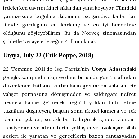
irdelerken tavrını ikinci şıklardan yana koyuyor. Filmdeki
yanma-suda boğulma ikileminin ise şimdiye kadar bir
filmde gördüğüm en korkunç ve en iyi benzetme
olduğunu söyleyebilirim. Bu da Norveç sinemasından
şiddetle tavsiye edeceğim 4. film olacak.
Utøya, July 22 (Erik Poppe, 2018)
22 Temmuz 2011’de İşçi Partisi’nin Utøya Adası’ndaki
gençlik kampında ırkçı ve dinci bir saldırgan tarafından
düzenlenen katliamı kurbanların gözünden anlatan, bir
vahşet pornosuna dönüşmeden ve saldırganı nefret
nesnesi haline getirerek negatif yoldan taltif etme
tuzağına düşmeyen, baştan sona aktüel kamera ve tek
plan ile çekilen, sürekli bir tedirginlik içinde izlenen,
tansiyonunu ve atmosferini yaklaşan ve uzaklaşan silah
sesleri ile yaratan ve gerçeklerin bazen fantazyadan