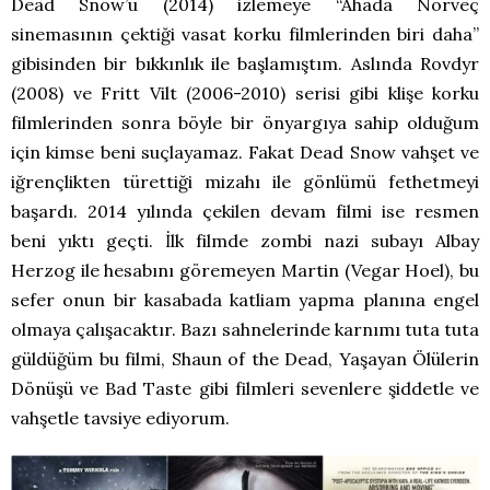
Dead Snow’u (2014) izlemeye “Ahada Norveç
sinemasının çektiği vasat korku filmlerinden biri daha”
gibisinden bir bıkkınlık ile başlamıştım. Aslında Rovdyr
(2008) ve Fritt Vilt (2006-2010) serisi gibi klişe korku
filmlerinden sonra böyle bir önyargıya sahip olduğum
için kimse beni suçlayamaz. Fakat Dead Snow vahşet ve
iğrençlikten türettiği mizahı ile gönlümü fethetmeyi
başardı. 2014 yılında çekilen devam filmi ise resmen
beni yıktı geçti. İlk filmde zombi nazi subayı Albay
Herzog ile hesabını göremeyen Martin (Vegar Hoel), bu
sefer onun bir kasabada katliam yapma planına engel
olmaya çalışacaktır. Bazı sahnelerinde karnımı tuta tuta
güldüğüm bu filmi, Shaun of the Dead, Yaşayan Ölülerin
Dönüşü ve Bad Taste gibi filmleri sevenlere şiddetle ve
vahşetle tavsiye ediyorum.