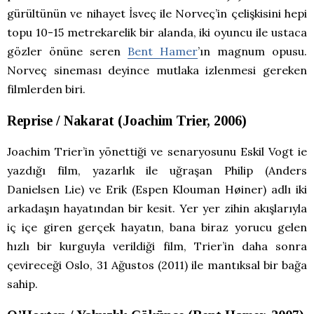
gürültünün ve nihayet İsveç ile Norveç’in çelişkisini hepi
topu 10-15 metrekarelik bir alanda, iki oyuncu ile ustaca
gözler önüne seren
Bent Hamer
’ın magnum opusu.
Norveç sineması deyince mutlaka izlenmesi gereken
filmlerden biri.
Reprise / Nakarat (Joachim Trier, 2006)
Joachim Trier’in yönettiği ve senaryosunu Eskil Vogt ie
yazdığı film, yazarlık ile uğraşan Philip (Anders
Danielsen Lie) ve Erik (Espen Klouman Høiner) adlı iki
arkadaşın hayatından bir kesit. Yer yer zihin akışlarıyla
iç içe giren gerçek hayatın, bana biraz yorucu gelen
hızlı bir kurguyla verildiği film, Trier’in daha sonra
çevireceği Oslo, 31 Ağustos (2011) ile mantıksal bir bağa
sahip.