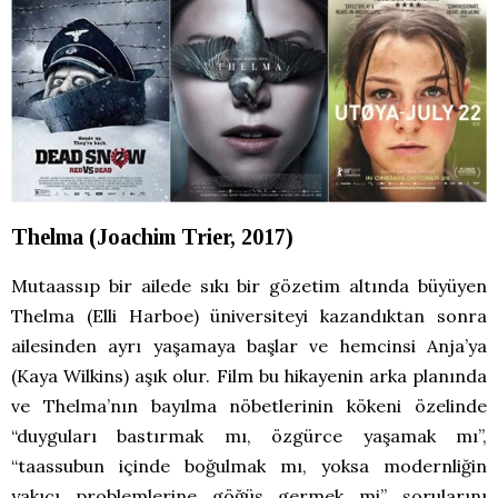
Thelma (Joachim Trier, 2017)
Mutaassıp bir ailede sıkı bir gözetim altında büyüyen
Thelma (Elli Harboe) üniversiteyi kazandıktan sonra
ailesinden ayrı yaşamaya başlar ve hemcinsi Anja’ya
(Kaya Wilkins) aşık olur. Film bu hikayenin arka planında
ve Thelma’nın bayılma nöbetlerinin kökeni özelinde
“duyguları bastırmak mı, özgürce yaşamak mı”,
“taassubun içinde boğulmak mı, yoksa modernliğin
yakıcı problemlerine göğüs germek mi” sorularını