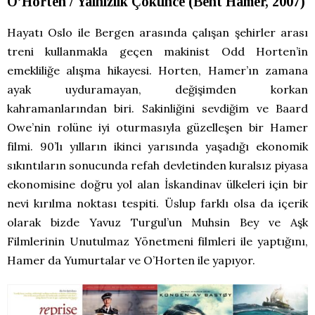
O’Horten / Yalnızlık Çökünce (Bent Hamer, 2007)
Hayatı Oslo ile Bergen arasında çalışan şehirler arası
treni kullanmakla geçen makinist Odd Horten’in
emekliliğe alışma hikayesi. Horten, Hamer’ın zamana
ayak uyduramayan, değişimden korkan
kahramanlarından biri. Sakinliğini sevdiğim ve Baard
Owe’nin rolüne iyi oturmasıyla güzelleşen bir Hamer
filmi. 90’lı yılların ikinci yarısında yaşadığı ekonomik
sıkıntıların sonucunda refah devletinden kuralsız piyasa
ekonomisine doğru yol alan İskandinav ülkeleri için bir
nevi kırılma noktası tespiti. Üslup farklı olsa da içerik
olarak bizde Yavuz Turgul’un Muhsin Bey ve Aşk
Filmlerinin Unutulmaz Yönetmeni filmleri ile yaptığını,
Hamer da Yumurtalar ve O’Horten ile yapıyor.