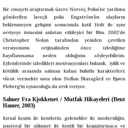
Bir cinayeti araştırmak üzere Norveç Polisi’ne yardıma
gönderilen İsveçli polis Engström’ün olayların
beklenmeyen gelişimi sonucunda katil Holt ile aynı
seviyeye inmesini anlatan etkileyici bir film. 2002’de
Christopher Nolan tarafından yeniden çevrilen
versiyonunu orijinalinden önce izlediğime
hayıflanmama neden olduğunu söyleyebilirim.
Eylemlerinde izledikleri motivasyonları bulanık, iyilik ve
kötülük arasında salınan kafası bulutlu karakterlere
vücut vermekte usta olan Stellan Skarsgård ve Bjørn
Floberg’in oyunculuğu da zevk veriyor.
S
almer Fra Kjokkenet / Mutfak Hikayeleri (Bent
Hamer, 2003)
Kırsal kesim ile kentlerin, gelenekler ile modernliğin,
pastoral bir sükunet ile kentli bir koşuşturmaca ve