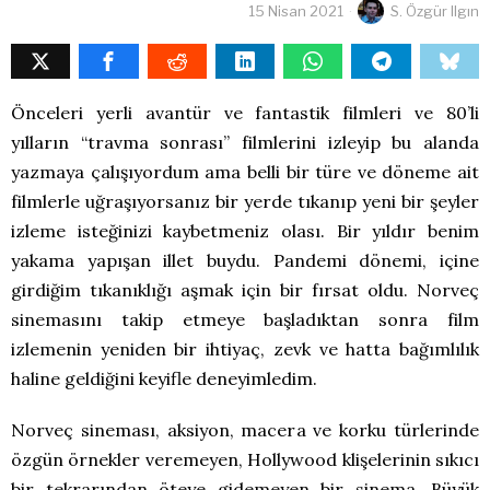
15 Nisan 2021
S. Özgür Ilgın
Önceleri yerli avantür ve fantastik filmleri ve 80’li
yılların “travma sonrası” filmlerini izleyip bu alanda
yazmaya çalışıyordum ama belli bir türe ve döneme ait
filmlerle uğraşıyorsanız bir yerde tıkanıp yeni bir şeyler
izleme isteğinizi kaybetmeniz olası. Bir yıldır benim
yakama yapışan illet buydu. Pandemi dönemi, içine
girdiğim tıkanıklığı aşmak için bir fırsat oldu. Norveç
sinemasını takip etmeye başladıktan sonra film
izlemenin yeniden bir ihtiyaç, zevk ve hatta bağımlılık
haline geldiğini keyifle deneyimledim.
Norveç sineması, aksiyon, macera ve korku türlerinde
özgün örnekler veremeyen, Hollywood klişelerinin sıkıcı
bir tekrarından öteye gidemeyen bir sinema. Büyük