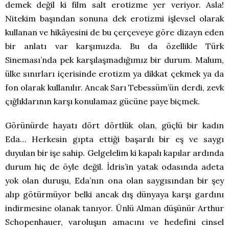
demek değil ki film salt erotizme yer veriyor. Asla!
Nitekim başından sonuna dek erotizmi işlevsel olarak
kullanan ve hikâyesini de bu çerçeveye göre dizayn eden
bir anlatı var karşımızda. Bu da özellikle Türk
Sineması’nda pek karşılaşmadığımız bir durum. Malum,
ülke sınırları içerisinde erotizm ya dikkat çekmek ya da
fon olarak kullanılır. Ancak Sarı Tebessüm’ün derdi, zevk
çığlıklarının karşı konulamaz gücüne paye biçmek.
Görünürde hayatı dört dörtlük olan, güçlü bir kadın
Eda… Herkesin gıpta ettiği başarılı bir eş ve saygı
duyulan bir işe sahip. Gelgelelim ki kapalı kapılar ardında
durum hiç de öyle değil. İdris’in yatak odasında adeta
yok olan duruşu, Eda’nın ona olan saygısından bir şey
alıp götürmüyor belki ancak dış dünyaya karşı gardını
indirmesine olanak tanıyor. Ünlü Alman düşünür Arthur
Schopenhauer, varoluşun amacını ve hedefini cinsel