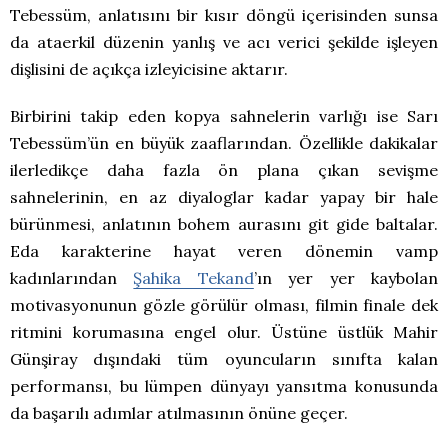
Tebessüm, anlatısını bir kısır döngü içerisinden sunsa
da ataerkil düzenin yanlış ve acı verici şekilde işleyen
dişlisini de açıkça izleyicisine aktarır.
Birbirini takip eden kopya sahnelerin varlığı ise Sarı
Tebessüm’ün en büyük zaaflarından. Özellikle dakikalar
ilerledikçe daha fazla ön plana çıkan sevişme
sahnelerinin, en az diyaloglar kadar yapay bir hale
bürünmesi, anlatının bohem aurasını git gide baltalar.
Eda karakterine hayat veren dönemin vamp
kadınlarından
Şahika Tekand
’ın yer yer kaybolan
motivasyonunun gözle görülür olması, filmin finale dek
ritmini korumasına engel olur. Üstüne üstlük Mahir
Günşiray dışındaki tüm oyuncuların sınıfta kalan
performansı, bu lümpen dünyayı yansıtma konusunda
da başarılı adımlar atılmasının önüne geçer.