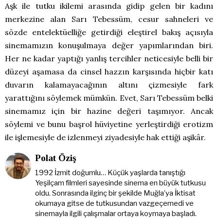
Aşk ile tutku ikilemi arasında gidip gelen bir kadını
merkezine alan Sarı Tebessüm, cesur sahneleri ve
sözde entelektüelliğe getirdiği eleştirel bakış açısıyla
sinemamızın konuşulmaya değer yapımlarından biri.
Her ne kadar yaptığı yanlış tercihler neticesiyle belli bir
düzeyi aşamasa da cinsel hazzın karşısında hiçbir katı
duvarın kalamayacağının altını çizmesiyle fark
yarattığını söylemek mümkün. Evet, Sarı Tebessüm belki
sinemamız için bir hazine değeri taşımıyor. Ancak
söylemi ve bunu başrol hüviyetine yerleştirdiği erotizm
ile işlemesiyle de izlenmeyi ziyadesiyle hak ettiği aşikâr.
Polat Öziş
1992 İzmit doğumlu… Küçük yaşlarda tanıştığı
Yeşilçam filmleri sayesinde sinema en büyük tutkusu
oldu. Sonrasında ilginç bir şekilde Muğla’ya İktisat
okumaya gitse de tutkusundan vazgeçemedi ve
sinemayla ilgili çalışmalar ortaya koymaya başladı.