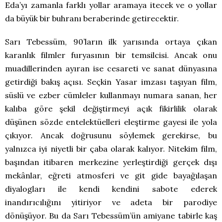
Eda’yı zamanla farklı yollar aramaya itecek ve o yollar
da büyük bir buhranı beraberinde getirecektir.
Sarı Tebessüm, 90’ların ilk yarısında ortaya çıkan
karanlık filmler furyasının bir temsilcisi. Ancak onu
muadillerinden ayıran ise cesareti ve sanat dünyasına
getirdiği bakış açısı. Seçkin Yasar imzası taşıyan film,
süslü ve ezber cümleler kullanmayı numara sanan, her
kalıba göre şekil değiştirmeyi açık fikirlilik olarak
düşünen sözde entelektüelleri eleştirme gayesi ile yola
çıkıyor. Ancak doğrusunu söylemek gerekirse, bu
yalnızca iyi niyetli bir çaba olarak kalıyor. Nitekim film,
başından itibaren merkezine yerleştirdiği gerçek dışı
mekânlar, eğreti atmosferi ve git gide bayağılaşan
diyalogları ile kendi kendini sabote ederek
inandırıcılığını yitiriyor ve adeta bir parodiye
dönüşüyor. Bu da Sarı Tebessüm’ün amiyane tabirle kaş