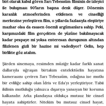
biri olarak kabul gören Sarı Tebessüm filminin de izleyici
ile buluşması 90’ların başına denk düşer. Dönemin
karanlık atmosferinden etkilenen ve cinselliği
merkezine yerleştiren film, o yıllarda fazlasıyla eleştiriye
mazhar olsa da esasen önemli argümanlara sahip. Peki,
karşımızdaki film gerçekten de yüzüne bakılmayacak
kadar pespaye mi yoksa enteresan duruşunun altından
filizlenen gizli bir hazine mi vadediyor? Gelin, hep
birlikte göz atalım.
Şiirden sinemaya, resimden müziğe kadar farklı sanat
dallarıyla uğraşan birtakım entelektüelin hayatına
kamerasını çeviren Sarı Tebessüm, odağına ise mutlu
bir evliliğe sahip olan İdris ve Eda’yı yerleştiriyor. Tabii
ikilinin mutluluğu yalnızca dışarıya yansıyan bir koruma
kalkanıdır. Arka plandaysa oldukça mutsuz bir cinsel
hayata sahiptirler. Nitekim bu mutsuz cinsel hayat,