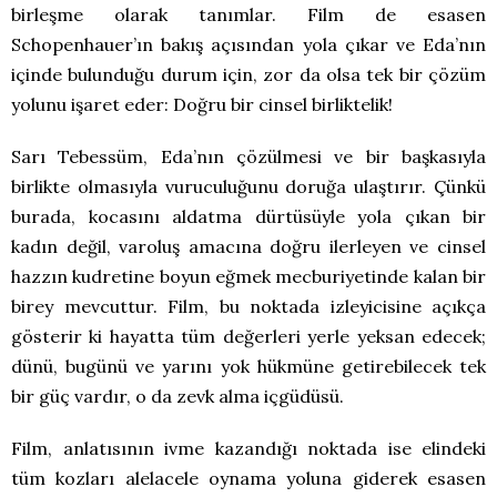
birleşme olarak tanımlar. Film de esasen
Schopenhauer’ın bakış açısından yola çıkar ve Eda’nın
içinde bulunduğu durum için, zor da olsa tek bir çözüm
yolunu işaret eder: Doğru bir cinsel birliktelik!
Sarı Tebessüm, Eda’nın çözülmesi ve bir başkasıyla
birlikte olmasıyla vuruculuğunu doruğa ulaştırır. Çünkü
burada, kocasını aldatma dürtüsüyle yola çıkan bir
kadın değil, varoluş amacına doğru ilerleyen ve cinsel
hazzın kudretine boyun eğmek mecburiyetinde kalan bir
birey mevcuttur. Film, bu noktada izleyicisine açıkça
gösterir ki hayatta tüm değerleri yerle yeksan edecek;
dünü, bugünü ve yarını yok hükmüne getirebilecek tek
bir güç vardır, o da zevk alma içgüdüsü.
Film, anlatısının ivme kazandığı noktada ise elindeki
tüm kozları alelacele oynama yoluna giderek esasen