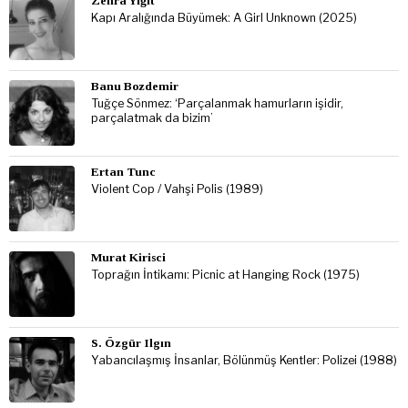
Zehra Yiğit
Kapı Aralığında Büyümek: A Girl Unknown (2025)
Banu Bozdemir
Tuğçe Sönmez: ‘Parçalanmak hamurların işidir,
parçalatmak da bizim’
Ertan Tunc
Violent Cop / Vahşi Polis (1989)
Murat Kirisci
Toprağın İntikamı: Picnic at Hanging Rock (1975)
S. Özgür Ilgın
Yabancılaşmış İnsanlar, Bölünmüş Kentler: Polizei (1988)