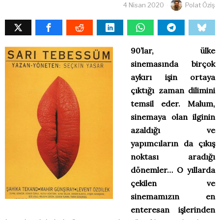
4 Nisan 2020
Polat Öziş
90’lar, ülke
sinemasında birçok
aykırı işin ortaya
çıktığı zaman dilimini
temsil eder. Malum,
sinemaya olan ilginin
azaldığı ve
yapımcıların da çıkış
noktası aradığı
dönemler… O yıllarda
çekilen ve
sinemamızın en
enteresan işlerinden