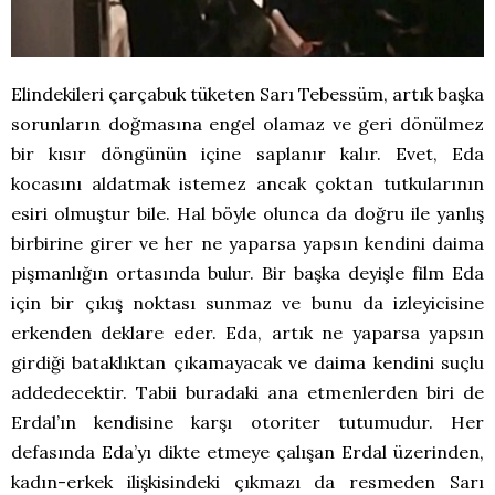
Elindekileri çarçabuk tüketen Sarı Tebessüm, artık başka
sorunların doğmasına engel olamaz ve geri dönülmez
bir kısır döngünün içine saplanır kalır. Evet, Eda
kocasını aldatmak istemez ancak çoktan tutkularının
esiri olmuştur bile. Hal böyle olunca da doğru ile yanlış
birbirine girer ve her ne yaparsa yapsın kendini daima
pişmanlığın ortasında bulur. Bir başka deyişle film Eda
için bir çıkış noktası sunmaz ve bunu da izleyicisine
erkenden deklare eder. Eda, artık ne yaparsa yapsın
girdiği bataklıktan çıkamayacak ve daima kendini suçlu
addedecektir. Tabii buradaki ana etmenlerden biri de
Erdal’ın kendisine karşı otoriter tutumudur. Her
defasında Eda’yı dikte etmeye çalışan Erdal üzerinden,
kadın-erkek ilişkisindeki çıkmazı da resmeden Sarı