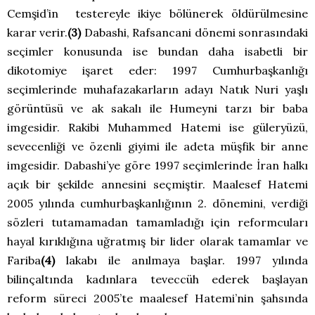
Cemşid’in testereyle ikiye bölünerek öldürülmesine
karar verir.
(3)
Dabashi, Rafsancani dönemi sonrasındaki
seçimler konusunda ise bundan daha isabetli bir
dikotomiye işaret eder: 1997 Cumhurbaşkanlığı
seçimlerinde muhafazakarların adayı Natık Nuri yaşlı
görüntüsü ve ak sakalı ile Humeyni tarzı bir baba
imgesidir. Rakibi Muhammed Hatemi ise güleryüzü,
sevecenliği ve özenli giyimi ile adeta müşfik bir anne
imgesidir. Dabashi’ye göre 1997 seçimlerinde İran halkı
açık bir şekilde annesini seçmiştir. Maalesef Hatemi
2005 yılında cumhurbaşkanlığının 2. dönemini, verdiği
sözleri tutamamadan tamamladığı için reformcuları
hayal kırıklığına uğratmış bir lider olarak tamamlar ve
Fariba
(4)
lakabı ile anılmaya başlar. 1997 yılında
bilinçaltında kadınlara teveccüh ederek başlayan
reform süreci 2005’te maalesef Hatemi’nin şahsında