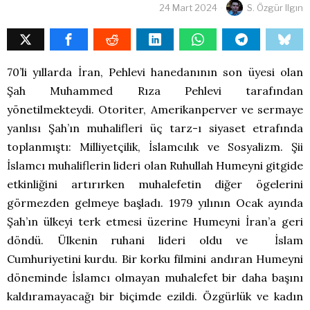
24 Mart 2024
S. Özgür Ilgın
70’li yıllarda İran, Pehlevi hanedanının son üyesi olan
Şah Muhammed Rıza Pehlevi tarafından
yönetilmekteydi. Otoriter, Amerikanperver ve sermaye
yanlısı Şah’ın muhalifleri üç tarz-ı siyaset etrafında
toplanmıştı: Milliyetçilik, İslamcılık ve Sosyalizm. Şii
İslamcı muhaliflerin lideri olan Ruhullah Humeyni gitgide
etkinliğini artırırken muhalefetin diğer ögelerini
görmezden gelmeye başladı. 1979 yılının Ocak ayında
Şah’ın ülkeyi terk etmesi üzerine Humeyni İran’a geri
döndü. Ülkenin ruhani lideri oldu ve İslam
Cumhuriyetini kurdu. Bir korku filmini andıran Humeyni
döneminde İslamcı olmayan muhalefet bir daha başını
kaldıramayacağı bir biçimde ezildi. Özgürlük ve kadın