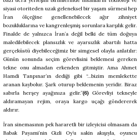
bazı ücra yerleşim birimlerinde insanların teknoloji ve
siyasi otoriteden uzak geleneksel bir yaşam sürmesi hep
İran ölçeğine genellenebilecek ağır zihniyet
bozukluklarına ve kangrenleşmiş sorunlara karşılık gelir.
Finalde de yalnızca İran’a değil belki de tüm doğuya
maledilebilecek plansızlık ve ayarsızlık abartılı hatta
gerçeküstü diyebileceğimiz bir simgesel olayla anlatılır:
Günün sonunda seçim görevlisini beklemesi gereken
tekne onu almadan erkenden gitmiştir. Ama Ahmet
Hamdi Tanpınar’ın dediği gibi “…bizim memlekette
aranan kaybolur. Şark oturup beklemenin yeridir. Biraz
sabırla herşey ayağınıza gelir.”
(6)
Görevliyi tekneyle
aldıramayan rejim, oraya kargo uçağı göndererek
aldırır.
İran sinemasının pek hararetli bir izleyicisi olmasam da
Babak Payami’nin Gizli Oy’u sakin akışıyla, oyuncu