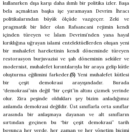
kullanırken dışa karşı daha ılımlı bir politika izler. Başa
bela açmaktan başka işe yaramayan Devrim İhracı
politikalarından büyük ölçüde vazgeçer. Zeki ve
pragmatik bir lider olan Rafsancani rejimin kendi
içinden türeyen ve İslam Devrimi’nden yana hayal
kırıklığına uğrayan islami entelektüellerden oluşan yeni
bir muhalefet hareketinin kendi döneminde türeyen
restorasyon burjuvazisi ve şah döneminin seküler ve
modernist, muhalefet kırıntılarıyla bir araya gelip kütle
oluşturma eğilimini farkeder.
(5)
Yeni muhalefet kütlesi
bir çeşit demokrasi arayışındadır. Burada
“demokrasi”nin değil “bir çeşit”in altını çizmek yerinde
olur. Zira peşinde oldukları şey bizim anladığımız
anlamda demokrasi değildir. Üst sınıflarla orta sınıflar
arasında bir anlaşmaya dayanan ve alt sınıfların
sırtından geçinen bu “bir çeşit demokrasi” tarih
boyunca her yerde, her zaman ve her yönetim biçimi