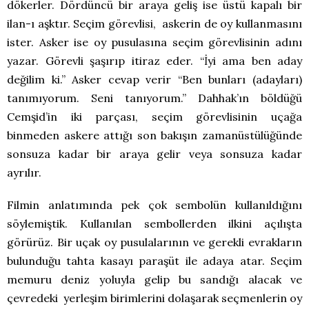
dökerler. Dördüncü bir araya geliş ise üstü kapalı bir
ilan-ı aşktır. Seçim görevlisi, askerin de oy kullanmasını
ister. Asker ise oy pusulasına seçim görevlisinin adını
yazar. Görevli şaşırıp itiraz eder. “İyi ama ben aday
değilim ki.” Asker cevap verir “Ben bunları (adayları)
tanımıyorum. Seni tanıyorum.” Dahhak’ın böldüğü
Cemşid’in iki parçası, seçim görevlisinin uçağa
binmeden askere attığı son bakışın zamanüstülüğünde
sonsuza kadar bir araya gelir veya sonsuza kadar
ayrılır.
Filmin anlatımında pek çok sembolün kullanıldığını
söylemiştik. Kullanılan sembollerden ilkini açılışta
görürüz. Bir uçak oy pusulalarının ve gerekli evrakların
bulunduğu tahta kasayı paraşüt ile adaya atar. Seçim
memuru deniz yoluyla gelip bu sandığı alacak ve
çevredeki yerleşim birimlerini dolaşarak seçmenlerin oy