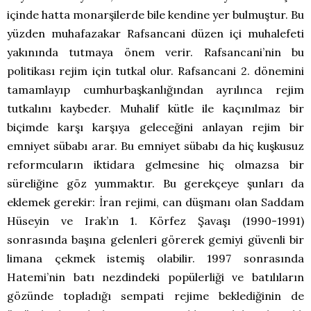
içinde hatta monarşilerde bile kendine yer bulmuştur. Bu
yüzden muhafazakar Rafsancani düzen içi muhalefeti
yakınında tutmaya önem verir. Rafsancani’nin bu
politikası rejim için tutkal olur. Rafsancani 2. dönemini
tamamlayıp cumhurbaşkanlığından ayrılınca rejim
tutkalını kaybeder. Muhalif kütle ile kaçınılmaz bir
biçimde karşı karşıya geleceğini anlayan rejim bir
emniyet sübabı arar. Bu emniyet sübabı da hiç kuşkusuz
reformcuların iktidara gelmesine hiç olmazsa bir
süreliğine göz yummaktır. Bu gerekçeye şunları da
eklemek gerekir: İran rejimi, can düşmanı olan Saddam
Hüseyin ve Irak’ın 1. Körfez Şavaşı (1990-1991)
sonrasında başına gelenleri görerek gemiyi güvenli bir
limana çekmek istemiş olabilir. 1997 sonrasında
Hatemi’nin batı nezdindeki popülerliği ve batılıların
gözünde topladığı sempati rejime beklediğinin de