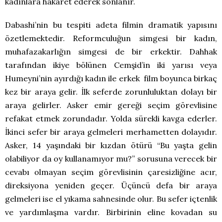
kadınlara hakaret ederek sonlanır.
Dabashi’nin bu tespiti adeta filmin dramatik yapısını
özetlemektedir. Reformculuğun simgesi bir kadın,
muhafazakarlığın simgesi de bir erkektir. Dahhak
tarafından ikiye bölünen Cemşid’in iki yarısı veya
Humeyni’nin ayırdığı kadın ile erkek film boyunca birkaç
kez bir araya gelir. İlk seferde zorunluluktan dolayı bir
araya gelirler. Asker emir gereği seçim görevlisine
refakat etmek zorundadır. Yolda sürekli kavga ederler.
İkinci sefer bir araya gelmeleri merhametten dolayıdır.
Asker, 14 yaşındaki bir kızdan ötürü “Bu yaşta gelin
olabiliyor da oy kullanamıyor mu?” sorusuna verecek bir
cevabı olmayan seçim görevlisinin çaresizliğine acır,
direksiyona yeniden geçer. Üçüncü defa bir araya
gelmeleri ise el yıkama sahnesinde olur. Bu sefer içtenlik
ve yardımlaşma vardır. Birbirinin eline kovadan su