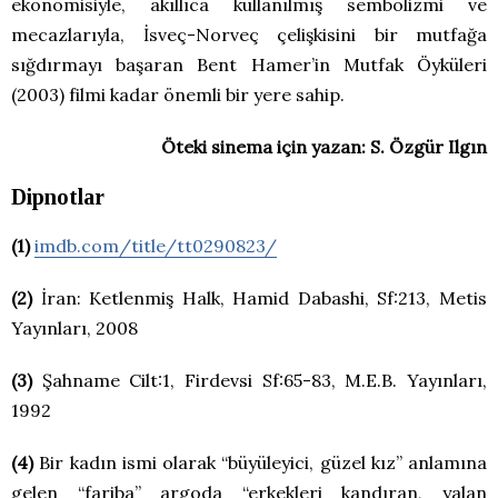
ekonomisiyle, akıllıca kullanılmış sembolizmi ve
mecazlarıyla, İsveç-Norveç çelişkisini bir mutfağa
sığdırmayı başaran Bent Hamer’in Mutfak Öyküleri
(2003) filmi kadar önemli bir yere sahip.
Öteki sinema için yazan: S. Özgür Ilgın
Dipnotlar
(1)
imdb.com/title/tt0290823/
(2)
İran: Ketlenmiş Halk, Hamid Dabashi, Sf:213, Metis
Yayınları, 2008
(3)
Şahname Cilt:1, Firdevsi Sf:65-83, M.E.B. Yayınları,
1992
(4)
Bir kadın ismi olarak “büyüleyici, güzel kız” anlamına
gelen “fariba” argoda “erkekleri kandıran, yalan