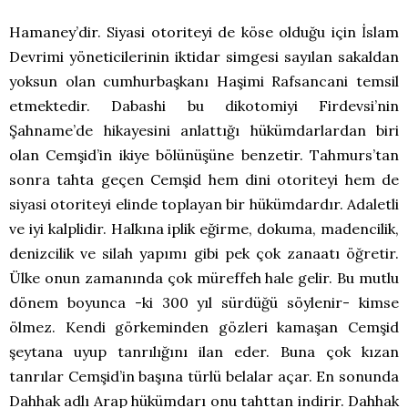
Hamaney’dir. Siyasi otoriteyi de köse olduğu için İslam
Devrimi yöneticilerinin iktidar simgesi sayılan sakaldan
yoksun olan cumhurbaşkanı Haşimi Rafsancani temsil
etmektedir. Dabashi bu dikotomiyi Firdevsi’nin
Şahname’de hikayesini anlattığı hükümdarlardan biri
olan Cemşid’in ikiye bölünüşüne benzetir. Tahmurs’tan
sonra tahta geçen Cemşid hem dini otoriteyi hem de
siyasi otoriteyi elinde toplayan bir hükümdardır. Adaletli
ve iyi kalplidir. Halkına iplik eğirme, dokuma, madencilik,
denizcilik ve silah yapımı gibi pek çok zanaatı öğretir.
Ülke onun zamanında çok müreffeh hale gelir. Bu mutlu
dönem boyunca -ki 300 yıl sürdüğü söylenir- kimse
ölmez. Kendi görkeminden gözleri kamaşan Cemşid
şeytana uyup tanrılığını ilan eder. Buna çok kızan
tanrılar Cemşid’in başına türlü belalar açar. En sonunda
Dahhak adlı Arap hükümdarı onu tahttan indirir. Dahhak