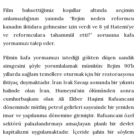
Film bahsettiğimiz koşullar altında seçimin
anlamsızlığının yanında “Rejim neden reformcu
kanadın iktidara gelmesine izin verdi ve 8 yıl Hatemi’ye
ve reformculara tahammül etti?” sorusuna kafa
yormamızı talep eder.
Filmin kafa yormamızı istediği gökten düşen sandık
simgesini şöyle yorumlalamak mümkün: Rejim 90’lı
yıllarda sağlam temellere oturmak için bir restorasyona
ihtiyaç duymaktadır. İran Irak Savaşı sonunda bir yıkıntı
halinde olan İran, Humeyni’nin ölümünden sonra
cumhurbaşkanı olan Ali Ekber Haşimi Rafsancani
döneminde müthiş petrol gelirleri sayesinde bir yeniden
imar ve yapılanma dönemine girmiştir. Rafsancani özel
sektörü palazlandırmayı amaçlayan planlı bir devlet
kapitalizmi uygulamaktadır. İçeride şahin bir söylem