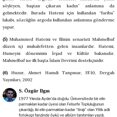
söyleyen, baştan çıkaran kadın” anlamına da
gelmektedir. Burada Hatemi için kullanılan “fariba”
lakabı, sözcüğün argoda kullanılan anlamına gönderme
yapar.
(5)
Muhammed Hatemi ve filmin senaristi Mahmelbaf
düzen içi muhalefetten gelen insanlardır. Hatemi,
Humeyni döneminin İrşad ve Kültür bakanıdır.
Mahmelbaf ise ilk başta İslam Devrimi destekçisidir.
(6)
Huzur, Ahmet Hamdi Tanpınar, Sf:10, Dergah
Yayınları, 2002
S. Özgür Ilgın
1977 Yılında Aydın'da doğdu. Üniversitede bir elin
parmakları kadar üyesi olan Felsefe Topluluğunun
çıkardığı, iki elin parmakları kadar “tirajı” olan Yitik adlı
fotokopi fanzinde öykü ve albüm tanıtımları yazdı.