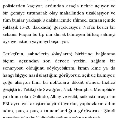
polislerden kaçıyor, ardından araçla nehre uçuyor ve
bir gemiye tutunarak olay mahallinden uzaklaşıyor ve
tüm bunlar yaklaşık 8 dakika içinde (filmsel zaman içinde
yaklaşık 15-20 dakikada) gerçekleşiyor. Nefes kesici bir
sekans. Fuqua bu tip dur durak bilmeyen birkaç sahneyi
öyküye ustaca yaymayı başarıyor.
Tetikçi’nin, sahnelerin (olayların) birbirine bağlanma
biçimi açısından son derece yetkin, sağlam bir
senaryosu olduğunu söyleyebilirim, kimin kime ya da
hangi bilgiye nasıl ulaştığını görüyoruz, açık uç kalmıyor,
çoğu aksiyon filmi bu noktalara dikkat etmez, hızlıca
geçiştirir. Tetikçi’de Swagger, Nick Memphis, Memphis’e
yardımcı olan Galindo, Albay ve ekibi, suikastı araştıran
FBI ayrı ayrı araştırma yürütüyorlar, yapbozların adım
adım, parça parça tamamlandığını görüyoruz. “Şimdi
nereden çıktı bu?” diyebileceğimiz sahne pek yok.