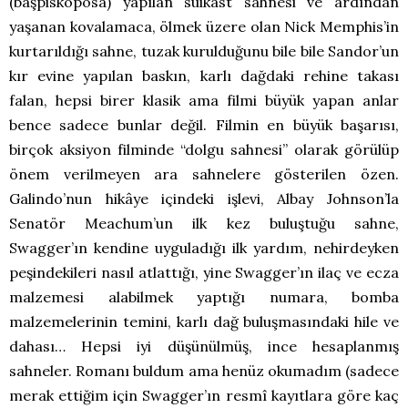
(başpiskoposa) yapılan suikast sahnesi ve ardından
yaşanan kovalamaca, ölmek üzere olan Nick Memphis’in
kurtarıldığı sahne, tuzak kurulduğunu bile bile Sandor’un
kır evine yapılan baskın, karlı dağdaki rehine takası
falan, hepsi birer klasik ama filmi büyük yapan anlar
bence sadece bunlar değil. Filmin en büyük başarısı,
birçok aksiyon filminde “dolgu sahnesi” olarak görülüp
önem verilmeyen ara sahnelere gösterilen özen.
Galindo’nun hikâye içindeki işlevi, Albay Johnson’la
Senatör Meachum’un ilk kez buluştuğu sahne,
Swagger’ın kendine uyguladığı ilk yardım, nehirdeyken
peşindekileri nasıl atlattığı, yine Swagger’ın ilaç ve ecza
malzemesi alabilmek yaptığı numara, bomba
malzemelerinin temini, karlı dağ buluşmasındaki hile ve
dahası… Hepsi iyi düşünülmüş, ince hesaplanmış
sahneler. Romanı buldum ama henüz okumadım (sadece
merak ettiğim için Swagger’ın resmî kayıtlara göre kaç