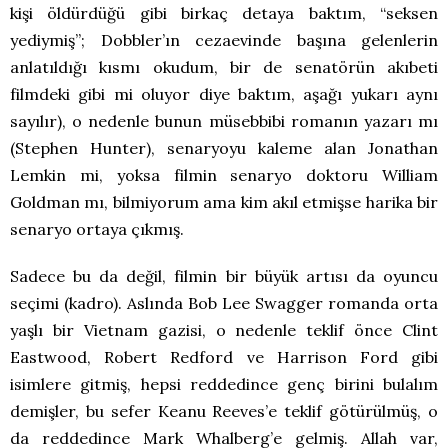
kişi öldürdüğü gibi birkaç detaya baktım, “seksen
yediymiş”; Dobbler’ın cezaevinde başına gelenlerin
anlatıldığı kısmı okudum, bir de senatörün akıbeti
filmdeki gibi mi oluyor diye baktım, aşağı yukarı aynı
sayılır), o nedenle bunun müsebbibi romanın yazarı mı
(Stephen Hunter), senaryoyu kaleme alan Jonathan
Lemkin mi, yoksa filmin senaryo doktoru William
Goldman mı, bilmiyorum ama kim akıl etmişse harika bir
senaryo ortaya çıkmış.
Sadece bu da değil, filmin bir büyük artısı da oyuncu
seçimi (kadro). Aslında Bob Lee Swagger romanda orta
yaşlı bir Vietnam gazisi, o nedenle teklif önce Clint
Eastwood, Robert Redford ve Harrison Ford gibi
isimlere gitmiş, hepsi reddedince genç birini bulalım
demişler, bu sefer Keanu Reeves’e teklif götürülmüş, o
da reddedince Mark Whalberg’e gelmiş. Allah var,