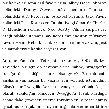
bir harikalar. Ama asıl favorilerim, Albay Isaac Johnson
rolündeki Danny Glover, polis memuru Timmons
rolündeki A.C. Peterson, psikopat koruma Jack Payne
rolündeki Elias Koteas ve Cumhuriyetçi Senatör Charles
F. Meachum rolündeki Ned Beatty. Filmin sürpriziyse
ateşli silahlar uzmanı Bay Rate’i canlandıran müzisyen
Levon Helm. Helm kısacık ekran süresinde aksanı, jest
ve mimikleriyle harikalar yaratıyor.
Antoine Fuqua’nın Tetikçi’sini (Shooter, 2007) ilk kez
seyreden biri için en heyecan verici sahne, Swagger’ın
tuzağa düşürüldüğü sahne olsa gerek. Bu sahnenin
analizini yapmadan bu yazıya son vermek istemedim.
Albay’ın milliyetçilik kartını oynayarak günah keçisi
olarak seçildiğini bilmeyen Swagger’a tuzak kurduğu
sahne daha şimdiden sinema tarihinin en iyi tasarlanmış
(yazılmış, kurgulanmış, oynanmış) sahnelerinden birine