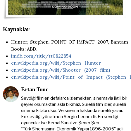
Kaynaklar
Hunter, Stephen. POINT OF IMPACT, 2007, Bantam
Books: ABD.
imdb.com/title/tt0822854
en.wikipedia.org/wiki/Stephen_Hunter
en.wikipedia.org/wiki/Shooter_(2007_film)
en.wikipedia.org/wiki/Point_of_Impact_(Stephen_
Ertan Tunc
Sevdiği filmleri defalarca izlemekten, sinemayla ilgili bir
şeyler okumaktan asla bıkmaz. Sürekli film izler, sürekli
sinema kitabı okur. Ve sinema hakkında sürekli yazar.
En sevdiği yönetmen Sergio Leone’dir. En sevdiği
oyuncular ise Kemal Sunal ve Şener Şen.
“Türk Sinemasının Ekonomik Yapısı 1896-2005” adlı