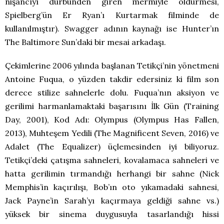
nişancıyı dürbünden giren mermiyle öldürmesi,
Spielberg’ün Er Ryan’ı Kurtarmak filminde de
kullanılmıştır). Swagger adının kaynağı ise Hunter’ın
The Baltimore Sun’daki bir mesai arkadaşı.
Çekimlerine 2006 yılında başlanan Tetikçi’nin yönetmeni
Antoine Fuqua, o yüzden takdir edersiniz ki film son
derece stilize sahnelerle dolu. Fuqua’nın aksiyon ve
gerilimi harmanlamaktaki başarısını İlk Gün (Training
Day, 2001), Kod Adı: Olympus (Olympus Has Fallen,
2013), Muhteşem Yedili (The Magnificent Seven, 2016) ve
Adalet (The Equalizer) üçlemesinden iyi biliyoruz.
Tetikçi’deki çatışma sahneleri, kovalamaca sahneleri ve
hatta gerilimin tırmandığı herhangi bir sahne (Nick
Memphis’in kaçırılışı, Bob’ın oto yıkamadaki sahnesi,
Jack Payne’in Sarah’yı kaçırmaya geldiği sahne vs.)
yüksek bir sinema duygusuyla tasarlandığı hissi