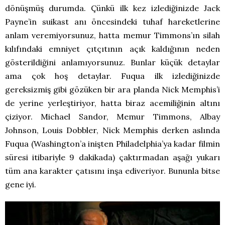
dönüşmüş durumda. Çünkü ilk kez izlediğinizde Jack
Payne’in suikast anı öncesindeki tuhaf hareketlerine
anlam veremiyorsunuz, hatta memur Timmons’ın silah
kılıfındaki emniyet çıtçıtının açık kaldığının neden
gösterildiğini anlamıyorsunuz. Bunlar küçük detaylar
ama çok hoş detaylar. Fuqua ilk izlediğinizde
gereksizmiş gibi gözüken bir ara planda Nick Memphis’i
de yerine yerleştiriyor, hatta biraz acemiliğinin altını
çiziyor. Michael Sandor, Memur Timmons, Albay
Johnson, Louis Dobbler, Nick Memphis derken aslında
Fuqua (Washington’a inişten Philadelphia’ya kadar filmin
süresi itibariyle 9 dakikada) çaktırmadan aşağı yukarı
tüm ana karakter çatısını inşa ediveriyor. Bununla bitse
gene iyi.