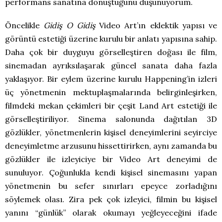
performans sanatına dönüştüğünü düşünüyorum.
Öncelikle
Gidiş O Gidiş
Video Art’ın eklektik yapısı ve
görüntü estetiği üzerine kurulu bir anlatı yapısına sahip.
Daha çok bir duyguyu görselleştiren doğası ile film,
sinemadan ayrıksılaşarak güncel sanata daha fazla
yaklaşıyor. Bir eylem üzerine kurulu Happening’in izleri
üç yönetmenin mektuplaşmalarında belirginleşirken,
filmdeki mekan çekimleri bir çeşit Land Art estetiği ile
görselleştiriliyor. Sinema salonunda dağıtılan 3D
gözlükler, yönetmenlerin kişisel deneyimlerini seyirciye
deneyimletme arzusunu hissettirirken, aynı zamanda bu
gözlükler ile izleyiciye bir Video Art deneyimi de
sunuluyor. Çoğunlukla kendi kişisel sinemasını yapan
yönetmenin bu sefer sınırları epeyce zorladığını
söylemek olası. Zira pek çok izleyici, filmin bu kişisel
yanını “günlük” olarak okumayı yeğleyeceğini ifade