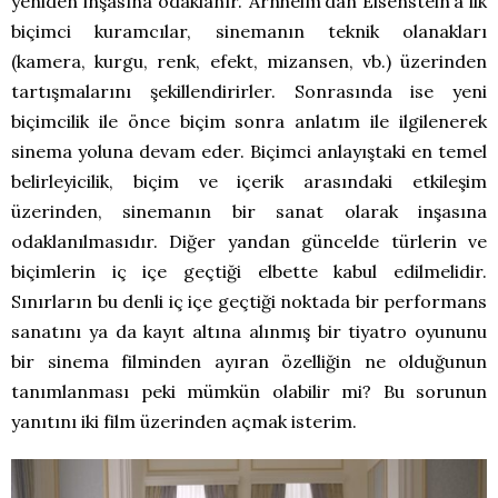
yeniden inşasına odaklanır. Arnheim’dan Eisenstein’a ilk
biçimci kuramcılar, sinemanın teknik olanakları
(kamera, kurgu, renk, efekt, mizansen, vb.) üzerinden
tartışmalarını şekillendirirler. Sonrasında ise yeni
biçimcilik ile önce biçim sonra anlatım ile ilgilenerek
sinema yoluna devam eder. Biçimci anlayıştaki en temel
belirleyicilik, biçim ve içerik arasındaki etkileşim
üzerinden, sinemanın bir sanat olarak inşasına
odaklanılmasıdır. Diğer yandan güncelde türlerin ve
biçimlerin iç içe geçtiği elbette kabul edilmelidir.
Sınırların bu denli iç içe geçtiği noktada bir performans
sanatını ya da kayıt altına alınmış bir tiyatro oyununu
bir sinema filminden ayıran özelliğin ne olduğunun
tanımlanması peki mümkün olabilir mi? Bu sorunun
yanıtını iki film üzerinden açmak isterim.