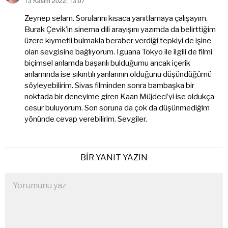
13 Kasım 2022, 13:07
dedi
ki:
Zeynep selam. Sorularını kısaca yanıtlamaya çalışayım.
Burak Çevik’in sinema dili arayışını yazımda da belirttiğim
üzere kıymetli bulmakla beraber verdiği tepkiyi de işine
olan sevgisine bağlıyorum. Iguana Tokyo ile ilgili de filmi
biçimsel anlamda başarılı bulduğumu ancak içerik
anlamında ise sıkıntılı yanlarının olduğunu düşündüğümü
söyleyebilirim. Sivas filminden sonra bambaşka bir
noktada bir deneyime giren Kaan Müjdeci’yi ise oldukça
cesur buluyorum. Son soruna da çok da düşünmediğim
yönünde cevap verebilirim. Sevgiler.
BIR YANIT YAZIN