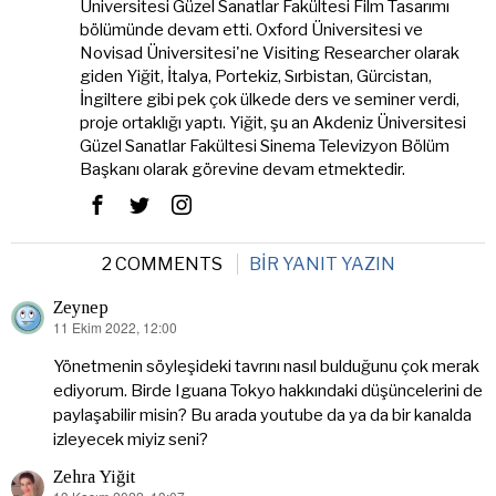
Üniversitesi Güzel Sanatlar Fakültesi Film Tasarımı
bölümünde devam etti. Oxford Üniversitesi ve
Novisad Üniversitesi'ne Visiting Researcher olarak
giden Yiğit, İtalya, Portekiz, Sırbistan, Gürcistan,
İngiltere gibi pek çok ülkede ders ve seminer verdi,
proje ortaklığı yaptı. Yiğit, şu an Akdeniz Üniversitesi
Güzel Sanatlar Fakültesi Sinema Televizyon Bölüm
Başkanı olarak görevine devam etmektedir.
2 COMMENTS
BIR YANIT YAZIN
Zeynep
11 Ekim 2022, 12:00
dedi
ki:
Yönetmenin söyleşideki tavrını nasıl bulduğunu çok merak
ediyorum. Birde Iguana Tokyo hakkındaki düşüncelerini de
paylaşabilir misin? Bu arada youtube da ya da bir kanalda
izleyecek miyiz seni?
Zehra Yiğit