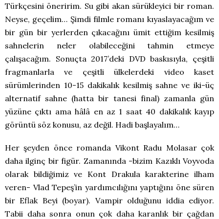
Türkçesini öneririm. Su gibi akan sürükleyici bir roman.
Neyse, geçelim… Şimdi filmle romanı kıyaslayacağım ve
bir gün bir yerlerden çıkacağını ümit ettiğim kesilmiş
sahnelerin neler olabileceğini tahmin etmeye
çalışacağım. Sonuçta 2017’deki DVD baskısıyla, çeşitli
fragmanlarla ve çeşitli ülkelerdeki video kaset
sürümlerinden 10-15 dakikalık kesilmiş sahne ve iki-üç
alternatif sahne (hatta bir tanesi final) zamanla gün
yüzüne çıktı ama hâlâ en az 1 saat 40 dakikalık kayıp
görüntü söz konusu, az değil. Hadi başlayalım…
Her şeyden önce romanda Vikont Radu Molasar çok
daha ilginç bir figür. Zamanında -bizim Kazıklı Voyvoda
olarak bildiğimiz ve Kont Drakula karakterine ilham
veren- Vlad Tepeş’in yardımcılığını yaptığını öne süren
bir Eflak Beyi (boyar). Vampir olduğunu iddia ediyor.
Tabii daha sonra onun çok daha karanlık bir çağdan