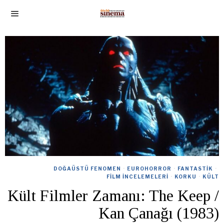
DOĞAÜSTÜ FENOMEN
·
EUROHORROR
·
FANTASTIK
·
FILM İNCELEMELERI
·
KORKU
·
KÜLT
Kült Filmler Zamanı: The Keep /
Kan Çanağı (1983)