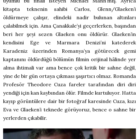
uyumlu bu finali isteyen Michael Mann’mış. Ayrıca
kitapta teknenin sahibi Carlos, Glenn/Glaeken’i
öldürmeye çalışır, elindeki nadir bulunan altınları
çalabilmek için. Ama Çanakkale’yi geçerlerken, başından
beri her şeyi sezen Glaeken onu öldürür. Glaeken’in
kendisini Ege ve Marmara Denizi’ni katederek
Karadeniz üzerinden Romanya’ya götürecek gemi
kaptanını öldürdüğü bölümün filmin orijinal hâlinde yer
alma ihtimali var ama bence çok kritik bir sahne değil,
yine de bir gün ortaya çıkması şaşırtıcı olmaz. Romanda
Profesör Theodore Cuza fareler tarafından diri diri
yendiği için kan kaybından ölür. Filmde kurtuluyor. Hatta
kayıp görüntülere dair bir fotoğraf karesinde Cuza, kızı
Eva ve Glaeken’i teknede görüyoruz, bence o sahne bir
yerlerden çıkabilir.