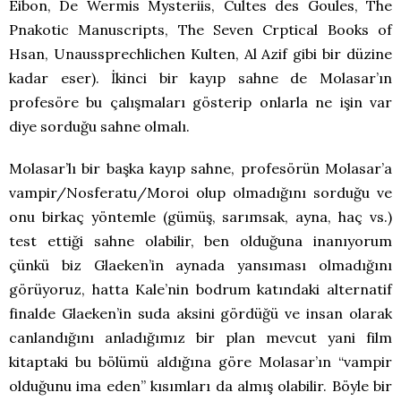
Eibon, De Wermis Mysteriis, Cultes des Goules, The
Pnakotic Manuscripts, The Seven Crptical Books of
Hsan, Unaussprechlichen Kulten, Al Azif gibi bir düzine
kadar eser). İkinci bir kayıp sahne de Molasar’ın
profesöre bu çalışmaları gösterip onlarla ne işin var
diye sorduğu sahne olmalı.
Molasar’lı bir başka kayıp sahne, profesörün Molasar’a
vampir/Nosferatu/Moroi olup olmadığını sorduğu ve
onu birkaç yöntemle (gümüş, sarımsak, ayna, haç vs.)
test ettiği sahne olabilir, ben olduğuna inanıyorum
çünkü biz Glaeken’in aynada yansıması olmadığını
görüyoruz, hatta Kale’nin bodrum katındaki alternatif
finalde Glaeken’in suda aksini gördüğü ve insan olarak
canlandığını anladığımız bir plan mevcut yani film
kitaptaki bu bölümü aldığına göre Molasar’ın “vampir
olduğunu ima eden” kısımları da almış olabilir. Böyle bir