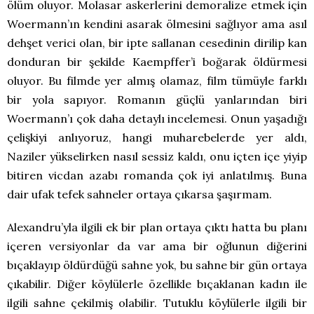
ölüm oluyor. Molasar askerlerini demoralize etmek için
Woermann’ın kendini asarak ölmesini sağlıyor ama asıl
dehşet verici olan, bir ipte sallanan cesedinin dirilip kan
donduran bir şekilde Kaempffer’i boğarak öldürmesi
oluyor. Bu filmde yer almış olamaz, film tümüyle farklı
bir yola sapıyor. Romanın güçlü yanlarından biri
Woermann’ı çok daha detaylı incelemesi. Onun yaşadığı
çelişkiyi anlıyoruz, hangi muharebelerde yer aldı,
Naziler yükselirken nasıl sessiz kaldı, onu içten içe yiyip
bitiren vicdan azabı romanda çok iyi anlatılmış. Buna
dair ufak tefek sahneler ortaya çıkarsa şaşırmam.
Alexandru’yla ilgili ek bir plan ortaya çıktı hatta bu planı
içeren versiyonlar da var ama bir oğlunun diğerini
bıçaklayıp öldürdüğü sahne yok, bu sahne bir gün ortaya
çıkabilir. Diğer köylülerle özellikle bıçaklanan kadın ile
ilgili sahne çekilmiş olabilir. Tutuklu köylülerle ilgili bir