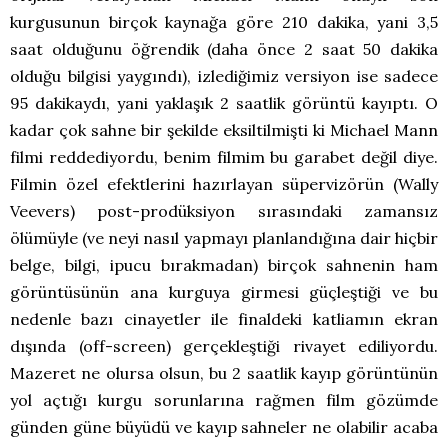
kurgusunun birçok kaynağa göre 210 dakika, yani 3,5
saat olduğunu öğrendik (daha önce 2 saat 50 dakika
olduğu bilgisi yaygındı), izlediğimiz versiyon ise sadece
95 dakikaydı, yani yaklaşık 2 saatlik görüntü kayıptı. O
kadar çok sahne bir şekilde eksiltilmişti ki Michael Mann
filmi reddediyordu, benim filmim bu garabet değil diye.
Filmin özel efektlerini hazırlayan süpervizörün (Wally
Veevers) post-prodüksiyon sırasındaki zamansız
ölümüyle (ve neyi nasıl yapmayı planlandığına dair hiçbir
belge, bilgi, ipucu bırakmadan) birçok sahnenin ham
görüntüsünün ana kurguya girmesi güçleştiği ve bu
nedenle bazı cinayetler ile finaldeki katliamın ekran
dışında (off-screen) gerçekleştiği rivayet ediliyordu.
Mazeret ne olursa olsun, bu 2 saatlik kayıp görüntünün
yol açtığı kurgu sorunlarına rağmen film gözümde
günden güne büyüdü ve kayıp sahneler ne olabilir acaba