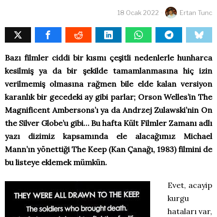
18 Ocak 2022
Ertan Tunc
Bazı filmler ciddi bir kısmı çeşitli nedenlerle hunharca
kesilmiş ya da bir şekilde tamamlanmasına hiç izin
verilmemiş olmasına rağmen bile elde kalan versiyon
karanlık bir gecedeki ay gibi parlar; Orson Welles’in The
Magnificent Ambersons’ı ya da Andrzej Zulawski’nin On
the Silver Globe’u gibi… Bu hafta Kült Filmler Zamanı adlı
yazı dizimiz kapsamında ele alacağımız Michael
Mann’ın yönettiği The Keep (Kan Çanağı, 1983) filmini de
bu listeye eklemek mümkün.
Evet, acayip
kurgu
hataları var,