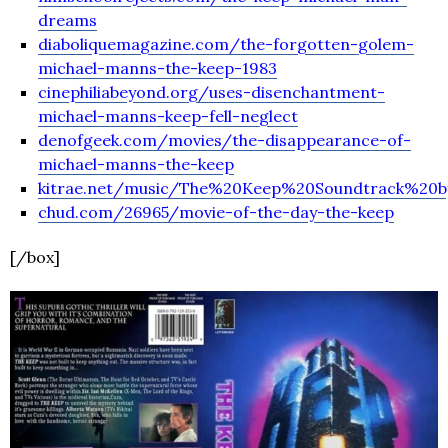
dreams
diaboliquemagazine.com/the-forgotten-golem-
michael-manns-the-keep-1983
cinephiliabeyond.org/uses-disenchantment-
michael-manns-keep-fell-neglect
denofgeek.com/movies/the-disappearance-of-
michael-manns-the-keep
kitrae.net/music/The%20Keep%20Soundtrack%20
chud.com/26965/movie-of-the-day-the-keep
[/box]