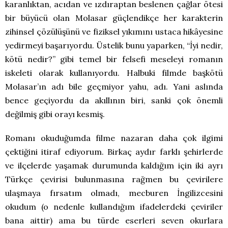
karanlıktan, acıdan ve ızdıraptan beslenen çağlar ötesi
bir büyücü olan Molasar güçlendikçe her karakterin
zihinsel çözülüşünü ve fiziksel yıkımını ustaca hikâyesine
yedirmeyi başarıyordu. Üstelik bunu yaparken, “İyi nedir,
kötü nedir?” gibi temel bir felsefi meseleyi romanın
iskeleti olarak kullanıyordu. Halbuki filmde başkötü
Molasar’ın adı bile geçmiyor yahu, adı. Yani aslında
bence geçiyordu da akıllının biri, sanki çok önemli
değilmiş gibi orayı kesmiş.
Romanı okuduğumda filme nazaran daha çok ilgimi
çektiğini itiraf ediyorum. Birkaç aydır farklı şehirlerde
ve ilçelerde yaşamak durumunda kaldığım için iki ayrı
Türkçe çevirisi bulunmasına rağmen bu çevirilere
ulaşmaya fırsatım olmadı, mecburen İngilizcesini
okudum (o nedenle kullandığım ifadelerdeki çeviriler
bana aittir) ama bu türde eserleri seven okurlara