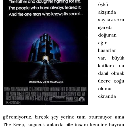
öykü
akışında
sayısız soru
işareti
doğuran
ağır
hasarlar
var, büyük
katliam da
dahil olmak
üzere çoğu
ölümü
ekranda
göremiyoruz, birçok şey yerine tam oturmuyor ama
The Keep, küçücük anlarda bile insanı kendine hayran