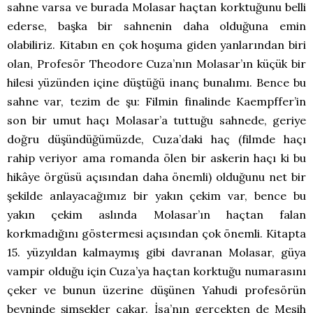
sahne varsa ve burada Molasar haçtan korktuğunu belli
ederse, başka bir sahnenin daha olduğuna emin
olabiliriz. Kitabın en çok hoşuma giden yanlarından biri
olan, Profesör Theodore Cuza’nın Molasar’ın küçük bir
hilesi yüzünden içine düştüğü inanç bunalımı. Bence bu
sahne var, tezim de şu: Filmin finalinde Kaempffer’in
son bir umut haçı Molasar’a tuttuğu sahnede, geriye
doğru düşündüğümüzde, Cuza’daki haç (filmde haçı
rahip veriyor ama romanda ölen bir askerin haçı ki bu
hikâye örgüsü açısından daha önemli) olduğunu net bir
şekilde anlayacağımız bir yakın çekim var, bence bu
yakın çekim aslında Molasar’ın haçtan falan
korkmadığını göstermesi açısından çok önemli. Kitapta
15. yüzyıldan kalmaymış gibi davranan Molasar, güya
vampir olduğu için Cuza’ya haçtan korktuğu numarasını
çeker ve bunun üzerine düşünen Yahudi profesörün
beyninde şimşekler çakar. İsa’nın gerçekten de Mesih