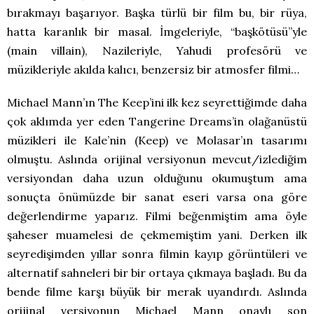
bırakmayı başarıyor. Başka türlü bir film bu, bir rüya,
hatta karanlık bir masal. İmgeleriyle, “başkötüsü”yle
(main villain), Nazileriyle, Yahudi profesörü ve
müzikleriyle akılda kalıcı, benzersiz bir atmosfer filmi…
Michael Mann’ın The Keep’ini ilk kez seyrettiğimde daha
çok aklımda yer eden Tangerine Dreams’in olağanüstü
müzikleri ile Kale’nin (Keep) ve Molasar’ın tasarımı
olmuştu. Aslında orijinal versiyonun mevcut/izlediğim
versiyondan daha uzun olduğunu okumuştum ama
sonuçta önümüzde bir sanat eseri varsa ona göre
değerlendirme yaparız. Filmi beğenmiştim ama öyle
şaheser muamelesi de çekmemiştim yani. Derken ilk
seyredişimden yıllar sonra filmin kayıp görüntüleri ve
alternatif sahneleri bir bir ortaya çıkmaya başladı. Bu da
bende filme karşı büyük bir merak uyandırdı. Aslında
orijinal versiyonun Michael Mann onaylı son