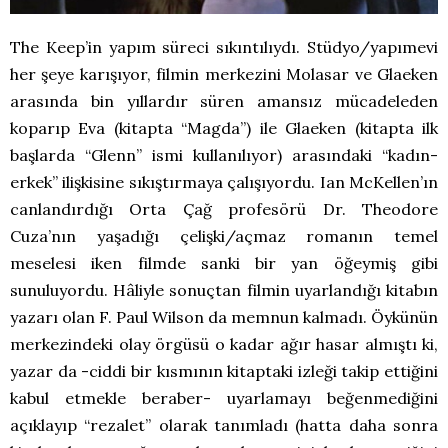
The Keep’in yapım süreci sıkıntılıydı. Stüdyo/yapımevi
her şeye karışıyor, filmin merkezini Molasar ve Glaeken
arasında bin yıllardır süren amansız mücadeleden
koparıp Eva (kitapta “Magda”) ile Glaeken (kitapta ilk
başlarda “Glenn” ismi kullanılıyor) arasındaki “kadın-
erkek” ilişkisine sıkıştırmaya çalışıyordu. Ian McKellen’ın
canlandırdığı Orta Çağ profesörü Dr. Theodore
Cuza’nın yaşadığı çelişki/açmaz romanın temel
meselesi iken filmde sanki bir yan öğeymiş gibi
sunuluyordu. Hâliyle sonuçtan filmin uyarlandığı kitabın
yazarı olan F. Paul Wilson da memnun kalmadı. Öykünün
merkezindeki olay örgüsü o kadar ağır hasar almıştı ki,
yazar da -ciddi bir kısmının kitaptaki izleği takip ettiğini
kabul etmekle beraber- uyarlamayı beğenmediğini
açıklayıp “rezalet” olarak tanımladı (hatta daha sonra