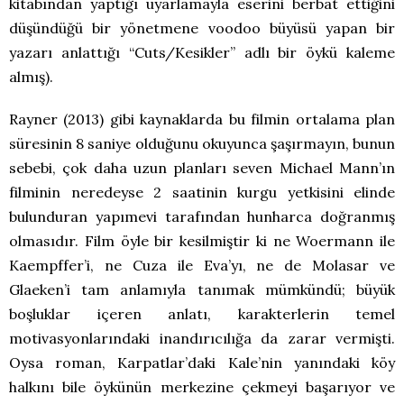
kitabından yaptığı uyarlamayla eserini berbat ettiğini
düşündüğü bir yönetmene voodoo büyüsü yapan bir
yazarı anlattığı “Cuts/Kesikler” adlı bir öykü kaleme
almış).
Rayner (2013) gibi kaynaklarda bu filmin ortalama plan
süresinin 8 saniye olduğunu okuyunca şaşırmayın, bunun
sebebi, çok daha uzun planları seven Michael Mann’ın
filminin neredeyse 2 saatinin kurgu yetkisini elinde
bulunduran yapımevi tarafından hunharca doğranmış
olmasıdır. Film öyle bir kesilmiştir ki ne Woermann ile
Kaempffer’i, ne Cuza ile Eva’yı, ne de Molasar ve
Glaeken’i tam anlamıyla tanımak mümkündü; büyük
boşluklar içeren anlatı, karakterlerin temel
motivasyonlarındaki inandırıcılığa da zarar vermişti.
Oysa roman, Karpatlar’daki Kale’nin yanındaki köy
halkını bile öykünün merkezine çekmeyi başarıyor ve