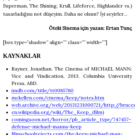
Superman, The Shining, Krull, Lifeforce, Highlander vs.)
tasarladığını not düşeyim. Daha ne olsun? İyi seyirler…
Öteki Sinema için yazan: Ertan Tunç
[box type=”shadow” align=”” class=”” width=””]
KAYNAKLAR
Rayner, Jonathan. The Cinema of MICHAEL MANN:
Vice and Vindication, 2013. Columbia University
Press, ABD.
imdb.com/title/tt0085780
mckellen.com/cinema/keep/notes.htm
web.archive.org/web/20131231000721/http://bruces
en.wikipedia.org/wiki/The_Keep_(film)
comingsoon.net/horror/pb_article_type/747457-
defense-michael-manns-keep
filmschoolrejects.com/the-keep-michael-man-