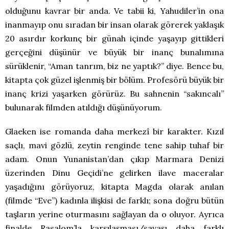
olduğunu kavrar bir anda. Ve tabii ki, Yahudiler’in ona
inanmayıp onu sıradan bir insan olarak görerek yaklaşık
20 asırdır korkunç bir günah içinde yaşayıp gittikleri
gerçeğini düşünür ve büyük bir inanç bunalımına
sürüklenir, “Aman tanrım, biz ne yaptık?” diye. Bence bu,
kitapta çok güzel işlenmiş bir bölüm. Profesörü büyük bir
inanç krizi yaşarken görürüz. Bu sahnenin “sakıncalı”
bulunarak filmden atıldığı düşünüyorum.
Glaeken ise romanda daha merkezî bir karakter. Kızıl
saçlı, mavi gözlü, zeytin renginde tene sahip tuhaf bir
adam. Onun Yunanistan’dan çıkıp Marmara Denizi
üzerinden Dinu Geçidi’ne gelirken ilave maceralar
yaşadığını görüyoruz, kitapta Magda olarak anılan
(filmde “Eve”) kadınla ilişkisi de farklı; sona doğru bütün
taşların yerine oturmasını sağlayan da o oluyor. Ayrıca
finalde Rasalom’la karşılaşması/savaşı daha farklı