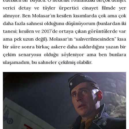
edebilen bir büyücü. O nedenle romandaki birçok dehşet
verici detay ve tüyler ürpertici cinayet filmde yer
almıyor. Ben Molasar’ın kesilen kısımlarda çok ama çok
daha fazla sahnesi olduğunu düşünüyorum (bunlardan iki
tanesi; kesilen ve 2017’de ortaya çıkan görüntülerde var
ama pek uzun değil). Molasar’ın “salıverilmesinden” kısa
bir süre sonra birkaç askere daha saldırdığını yazan bir
çekim senaryosu olduğu söyleniyor ama ben bunlara
ulaşamadım, bu sahneler çekilmiş olabilir.