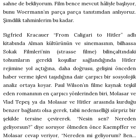
sahne de bekliyorum. Film bence mevcut hâliyle başlıyor,
bunu Woermann’ın parça parça tanıtımdan anlıyoruz.
Şimdilik tahminlerim bu kadar.
Sigfried Kracauer “From Caligari to Hitler” adlı
kitabında Alman kültürünün ve sinemasının, bilhassa
Sokak Filmleri’nin (strasse filme) bilinçaltındaki
tohumların gerekli koşullar sağlandığında Hitler
rejimine yol açtığına, daha doğrusu, gelişini önceden
haber verme işlevi taşıdığına dair çarpıcı bir sosyolojik
analiz ortaya koyar. Paul Wilson’ın filme kaynak teşkil
eden romanının en çarpıcı yönlerinden biri, Molasar ve
Vlad Tepeş ya da Molasar ve Hitler arasında kurduğu
benzer bağlantı olsa gerek, tabii nedenselliği sürpriz bir
şekilde tersine çevirerek. “Nesin sen? Nereden
geliyorsun?” diye soruyor ölmeden önce Kaempffer ve
Molasar cevap veriyor, “Nereden mi geliyorum? Ben…