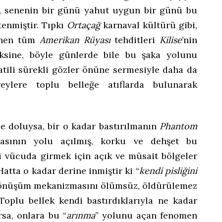
, senenin bir günü yahut uygun bir günü bu
tenmiştir. Tıpkı
Ortaçağ
karnaval kültürü gibi,
enen tüm
Amerikan Rüyası
tehditleri
Kilise
’nin
ksine, böyle günlerde bile bu şaka yolunu
katili sürekli gözler önüne sermesiyle daha da
eylere toplu belleğe atıflarda bulunarak
 doluysa, bir o kadar bastırılmanın
Phantom
ılmasının yolu açılmış, korku ve dehşet bu
i vücuda girmek için açık ve müsait bölgeler
atta o kadar derine inmiştir ki “
kendi pisliğini
dönüşüm mekanizmasını ölümsüz, öldürülemez
 Toplu bellek kendi bastırdıklarıyla ne kadar
sa, onlara bu “
arınma
” yolunu açan fenomen