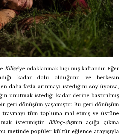
de
Kilise
’ye odaklanmak biçilmiş kaftandır. Eğer
madığı kadar dolu olduğunu ve herkesin
n daha fazla arınmayı istediğini söylüyorsa,
eğin unutmak istediği kadar derine bastırılmış
bir geri dönüşüm yaşamıştır. Bu geri dönüşüm
ğı travmayı tüm topluma mal etmiş ve üstüne
lmak istenmiştir.
Bilinç-dışı
nın açığa çıkma
, bu metinde popüler kültür eğlence arayışıyla