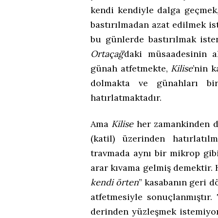
kendi kendiyle dalga geçmek
bastırılmadan azat edilmek is
bu günlerde bastırılmak ist
Ortaçağ
’daki müsaadesinin a
günah atfetmekte,
Kilise
’nin 
dolmakta ve günahları bir
hatırlatmaktadır.
Ama
Kilise
her zamankinden de
(katil) üzerinden hatırlat
travmada aynı bir mikrop gib
arar kıvama gelmiş demektir. H
kendi örten
” kasabanın geri 
atfetmesiyle sonuçlanmıştır.
derinden yüzleşmek istemiyor