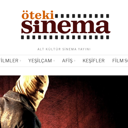
ALT KÜLTÜR SINEMA YAYINI
FILMLER
YEŞILÇAM
AFIŞ
KEŞIFLER
FILM 