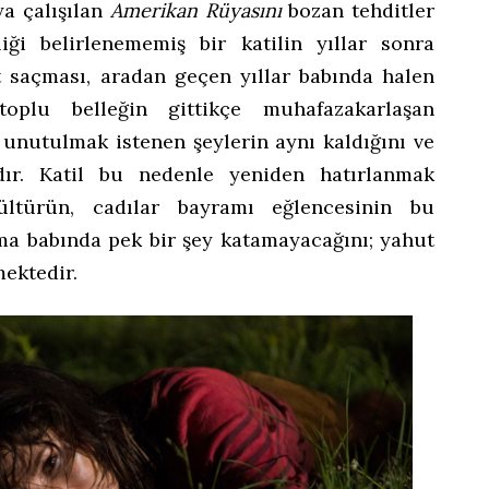
ya çalışılan
Amerikan Rüyasını
bozan tehditler
iği belirlenememiş bir katilin yıllar sonra
 saçması, aradan geçen yıllar babında halen
oplu belleğin gittikçe muhafazakarlaşan
e unutulmak istenen şeylerin aynı kaldığını ve
dır. Katil bu nedenle yeniden hatırlanmak
ültürün, cadılar bayramı eğlencesinin bu
ma babında pek bir şey katamayacağını; yahut
mektedir.