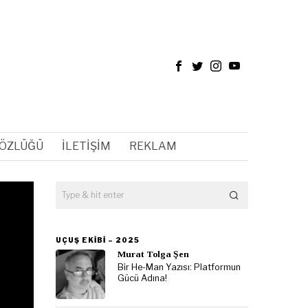
SÖZLÜĞÜ
İLETIŞIM
REKLAM
UÇUŞ EKIBI – 2025
Murat Tolga Şen
Bir He-Man Yazısı: Platformun
Gücü Adına!