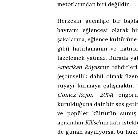
metotlarından biri değildir.
Herkesin geçmişle bir bağla
bayramı eğlencesi olarak bi
şakalarına, eğlence kültürüne 
gibi) hatırlamanın ve hatır
tazelemek yatmaz. Burada ya
Amerikan Rüyası
nın tehditler
(eşcinsellik dahil olmak üze
rüyayı kurmaya çalışmaktır.
Gomez-Rejon
,
2014
) öngörü
kurulduğuna dair bir ses geti
ve popüler kültürün sunuş 
açısından
Kilise
’nin katı istek
de günah sayılıyorsa, bu huz