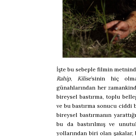
İşte bu sebeple filmin metnin
Rahip
,
Kilise
’sinin hiç ol
günahlarından her zamankinde
bireysel bastırma, toplu bell
ve bu bastırma sonucu ciddi 
bireysel bastırmanın yarattı
bu da bastırılmış ve unutu
yollarından biri olan şakalar