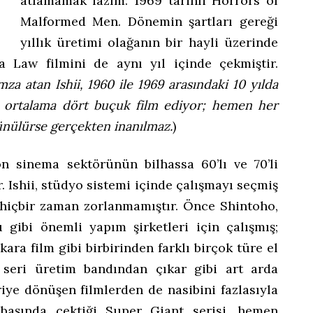
atlamamak lazım: 1969 tarihli Horrors of
Malformed Men. Dönemin şartları gereği
yıllık üretimi olağanın bir hayli üzerinde
a Law filmini de aynı yıl içinde çekmiştir.
za atan Ishii, 1960 ile 1969 arasındaki 10 yılda
da ortalama dört buçuk film ediyor; hemen her
üşünülürse gerçekten inanılmaz.
)
pon sinema sektörünün bilhassa 60’lı ve 70’li
ir. Ishii, stüdyo sistemi içinde çalışmayı seçmiş
hiçbir zaman zorlanmamıştır. Önce Shintoho,
gibi önemli yapım şirketleri için çalışmış;
kara film gibi birbirinden farklı birçok türe el
n seri üretim bandından çıkar gibi art arda
riye dönüşen filmlerden de nasibini fazlasıyla
 başında çektiği Super Giant serisi, hemen