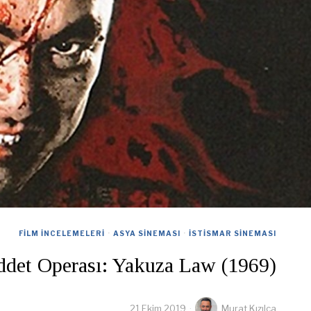
FILM İNCELEMELERI
·
ASYA SINEMASI
·
İSTISMAR SINEMASI
iddet Operası: Yakuza Law (1969)
21 Ekim 2019
Murat Kızılca