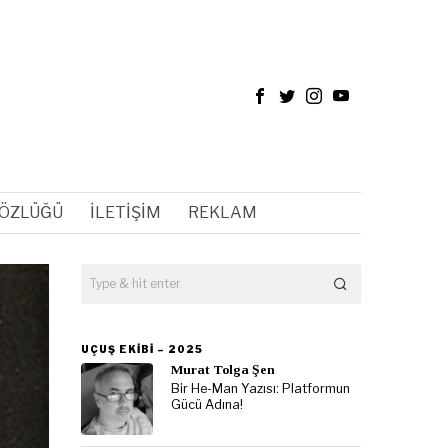
SÖZLÜĞÜ
İLETIŞIM
REKLAM
UÇUŞ EKIBI – 2025
Murat Tolga Şen
Bir He-Man Yazısı: Platformun
Gücü Adına!