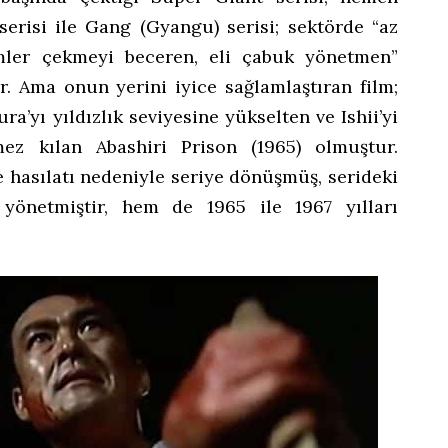
serisi ile Gang (Gyangu) serisi; sektörde “az
lmler çekmeyi beceren, eli çabuk yönetmen”
r. Ama onun yerini iyice sağlamlaştıran film;
’yı yıldızlık seviyesine yükselten ve Ishii’yi
mez kılan Abashiri Prison (1965) olmuştur.
e hasılatı nedeniyle seriye dönüşmüş, serideki
 yönetmiştir, hem de 1965 ile 1967 yılları