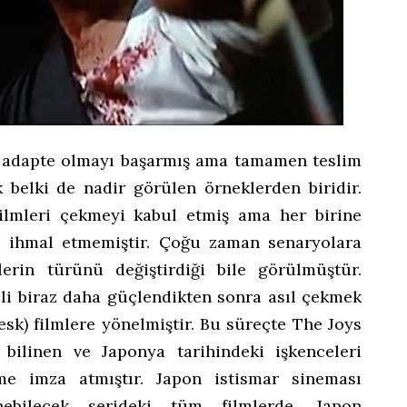
e adapte olmayı başarmış ama tamamen teslim
belki de nadir görülen örneklerden biridir.
filmleri çekmeyi kabul etmiş ama her birine
ı ihmal etmemiştir. Çoğu zaman senaryolara
erin türünü değiştirdiği bile görülmüştür.
 eli biraz daha güçlendikten sonra asıl çekmek
esk) filmlere yönelmiştir. Bu süreçte The Joys
 bilinen ve Japonya tarihindeki işkenceleri
lme imza atmıştır. Japon istismar sineması
nebilecek serideki tüm filmlerde, Japon