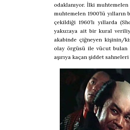
odaklanıyor. İlki muhtemelen 1
muhtemelen 1900’lü yılların 
çekildiği 1960’lı yıllarda 
yakuzaya ait bir kural veril
akabinde çiğneyen kişinin/kiş
olay örgüsü ile vücut bulan 
aşırıya kaçan şiddet sahneleri