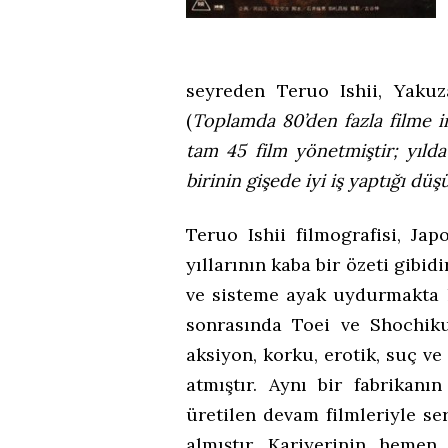
seyreden Teruo Ishii, Yakuz
(
Toplamda 80’den fazla filme im
tam 45 film yönetmiştir; yıl
birinin gişede iyi iş yaptığı d
Teruo Ishii filmografisi, Ja
yıllarının kaba bir özeti gibid
ve sisteme ayak uydurmakta 
sonrasında Toei ve Shochiku 
aksiyon, korku, erotik, suç ve 
atmıştır. Aynı bir fabrikanı
üretilen devam filmleriyle se
almıştır. Kariyerinin hemen