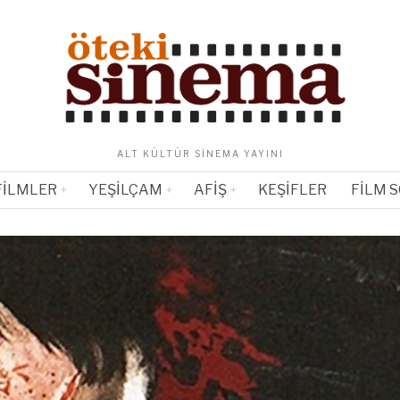
ALT KÜLTÜR SINEMA YAYINI
FILMLER
YEŞILÇAM
AFIŞ
KEŞIFLER
FILM 