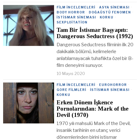
FILM İNCELEMELERI
·
ASYA SINEMASI
·
BODY HORROR
·
DOĞAÜSTÜ FENOMEN
·
İSTISMAR SINEMASI
·
KORKU
·
SEXPLOITATION
Tam Bir İstismar Başyapıtı:
Dangerous Seductress (1992)
Dangerous Seductress filminin ilk 20
dakikalık bölümü, kelimelerle
anlatılamayacak tuhaflıkta özel bir B-
film deneyimi sunuyor.
10 Mayıs 2020
FILM İNCELEMELERI
·
EUROHORROR
·
GORE FILMLERI
·
İSTISMAR SINEMASI
·
KORKU
Erken Dönem İşkence
Pornolarından: Mark of the
Devil (1970)
1970 yılı mahsulü Mark of the Devil,
insanlık tarihinin en utanç verici
dönemlerinden birini istismar