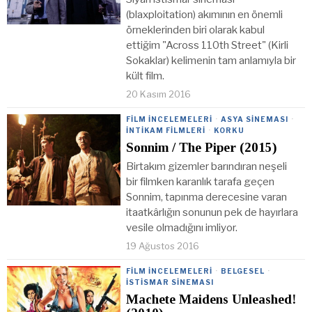
(blaxploitation) akımının en önemli
örneklerinden biri olarak kabul
ettiğim "Across 110th Street" (Kirli
Sokaklar) kelimenin tam anlamıyla bir
kült film.
20 Kasım 2016
FILM İNCELEMELERI
·
ASYA SINEMASI
·
İNTIKAM FILMLERI
·
KORKU
Sonnim / The Piper (2015)
Birtakım gizemler barındıran neşeli
bir filmken karanlık tarafa geçen
Sonnim, tapınma derecesine varan
itaatkârlığın sonunun pek de hayırlara
vesile olmadığını imliyor.
19 Ağustos 2016
FILM İNCELEMELERI
·
BELGESEL
·
İSTISMAR SINEMASI
Machete Maidens Unleashed!