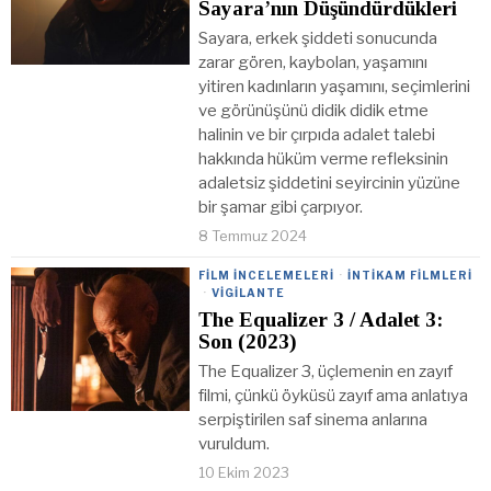
Sayara’nın Düşündürdükleri
Sayara, erkek şiddeti sonucunda
zarar gören, kaybolan, yaşamını
yitiren kadınların yaşamını, seçimlerini
ve görünüşünü didik didik etme
halinin ve bir çırpıda adalet talebi
hakkında hüküm verme refleksinin
adaletsiz şiddetini seyircinin yüzüne
bir şamar gibi çarpıyor.
8 Temmuz 2024
FILM İNCELEMELERI
·
İNTIKAM FILMLERI
·
VIGILANTE
The Equalizer 3 / Adalet 3:
Son (2023)
The Equalizer 3, üçlemenin en zayıf
filmi, çünkü öyküsü zayıf ama anlatıya
serpiştirilen saf sinema anlarına
vuruldum.
10 Ekim 2023