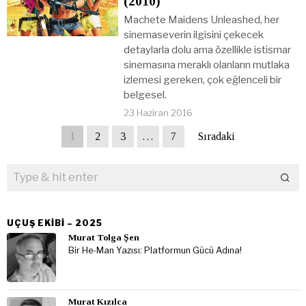
(2010)
Machete Maidens Unleashed, her
sinemaseverin ilgisini çekecek
detaylarla dolu ama özellikle istismar
sinemasına meraklı olanların mutlaka
izlemesi gereken, çok eğlenceli bir
belgesel.
23 Haziran 2016
1
2
3
…
7
Sıradaki
UÇUŞ EKIBI – 2025
Murat Tolga Şen
Bir He-Man Yazısı: Platformun Gücü Adına!
Murat Kızılca