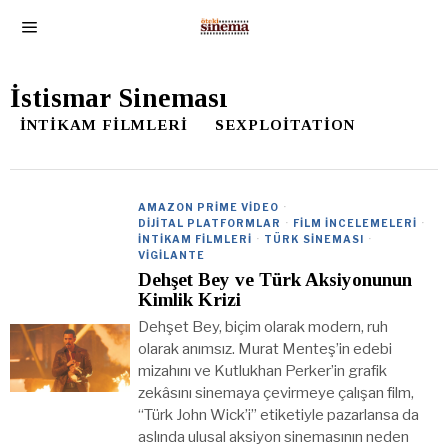
İstismar Sineması
İNTIKAM FILMLERI
SEXPLOITATION
AMAZON PRIME VIDEO
·
DIJITAL PLATFORMLAR
·
FILM İNCELEMELERI
·
İNTIKAM FILMLERI
·
TÜRK SINEMASI
·
VIGILANTE
Dehşet Bey ve Türk Aksiyonunun
Kimlik Krizi
Dehşet Bey, biçim olarak modern, ruh
olarak anımsız. Murat Menteş’in edebi
mizahını ve Kutlukhan Perker’in grafik
zekâsını sinemaya çevirmeye çalışan film,
“Türk John Wick’i” etiketiyle pazarlansa da
aslında ulusal aksiyon sinemasının neden