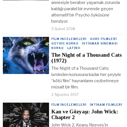
annesiyle beraber yaşamak zorunda
kaldığı paralel bir evrende geçen
alternatif bir Psycho öyküsüne
benziyor.
5 Şubat 2018
FILM İNCELEMELERI
·
GORE FILMLERI
·
GOTHIC KORKU
·
İSTISMAR SINEMASI
·
KORKU
·
LATINO
The Night of a Thousand Cats
(1972)
The Night of a Thousand Cats;
isminden konusuna kadar her şeyiyle
“kötü film” hayranlarını cezbetmeye
müsait bir film.
2 Ağustos 2017
FILM İNCELEMELERI
·
İNTIKAM FILMLERI
Kan ve Gözyaşı: John Wick:
Chapter 2
John Wick 2, Keanu Reeves’in