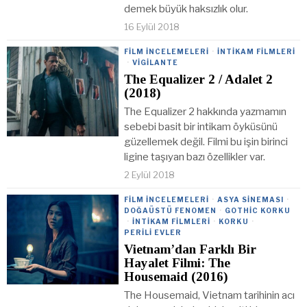
demek büyük haksızlık olur.
16 Eylül 2018
FILM İNCELEMELERI
·
İNTIKAM FILMLERI
·
VIGILANTE
The Equalizer 2 / Adalet 2
(2018)
The Equalizer 2 hakkında yazmamın
sebebi basit bir intikam öyküsünü
güzellemek değil. Filmi bu işin birinci
ligine taşıyan bazı özellikler var.
2 Eylül 2018
FILM İNCELEMELERI
·
ASYA SINEMASI
·
DOĞAÜSTÜ FENOMEN
·
GOTHIC KORKU
·
İNTIKAM FILMLERI
·
KORKU
·
PERILI EVLER
Vietnam’dan Farklı Bir
Hayalet Filmi: The
Housemaid (2016)
The Housemaid, Vietnam tarihinin acı