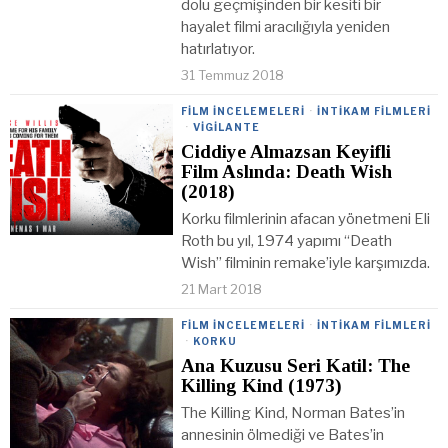
dolu geçmişinden bir kesiti bir
hayalet filmi aracılığıyla yeniden
hatırlatıyor.
31 Temmuz 2018
FILM İNCELEMELERI
·
İNTIKAM FILMLERI
·
VIGILANTE
Ciddiye Almazsan Keyifli
Film Aslında: Death Wish
(2018)
Korku filmlerinin afacan yönetmeni Eli
Roth bu yıl, 1974 yapımı “Death
Wish” filminin remake’iyle karşımızda.
21 Mart 2018
FILM İNCELEMELERI
·
İNTIKAM FILMLERI
·
KORKU
Ana Kuzusu Seri Katil: The
Killing Kind (1973)
The Killing Kind, Norman Bates’in
annesinin ölmediği ve Bates’in