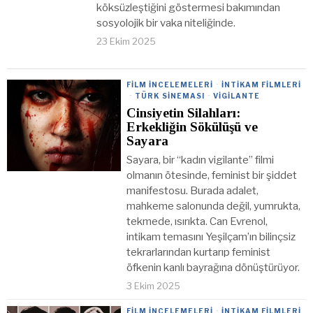
köksüzleştiğini göstermesi bakımından
sosyolojik bir vaka niteliğinde.
23 Ekim 2025
FILM İNCELEMELERI
·
İNTIKAM FILMLERI
·
TÜRK SINEMASI
·
VIGILANTE
Cinsiyetin Silahları:
Erkekliğin Sökülüşü ve
Sayara
Sayara, bir “kadın vigilante” filmi
olmanın ötesinde, feminist bir şiddet
manifestosu. Burada adalet,
mahkeme salonunda değil, yumrukta,
tekmede, ısırıkta. Can Evrenol,
intikam temasını Yeşilçam’ın bilinçsiz
tekrarlarından kurtarıp feminist
öfkenin kanlı bayrağına dönüştürüyor.
3 Ekim 2025
FILM İNCELEMELERI
·
İNTIKAM FILMLERI