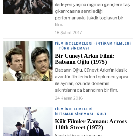
ilerleyen yaşına rağmen gençlere taş
çıkarırcasına sergilediği
performansıyla takdir toplayan bir
film.
18 Şubat 2017
FILM İNCELEMELERI
·
İNTIKAM FILMLERI
·
TÜRK SINEMASI
Bir Cüneyt Arkın Filmi:
Babanın Oğlu (1975)
Babanın Oğlu, Cüneyt Arkın’ın klasik
avantür filmlerinden toplumcu yapısı
ile ayrılan, özünde dönemin
sıkıntılarını da barındıran bir film.
24 Kasım 2016
FILM İNCELEMELERI
·
İSTISMAR SINEMASI
·
KÜLT
Kült Filmler Zamanı: Across
110th Street (1972)
Siyah istismar sineması