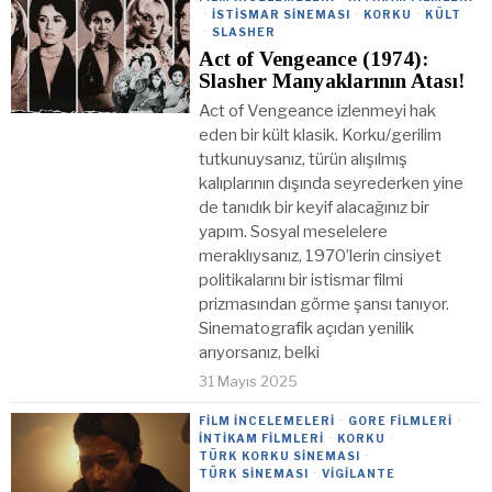
·
İSTISMAR SINEMASI
·
KORKU
·
KÜLT
·
SLASHER
Act of Vengeance (1974):
Slasher Manyaklarının Atası!
Act of Vengeance izlenmeyi hak
eden bir kült klasik. Korku/gerilim
tutkunuysanız, türün alışılmış
kalıplarının dışında seyrederken yine
de tanıdık bir keyif alacağınız bir
yapım. Sosyal meselelere
meraklıysanız, 1970’lerin cinsiyet
politikalarını bir istismar filmi
prizmasından görme şansı tanıyor.
Sinematografik açıdan yenilik
arıyorsanız, belki
31 Mayıs 2025
FILM İNCELEMELERI
·
GORE FILMLERI
·
İNTIKAM FILMLERI
·
KORKU
·
TÜRK KORKU SINEMASI
·
TÜRK SINEMASI
·
VIGILANTE