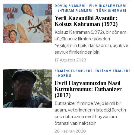
DÖVÜŞ FILMLERI
·
FILM İNCELEMELERI
·
İNTIKAM FILMLERI
·
TÜRK SINEMASI
Yerli Kazandibi Avantür:
Kolsuz Kahraman (1972)
Kolsuz Kahraman (1972), bir dönem
küçük ucuz filmlere yönelen
Yeşilçam’ın tipik, dar kadrolu, uçuk ve
savruk filmlerinden biri.
17 Ağustos 2023
FILM İNCELEMELERI
·
İNTIKAM FILMLERI
·
KORKU
Evcil Hayvanınızdan Nasıl
Kurtulursunuz: Euthanizer
(2017)
Euthanizer filminde Veijo isimli bir
adam, veterinerlerin istediği ücretin
çok daha azına evcil hayvanlara
ötanazi yapmaktadır.
28 Haziran 2020