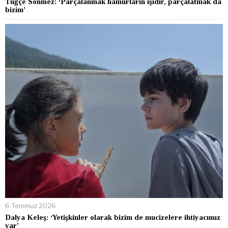
Tuğçe Sönmez: ‘Parçalanmak hamurların işidir, parçalatmak da
bizim’
6 Temmuz 2026
Dalya Keleş: ‘Yetişkinler olarak bizim de mucizelere ihtiyacımız
var’