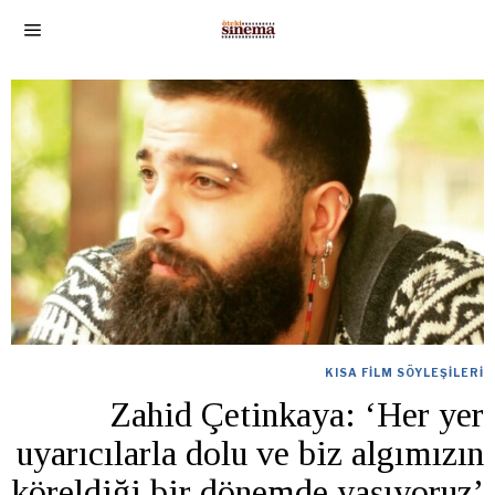
KISA FILM SÖYLEŞILERI
Zahid Çetinkaya: ‘Her yer
uyarıcılarla dolu ve biz algımızın
köreldiği bir dönemde yaşıyoruz’