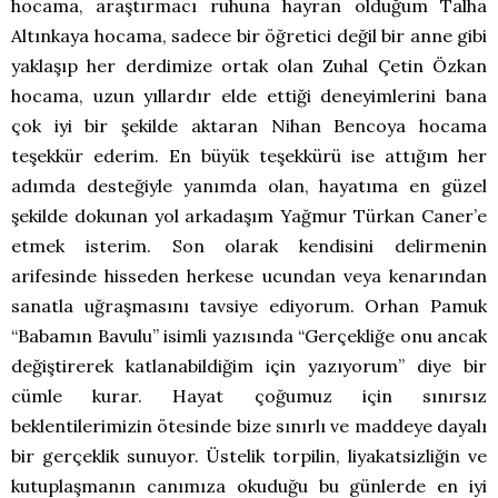
hocama, araştırmacı ruhuna hayran olduğum Talha
Altınkaya hocama, sadece bir öğretici değil bir anne gibi
yaklaşıp her derdimize ortak olan Zuhal Çetin Özkan
hocama, uzun yıllardır elde ettiği deneyimlerini bana
çok iyi bir şekilde aktaran Nihan Bencoya hocama
teşekkür ederim. En büyük teşekkürü ise attığım her
adımda desteğiyle yanımda olan, hayatıma en güzel
şekilde dokunan yol arkadaşım Yağmur Türkan Caner’e
etmek isterim. Son olarak kendisini delirmenin
arifesinde hisseden herkese ucundan veya kenarından
sanatla uğraşmasını tavsiye ediyorum. Orhan Pamuk
“Babamın Bavulu” isimli yazısında “Gerçekliğe onu ancak
değiştirerek katlanabildiğim için yazıyorum” diye bir
cümle kurar. Hayat çoğumuz için sınırsız
beklentilerimizin ötesinde bize sınırlı ve maddeye dayalı
bir gerçeklik sunuyor. Üstelik torpilin, liyakatsizliğin ve
kutuplaşmanın canımıza okuduğu bu günlerde en iyi