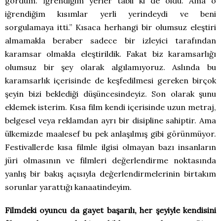
gördüm. İğrendiğim yerler tabii ki de oldu. Ama o
iğrendiğim kısımlar yerli yerindeydi ve beni
sorgulamaya itti.” Kısaca herhangi bir olumsuz eleştiri
almamakla beraber sadece bir izleyici tarafından
karamsar olmakla eleştirildik. Fakat biz karamsarlığı
olumsuz bir şey olarak algılamıyoruz. Aslında bu
karamsarlık içerisinde de keşfedilmesi gereken birçok
şeyin bizi beklediği düşüncesindeyiz. Son olarak şunu
eklemek isterim. Kısa film kendi içerisinde uzun metraj,
belgesel veya reklamdan ayrı bir disipline sahiptir. Ama
ülkemizde maalesef bu pek anlaşılmış gibi görünmüyor.
Festivallerde kısa filmle ilgisi olmayan bazı insanların
jüri olmasının ve filmleri değerlendirme noktasında
yanlış bir bakış açısıyla değerlendirmelerinin birtakım
sorunlar yarattığı kanaatindeyim.
Filmdeki oyuncu da gayet başarılı, her şeyiyle kendisini