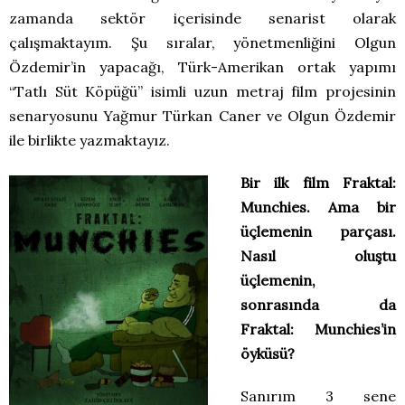
zamanda sektör içerisinde senarist olarak
çalışmaktayım. Şu sıralar, yönetmenliğini Olgun
Özdemir’in yapacağı, Türk-Amerikan ortak yapımı
“Tatlı Süt Köpüğü” isimli uzun metraj film projesinin
senaryosunu Yağmur Türkan Caner ve Olgun Özdemir
ile birlikte yazmaktayız.
Bir ilk film Fraktal:
Munchies. Ama bir
üçlemenin parçası.
Nasıl oluştu
üçlemenin,
sonrasında da
Fraktal: Munchies’in
öyküsü?
Sanırım 3 sene