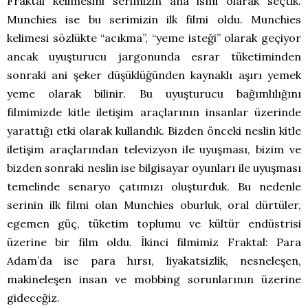
Fraktal kelimesini serimizin ana ismi olarak seçtik.
Munchies ise bu serimizin ilk filmi oldu. Munchies
kelimesi sözlükte “acıkma”, “yeme isteği” olarak geçiyor
ancak uyuşturucu jargonunda esrar tüketiminden
sonraki ani şeker düşüklüğünden kaynaklı aşırı yemek
yeme olarak bilinir. Bu uyuşturucu bağımlılığını
filmimizde kitle iletişim araçlarının insanlar üzerinde
yarattığı etki olarak kullandık. Bizden önceki neslin kitle
iletişim araçlarından televizyon ile uyuşması, bizim ve
bizden sonraki neslin ise bilgisayar oyunları ile uyuşması
temelinde senaryo çatımızı oluşturduk. Bu nedenle
serinin ilk filmi olan Munchies oburluk, oral dürtüler,
egemen güç, tüketim toplumu ve kültür endüstrisi
üzerine bir film oldu. İkinci filmimiz Fraktal: Para
Adam’da ise para hırsı, liyakatsizlik, nesneleşen,
makineleşen insan ve mobbing sorunlarının üzerine
gideceğiz.