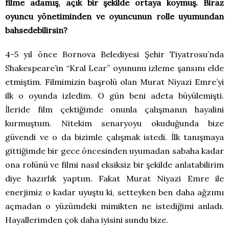
filme adamış, açık bir şekilde ortaya koymuş. Biraz
oyuncu yönetiminden ve oyuncunun rolle uyumundan
bahsedebilirsin?
4-5 yıl önce Bornova Belediyesi Şehir Tiyatrosu’nda
Shakespeare’in “Kral Lear” oyununu izleme şansını elde
etmiştim. Filmimizin başrolü olan Murat Niyazi Emre’yi
ilk o oyunda izledim. O gün beni adeta büyülemişti.
İleride film çektiğimde onunla çalışmanın hayalini
kurmuştum. Nitekim senaryoyu okuduğunda bize
güvendi ve o da bizimle çalışmak istedi. İlk tanışmaya
gittiğimde bir gece öncesinden uyumadan sabaha kadar
ona rolünü ve filmi nasıl eksiksiz bir şekilde anlatabilirim
diye hazırlık yaptım. Fakat Murat Niyazi Emre ile
enerjimiz o kadar uyuştu ki, setteyken ben daha ağzımı
açmadan o yüzümdeki mimikten ne istediğimi anladı.
Hayallerimden çok daha iyisini sundu bize.